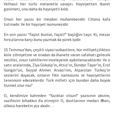
Velhasıl her türlü melanetle savaştı. Haysiyetten ibaret
ganimeti, onu daha da haysiyetli kıldı.
Onun her yazısı bir meydan muharebesidir. Cihana kafa
tutmadır. Ve bir haysiyet numunesidir.
En son yazısı “Faşist bunlar, faşist!” başlığını taşır. Ki, mezar
hırsızlarına karşı bunu yazmak da yürek işidir.
15 Temmuz’dan, çeşitli siyasi suikastlere, hür milliyetçilikten
köle zihniyetine ve oradan da ihanete varan safahatı gelecek
nesiller, onun tahlillerini inceleyerek aydınlanacaklardır. Ve o
satır aralarında, Ziya Gökalp’in, Atsız’ın, Dündar Taşer’in, Erol
Güngör’ün, Seyyid Ahmet Arvasi’nin, Alparslan Türkeş’in
seslerini duyacak, onların fikir namusunu ve haysiyetlerini
terennüm edeceklerdir. Türk milleti için bundan daha büyük
hizmet olur mu?
O, kendimize kahreden “Yazıklar olsun!” yazısının aksine,
vazifesini bihakkın ifa etmiştir. O, dostlarının medarı iftiharı,
ülkücü hareketin yüz akıdır…