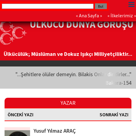
«
Ana Sayfa
» «
İlkelerimiz
»
ÜLKÜCÜ DÜNYA GÖRÜŞÜ
Ülkücülük; Müslüman ve Dokuz Işıkçı Milliyetçiliktir...
"...Şehitlere ölüler demeyin. Bilakis Onlar diridirler..."
Bakara-154
YAZAR
ÖNCEKİ YAZI
SONRAKİ YAZI
Yusuf Yılmaz ARAÇ