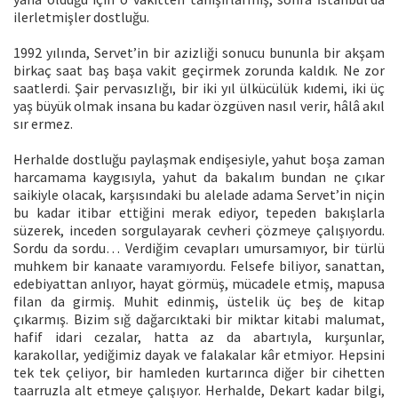
ilerletmişler dostluğu.
1992 yılında, Servet’in bir azizliği sonucu bununla bir akşam
birkaç saat baş başa vakit geçirmek zorunda kaldık. Ne zor
saatlerdi. Şair pervasızlığı, bir iki yıl ülkücülük kıdemi, iki üç
yaş büyük olmak insana bu kadar özgüven nasıl verir, hâlâ akıl
sır ermez.
Herhalde dostluğu paylaşmak endişesiyle, yahut boşa zaman
harcamama kaygısıyla, yahut da bakalım bundan ne çıkar
saikiyle olacak, karşısındaki bu alelade adama Servet’in niçin
bu kadar itibar ettiğini merak ediyor, tepeden bakışlarla
süzerek, inceden sorgulayarak cevheri çözmeye çalışıyordu.
Sordu da sordu… Verdiğim cevapları umursamıyor, bir türlü
muhkem bir kanaate varamıyordu. Felsefe biliyor, sanattan,
edebiyattan anlıyor, hayat görmüş, mücadele etmiş, mapusa
filan da girmiş. Muhit edinmiş, üstelik üç beş de kitap
çıkarmış. Bizim sığ dağarcıktaki bir miktar kitabi malumat,
hafif idari cezalar, hatta az da abartıyla, kurşunlar,
karakollar, yediğimiz dayak ve falakalar kâr etmiyor. Hepsini
tek tek çeliyor, bir hamleden kurtarınca diğer bir cihetten
taarruzla alt etmeye çalışıyor. Herhalde, Dekart kadar bilgi,