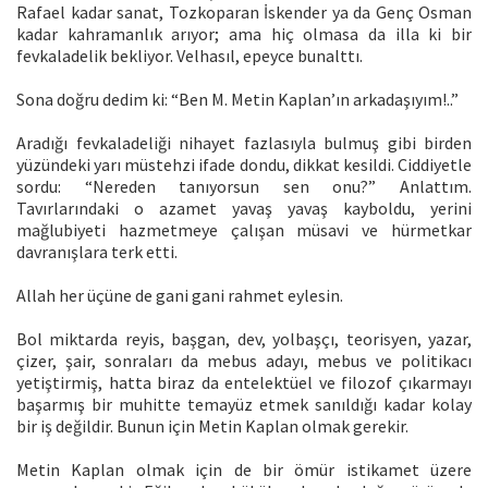
Rafael kadar sanat, Tozkoparan İskender ya da Genç Osman
kadar kahramanlık arıyor; ama hiç olmasa da illa ki bir
fevkaladelik bekliyor. Velhasıl, epeyce bunalttı.
Sona doğru dedim ki: “Ben M. Metin Kaplan’ın arkadaşıyım!..”
Aradığı fevkaladeliği nihayet fazlasıyla bulmuş gibi birden
yüzündeki yarı müstehzi ifade dondu, dikkat kesildi. Ciddiyetle
sordu: “Nereden tanıyorsun sen onu?” Anlattım.
Tavırlarındaki o azamet yavaş yavaş kayboldu, yerini
mağlubiyeti hazmetmeye çalışan müsavi ve hürmetkar
davranışlara terk etti.
Allah her üçüne de gani gani rahmet eylesin.
Bol miktarda reyis, başgan, dev, yolbaşçı, teorisyen, yazar,
çizer, şair, sonraları da mebus adayı, mebus ve politikacı
yetiştirmiş, hatta biraz da entelektüel ve filozof çıkarmayı
başarmış bir muhitte temayüz etmek sanıldığı kadar kolay
bir iş değildir. Bunun için Metin Kaplan olmak gerekir.
Metin Kaplan olmak için de bir ömür istikamet üzere