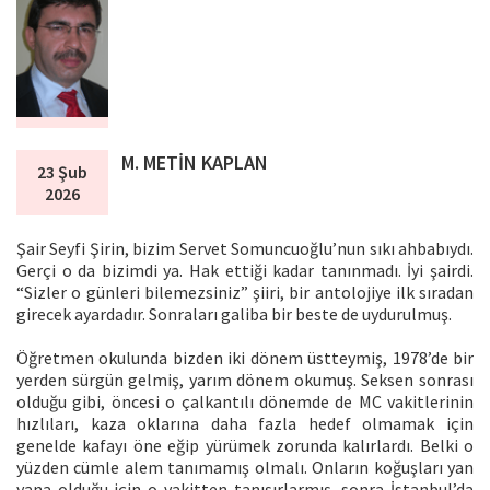
M. METİN KAPLAN
23 Şub
2026
Şair Seyfi Şirin, bizim Servet Somuncuoğlu’nun sıkı ahbabıydı.
Gerçi o da bizimdi ya. Hak ettiği kadar tanınmadı. İyi şairdi.
“Sizler o günleri bilemezsiniz” şiiri, bir antolojiye ilk sıradan
girecek ayardadır. Sonraları galiba bir beste de uydurulmuş.
Öğretmen okulunda bizden iki dönem üstteymiş, 1978’de bir
yerden sürgün gelmiş, yarım dönem okumuş. Seksen sonrası
olduğu gibi, öncesi o çalkantılı dönemde de MC vakitlerinin
hızlıları, kaza oklarına daha fazla hedef olmamak için
genelde kafayı öne eğip yürümek zorunda kalırlardı. Belki o
yüzden cümle alem tanımamış olmalı. Onların koğuşları yan
yana olduğu için o vakitten tanışırlarmış, sonra İstanbul’da