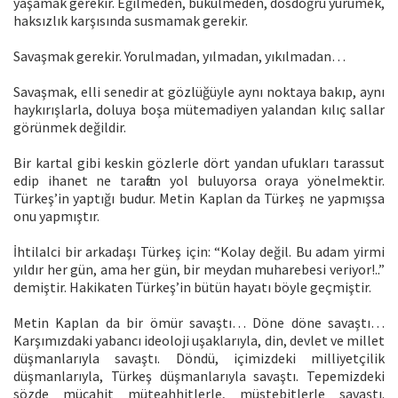
yaşamak gerekir. Eğilmeden, bükülmeden, dosdoğru yürümek,
haksızlık karşısında susmamak gerekir.
Savaşmak gerekir. Yorulmadan, yılmadan, yıkılmadan…
Savaşmak, elli senedir at gözlüğüyle aynı noktaya bakıp, aynı
haykırışlarla, doluya boşa mütemadiyen yalandan kılıç sallar
görünmek değildir.
Bir kartal gibi keskin gözlerle dört yandan ufukları tarassut
edip ihanet ne taraftan yol buluyorsa oraya yönelmektir.
Türkeş’in yaptığı budur. Metin Kaplan da Türkeş ne yapmışsa
onu yapmıştır.
İhtilalci bir arkadaşı Türkeş için: “Kolay değil. Bu adam yirmi
yıldır her gün, ama her gün, bir meydan muharebesi veriyor!..”
demiştir. Hakikaten Türkeş’in bütün hayatı böyle geçmiştir.
Metin Kaplan da bir ömür savaştı… Döne döne savaştı…
Karşımızdaki yabancı ideoloji uşaklarıyla, din, devlet ve millet
düşmanlarıyla savaştı. Döndü, içimizdeki milliyetçilik
düşmanlarıyla, Türkeş düşmanlarıyla savaştı. Tepemizdeki
sözde mücahit müteahhitlerle, müstebitlerle savaştı.