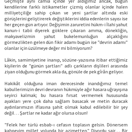
Geçmişte aynı camia içinde yer aldığımız ancak, bugün
kendilerine farklı istikametler çizmiş olanlar içinde halen
milliyetçiliğe sahip çıkan ve yeni şartlar altında eski
görüşlerini geliştirerek değiştiklerini iddia edenlerin sayısı ise
her geçen gün artıyor. Değişimin zaruretini hükm-i İlahi yahut
kanun-i tabii diyerek göklere çıkaran amma, dönekliğin,
makyavelizmin yahut bukelemunluğun alçaklığını
görmezlikten gelen dün fikir adamı bugün ise "devrin adamı"
olanlar için üzülmeye değer mi bilmiyorum?
Lâkin, samimiyetine inanıp, sözüne-yazısına itibar ettiğimiz
kişilerin de "günün şartları" adlı çarkların dişlileri arasında
ziyan olduğunu görmek akla da, gönüle de pek gîrân geliyor.
Hakikât olduğuna iman derecesinde inandığımız temel
kabullerimizin devri devranın hükmüyle ağır hasara uğrayışına
seyirci kalmak; bu hasara fırsat vermemek hususunda
ayakları yere çok daha sağlam basacak ve metin duracak
aydınlarımızın iflasına şahit olmak kabul edilebilir bir şey
değil… Şartlar ne kadar ağır olursa olsun!
"Felek her türlü esbab-ı cefasın toplasın gelsin. Dönersem
kahpeyim millet yolunda bir azimetten." Diyordu şair… Bir