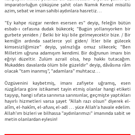
imparatorluğun çöküşüne şahit olan Namık Kemal misüllü
azim, sebat ve iman sahibi aydınlara hasretiz…
"Ey kahpe rüzgar nerden esersen es" deyip, feleğin bütün
esbab-ı cefasına dudak bükecek; "Bugün yollanıyorken bir
gurbete yeniden / Belki bir kişi bile gelmeyecektir bize. / Bir
kemiğin ardında saatlerce yol giden/ İtler bile gülecek
kimsesizliğimize" deyip, yalnızlığa omuz silkecek; "Ben
Milletim uğruna adamışım kendimi. Bir doğrunun imanı bin
eğriyi düzeltir. Zulüm azrail olsa, hep hakkı tutacağım.
Mukaddes davalarda ölüm bile güzeldir" deyip, dâvâsına râm
olacak "tam inanmış", "adamlara" muhtacız…
Özgüvenini kaybetmiş, imanı zafiyete uğramış, esen
rüzgârlara göre istikamet tayin etmiş olanlar hangi etiketi
taşıyıp, hangi sıfata sarınırsa sarınsınlar, geçmişte yaptıkları
hayırlı hizmetleri varsa şayet "Allah razı olsun" diyerek el-
alîm, el-hakîm, el-afuvv, el-adl … yüce Allah'a havale edelim.
Allah'ım bizleri ve bilhassa "aydınlarımızı" imanında sabit ve
metin olanlardan eylesin!