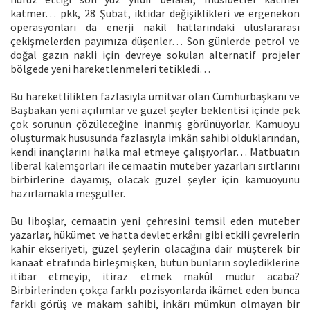
katmer… pkk, 28 Şubat, iktidar değişiklikleri ve ergenekon
operasyonları da enerji nakil hatlarındaki uluslararası
çekişmelerden payımıza düşenler… Son günlerde petrol ve
doğal gazın nakli için devreye sokulan alternatif projeler
bölgede yeni hareketlenmeleri tetikledi…
Bu hareketlilikten fazlasıyla ümitvar olan Cumhurbaşkanı ve
Başbakan yeni açılımlar ve güzel şeyler beklentisi içinde pek
çok sorunun çözüleceğine inanmış görünüyorlar. Kamuoyu
oluşturmak hususunda fazlasıyla imkân sahibi olduklarından,
kendi inançlarını halka mal etmeye çalışıyorlar… Matbuatın
liberal kalemşorları ile cemaatin muteber yazarları sırtlarını
birbirlerine dayamış, olacak güzel şeyler için kamuoyunu
hazırlamakla meşguller.
Bu liboşlar, cemaatin yeni çehresini temsil eden muteber
yazarlar, hükümet ve hatta devlet erkânı gibi etkili çevrelerin
kahir ekseriyeti, güzel şeylerin olacağına dair müşterek bir
kanaat etrafında birleşmişken, bütün bunların söylediklerine
itibar etmeyip, itiraz etmek makûl müdür acaba?
Birbirlerinden çokça farklı pozisyonlarda ikâmet eden bunca
farklı görüş ve makam sahibi, inkârı mümkün olmayan bir