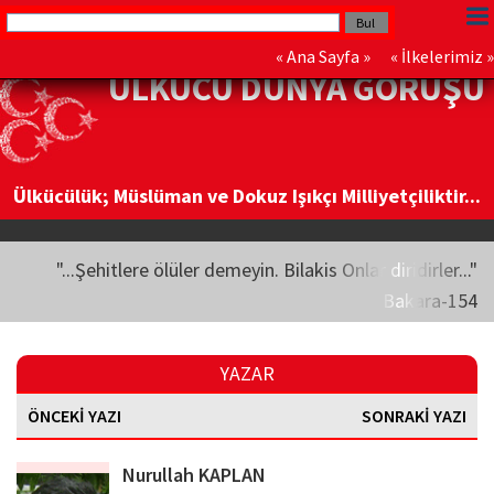
«
Ana Sayfa
» «
İlkelerimiz
»
ÜLKÜCÜ DÜNYA GÖRÜŞÜ
Ülkücülük; Müslüman ve Dokuz Işıkçı Milliyetçiliktir...
"...Şehitlere ölüler demeyin. Bilakis Onlar diridirler..."
Bakara-154
YAZAR
ÖNCEKİ YAZI
SONRAKİ YAZI
Nurullah KAPLAN