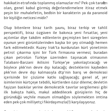
hakikatin etrafında toplanmış olamazlar mı? Pek çok taraftarı
olan, genel kabul görmüş değerlendirmelere itiraz etmek
peşin bir muhalefetin, bedbin bir karakterin ya da paranoid
bir kişiliğin neticesi midir?
Olup bitenlere biraz tarih şuuru, biraz terkip ve tahlil
perspektifi, biraz özgüven ile bakınca yeni fırsatlar, yeni
açılımlar diye takdim edilenlerin geçmişten beri süregelen
oyunun yeni görüntülerinden başka bir şey olmadığı hemen
fark edilmektedir. Kuzey Irak'ta kurdurulan kürt yönetimin
petrol çıkarma işini bir Türk firmasına vermesi; buradan
çıkan petrolün Türkiye üzerinden taşınacak olmasının
Talabani-Barzani ikilisini Türkiye'ye yakınlaştıracağı ve
böylece pkk'nın devre dışı kalacağı; desteklerini kaybeden
pkk'nın devre dışı kalmasıyla dtp'nin barış ve demokrasi
içerisinde bir çözüme katkı sağlayacağı; genel af, yer
isimlerinin kürtçeye tebdili, kürtlerden özür dileme; devletin
faşizan baskılar yerine demokratik tavırlar sergilemesi gibi
ilk bakışta haklı, makul addedilecek görüşlerin hiç de
göründüğü veçhile masum olmadığını söylemekten imtina
eden pek çok milliyetçi fikirdaşımızla(!) karşılaşıyoruz.