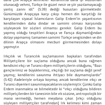
olunacağı vehmi, Türkçe ile güzel nesir ve şiir yazılamayacağı
yanlış zannı idi.” (S:39) dediği hususları görmektedir.
Günümüzde Arapçaya karşı çıkışı hemen din karşıtlığı ile
karşılayan siyasal İslamcıların Galip Erdem’in yaşantısının
kendilerinden daha dindar ve samimi olması karşısında
söyleyecek bir sözleri olmamsı gerekir. Galip Erdem bu
yapmış olduğu tespitleri Arapça ve Farsça düşmanlığından
dolayı yapmamış tamamen samimi Türkçe sevgisinden ve din
dilinin Arapça olmasını mecburi görmemesinden dolayı
yapmıştır.
Irkçılık ve Turancılık suçlamasının başkaları tarafından
Milliyetçilere bir suçlama olduğunu ancak buna rağmen
kendisini ırkçı ve Turancı diyen milliyetçilerin olduğunu, “Bazı
gençlerimiz ve büyüklerimiz, ırkçılığı bir suçlama değil şeref
yaymış; kendilerini savunma ihtiyacı bile duymamışlardır.”
(S:42) ifadeleriyle ortaya koymuş ancak kendilerine ırkçı ve
Turancı diyenleri savunmayacaklarını söylemiştir. Çünkü Galip
Erdem inanmakta ve bilmektedir ki “ırkçı olduğunu bildiren
milliyetçilerden bir tanesinin bile ırk sözüne, antropolojik bir
mana vermediği, hemen meydana çıkar. [ırkçı olduğunu
söyleyen milliyetçiler tarafından] Irk kelimesi kimi zaman