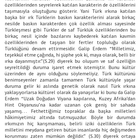
özelliklerinden seyrelerek katılan karakterin de özelliklerini
taşımasıyla oluştuğunu gösterir. Yani Türk ırkına katılan
başka bir ırk Türklerin baskın karakterlerini alarak birkaç
nesilde baskın karakterden çok özellik alması sayesinde
Türkleşmesi gibi Türkler de saf Türklük özelliklerinden bu
birkaç nesil içinde bazılarını kaybederek katılan kavmin
özelliklerinden de taşıyan bir fertler topluluğu olarak
Türklüğünü devam ettirmesidir. Galip Erdem “Milletimiz,
teşekkül etme çağında, hi şüphe yok ki, maya olarak, belli bir
ırka dayanmıştır.”(S.29) diyerek bu oluşum ve saf özelliğin
seyreltildiği duruma işaret etmek istemiştir. Bunu kültür
üzerinden de aynı olduğunu söylemeliyiz. Türk kültürünü
benimseyenler zamanla tamamen Türk kültürüyle yaşar
duruma gelir ki aslında genetik olarak nasıl Türk ırkına
yaklaşıyorlarsa kültürel olarak da yanaşırlar ki bunu da Galip
Erdem “Uzak Doğudan Viyana kapılarına, Kuzey Afrika’dan
Hint Okyanusu’na kadar uzanan çok geniş bir sahada
yaşamış… Fethettiğimiz topraklar da başka milletleri
hâkimiyetimiz altında tutmuşuzdur. Böyle bir durumda
ırkımızın hiç karışmaması, belirli iziki özelliklerin Türk
milletini meydana getiren bütün insanlarda hiç değişmeden
korunması zaten mümkün değildir.” (S.30) diyerek ortaya