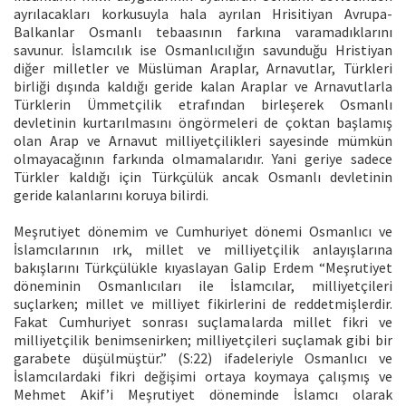
ayrılacakları korkusuyla hala ayrılan Hrisitiyan Avrupa-
Balkanlar Osmanlı tebaasının farkına varamadıklarını
savunur. İslamcılık ise Osmanlıcılığın savunduğu Hristiyan
diğer milletler ve Müslüman Araplar, Arnavutlar, Türkleri
birliği dışında kaldığı geride kalan Araplar ve Arnavutlarla
Türklerin Ümmetçilik etrafından birleşerek Osmanlı
devletinin kurtarılmasını öngörmeleri de çoktan başlamış
olan Arap ve Arnavut milliyetçilikleri sayesinde mümkün
olmayacağının farkında olmamalarıdır. Yani geriye sadece
Türkler kaldığı için Türkçülük ancak Osmanlı devletinin
geride kalanlarını koruya bilirdi.
Meşrutiyet dönemim ve Cumhuriyet dönemi Osmanlıcı ve
İslamcılarının ırk, millet ve milliyetçilik anlayışlarına
bakışlarını Türkçülükle kıyaslayan Galip Erdem “Meşrutiyet
döneminin Osmanlıcıları ile İslamcılar, milliyetçileri
suçlarken; millet ve milliyet fikirlerini de reddetmişlerdir.
Fakat Cumhuriyet sonrası suçlamalarda millet fikri ve
milliyetçilik benimsenirken; milliyetçileri suçlamak gibi bir
garabete düşülmüştür.” (S:22) ifadeleriyle Osmanlıcı ve
İslamcılardaki fikri değişimi ortaya koymaya çalışmış ve
Mehmet Akif’i Meşrutiyet döneminde İslamcı olarak