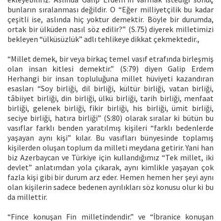
bunların sıralanması değildir. O “Eğer milliyetçilik bu kadar
çeşitli ise, aslında hiç yoktur demektir. Böyle bir durumda,
ortak bir ülküden nasıl söz edilir?” (S.75) diyerek milletimizi
bekleyen “ülküsüzlük” adlı tehlikeye dikkat çekmektedir.,
“Millet demek, bir veya birkaç temel vasıf etrafında birleşmiş
olan insan kitlesi demektir.” (S:79) diyen Galip Erdem
Herhangi bir insan topluluğuna millet hüviyeti kazandıran
esasları “Soy birliği, dil birliği, kültür birliği, vatan birliği,
tâbiiyet birliği, din birliği, ülkü birliği, tarih birliği, menfaat
birliği, gelenek birliği, fikir birliği, his birliği, ümit birliği,
seciye birliği, hatıra birliği” (S:80) olarak sıralar ki bütün bu
vasıflar farklı benden yaratılmış kişileri “farklı bedenlerde
yaşayan aynı kişi” kılar. Bu vasıfları bünyesinde toplamış
kişilerden oluşan toplum da milleti meydana getirir. Yani han
biz Azerbaycan ve Türkiye için kullandığımız “Tek millet, iki
devlet” anlatımdan yola çıkarak, aynı kimlikle yaşayan çok
fazla kişi gibi bir durum arz eder. Hemen hemen her şeyi aynı
olan kişilerin sadece bedenen ayrılıkları söz konusu olur ki bu
da millettir.
“Fince konuşan Fin milletindendir.” ve “İbranice konuşan