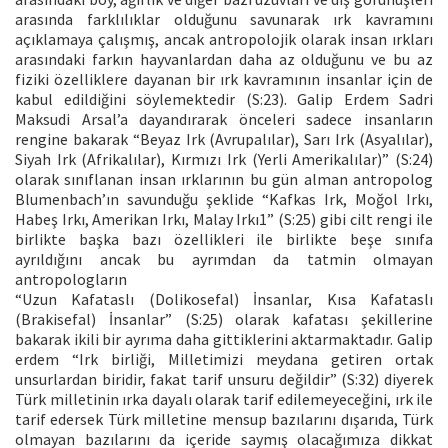
arasında farklılıklar olduğunu savunarak ırk kavramını
açıklamaya çalışmış, ancak antropolojik olarak insan ırkları
arasındaki farkın hayvanlardan daha az olduğunu ve bu az
fiziki özelliklere dayanan bir ırk kavramının insanlar için de
kabul edildiğini söylemektedir (S:23). Galip Erdem Sadri
Maksudi Arsal’a dayandırarak önceleri sadece insanların
rengine bakarak “Beyaz Irk (Avrupalılar), Sarı Irk (Asyalılar),
Siyah Irk (Afrikalılar), Kırmızı Irk (Yerli Amerikalılar)” (S:24)
olarak sınıflanan insan ırklarının bu gün alman antropolog
Blumenbach’ın savunduğu şeklide “Kafkas Irk, Moğol Irkı,
Habeş Irkı, Amerikan Irkı, Malay Irkı1” (S:25) gibi cilt rengi ile
birlikte başka bazı özellikleri ile birlikte beşe sınıfa
ayrıldığını ancak bu ayrımdan da tatmin olmayan
antropologların
“Uzun Kafataslı (Dolikosefal) İnsanlar, Kısa Kafataslı
(Brakisefal) İnsanlar” (S:25) olarak kafatası şekillerine
bakarak ikili bir ayrıma daha gittiklerini aktarmaktadır. Galip
erdem “Irk birliği, Milletimizi meydana getiren ortak
unsurlardan biridir, fakat tarif unsuru değildir” (S:32) diyerek
Türk milletinin ırka dayalı olarak tarif edilemeyeceğini, ırk ile
tarif edersek Türk milletine mensup bazılarını dışarıda, Türk
olmayan bazılarını da içeride saymış olacağımıza dikkat