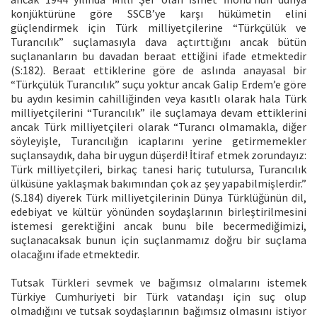
konjüktürüne göre SSCB’ye karşı hükümetin elini
güçlendirmek için Türk milliyetçilerine “Türkçülük ve
Turancılık” suçlamasıyla dava açtırttığını ancak bütün
suçlananların bu davadan beraat ettiğini ifade etmektedir
(S:182). Beraat ettiklerine göre de aslında anayasal bir
“Türkçülük Turancılık” suçu yoktur ancak Galip Erdem’e göre
bu aydın kesimin cahilliğinden veya kasıtlı olarak hala Türk
milliyetçilerini “Turancılık” ile suçlamaya devam ettiklerini
ancak Türk milliyetçileri olarak “Turancı olmamakla, diğer
söyleyişle, Turancılığın icaplarını yerine getirmemekler
suçlansaydık, daha bir uygun düşerdi! İtiraf etmek zorundayız:
Türk milliyetçileri, birkaç tanesi hariç tutulursa, Turancılık
ülküsüne yaklaşmak bakımından çok az şey yapabilmişlerdir.”
(S.184) diyerek Türk milliyetçilerinin Dünya Türklüğünün dil,
edebiyat ve kültür yönünden soydaşlarının birleştirilmesini
istemesi gerektiğini ancak bunu bile becermediğimizi,
suçlanacaksak bunun için suçlanmamız doğru bir suçlama
olacağını ifade etmektedir.
Tutsak Türkleri sevmek ve bağımsız olmalarını istemek
Türkiye Cumhuriyeti bir Türk vatandaşı için suç olup
olmadığını ve tutsak soydaşlarının bağımsız olmasını istiyor