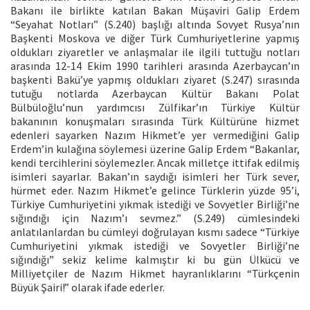
Bakanı ile birlikte katılan Bakan Müşaviri Galip Erdem
“Seyahat Notları” (S.240) başlığı altında Sovyet Rusya’nın
Başkenti Moskova ve diğer Türk Cumhuriyetlerine yapmış
oldukları ziyaretler ve anlaşmalar ile ilgili tuttuğu notları
arasında 12-14 Ekim 1990 tarihleri arasında Azerbaycan’ın
başkenti Bakü’ye yapmış oldukları ziyaret (S.247) sırasında
tutuğu notlarda Azerbaycan Kültür Bakanı Polat
Bülbüloğlu’nun yardımcısı Zülfikar’ın Türkiye Kültür
bakanının konuşmaları sırasında Türk Kültürüne hizmet
edenleri sayarken Nazım Hikmet’e yer vermediğini Galip
Erdem’in kulağına söylemesi üzerine Galip Erdem “Bakanlar,
kendi tercihlerini söylemezler. Ancak milletçe ittifak edilmiş
isimleri sayarlar. Bakan’ın saydığı isimleri her Türk sever,
hürmet eder. Nazım Hikmet’e gelince Türklerin yüzde 95’i,
Türkiye Cumhuriyetini yıkmak istediği ve Sovyetler Birliği’ne
sığındığı için Nazım’ı sevmez.” (S.249) cümlesindeki
anlatılanlardan bu cümleyi doğrulayan kısmı sadece “Türkiye
Cumhuriyetini yıkmak istediği ve Sovyetler Birliği’ne
sığındığı” sekiz kelime kalmıştır ki bu gün Ülkücü ve
Milliyetçiler de Nazım Hikmet hayranlıklarını “Türkçenin
Büyük Şairi!” olarak ifade ederler.