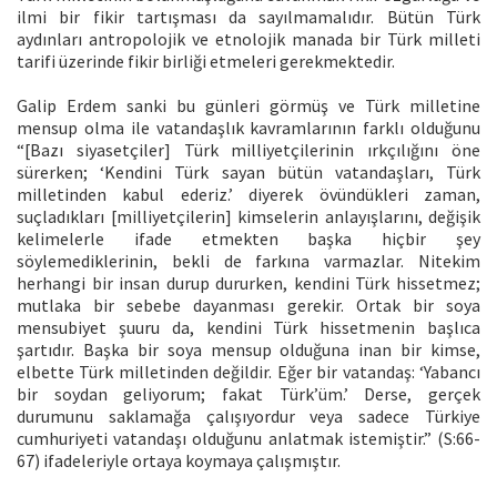
ilmi bir fikir tartışması da sayılmamalıdır. Bütün Türk
aydınları antropolojik ve etnolojik manada bir Türk milleti
tarifi üzerinde fikir birliği etmeleri gerekmektedir.
Galip Erdem sanki bu günleri görmüş ve Türk milletine
mensup olma ile vatandaşlık kavramlarının farklı olduğunu
“[Bazı siyasetçiler] Türk milliyetçilerinin ırkçılığını öne
sürerken; ‘Kendini Türk sayan bütün vatandaşları, Türk
milletinden kabul ederiz.’ diyerek övündükleri zaman,
suçladıkları [milliyetçilerin] kimselerin anlayışlarını, değişik
kelimelerle ifade etmekten başka hiçbir şey
söylemediklerinin, bekli de farkına varmazlar. Nitekim
herhangi bir insan durup dururken, kendini Türk hissetmez;
mutlaka bir sebebe dayanması gerekir. Ortak bir soya
mensubiyet şuuru da, kendini Türk hissetmenin başlıca
şartıdır. Başka bir soya mensup olduğuna inan bir kimse,
elbette Türk milletinden değildir. Eğer bir vatandaş: ‘Yabancı
bir soydan geliyorum; fakat Türk’üm.’ Derse, gerçek
durumunu saklamağa çalışıyordur veya sadece Türkiye
cumhuriyeti vatandaşı olduğunu anlatmak istemiştir.” (S:66-
67) ifadeleriyle ortaya koymaya çalışmıştır.