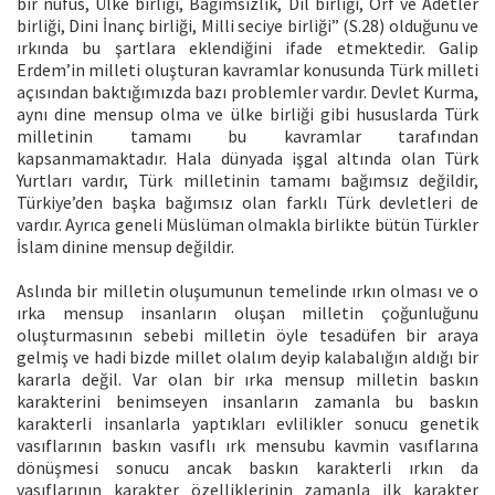
bir nüfus, Ülke birliği, Bağımsızlık, Dil birliği, Örf ve Adetler
birliği, Dini İnanç birliği, Milli seciye birliği” (S.28) olduğunu ve
ırkında bu şartlara eklendiğini ifade etmektedir. Galip
Erdem’in milleti oluşturan kavramlar konusunda Türk milleti
açısından baktığımızda bazı problemler vardır. Devlet Kurma,
aynı dine mensup olma ve ülke birliği gibi hususlarda Türk
milletinin tamamı bu kavramlar tarafından
kapsanmamaktadır. Hala dünyada işgal altında olan Türk
Yurtları vardır, Türk milletinin tamamı bağımsız değildir,
Türkiye’den başka bağımsız olan farklı Türk devletleri de
vardır. Ayrıca geneli Müslüman olmakla birlikte bütün Türkler
İslam dinine mensup değildir.
Aslında bir milletin oluşumunun temelinde ırkın olması ve o
ırka mensup insanların oluşan milletin çoğunluğunu
oluşturmasının sebebi milletin öyle tesadüfen bir araya
gelmiş ve hadi bizde millet olalım deyip kalabalığın aldığı bir
kararla değil. Var olan bir ırka mensup milletin baskın
karakterini benimseyen insanların zamanla bu baskın
karakterli insanlarla yaptıkları evlilikler sonucu genetik
vasıflarının baskın vasıflı ırk mensubu kavmin vasıflarına
dönüşmesi sonucu ancak baskın karakterli ırkın da
vasıflarının karakter özelliklerinin zamanla ilk karakter