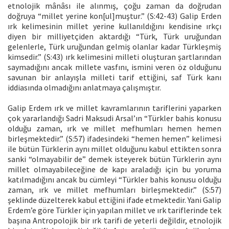
etnolojik mânâsı ile alınmış, çoğu zaman da doğrudan
doğruya “millet yerine kon[ul]muştur.” (S:42-43) Galip Erden
ırk kelimesinin millet yerine kullanıldığını kendisine ırkçı
diyen bir milliyetçiden aktardığı “Türk, Türk uruğundan
gelenlerle, Türk uruğundan gelmiş olanlar kadar Türkleşmiş
kimsedir.” (S:43) ırk kelimesini milleti oluşturan şartlarından
saymadığını ancak millete vasfını, ismini veren öz olduğunu
savunan bir anlayışla milleti tarif ettiğini, saf Türk kanı
iddiasında olmadığını anlatmaya çalışmıştır.
Galip Erdem ırk ve millet kavramlarının tariflerini yaparken
çok yararlandığı Sadri Maksudi Arsal’ın “Türkler bahis konusu
olduğu zaman, ırk ve millet mefhumları hemen hemen
birleşmektedir.” (S:57) ifadesindeki “hemen hemen” kelimesi
ile bütün Türklerin aynı millet olduğunu kabul ettikten sonra
sanki “olmayabilir de” demek isteyerek bütün Türklerin aynı
millet olmayabileceğine de kapı araladığı için bu yoruma
katılmadığını ancak bu cümleyi “Türkler bahis konusu olduğu
zaman, ırk ve millet mefhumları birleşmektedir.” (S:57)
şeklinde düzelterek kabul ettiğini ifade etmektedir. Yani Galip
Erdem’e göre Türkler için yapılan millet ve ırk tariflerinde tek
başına Antropolojik bir ırk tarifi de yeterli değildir, etnolojik