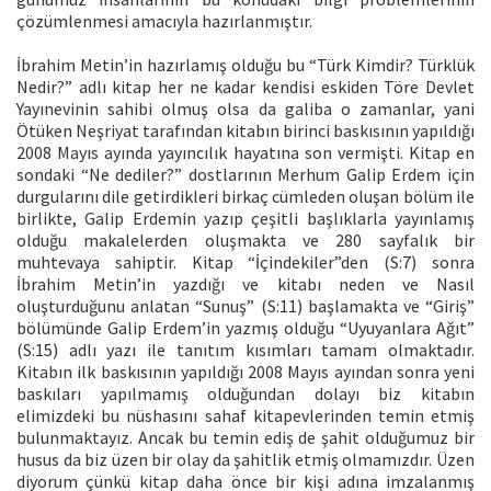
çözümlenmesi amacıyla hazırlanmıştır.
İbrahim Metin’in hazırlamış olduğu bu “Türk Kimdir? Türklük
Nedir?” adlı kitap her ne kadar kendisi eskiden Töre Devlet
Yayınevinin sahibi olmuş olsa da galiba o zamanlar, yani
Ötüken Neşriyat tarafından kitabın birinci baskısının yapıldığı
2008 Mayıs ayında yayıncılık hayatına son vermişti. Kitap en
sondaki “Ne dediler?” dostlarının Merhum Galip Erdem için
durgularını dile getirdikleri birkaç cümleden oluşan bölüm ile
birlikte, Galip Erdemin yazıp çeşitli başlıklarla yayınlamış
olduğu makalelerden oluşmakta ve 280 sayfalık bir
muhtevaya sahiptir. Kitap “İçindekiler”den (S:7) sonra
İbrahim Metin’in yazdığı ve kitabı neden ve Nasıl
oluşturduğunu anlatan “Sunuş” (S:11) başlamakta ve “Giriş”
bölümünde Galip Erdem’in yazmış olduğu “Uyuyanlara Ağıt”
(S:15) adlı yazı ile tanıtım kısımları tamam olmaktadır.
Kitabın ilk baskısının yapıldığı 2008 Mayıs ayından sonra yeni
baskıları yapılmamış olduğundan dolayı biz kitabın
elimizdeki bu nüshasını sahaf kitapevlerinden temin etmiş
bulunmaktayız. Ancak bu temin ediş de şahit olduğumuz bir
husus da biz üzen bir olay da şahitlik etmiş olmamızdır. Üzen
diyorum çünkü kitap daha önce bir kişi adına imzalanmış