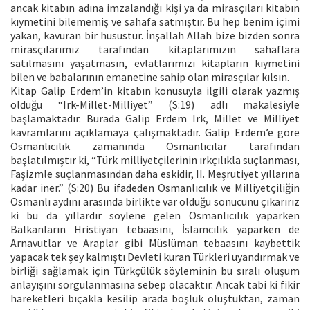
ancak kitabın adına imzalandığı kişi ya da mirasçıları kitabın
kıymetini bilememiş ve sahafa satmıştır. Bu hep benim içimi
yakan, kavuran bir husustur. İnşallah Allah bize bizden sonra
mirasçılarımız tarafından kitaplarımızın sahaflara
satılmasını yaşatmasın, evlatlarımızı kitapların kıymetini
bilen ve babalarının emanetine sahip olan mirasçılar kılsın.
Kitap Galip Erdem’in kitabın konusuyla ilgili olarak yazmış
olduğu “Irk-Millet-Milliyet” (S:19) adlı makalesiyle
başlamaktadır. Burada Galip Erdem Irk, Millet ve Milliyet
kavramlarını açıklamaya çalışmaktadır. Galip Erdem’e göre
Osmanlıcılık zamanında Osmanlıcılar tarafından
başlatılmıştır ki, “Türk milliyetçilerinin ırkçılıkla suçlanması,
Faşizmle suçlanmasından daha eskidir, II. Meşrutiyet yıllarına
kadar iner.” (S:20) Bu ifadeden Osmanlıcılık ve Milliyetçiliğin
Osmanlı aydını arasında birlikte var olduğu sonucunu çıkarırız
ki bu da yıllardır söylene gelen Osmanlıcılık yaparken
Balkanların Hristiyan tebaasını, İslamcılık yaparken de
Arnavutlar ve Araplar gibi Müslüman tebaasını kaybettik
yapacak tek şey kalmıştı Devleti kuran Türkleri uyandırmak ve
birliği sağlamak için Türkçülük söyleminin bu sıralı oluşum
anlayışını sorgulanmasına sebep olacaktır. Ancak tabi ki fikir
hareketleri bıçakla kesilip arada boşluk oluştuktan, zaman