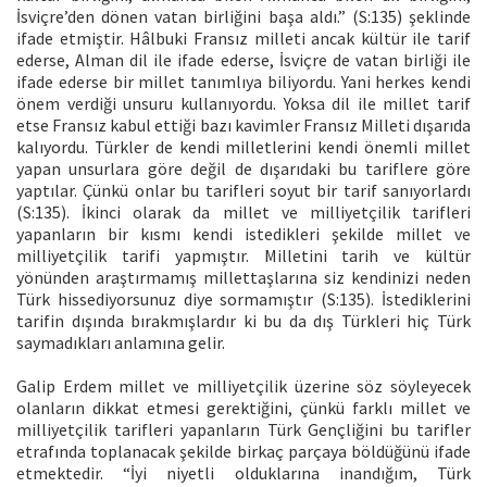
İsviçre’den dönen vatan birliğini başa aldı.” (S:135) şeklinde
ifade etmiştir. Hâlbuki Fransız milleti ancak kültür ile tarif
ederse, Alman dil ile ifade ederse, İsviçre de vatan birliği ile
ifade ederse bir millet tanımlıya biliyordu. Yani herkes kendi
önem verdiği unsuru kullanıyordu. Yoksa dil ile millet tarif
etse Fransız kabul ettiği bazı kavimler Fransız Milleti dışarıda
kalıyordu. Türkler de kendi milletlerini kendi önemli millet
yapan unsurlara göre değil de dışarıdaki bu tariflere göre
yaptılar. Çünkü onlar bu tarifleri soyut bir tarif sanıyorlardı
(S:135). İkinci olarak da millet ve milliyetçilik tarifleri
yapanların bir kısmı kendi istedikleri şekilde millet ve
milliyetçilik tarifi yapmıştır. Milletini tarih ve kültür
yönünden araştırmamış millettaşlarına siz kendinizi neden
Türk hissediyorsunuz diye sormamıştır (S:135). İstediklerini
tarifin dışında bırakmışlardır ki bu da dış Türkleri hiç Türk
saymadıkları anlamına gelir.
Galip Erdem millet ve milliyetçilik üzerine söz söyleyecek
olanların dikkat etmesi gerektiğini, çünkü farklı millet ve
milliyetçilik tarifleri yapanların Türk Gençliğini bu tarifler
etrafında toplanacak şekilde birkaç parçaya böldüğünü ifade
etmektedir. “İyi niyetli olduklarına inandığım, Türk