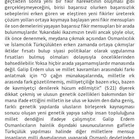
geçtikten sonra yeni bir fikir hareketinin oluşması gibi
gerçekleşmeyeceğini, birisi başarısız olurken başarısızlık
sebeplerini erken gören ve eleştiren yeni fikirler üreterek
çözüm yolları ortaya koymaya başlayan yeni fikir mensupları
ile son demelerini yaşayan başarısız fikir mensupları bir arada
bulunmuşlardır. Yukarıdaki ikazımızın tevili ancak şöyle olur,
ilk önce denenmek, meydana çıkmak açısından Osmanlıcılık
ve İslamcılık Türkçülükten erken zamanda ortaya çıkmışlar
iktidar fırsatı bulup siyasi politikalar olarak uygulanma
fırsatları bulmuş olmaları dolayısıyla önceliklerinden
bahsedilebilir. Yoksa hiçbir arada yaşamamışlardır manasında
değil. Galip Erdem ulus ve millet kavramları arasındaki farkı
anlatmak için “O çağın münakaşalarında, milletle ırk
arasında fark gözetilmemiş, milliyetçiliğe bazen ırkçı, bazen
de kavmiyetçi denilerek hücum edilmiştir.” (S:21) diyerek
dikkat çekmiş ve ulusun genetik özellikleri bakımından bir
mana ifade ettiğini milletin ise ulus ve kavim den daha geniş,
farklı genetik yapılarda ulusların birleşerek kaynaşması
sonucu oluşan yeni genetik yapıya sahip insan topluluğuna
millet dendiğini ifadeye çalışmıştır. Galip Erdem
Osmanlıcıların hainlik dışındaki savunucularının gafletle
Türkçülük yapılması halinde diğer milletlere mensup
insanların milli duygularının uyanarak Osmanlı devletinden