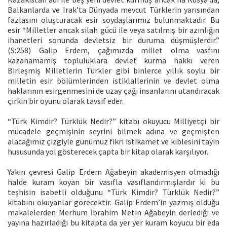
Balkanlarda ve Irak’ta Dünyada mevcut Türklerin yarısından
fazlasını oluşturacak esir soydaşlarımız bulunmaktadır. Bu
esir “Milletler ancak silah gücü ile veya satılmış bir azınlığın
ihanetleri sonunda devletsiz bir duruma düşmüşlerdir.”
(S:258) Galip Erdem, çağımızda millet olma vasfını
kazanamamış topluluklara devlet kurma hakkı veren
Birleşmiş Milletlerin Türkler gibi binlerce yıllık soylu bir
milletin esir bölümlerinden istiklallerinin ve devlet olma
haklarının esirgenmesini de uzay çağı insanlarını utandıracak
çirkin bir oyunu olarak tavsif eder.
“Türk Kimdir? Türklük Nedir?” kitabı okuyucu Milliyetçi bir
mücadele geçmişinin seyrini bilmek adına ve geçmişten
alacağımız çizgiyle günümüz fikri istikamet ve kıblesini tayin
hususunda yol gösterecek çapta bir kitap olarak karşılıyor.
Yakın çevresi Galip Erdem Ağabeyin akademisyen olmadığı
halde kuram koyan bir vasıfla vasıflandırmışlardır ki bu
teşhisin isabetli olduğunu “Türk Kimdir? Türklük Nedir?”
kitabını okuyanlar görecektir. Galip Erdem’in yazmış olduğu
makalelerden Merhum İbrahim Metin Ağabeyin derlediği ve
yayına hazırladığı bu kitapta da yer yer kuram koyucu bir eda