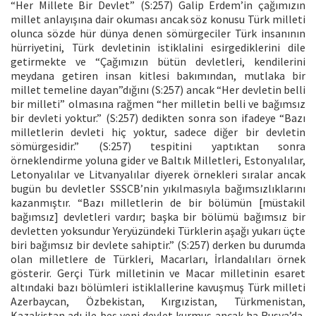
“Her Millete Bir Devlet” (S:257) Galip Erdem’in çağımızın
millet anlayışına dair okuması ancak söz konusu Türk milleti
olunca sözde hür dünya denen sömürgeciler Türk insanının
hürriyetini, Türk devletinin istiklalini esirgediklerini dile
getirmekte ve “Çağımızın bütün devletleri, kendilerini
meydana getiren insan kitlesi bakımından, mutlaka bir
millet temeline dayan”dığını (S:257) ancak “Her devletin belli
bir milleti” olmasına rağmen “her milletin belli ve bağımsız
bir devleti yoktur.” (S:257) dedikten sonra son ifadeye “Bazı
milletlerin devleti hiç yoktur, sadece diğer bir devletin
sömürgesidir.” (S:257) tespitini yaptıktan sonra
örneklendirme yoluna gider ve Baltık Milletleri, Estonyalılar,
Letonyalılar ve Litvanyalılar diyerek örnekleri sıralar ancak
bugün bu devletler SSSCB’nin yıkılmasıyla bağımsızlıklarını
kazanmıştır. “Bazı milletlerin de bir bölümün [müstakil
bağımsız] devletleri vardır; başka bir bölümü bağımsız bir
devletten yoksundur Yeryüzündeki Türklerin aşağı yukarı üçte
biri bağımsız bir devlete sahiptir.” (S:257) derken bu durumda
olan milletlere de Türkleri, Macarları, İrlandalıları örnek
gösterir. Gerçi Türk milletinin ve Macar milletinin esaret
altındaki bazı bölümleri istiklallerine kavuşmuş Türk milleti
Azerbaycan, Özbekistan, Kırgızistan, Türkmenistan,
Kazakistan adı ile beş yeni devlet kurmuş ancak ha Rusya’da,