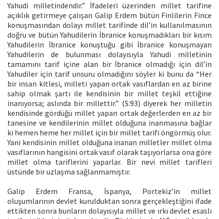
Yahudi milletindendir.” İfadeleri üzerinden millet tarifine
açıklık getirmeye çalışan Galip Erdem bütün Finlilerin Fince
konuşmasından dolayı millet tarifinde dil’in kullanılmasının
doğru ve bütün Yahudilerin İbranice konuşmadıkları bir kısım
Yahudilerin İbranice konuştuğu gibi İbranice konuşmayan
Yahudilerin de bulunması dolayısıyla Yahudi milletinin
tamamını tarif içine alan bir İbranice olmadığı için dil’in
Yahudiler için tarif unsuru olmadığını söyler ki bunu da “Her
bir insan kitlesi, milleti yapan ortak vasıflardan en az birine
sahip olmak şartı ile kendisinin bir millet teşkil ettiğine
inanıyorsa; aslında bir millettir.” (S:93) diyerek her milletin
kendisinde gördüğü millet yapan ortak değerlerden en az bir
tanesine ve kendilerinin millet olduğuna inanmasına bağlar
ki hemen heme her millet için bir millet tarifi öngörmüş olur.
Yani kendisinin millet olduğuna inanan milletler millet olma
vasıflarının hangisini ortak vasıf olarak taşıyorlarsa ona göre
millet olma tariflerini yaparlar. Bir nevi millet tarifleri
üstünde bir uzlaşma sağlanmamıştır.
Galip Erdem Fransa, İspanya, Portekiz’in millet
oluşumlarının devlet kurulduktan sonra gerçekleştiğini ifade
ettikten sonra bunların dolayısıyla millet ve ırkı devlet esaslı