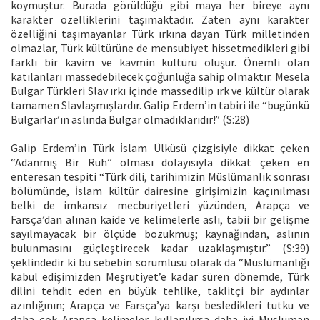
koymuştur. Burada görüldüğü gibi maya her bireye aynı
karakter özelliklerini taşımaktadır. Zaten aynı karakter
özelliğini taşımayanlar Türk ırkına dayan Türk milletinden
olmazlar, Türk kültürüne de mensubiyet hissetmedikleri gibi
farklı bir kavim ve kavmin kültürü oluşur. Önemli olan
katılanları massedebilecek çoğunluğa sahip olmaktır. Mesela
Bulgar Türkleri Slav ırkı içinde massedilip ırk ve kültür olarak
tamamen Slavlaşmışlardır. Galip Erdem’in tabiri ile “bugünkü
Bulgarlar’ın aslında Bulgar olmadıklarıdır!” (S:28)
Galip Erdem’in Türk İslam Ülküsü çizgisiyle dikkat çeken
“Adanmış Bir Ruh” olması dolayısıyla dikkat çeken en
enteresan tespiti “Türk dili, tarihimizin Müslümanlık sonrası
bölümünde, İslam kültür dairesine girişimizin kaçınılması
belki de imkansız mecburiyetleri yüzünden, Arapça ve
Farsça’dan alınan kaide ve kelimelerle aslı, tabii bir gelişme
sayılmayacak bir ölçüde bozukmuş; kaynağından, aslının
bulunmasını güçleştirecek kadar uzaklaşmıştır.” (S:39)
şeklindedir ki bu sebebin sorumlusu olarak da “Müslümanlığı
kabul edişimizden Meşrutiyet’e kadar süren dönemde, Türk
dilini tehdit eden en büyük tehlike, taklitçi bir aydınlar
azınlığının; Arapça ve Farsça’ya karşı besledikleri tutku ve
daha çok Arapça kelimeler kullanılırsa daha iyi Müslüman