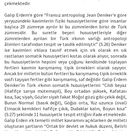
çekmektedir.
Galip Erdem’e göre “Fransız antropolog Jean Deniker'e göre
yeryüzündeki kavimlerin fiziki hususiyetlerine göre insanlar
başlıca 29 zümreye ayrılır ki bu zümrelerden birisi de Türk
zümresidir. Bu suretle beşeri hususiyetleriyle diğer
zümrelerden ayrılan bir Türk ırkının varlığı antropoloji
âlimleri tarafından tespit ve tasdik edilmiştir.” (S.26) Deniker
ise kavimleri ırklara tasnif etmek için ırk olarak en sık
rastlanan somatik hususiyetleri kıstas olarak alıyor, sonrada
bu hususiyetlerin hepsini veya çoğunu kendisinde toplayan
fertleri kavmin karışmamış tipik örnekleri olarak sayıyor.
Ancak bir milletin bütün fertleri bu karışmamış tipik örneklik
vasfı taşıyan fertler gibi karışmamış, saf değildir. Galip Erdem
Deniker’in Türk ırkının somatik hususiyetlerini “Cildi beyaz
(Hafifçe sarıya mütemayil), Boy ortadan yüksek, Kafatası
kısa, Saç siyah, Gözler siyah fakat Moğol gözü gibi çekik değil,
Burun Normal (basık değil), Göğüs orta, Yüz uzunca (oval)
Elmacık kemikleri hafifçe çıkık, Dudaklar kalın, Boyun kısa”
(S:27) şeklinde 11 hususiyetle tespit ettiğini ifade etmektedir.
Galip Erden ırk temelli millet kavramını açıklarken de milleti
oluşturan şartların “Ortak bir devlet ve hukuk düzeni, Belirli