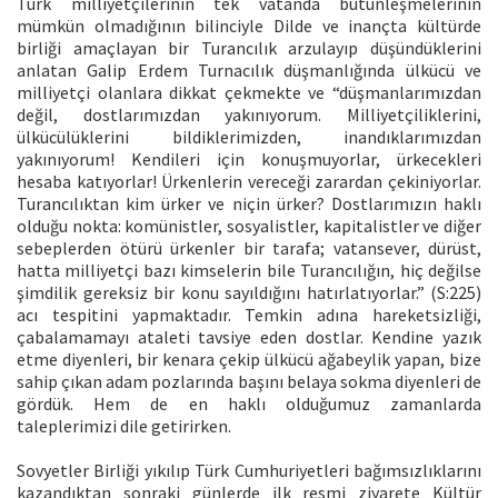
Türk milliyetçilerinin tek vatanda bütünleşmelerinin
mümkün olmadığının bilinciyle Dilde ve inançta kültürde
birliği amaçlayan bir Turancılık arzulayıp düşündüklerini
anlatan Galip Erdem Turnacılık düşmanlığında ülkücü ve
milliyetçi olanlara dikkat çekmekte ve “düşmanlarımızdan
değil, dostlarımızdan yakınıyorum. Milliyetçiliklerini,
ülkücülüklerini bildiklerimizden, inandıklarımızdan
yakınıyorum! Kendileri için konuşmuyorlar, ürkecekleri
hesaba katıyorlar! Ürkenlerin vereceği zarardan çekiniyorlar.
Turancılıktan kim ürker ve niçin ürker? Dostlarımızın haklı
olduğu nokta: komünistler, sosyalistler, kapitalistler ve diğer
sebeplerden ötürü ürkenler bir tarafa; vatansever, dürüst,
hatta milliyetçi bazı kimselerin bile Turancılığın, hiç değilse
şimdilik gereksiz bir konu sayıldığını hatırlatıyorlar.” (S:225)
acı tespitini yapmaktadır. Temkin adına hareketsizliği,
çabalamamayı ataleti tavsiye eden dostlar. Kendine yazık
etme diyenleri, bir kenara çekip ülkücü ağabeylik yapan, bize
sahip çıkan adam pozlarında başını belaya sokma diyenleri de
gördük. Hem de en haklı olduğumuz zamanlarda
taleplerimizi dile getirirken.
Sovyetler Birliği yıkılıp Türk Cumhuriyetleri bağımsızlıklarını
kazandıktan sonraki günlerde ilk resmi ziyarete Kültür