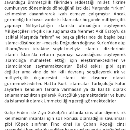
savunduğu ümmetçilik fikrinden reddettiği millet fikrine
cumhuriyet döneminde döndüğünü İstiklal Marşında “ırkım”
kelimesine dayandırarak izah etmeye çalışmıştır. Ancak
görmediği bir husus vardır ki İslamcılar bu günde milliyetçilik
yapmayı Milliyetçiliğin İslam’da olmadığını söyleyerek
Milliyetçileri ırkçılık ile suçlamakta Mehmet Akif Ersoy’u da
İstiklal Marşında “ırkım” ve başka şiirlerinde de başka bazı
İslamcı düşünceler –mesela Doğrudan doğruya Kur’an’dan alıp
ilhamı/Asrın idrakine söyletmeliyiz İslam’ı- dizelerinde
İslam’ı İslam’da reform yapmayı savunduğunu söyleyerek
İslamcılığa muhalefet ettiği için eleştirmektedirler ve
İslamcılardan saymamaktadırlar. Belki eskisi gibi aşırı
değiller ama yine de bir ikili davranış sergileyerek ırk ve
milliyetçilik düşüncesini İslami bir düşünce olarak
görmemektedirler. Hatta Kürt İslamcılar Türkçülüğü küfür
sayarken kendileri farkına varmadan ya da kasıtlı olarak
anlamamazlıktan gelerek Kürtçülük yapmaktadırlar ve bunu
da İslamcılık olarak Ümmetçiliğin gereği görmektedirler.
Galip Erdem de Ziya Gökalp’in atlarda cins olur diyerek ırk
kelimesinin insanlar için söz konusu olamadığını savunması
gibi Köpek sınıfının Fino cinsi ile Çoban Köpeği cinsi
arasındaki boy, ağırlık ve diğer bazı uzuvları ve dış görünüşleri