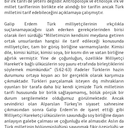
bir ırk tarifi de yeterli değildir. Antropolojik ve etnolojik ırk ve
millet tariflerinin birlikte ele alındığı bir tarifin ancak Türk
milletini tarif edebileceğini açıklamaya çalışmıştır.
Galip Erdem Türk milliyetçilerinin ırkçılıkla
suçlanamayacağını izah ederken gerekçelerinden birisi
olarak ileri sürdüğü “Milletimizin kendisini meydana getiren
ortak unsurlardan hangisi ile tarif edileceği konusunda
milliyetçiler, tam bir görüş birliğine varmamışlardır. Kimisi
dile, kimisi kültür, kimisi soya, bir kısmı din ve vatan birliğine
ağırlık vermiştir. Yine de çoğunluğun, özellikle Milliyetçi
Hareket’e bağlı ülkücülerin soy şuuru etrafında birleştiklerini
söylemek mümkündür.” (S:62-63) ifadeler Türklerin hazin
durumunu ortaya koyan acı bir gerçeklik olarak karşımıza
çıkmaktadır. Türkleri parçalamak isteyen dış mihrakların
oyunları bir tarafa daha biz kendi içimizde Türk milletinin
tarifi hususunda bir birlik sağlayamamış, bölük pörçük bir
durum sergilemekte olduğumuz görülmektedir. Ancak
sevindirici olan Alparslan Türkeş’in siyaset sahnesine
çıkmasından sonra Galip Erdem’in de işaret ettiği gibi
Milliyetçi Hareketçi ülkücülerin savunduğu soy birliğine dayan
anlayışın galebe çalması ve çoğunluğu ele almasıdır. Aslın da
Türk milletinin bölünmüşlüğünü savunmak fikir özgürlüğü ve