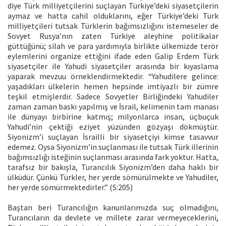
diye Türk milliyetçilerini suçlayan Türkiye’deki siyasetçilerin
aymaz ve hatta cahil olduklarını, eğer Türkiye’deki Türk
milliyetçileri tutsak Türklerin bağımsızlığını istemeseler de
Sovyet Rusya’nın zaten Türkiye aleyhine politikalar
güttüğünü; silah ve para yardımıyla birlikte ülkemizde terör
eylemlerini organize ettiğini ifade eden Galip Erdem Türk
siyasetçiler ile Yahudi siyasetçiler arasında bir kıyaslama
yaparak mevzuu örneklendirmektedir. “Yahudilere gelince:
yaşadıkları ülkelerin hemen hepsinde imtiyazlı bir zümre
teşkil etmişlerdir. Sadece Sovyetler Birliğindeki Yahudiler
zaman zaman baskı yapılmış ve İsrail, kelimenin tam manası
ile dünyayı birbirine katmış; milyonlarca insan, üçbuçuk
Yahudi’nin çektiği eziyet yüzünden gözyaşı dökmüştür.
Siyonizm’i suçlayan İsrailli bir siyasetçiyi kimse tasavvur
edemez. Oysa Siyonizm’in suçlanması ile tutsak Türk illerinin
bağımsızlığı isteğinin suçlanması arasında fark yoktur. Hatta,
tarafsız bir bakışla, Turancılık Siyonizm’den daha haklı bir
ülküdür. Çünkü Türkler, her yerde sömürülmekte ve Yahudiler,
her yerde sömürmektedirler.” (S:205)
Baştan beri Turancılığın kanunlarımızda suç olmadığını,
Turancıların da devlete ve millete zarar vermeyeceklerini,