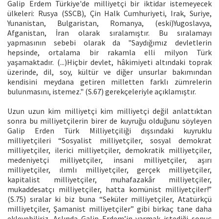
Galip Erdem Türkiye'de milliyetçi bir iktidar istemeyecek
ülkeleri: Rusya (SSCB), Çin Halk Cumhuriyeti, Irak, Suriye,
Yunanistan, Bulgaristan, Romanya, (eski)Yugoslavya,
Afganistan, İran olarak sıralamıştır. Bu sıralamayı
yapmasının sebebi olarak da "Saydığımız devletlerin
hepsinde, ortalama bir rakamla elli milyon Türk
yaşamaktadır. (...)Hiçbir devlet, hâkimiyeti altındaki toprak
üzerinde, dil, soy, kültür ve diğer unsurlar bakımından
kendisini meydana getiren milletten farklı zümrelerin
bulunmasını, istemez." (S.67) gerekçeleriyle açıklamıştır.
Uzun uzun kim milliyetçi kim milliyetçi değil anlattıktan
sonra bu milliyetçilerin birer de kuyruğu olduğunu söyleyen
Galip Erden Türk Milliyetçiliği dışsındaki kuyruklu
milliyetçileri “Sosyalist milliyetçiler, sosyal demokrat
milliyetçiler, ilerici milliyetçiler, demokratik milliyetçiler,
medeniyetçi milliyetçiler, insani milliyetçiler, aşırı
milliyetçiler, ılımlı milliyetçiler, gerçek milliyetçiler,
kapitalist milliyetçiler, muhafazakâr milliyetçiler,
mukaddesatçı milliyetçiler, hatta komünist milliyetçiler!”
(S.75) sıralar ki biz buna “Seküler milliyetçiler, Atatürkçü
milliyetçiler, Şamanist milliyetçiler” gibi birkaç tane daha
ekleyebiliriz. Aslında Galip Erdem’in varmak istediği sonuç