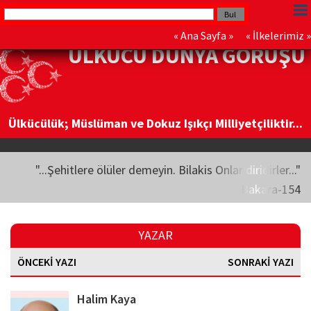
«
Ana Sayfa
» «
İlkelerimiz
»
ÜLKÜCÜ DÜNYA GÖRÜŞÜ
Ülkücülük; Müslüman ve Dokuz Işıkçı Milliyetçiliktir...
"...Şehitlere ölüler demeyin. Bilakis Onlar diridirler..."
Bakara-154
YAZAR
ÖNCEKİ YAZI
SONRAKİ YAZI
Halim Kaya