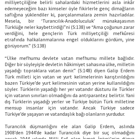
milliyetçiliğine belirli sahalardaki hizmetlerini asla inkâr
edemeyeceğim bazı kimseler öyle fikirlerle genç dimağların
saflığına yüklendiler ki, parçalanmalara zemin hazırladılar.
Mesela, bir ‘Turancılık-Anadoluculuk’ münakaşasının
Türklüğe neler kaybettirdiği”ni (S:138) ve “Ama çoğunun zarar
verdiğini, hele gençlerin Türk milliyetçiliği mefkûresi
etrafında halkalanmalarına engel olduklarını gördüm, yine
görüyorum.” (S:138)
“Ülke mefhumu devlete vatan mefhumu millete bağlıdır.
Diğer bir söyleyişle devletin hâkimiyet sahasına ülke, milletin
yaşadığı topraklara vatan denir.” (S:148) diyen Galip Erdem
Türk milleti için vatan ve yurt kelimelerinin karıştırıldığını
bazen Türkiye’de yurt kelimesinin vatan yerine kullanıldığını
söyler. Türklerin yaşadığı her yer vatandır düsturu ile Türkler
için vatanın sınırları olmadığını da antrparantez belirtir. Yani
dış Türklerin yaşadığı yerler ve Türkiye bütün Türk milletine
mensup insanlar için vatandır. Ancak Türkiye sadece
Türkiye’de yaşayan ve vatandaşlık bağı olanların yurdudur.
Turancılık düşmanlığını ele alan Galip Erdem, aslında
1908’den 1944’de kadar Turancılık diye bir suç olmadığını
ancak 1944 yılında Milli Şef olan İsmet İnönü’nün dünya