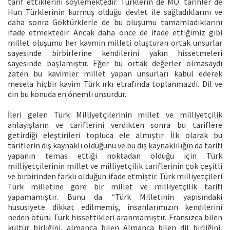
tarif ettiklerini söylemektedir. Türklerin de MÖ. tarihler de
Hun Türklerinin kurmuş olduğu devlet ile sağladıklarını ve
daha sonra Göktürklerle de bu oluşumu tamamladıklarını
ifade etmektedir. Ancak daha önce de ifade ettiğimiz gibi
millet oluşumu her kavmin milleti oluşturan ortak unsurlar
sayesinde birbirlerine kendilerini yakın hissetmeleri
sayesinde başlamıştır. Eğer bu ortak değerler olmasaydı
zaten bu kavimler millet yapan unsurları kabul ederek
mesela hiçbir kavim Türk ırkı etrafında toplanmazdı. Dil ve
din bu konuda en önemli unsurdur.
İleri gelen Türk Milliyetçilerinin millet ve milliyetçilik
anlayışların ve tariflerini verdikten sonra bu tariflere
getirdiği eleştirileri topluca ele almıştır. İlk olarak bu
tariflerin dış kaynaklı olduğunu ve bu dış kaynaklılığın da tarifi
yapanın temas ettiği noktadan olduğu için Türk
milliyetçilerinin millet ve milliyetçilik tariflerinin çok çeşitli
ve birbirinden farklı olduğun ifade etmiştir. Türk milliyetçileri
Türk milletine göre bir millet ve milliyetçilik tarifi
yapamamıştır. Bunu da “Türk Milletinin yapısındaki
hususiyete dikkat edilmemiş, insanlarımızın kendilerini
neden ötürü Türk hissettikleri aranmamıştır. Fransızca bilen
kültür birliğini, almanca bilen Almanca bilen dil birliğini,