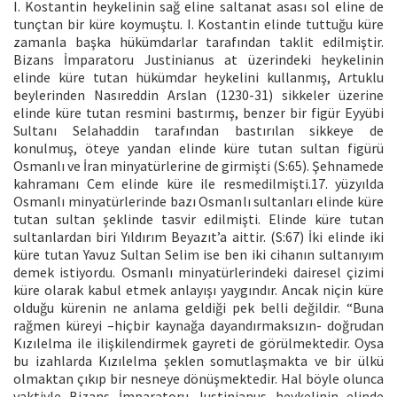
I. Kostantin heykelinin sağ eline saltanat asası sol eline de
tunçtan bir küre koymuştu. I. Kostantin elinde tuttuğu küre
zamanla başka hükümdarlar tarafından taklit edilmiştir.
Bizans İmparatoru Justinianus at üzerindeki heykelinin
elinde küre tutan hükümdar heykelini kullanmış, Artuklu
beylerinden Nasıreddin Arslan (1230-31) sikkeler üzerine
elinde küre tutan resmini bastırmış, benzer bir figür Eyyübi
Sultanı Selahaddin tarafından bastırılan sikkeye de
konulmuş, öteye yandan elinde küre tutan sultan figürü
Osmanlı ve İran minyatürlerine de girmişti (S:65). Şehnamede
kahramanı Cem elinde küre ile resmedilmişti.17. yüzyılda
Osmanlı minyatürlerinde bazı Osmanlı sultanları elinde küre
tutan sultan şeklinde tasvir edilmişti. Elinde küre tutan
sultanlardan biri Yıldırım Beyazıt’a aittir. (S:67) İki elinde iki
küre tutan Yavuz Sultan Selim ise ben iki cihanın sultanıyım
demek istiyordu. Osmanlı minyatürlerindeki dairesel çizimi
küre olarak kabul etmek anlayışı yaygındır. Ancak niçin küre
olduğu kürenin ne anlama geldiği pek belli değildir. “Buna
rağmen küreyi –hiçbir kaynağa dayandırmaksızın- doğrudan
Kızılelma ile ilişkilendirmek gayreti de görülmektedir. Oysa
bu izahlarda Kızılelma şeklen somutlaşmakta ve bir ülkü
olmaktan çıkıp bir nesneye dönüşmektedir. Hal böyle olunca
vaktiyle Bizans İmparatoru Justinianus heykelinin elinde