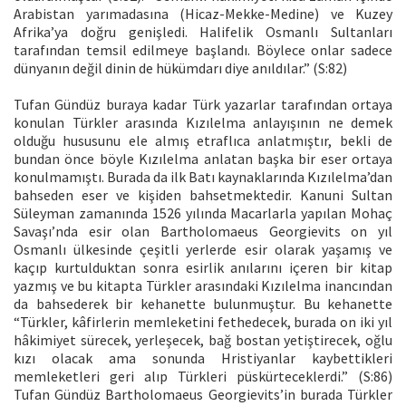
Arabistan yarımadasına (Hicaz-Mekke-Medine) ve Kuzey
Afrika’ya doğru genişledi. Halifelik Osmanlı Sultanları
tarafından temsil edilmeye başlandı. Böylece onlar sadece
dünyanın değil dinin de hükümdarı diye anıldılar.” (S:82)
Tufan Gündüz buraya kadar Türk yazarlar tarafından ortaya
konulan Türkler arasında Kızılelma anlayışının ne demek
olduğu hususunu ele almış etraflıca anlatmıştır, bekli de
bundan önce böyle Kızılelma anlatan başka bir eser ortaya
konulmamıştı. Burada da ilk Batı kaynaklarında Kızılelma’dan
bahseden eser ve kişiden bahsetmektedir. Kanuni Sultan
Süleyman zamanında 1526 yılında Macarlarla yapılan Mohaç
Savaşı’nda esir olan Bartholomaeus Georgievits on yıl
Osmanlı ülkesinde çeşitli yerlerde esir olarak yaşamış ve
kaçıp kurtulduktan sonra esirlik anılarını içeren bir kitap
yazmış ve bu kitapta Türkler arasındaki Kızılelma inancından
da bahsederek bir kehanette bulunmuştur. Bu kehanette
“Türkler, kâfirlerin memleketini fethedecek, burada on iki yıl
hâkimiyet sürecek, yerleşecek, bağ bostan yetiştirecek, oğlu
kızı olacak ama sonunda Hristiyanlar kaybettikleri
memleketleri geri alıp Türkleri püskürteceklerdi.” (S:86)
Tufan Gündüz Bartholomaeus Georgievits’in burada Türkler