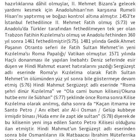
hazırlıklarına dâhil olmuşlar, II. Mehmet Bizans’a gelecek
yardımı kesmek için Anadoluhisarı’nın karşısına Rumeli
Hisarı’nı yaptırmış ve boğazı kontrol altına almıştır. 1453’te
İstanbul fethedilince II. Mehmet Fatih olmuş (S:73) ve
Anadolu’da Türkler tarafından fethedilmeyen tek yer olan
Trabzon Fatihin Kızılelma’sı olmuş ve Anadolu fethinden 360
yıl sonra 1461 fethedilmiştir(S:75). 1481 yılında Gedik Ahmet
Paşanın Otranto seferi ile Fatih Sultan Mehmet’in yeni
Kızılelma’sı Roma Papalığı/ Vatikan olmuştur. 1571 yılında
Haçlı donanması ile yapılan İnebahtı Deniz seferinde esir
düşen ve Hindi Mahmut esaret hatıralarını yazdığı Sergüzeşt
adlı eserinde Roma’yı Kızılelma olarak Fatih Sultan
Mehmet’in ölümünden yüz yıl sonra bile göstermeye devam
etmiş (S:76) Hindi Mahmut Sergüzeşt adlı eserinde “Roma
şehri dinür Kızılelma” ve “Ola cami bunun kilisesi/Okuna
hutbe emr ile Sübhan” (S:77) şeklinde önce Roma sonra Kilise
Kızılelma olarak anılmış, daha sonra da “Kaçan itmama ire
Santo Petro / Anı elbet alır Al-i Osman / Gelüp kubbeye
irmişdir binası /Hüda emr ile zapt ide sultan” (S:78) diyerek de
bu kilisenin yeni inşa edilen Santo Petro Kilisesi olduğunu
ilan etmiştir. Hindi Mahmut’un Sergüzeşt adlı eserinden
sonra bile Osmanlıların ilk Matbaacısı İbrahim Müteferrika