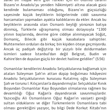
Bizans’ın Anadolu’yu yeniden hâkimiyeti altına alacak gücü
kendinde bulamaması olduğunu, Bizans’ın güçsüzlüğü
sayesinde küçük beyliklerin bölgelerinde ciddi savunma
harcamaları yapmadan ayakta kaldıklarını da ekler. Ancak bu
beyliklerin arasında olan Osmanlı beyliği yönünün batıya
dönmüş, Türklerle uğraşmamış olması dolayısıyla “1300
yılının başlarında, devrine göre ciddiye alınmayacak Söğüt,
Domaniç, Bilecik gibi küçük kasabalara sahiptiler.
Muhtemelen orduları da birkaç bin kişiden öteye geçmiyordu.
Ancak üç padişah değiştirip bir yüzyılı bile doldurmadan
isimleri sadece İstanbul’dan değil Belgrat, Budin ve
Kahire’den de duyulan güçlü bir devlet hailine geldiler.” (S:56)
Osmanlılar kendilerini Anadolu Selçuklularına bağlamak için
ataları Süleyman Şah’ın attan düşüp boğulması hikâyesini
Anadolu Selçuklularının kurucusu Kutalmış oğlu Süleyman
Şah ve torunu I. Kılıçarslan’a dayandırmışlar. Selçuklular Kınık
Boyundan Osmanlılar Kayı Boyundan olmalarına rağmen bu
devamlılığı Oğuz Kağan’a dayandırarak savunmuşlardır.
Yazıcıoğlu Ali Osmanlıların Oğuz Kağan’ın vasiyeti gereği
sultan olduklarını ve diğer Türkmenlerin Osmanlılara tabi
olması gerektiğini yazıyor, bu bilgi Dede Korkut Kitabı’nın