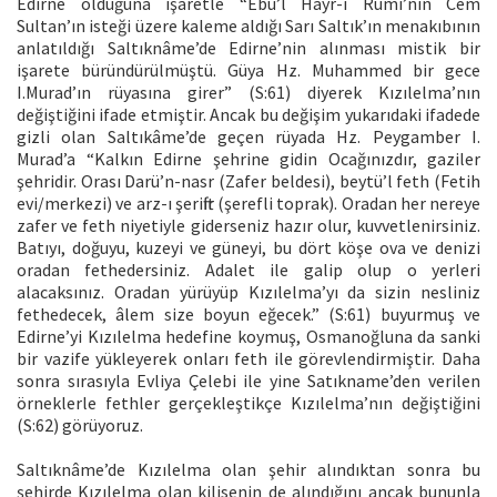
Edirne olduğuna işaretle “Ebu’l Hayr-ı Rumi’nin Cem
Sultan’ın isteği üzere kaleme aldığı Sarı Saltık’ın menakıbının
anlatıldığı Saltıknâme’de Edirne’nin alınması mistik bir
işarete büründürülmüştü. Güya Hz. Muhammed bir gece
I.Murad’ın rüyasına girer” (S:61) diyerek Kızılelma’nın
değiştiğini ifade etmiştir. Ancak bu değişim yukarıdaki ifadede
gizli olan Saltıkâme’de geçen rüyada Hz. Peygamber I.
Murad’a “Kalkın Edirne şehrine gidin Ocağınızdır, gaziler
şehridir. Orası Darü’n-nasr (Zafer beldesi), beytü’l feth (Fetih
evi/merkezi) ve arz-ı şeriftir (şerefli toprak). Oradan her nereye
zafer ve feth niyetiyle giderseniz hazır olur, kuvvetlenirsiniz.
Batıyı, doğuyu, kuzeyi ve güneyi, bu dört köşe ova ve denizi
oradan fethedersiniz. Adalet ile galip olup o yerleri
alacaksınız. Oradan yürüyüp Kızılelma’yı da sizin nesliniz
fethedecek, âlem size boyun eğecek.” (S:61) buyurmuş ve
Edirne’yi Kızılelma hedefine koymuş, Osmanoğluna da sanki
bir vazife yükleyerek onları feth ile görevlendirmiştir. Daha
sonra sırasıyla Evliya Çelebi ile yine Satıkname’den verilen
örneklerle fethler gerçekleştikçe Kızılelma’nın değiştiğini
(S:62) görüyoruz.
Saltıknâme’de Kızılelma olan şehir alındıktan sonra bu
şehirde Kızılelma olan kilisenin de alındığını ancak bununla