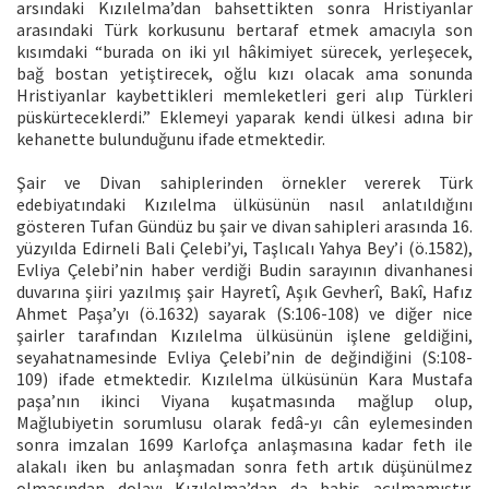
arsındaki Kızılelma’dan bahsettikten sonra Hristiyanlar
arasındaki Türk korkusunu bertaraf etmek amacıyla son
kısımdaki “burada on iki yıl hâkimiyet sürecek, yerleşecek,
bağ bostan yetiştirecek, oğlu kızı olacak ama sonunda
Hristiyanlar kaybettikleri memleketleri geri alıp Türkleri
püskürteceklerdi.” Eklemeyi yaparak kendi ülkesi adına bir
kehanette bulunduğunu ifade etmektedir.
Şair ve Divan sahiplerinden örnekler vererek Türk
edebiyatındaki Kızılelma ülküsünün nasıl anlatıldığını
gösteren Tufan Gündüz bu şair ve divan sahipleri arasında 16.
yüzyılda Edirneli Bali Çelebi’yi, Taşlıcalı Yahya Bey’i (ö.1582),
Evliya Çelebi’nin haber verdiği Budin sarayının divanhanesi
duvarına şiiri yazılmış şair Hayretî, Aşık Gevherî, Bakî, Hafız
Ahmet Paşa’yı (ö.1632) sayarak (S:106-108) ve diğer nice
şairler tarafından Kızılelma ülküsünün işlene geldiğini,
seyahatnamesinde Evliya Çelebi’nin de değindiğini (S:108-
109) ifade etmektedir. Kızılelma ülküsünün Kara Mustafa
paşa’nın ikinci Viyana kuşatmasında mağlup olup,
Mağlubiyetin sorumlusu olarak fedâ-yı cân eylemesinden
sonra imzalan 1699 Karlofça anlaşmasına kadar feth ile
alakalı iken bu anlaşmadan sonra feth artık düşünülmez
olmasından dolayı Kızılelma’dan da bahis açılmamıştır.