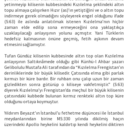
yetinmeyip kilisenin kubbesindeki Kızılelma şeklindeki altın
topu almaya çalışırken Hızır (as)’ın yetiştiğini ve o altın topu
indirmeye gerek olmadığını söyleyerek engel olduğunu ifade
(S:63) ile aslında anlatılmak istenen Kızılelma’nın hiçbir
zaman elde edilip sona ermeyeceğini ona yaklaştıkça
uzaklaşılacağı anlayışının yolunu açmıştır. Yani Türklerin
hedefsiz kalmasının önüne geçmiş, fetih aşkının devam
etmesini sağlamıştır.
Tufan Gündüz kilisenin kubbesinde altın top olan Kızılelma
anlayışının Saltıknâmede olduğu gibi Künhü-l Ahbar yazarı
Gelibolulu Mustafa Ali tarafından da “Kızılelma Frengistan’ın
derinliklerinde bir büyük kilisedir. Çatısında elma gibi parlak
kırmızı bir küre bardır. Bir ruhban onu çalıp uzun bir zaman
gizledikten sonra götürüp o kiliseye vakfetmiştir.” (S:63)
diyerek Kızılelma’yı Frengistan’da meçhul bir büyük kilisenin
çatısındaki kubbede bulunan kırmız renkteki altın top küre
olduğunu ortaya koymuştur.
Yıldırım Beyazıt’ın İstanbul’u fethetme düşüncesi ile İstanbul
meydanlarından birine MS:330 yılında dikilmiş haçın
üzerindeki Apollo heykelini kaldırtıp kendi heykelini diktiren