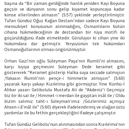
başına da “Bir zaman geldiğinde hanlık yeniden Kayı Boyuna
geçsin ve dünyanın sonu gelip kıyamet kopuncaya kadar
kimse ellerlinden almasın.” (S:57) şeklinde yerleştirilmiştir.
Tufan Gündüz Oğuz Kağan Destanı’ndan sadece Kayı Boyuna
mensubiyet konusunun alınmadığını, Osmanlıların bütün
cihana hükmedeceğinin de destandan bir rüya motifi ile
göçürüldüğünü ifade etmektedir. Görülüyor ki cihan yine iki
hükümdara dar gelmiştir. Yeryüzünün tek hükümdarı
Osmanoğullarının olması öngörülmüştür.
Orhan Gazi’nin oğlu Süleyman Paşa’nın Rumili’ni almasını,
karşı kıyıya geçmesini Süleyman Dede keramet gibi
göstererek “Keramet gösterip Halka suya seccade salmışsın
/Yakasın Rumili’nin pençe-i himmetle almışsın” (S:60)
yazarak karşı yakayı Kızılelma gibi görmüştür. Yine Künhü-l
Ahbar yazarı Gelibolulu Mustafa Ali de “Akdeniz’i Geçmişiz
biz bir iki sal ile / Himmet-i merdan ile gayptan irsâl ile / Oldu
bizim salımız taht-ı Süleyman’ımız /Gözlerimiz açmışız
Ahsen-i â’mâl ile” (S:60) diyerek ifadelendirmiş ve olağan üstü
yardımlar ile bu fethin gerçekleştiğini ifadeye çalışmıştır.
Tufan Gündüz Gelibolu’nun alınmasından sonra Kızılelma’nın