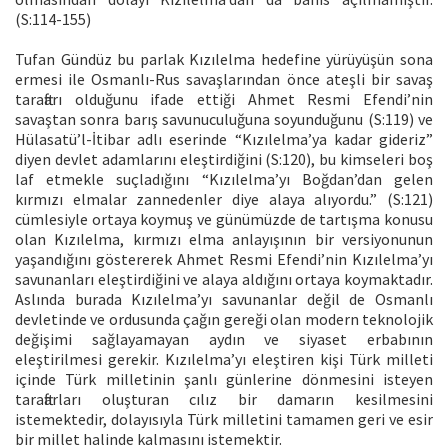
(S:114-155)
Tufan Gündüz bu parlak Kızılelma hedefine yürüyüşün sona
ermesi ile Osmanlı-Rus savaşlarından önce ateşli bir savaş
taraftarı olduğunu ifade ettiği Ahmet Resmi Efendi’nin
savaştan sonra barış savunuculuğuna soyunduğunu (S:119) ve
Hülasatü’l-İtibar adlı eserinde “Kızılelma’ya kadar gideriz”
diyen devlet adamlarını eleştirdiğini (S:120), bu kimseleri boş
laf etmekle suçladığını “Kızılelma’yı Boğdan’dan gelen
kırmızı elmalar zannedenler diye alaya alıyordu.” (S:121)
cümlesiyle ortaya koymuş ve günümüzde de tartışma konusu
olan Kızılelma, kırmızı elma anlayışının bir versiyonunun
yaşandığını göstererek Ahmet Resmi Efendi’nin Kızılelma’yı
savunanları eleştirdiğini ve alaya aldığını ortaya koymaktadır.
Aslında burada Kızılelma’yı savunanlar değil de Osmanlı
devletinde ve ordusunda çağın gereği olan modern teknolojik
değişimi sağlayamayan aydın ve siyaset erbabının
eleştirilmesi gerekir. Kızılelma’yı eleştiren kişi Türk milleti
içinde Türk milletinin şanlı günlerine dönmesini isteyen
taraftarları oluşturan cılız bir damarın kesilmesini
istemektedir, dolayısıyla Türk milletini tamamen geri ve esir
bir millet halinde kalmasını istemektir.