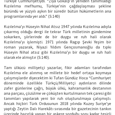
Türkiye Cumhuriyetiydi. “Ziya Gökalp’in yeniden tanımladığı
Kızılelma mefhumu, Türkiye’nin çağdaşlaşması şekline
büründü ve yüzyılı aşkın bir süredir bütün hükümetlerin ana
programlarında yer aldı.” (S:140)
Kızılelma’yı Hüseyin Nihal Atsız 1947 yılında Kızılelma adıyla
çıkarmış olduğu dergi ile tekrar Türk milletinin gündemine
sokarken, şiirlerinde de bir duygu ve ruh hali olarak
Kızılelma’yı işlemişti. 1971 yılında Ragıp Şevki Yeşim bir
roman yazarak, Niyazi Yıldım Gençosmanoğlu da tıpkı
Hüseyin Nihal atsız gibi Kızılelma’yı bir duygu ve ruh hali
olarak ele almıştır (S:140).
Tam ülkücü milliyetçi yazarlar, fikir adamları tarafından
Kızılelma ele alınmış ve millete bir hedef ortaya koymaya
çalışmışlardır diyecektim ki Tufan Gündüz Hoca “Cumhuriyet
döneminde özellikle Türkçü/Milliyetçi aydınların dilinde
zafer günlerine çağrı, büyük ülkü, kahramanlık destanının
ana parçası, çözülme ve çöküşten kurtulmanın tek çaresi gibi
tanımları yapılarak yeni bir ruh oluşturulmaya çalışmıştı.
Ancak hiçbiri Türk Ordusunun 2018 yılında Kuzey Suriye’ye
yaptığı Zeytin Dalı Harekâtı sırasında bir gazetecinin tankın
üzerinde hazırlık yapan bir askere sorduğu soru kadar tesirli