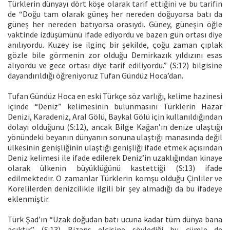
Türklerin dünyayı dört köşe olarak tarif ettiğini ve bu tarifin
de “Doğu tam olarak güneş her nereden doğuyorsa batı da
güneş her nereden batıyorsa orasıydı. Güney, güneşin öğle
vaktinde izdüşümünü ifade ediyordu ve bazen gün ortası diye
anılıyordu. Kuzey ise ilginç bir şekilde, çoğu zaman çıplak
gözle bile görmenin zor olduğu Demirkazık yıldızını esas
alıyordu ve gece ortası diye tarif ediliyordu.” (S:12) bilgisine
dayandırıldığı öğreniyoruz Tufan Gündüz Hoca’dan.
Tufan Gündüz Hoca en eski Türkçe söz varlığı, kelime hazinesi
içinde “Deniz” kelimesinin bulunmasını Türklerin Hazar
Denizi, Karadeniz, Aral Gölü, Baykal Gölü için kullanıldığından
dolayı olduğunu (S:12), ancak Bilge Kağan’ın denize ulaştığı
yönündeki beyanın dünyanın sonuna ulaştığı manasında değil
ülkesinin genişliğinin ulaştığı genişliği ifade etmek açısından
Deniz kelimesi ile ifade edilerek Deniz’in uzaklığından kinaye
olarak ülkenin büyüklüğünü kastettiği (S:13) ifade
edilmektedir. O zamanlar Türklerin komşu olduğu Çinliler ve
Korelilerden denizcilikle ilgili bir şey almadığı da bu ifadeye
eklenmiştir.
Türk Şad’ın “Uzak doğudan batı ucuna kadar tüm dünya bana
açıktır.” (S:13) Bizans elçisine söylediği bu cümle de