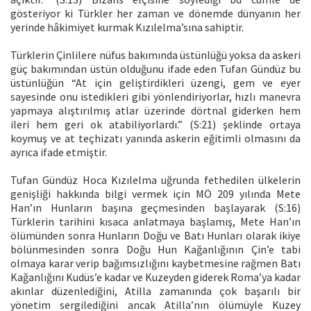
gösteriyor ki Türkler her zaman ve dönemde dünyanın her
yerinde hâkimiyet kurmak Kızılelma’sına sahiptir.
Türklerin Çinlilere nüfus bakımında üstünlüğü yoksa da askeri
güç bakımından üstün olduğunu ifade eden Tufan Gündüz bu
üstünlüğün “At için geliştirdikleri üzengi, gem ve eyer
sayesinde onu istedikleri gibi yönlendiriyorlar, hızlı manevra
yapmaya alıştırılmış atlar üzerinde dörtnal giderken hem
ileri hem geri ok atabiliyorlardı.” (S:21) şeklinde ortaya
koymuş ve at teçhizatı yanında askerin eğitimli olmasını da
ayrıca ifade etmiştir.
Tufan Gündüz Hoca Kızılelma uğrunda fethedilen ülkelerin
genişliği hakkında bilgi vermek için MÖ 209 yılında Mete
Han’ın Hunların başına geçmesinden başlayarak (S:16)
Türklerin tarihini kısaca anlatmaya başlamış, Mete Han’ın
ölümünden sonra Hunların Doğu ve Batı Hunları olarak ikiye
bölünmesinden sonra Doğu Hun Kağanlığının Çin’e tabi
olmaya karar verip bağımsızlığını kaybetmesine rağmen Batı
Kağanlığını Kudüs’e kadar ve Kuzeyden giderek Roma’ya kadar
akınlar düzenlediğini, Atilla zamanında çok başarılı bir
yönetim sergilediğini ancak Atilla’nın ölümüyle Kuzey