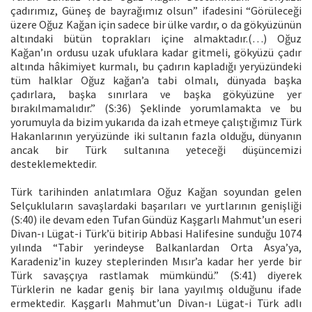
çadırımız, Güneş de bayrağımız olsun” ifadesini “Görüleceği
üzere Oğuz Kağan için sadece bir ülke vardır, o da gökyüzünün
altındaki bütün toprakları içine almaktadır.(…) Oğuz
Kağan’ın ordusu uzak ufuklara kadar gitmeli, gökyüzü çadır
altında hâkimiyet kurmalı, bu çadırın kapladığı yeryüzündeki
tüm halklar Oğuz kağan’a tabi olmalı, dünyada başka
çadırlara, başka sınırlara ve başka gökyüzüne yer
bırakılmamalıdır.” (S:36) Şeklinde yorumlamakta ve bu
yorumuyla da bizim yukarıda da izah etmeye çalıştığımız Türk
Hakanlarının yeryüzünde iki sultanın fazla olduğu, dünyanın
ancak bir Türk sultanına yeteceği düşüncemizi
desteklemektedir.
Türk tarihinden anlatımlara Oğuz Kağan soyundan gelen
Selçukluların savaşlardaki başarıları ve yurtlarının genişliği
(S:40) ile devam eden Tufan Gündüz Kaşgarlı Mahmut’un eseri
Divan-ı Lügat-i Türk’ü bitirip Abbasi Halifesine sunduğu 1074
yılında “Tabir yerindeyse Balkanlardan Orta Asya’ya,
Karadeniz’in kuzey steplerinden Mısır’a kadar her yerde bir
Türk savaşçıya rastlamak mümkündü.” (S:41) diyerek
Türklerin ne kadar geniş bir lana yayılmış olduğunu ifade
ermektedir. Kaşgarlı Mahmut’un Divan-ı Lügat-i Türk adlı