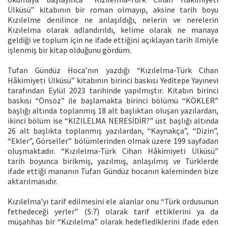
Ülküsü” kitabının bir roman olmayıp, aksine tarih boyu
Kızılelme denilince ne anlaşıldığı, nelerin ve nerelerin
Kızılelma olarak adlandırıldı, kelime olarak ne manaya
geldiği ve toplum için ne ifade ettiğini açıklayan tarih ilmiyle
işlenmiş bir kitap olduğunu gördüm.
Tufan Gündüz Hoca’nın yazdığı “Kızılelma-Türk Cihan
Hâkimiyeti Ülküsü” kitabının birinci baskısı Yeditepe Yayınevi
tarafından Eylül 2023 tarihinde yapılmıştır. Kitabın birinci
baskısı “Önsöz” ile başlamakta birinci bölümü “KÖKLER”
başlığı altında toplanmış 18 alt başlıktan oluşan yazılardan,
ikinci bölüm ise “KIZILELMA NERESİDİR?” üst başlığı altında
26 alt başlıkta toplanmış yazılardan, “Kaynakça”, “Dizin”,
“Ekler”, Görseller” bölümlerinden olmak üzere 199 sayfadan
oluşmaktadır. “Kızılelma-Türk Cihan Hâkimiyeti Ülküsü”
tarih boyunca birikmiş, yazılmış, anlaşılmış ve Türklerde
ifade ettiği mananın Tufan Gündüz hocanın kaleminden bize
aktarılmasıdır.
Kızılelma’yı tarif edilmesini ele alanlar onu “Türk ordusunun
fethedeceği yerler” (S:7) olarak tarif ettiklerini ya da
müşahhas bir “Kızılelma” olarak hedeflediklerini ifade eden