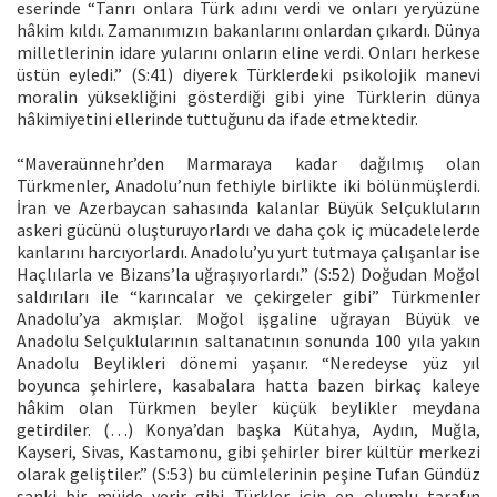
eserinde “Tanrı onlara Türk adını verdi ve onları yeryüzüne
hâkim kıldı. Zamanımızın bakanlarını onlardan çıkardı. Dünya
milletlerinin idare yularını onların eline verdi. Onları herkese
üstün eyledi.” (S:41) diyerek Türklerdeki psikolojik manevi
moralin yüksekliğini gösterdiği gibi yine Türklerin dünya
hâkimiyetini ellerinde tuttuğunu da ifade etmektedir.
“Maveraünnehr’den Marmaraya kadar dağılmış olan
Türkmenler, Anadolu’nun fethiyle birlikte iki bölünmüşlerdi.
İran ve Azerbaycan sahasında kalanlar Büyük Selçukluların
askeri gücünü oluşturuyorlardı ve daha çok iç mücadelelerde
kanlarını harcıyorlardı. Anadolu’yu yurt tutmaya çalışanlar ise
Haçlılarla ve Bizans’la uğraşıyorlardı.” (S:52) Doğudan Moğol
saldırıları ile “karıncalar ve çekirgeler gibi” Türkmenler
Anadolu’ya akmışlar. Moğol işgaline uğrayan Büyük ve
Anadolu Selçuklularının saltanatının sonunda 100 yıla yakın
Anadolu Beylikleri dönemi yaşanır. “Neredeyse yüz yıl
boyunca şehirlere, kasabalara hatta bazen birkaç kaleye
hâkim olan Türkmen beyler küçük beylikler meydana
getirdiler. (…) Konya’dan başka Kütahya, Aydın, Muğla,
Kayseri, Sivas, Kastamonu, gibi şehirler birer kültür merkezi
olarak geliştiler.” (S:53) bu cümlelerinin peşine Tufan Gündüz
sanki bir müjde verir gibi Türkler için en olumlu tarafın