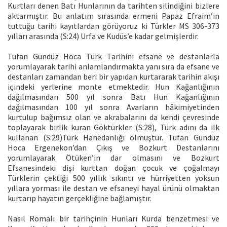
Kurtları denen Batı Hunlarının da tarihten silindiğini bizlere
aktarmıştır. Bu anlatım sırasında ermeni Papaz Efraim’in
tuttuğu tarihi kayıtlardan görüyoruz ki Türkler MS 306-373
yılları arasında (S:24) Urfa ve Kudüs’e kadar gelmişlerdir.
Tufan Gündüz Hoca Türk Tarihini efsane ve destanlarla
yorumlayarak tarihi anlamlandırmakta yanı sıra da efsane ve
destanları zamandan beri bir yapıdan kurtararak tarihin akışı
içindeki yerlerine monte etmektedir. Hun Kağanlığının
dağılmasından 500 yıl sonra Batı Hun Kağanlığının
dağılmasından 100 yıl sonra Avarların hâkimiyetinden
kurtulup bağımsız olan ve akrabalarını da kendi çevresinde
toplayarak birlik kuran Göktürkler (S:28), Türk adını da ilk
kullanan (S:29)Türk Hanedanlığı olmuştur. Tufan Gündüz
Hoca Ergenekon’dan Çıkış ve Bozkurt Destanlarını
yorumlayarak Ötüken’in dar olmasını ve Bozkurt
Efsanesindeki dişi kurttan doğan çocuk ve çoğalmayı
Türklerin çektiği 500 yıllık sıkıntı ve hürriyetten yoksun
yıllara yorması ile destan ve efsaneyi hayal ürünü olmaktan
kurtarıp hayatın gerçekliğine bağlamıştır.
Nasıl Romalı bir tarihçinin Hunları Kurda benzetmesi ve