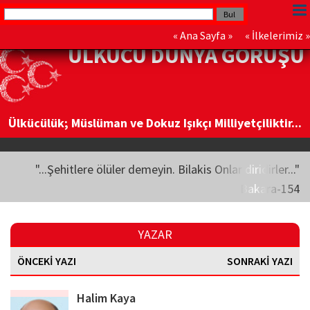
«
Ana Sayfa
» «
İlkelerimiz
»
ÜLKÜCÜ DÜNYA GÖRÜŞÜ
Ülkücülük; Müslüman ve Dokuz Işıkçı Milliyetçiliktir...
"...Şehitlere ölüler demeyin. Bilakis Onlar diridirler..."
Bakara-154
YAZAR
ÖNCEKİ YAZI
SONRAKİ YAZI
Halim Kaya