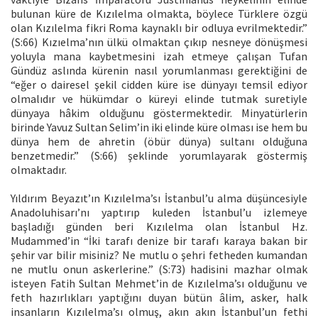
bulunan küre de Kızılelma olmakta, böylece Türklere özgü
olan Kızılelma fikri Roma kaynaklı bir odluya evrilmektedir.”
(S:66) Kızıelma’nın ülkü olmaktan çıkıp nesneye dönüşmesi
yoluyla mana kaybetmesini izah etmeye çalışan Tufan
Gündüz aslında kürenin nasıl yorumlanması gerektiğini de
“eğer o dairesel şekil cidden küre ise dünyayı temsil ediyor
olmalıdır ve hükümdar o küreyi elinde tutmak suretiyle
dünyaya hâkim olduğunu göstermektedir. Minyatürlerin
birinde Yavuz Sultan Selim’in iki elinde küre olması ise hem bu
dünya hem de ahretin (öbür dünya) sultanı olduğuna
benzetmedir.” (S:66) şeklinde yorumlayarak göstermiş
olmaktadır.
Yıldırım Beyazıt’ın Kızılelma’sı İstanbul’u alma düşüncesiyle
Anadoluhisarı’nı yaptırıp kuleden İstanbul’u izlemeye
başladığı günden beri Kızılelma olan İstanbul Hz.
Mudammed’in “İki tarafı denize bir tarafı karaya bakan bir
şehir var bilir misiniz? Ne mutlu o şehri fetheden kumandan
ne mutlu onun askerlerine.” (S:73) hadisini mazhar olmak
isteyen Fatih Sultan Mehmet’in de Kızılelma’sı olduğunu ve
feth hazırlıkları yaptığını duyan bütün âlim, asker, halk
insanların Kızılelma’sı olmuş, akın akın İstanbul’un fethi