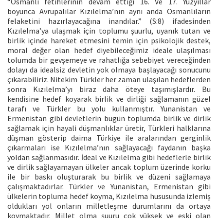
“Osmanlı fetihlerinin devam ettiği 16. Ve 17. Yüzyıllar
boyunca Avrupalılar Kızılelma’nın aynı anda Osmanlıların
felaketini hazırlayacağına inandılar.” (S:8) ifadesinden
Kızılelma’ya ulaşmak için toplumu şuurlu, uyanık tutan ve
birlik içinde hareket etmesini temin için psikolojik destek,
moral değer olan hedef diyebileceğimiz ideale ulaşılması
tolumda bir gevşemeye ve rahatlığa sebebiyet vereceğinden
dolayı da idealsiz devletin yok olmaya başlayacağı sonucunu
çıkarabiliriz. Nitekim Türkler her zaman ulaşılan hedeflerden
sonra Kızılelma’yı biraz daha öteye taşımışlardır. Bu
kendisine hedef koyarak birlik ve dirliği sağlamanın güzel
tarafı ve Türkler bu yolu kullanmıştır. Yunanistan ve
Ermenistan gibi devletlerin bugün toplumda birlik ve dirlik
sağlamak için hayali düşmanlıklar üretir, Türkleri halklarına
düşman gösterip daima Türkiye ile aralarından gerginlik
çıkarmaları ise Kızılelma’nın sağlayacağı faydanın başka
yoldan sağlanmasıdır. İdeal ve Kızılelma gibi hedeflerle birlik
ve dirlik sağlayamayan ülkeler ancak toplum üzerinde korku
ile bir baskı oluşturarak bu birlik ve düzeni sağlamaya
çalışmaktadırlar. Türkler ve Yunanistan, Ermenistan gibi
ülkelerin topluma hedef koyma, Kızılelma hususunda izlemiş
oldukları yol onların milletleşme durumlarını da ortaya
koymaktadır. Millet olma şuuru çok yüksek ve eski olan