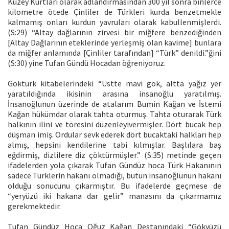
Kuzey Kurtları olarak adlandırmasından 300 yıl sonra binlerce
kilometre ötede Çinliler de Türkleri kurda benzetmekle
kalmamış onları kurdun yavruları olarak kabullenmişlerdi.
(S:29) “Altay dağlarının zirvesi bir miğfere benzediğinden
[Altay Dağlarının eteklerinde yerleşmiş olan kavime] bunlara
da miğfer anlamında [Çinliler tarafından] “Türk” denildi.”ğini
(S:30) yine Tufan Gündü Hocadan öğreniyoruz.
Göktürk kitabelerindeki “Üstte mavi gök, altta yağız yer
yaratıldığında ikisinin arasına insanoğlu yaratılmış.
İnsanoğlunun üzerinde de atalarım Bumin Kağan ve İstemi
Kağan hükümdar olarak tahta oturmuş. Tahta oturarak Türk
halkının ilini ve töresini düzenleyivermişler. Dört bucak hep
düşman imiş. Ordular sevk ederek dört bucaktaki halkları hep
almış, hepsini kendilerine tabi kılmışlar. Başlılara baş
eğdirmiş, dizlilere diz çöktürmüşler.” (S:35) metinde geçen
ifadelerden yola çıkarak Tufan Gündüz hoca Türk Hakanının
sadece Türklerin hakanı olmadığı, bütün insanoğlunun hakanı
olduğu sonucunu çıkarmıştır. Bu ifadelerde geçmese de
“yeryüzü iki hakana dar gelir” manasını da çıkarmamız
gerekmektedir.
Tufan Gündüz Hoca Oğuz Kağan Destanındaki “Gökyüzü