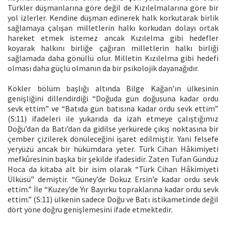
Türkler düşmanlarına göre değil de Kızılelmalarına göre bir
yol izlerler. Kendine düşman edinerek halk korkutarak birlik
sağlamaya çalışan milletlerin halkı korkudan dolayı ortak
hareket etmek istemez ancak Kızılelma gibi hedefler
koyarak halkını birliğe çağıran milletlerin halkı birliği
sağlamada daha gönüllü olur. Milletin Kızılelma gibi hedefi
olması daha güçlü olmanın da bir psikolojik dayanağıdır.
Kökler bölüm başlığı altında Bilge Kağan’ın ülkesinin
genişliğini dillendirdiği “Doğuda gün doğusuna kadar ordu
sevk ettim” ve “Batıda gün batısına kadar ordu sevk ettim”
(S:11) ifadeleri ile yukarıda da izah etmeye çalıştığımız
Doğu’dan da Batı’dan da gidilse yerkürede çıkış noktasına bir
çember çizilerek dönüleceğini işaret edilmiştir. Yani felsefe
yeryüzü ancak bir hükümdara yeter. Türk Cihan Hâkimiyeti
mefkûresinin başka bir şekilde ifadesidir. Zaten Tufan Gündüz
Hoca da kitaba alt bir isim olarak “Türk Cihan Hâkimiyeti
Ülküsü” demiştir. “Güney’de Dokuz Ersin’e kadar ordu sevk
ettim.” İle “Kuzey’de Yır Bayırku topraklarına kadar ordu sevk
ettim.” (S:11) ülkenin sadece Doğu ve Batı istikametinde değil
dört yöne doğru genişlemesini ifade etmektedir.