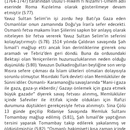
(1764-1747) tarafından Usulü’l-Hikem fi Nizami’l-Ümem adlı
eserinde Roma Kızılelma olarak gösterilmeye devam
etmiştir (S:77).
Yavuz Sultan Selim’in işi zordu hep Batı’ya Gaza eden
Osmanlılar onun zamanında Doğu’ya İran’a sefer edecekti.
Osmanlı fetva makamı İran Şiilerini sapkın bir anlayış olarak
niteleyen bir fetva vererek Yavuz Sultan Selim’in seferini
kolaylaştırmıştı (S:78). 1514 yılında Çaldıran savaşında Şah
İsmail’i mağlup etti ancak İran derinliklerine girerek onu
aramadı ve Tebriz’den geri döndü. Buna da ordusundaki
Bektaşi olan Yeniçerilerin huzursuzluklarının neden olduğu
düşünüldü (S:80). Yavuzun Dulkadiroğulları beyliğine son verip
Mısıra sefere çıkması da İslam ülkeleri olmaları dolayısıyla
sorunlu olmuştur. Mısırdaki Türk devleti olan Memlüklüler de
Sünni idiler. Osmanlı- Karamanoğlu savaşlarında “Mani-i gaza
ile gaza, gaza-yı ekberdir./ Gazayı önlemek için gaza etmek
büyük gazadır” diyerek savaş fetvası alınmış, Memlüklüler
içinde Safeviler ile ittifak içinde oldukları için Rafizi
durumuna düştükleri gerekçesiyle fetva alınmıştı. Sina Çölü
13 günde geçilip Ridaniye Savaşında Memluk Sultanı
Tomambay mağlup edilmiş (S:81), Şah İsmail’de yaptığının
tersini yaparak Tomambay takip edilerek yakalanmış ve
öldürülmüştür (S:82). “Osmanlı hakimiyeti kısa zaman içinde