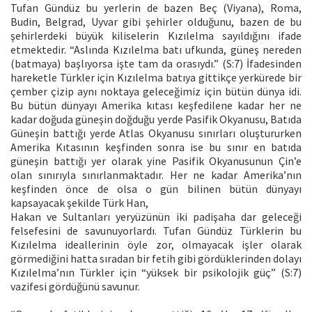
Tufan Gündüz bu yerlerin de bazen Beç (Viyana), Roma,
Budin, Belgrad, Uyvar gibi şehirler olduğunu, bazen de bu
şehirlerdeki büyük kiliselerin Kızılelma sayıldığını ifade
etmektedir. “Aslında Kızılelma batı ufkunda, güneş nereden
(batmaya) başlıyorsa işte tam da orasıydı.” (S:7) İfadesinden
hareketle Türkler için Kızılelma batıya gittikçe yerkürede bir
çember çizip aynı noktaya geleceğimiz için bütün dünya idi.
Bu bütün dünyayı Amerika kıtası keşfedilene kadar her ne
kadar doğuda güneşin doğduğu yerde Pasifik Okyanusu, Batıda
Güneşin battığı yerde Atlas Okyanusu sınırları oluştururken
Amerika Kıtasının keşfinden sonra ise bu sınır en batıda
güneşin battığı yer olarak yine Pasifik Okyanusunun Çin’e
olan sınırıyla sınırlanmaktadır. Her ne kadar Amerika’nın
keşfinden önce de olsa o gün bilinen bütün dünyayı
kapsayacak şekilde Türk Han,
Hakan ve Sultanları yeryüzünün iki padişaha dar geleceği
felsefesini de savunuyorlardı. Tufan Gündüz Türklerin bu
Kızılelma ideallerinin öyle zor, olmayacak işler olarak
görmediğini hatta sıradan bir fetih gibi gördüklerinden dolayı
Kızılelma’nın Türkler için “yüksek bir psikolojik güç” (S:7)
vazifesi gördüğünü savunur.