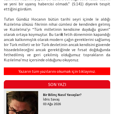
ve yeni bir uyanış habercisi olmadı.” (S:141) diyerek tespit
ettiğini gördüm.
Tufan Gündüz Hocanın bütün tarihi seyri içinde le aldığı
Kızılelma ülküsü fikrinin nihai cümlesi de kendinden gelmiş
ve Kızılelma’yı “Türk milletinin kendisine duyduğu güven”
olarak ortaya koymuştur. Bu tarifte fetih döneminin kapandığı
ancak kalkınmışlık olarak modern çağın gereklerini sağlamış
bir Türk milleti ve bir Türk devletinin ancak kendisini güvende
hissedebileceğini ancak gerektiğinde ve fırsat doğduğunda
fethedilmiş ve geri çekilmiş olduğumuz toprakların da
Kızılelma’mız içersinde olduğunu okuyoruz.
Yazarın tüm yazılarını okumak için tıklayınız.
SON YAZI
Bir Bilinç Nasıl Yavaşlar?
İdris Savaş
03 Ağu 2026