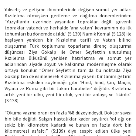
Yükseliş ve gelişme dönemlerinde değişen somut yer adları
Kızılelma olmuşken gerileme ve dağılma dönemlerinden
“Yüzyıllardır üzerinde yaşanılan topraklar değil, güvenli
topraklar vatandı ve herhalde ‘ana vatan’ kavramının da ilk
tohumları bu dönemde atıldı.” (S:130) Namık Kemal (S:128) ile
başlayan yeniden bir Kızılelma tarifi ve Vatan bilinci
oluşturma Türk toplumunu toparlama direnç oluşturma
düşüncesi Ziya Gökalp ile Ömer Seyfettin unutulmuş
Kızılelma ülküsünü yeniden hatırlatma ve somut yer
adlarından ziyade soyut ve kalkınma modernleşme olarak
ortaya konulur. “Ömer Seyfettin tam da bu noktada Ziya
Gökalp’ten de esinlenerek Kızılelma’ya yeni bir tanım getirir.
Kızılelma eskiden söylendiği gibi ‘Hind, Sind, Çin, Maçin,
Viyana ve Roma gibi bir takım harabeler’ değildir. Kızılelma
artık yeni bir ülkü, yeni bir ufuk, yeni bir anlayış ve fikirdir.”
(S:138)
“Okuma yazma oranı en fazla %8 düzeyindeydi. Doktor sayısı
bin bile değildi. Salgın hastalıklar kader sayılırdı. Yol ağı on
sekiz bin kilometre kadardı ve bunun en fazla dört bin
kilometresi asfaltı.” (S:139) diye tespit edilen ülke yeni