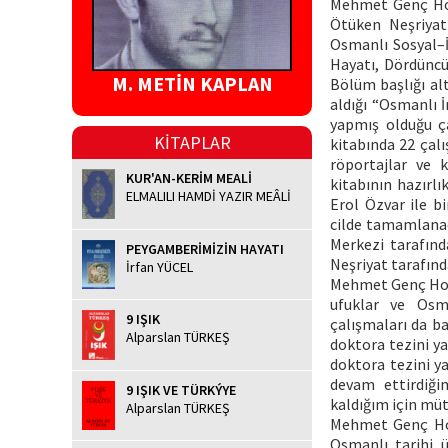
Mehmet Genç Hoca
Ötüken Neşriyat 
Osmanlı Sosyal–İ
Hayatı, Dördüncü
M. METİN KAPLAN
Bölüm başlığı al
aldığı “Osmanlı 
yapmış olduğu ça
KİTAPLAR
kitabında 22 çal
röportajlar ve 
KUR'AN-KERİM MEALİ
kitabının hazırl
ELMALILI HAMDİ YAZIR MEÂLİ
Erol Özvar ile b
cilde tamamlanaca
Merkezi tarafınd
PEYGAMBERİMİZİN HAYATI
Neşriyat tarafınd
İrfan YÜCEL
Mehmet Genç Hoca 
ufuklar ve Osma
9 IŞIK
çalışmaları da ba
Alparslan TÜRKEŞ
doktora tezini y
doktora tezini y
devam ettirdiğ
9 IŞIK VE TÜRKÝYE
kaldığım için müt
Alparslan TÜRKEŞ
Mehmet Genç Hoca
Osmanlı tarihi ü