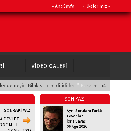
«
Ana Sayfa
» «
İlkelerimiz
»
Rİ
VİDEO GALERİ
üler demeyin. Bilakis Onlar diridirler..." Bakara-154
SON YAZI
SONRAKİ YAZI
Aynı Sorulara Farklı
Cevaplar
A DEVLET
İdris Savaş
ONOMİ -I-
06 Ağu 2026
17 May 2023