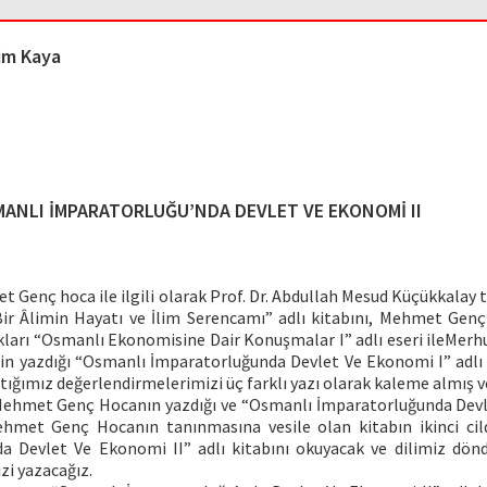
im Kaya
ANLI İMPARATORLUĞU’NDA DEVLET VE EKONOMİ II
Genç hoca ile ilgili olarak Prof. Dr. Abdullah Mesud Küçükkalay 
 Âlimin Hayatı ve İlim Serencamı” adlı kitabını, Mehmet Genç’
dıkları “Osmanlı Ekonomisine Dair Konuşmalar I” adlı eseri ileM
in yazdığı “Osmanlı İmparatorluğunda Devlet Ve Ekonomi I” adlı
tığımız değerlendirmelerimizi üç farklı yazı olarak kaleme almış v
Mehmet Genç Hocanın yazdığı ve “Osmanlı İmparatorluğunda Dev
ehmet Genç Hocanın tanınmasına vesile olan kitabın ikinci ci
a Devlet Ve Ekonomi II” adlı kitabını okuyacak ve dilimiz dö
zi yazacağız.