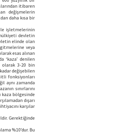
 600 yüzyıllık bir
şlarından itibaren
nan değişmelerin
ldan daha kısa bir
le işletmelerinin
ülkiyeti devletin
letin elinde olan
k gitmelerine veya
olarak esas alınan
a ‘kaza’ denilen
 olarak 3-20 bin
 kadar değişebilen
tli fonksiyonları
değil aynı zamanda
zanın sınırlarını
Bu kaza bölgesinde
arşılamadan dışarı
ihtiyacını karşılar
dir. Gerektiğinde
alama %10’dur. Bu