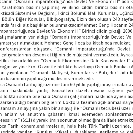
nın “Osmanlı İmparatorluğu’nda Devlet Ve Ekonomi II” adlı ki
tarafından basımı yapılmış ve ikinci cildin birinci basımı ol
ktisadi Sistemi ve Değişimi, İkinci Bölümü Mali Kurumlar, Üçün
 Bölün Diğer Konular, Bibliyografya, Dizin den oluşan 243 sayfad
tında farklı alt başlıklar bulunmaktadır.Mehmet Genç Hocanın 24
İmparatorluğunda Devlet Ve Ekonomi I” Birinci cildin çıktığı 2000
lışmalarının yer aldığı “Osmanlı İmparatorluğu’nda Devlet Ve
ışması yer almaktadır. Mehmet Genç Hoca bu kitabında mülakat,
konferanslardan oluşacak “Osmanlı İmparatorluğu’nda Devlet
ık çalışmalarının devam ettiğinin de müjdesini vermektedir. Ayrı
irlikte hazırladıkları “Osmanlı Ekonomisine Dair Konuşmalar I” a
ğını ve yine Erol Özvar ile birlikte hazırlayıp Osmanlı Bankası 
an yayınlanan “Osmanlı Maliyesi, Kurumlar ve Bütçeler” adlı 
an basımının yapılacağı müjdesini vermektedir.
Osmanlı tarihçiliği üzerine tam 60 yıldır yaptığı araştırmalarla
nlı hakkındaki yanlış kanaatleri düzeltmesine rağmen yuk
sıldıktan sonra bile hala Osmanlı çalışmaları hakkında aynen asi
azarken aldığı benim bilgilerim Doktora tezimin açıklanmasına ye
azamam anlayışına yakın bir anlayış ile “Osmanlı tecrübesi üzerin
im anlam ve anlatma çabasını ikmal edemeden sonlandırmak
eessirim.” (S:11) diyerek ilmin sonunun olmadığını da ifade etmekt
 Tarihi dönemlendirmelerini, hele hele Türk Tarihi üzerinde, 
zerinde yapılan “Kuruluş, yükseliş, duraklama, gerileme ve da