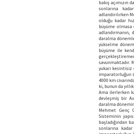
bakış açımızın da
sonlarına kad
adlandırılırken 
olduğu kadar hız
büyüme olmasa d
adlandırmanın, 
daralma dönemler
yükselme dönemi
büyüme ile kend
gerçekleştireme
savunmaktadır. M
yukarı kesintisiz
imparatorluğun so
4000 km civarında
ki, bunun da yıllı
Ama ilerlerken k
devleşmiş bir Av
daralma döneminin
Mehmet Genç Osm
Sisteminin yapıs
başladığından ba
sonlarına kada