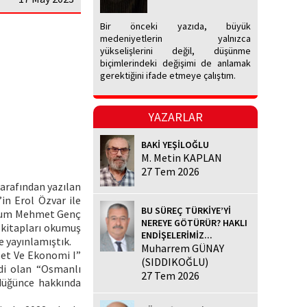
Bir önceki yazıda, büyük
medeniyetlerin yalnızca
yükselişlerini değil, düşünme
biçimlerindeki değişimi de anlamak
gerektiğini ifade etmeye çalıştım.
YAZARLAR
BAKİ YEŞİLOĞLU
M. Metin KAPLAN
27 Tem 2026
tarafından yazılan
in Erol Özvar ile
BU SÜREÇ TÜRKİYE’Yİ
erhum Mehmet Genç
NEREYE GÖTÜRÜR? HAKLI
 kitapları okumuş
ENDİŞELERİMİZ...
e yayınlamıştık.
Muharrem GÜNAY
let Ve Ekonomi I”
(SIDDIKOĞLU)
ldi olan “Osmanlı
27 Tem 2026
ndüğünce hakkında