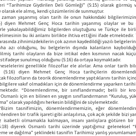
i “Tarihimize Giydirilen Deli Gömleği” (S:15) olarak görmüş 
 olarak ele almış, kendi çözümlerini de sunmuştur.
 zaman yaşanmış olan tarih ile onun hakkındaki bilgilerimizin
5) diyen Mehmet Genç Hoca tarihin yaşanmış olaylar ve bu 
rle yakalayabildiğimiz bilgilerden oluştuğunu ve Türkçe ile bir
kelimesinin bu iki anlamı birlikte ihtiva ettiğini ifade etmektedir. 
 arasında zihnimizdekilerin çok azının kaydedildiği yazılı belgeleri
aha azı olduğunu, bu belgelerin dışında kalanların kaybolduğ
ilmiş tarihi olayların da bize intikal eden kısmının nacak kü
 istifadeye sunulmuş olduğunu (S:16) da ortaya koymaktadır.
eselelerini genellikle filozoflar ele alırlar. Ama onlar tarih bi
.” (S:16) diyen Mehmet Genç Hoca tarihçilerin dönemlen
cak filozofların da teorik dönemlendirme yaptıklarını tarihin için
ilgilere vakıf olmadıkları için de dönemlendirme yaparken tarihi 
ektedir. “Dönemlendirme, bir sınıflandırmadır; belli bir kro
) Osmanlı için en bilinen en yaygın sınıflandırmanın “Kuruluş, yü
ma” olarak yapıldığını herkesin bildiğini de söylemektedir.
izim tasnifimizin, dönemlendirmemizin, eğer dönemlendi
lendiren bir trafik işareti gibi anlaşılırsa, çok açık şekilde bizi y
z isabetli olmamakla kalmayan, insanı yanlışlara götüren bir 
 (S:18) diyerek Osmanlı tarihi üzerinde yaptığımız geleneksel “K
eme ve dağılma” şeklindeki tasnifin Tarihimiz yanlış yorumlama