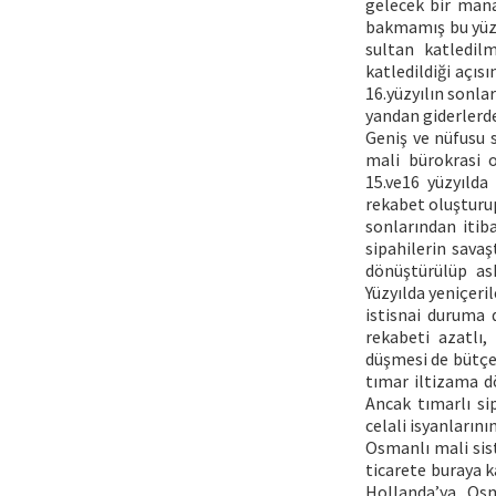
gelecek bir mana
bakmamış bu yüzyı
sultan katledil
katledildiği açıs
16.yüzyılın sonlar
yandan giderlerde
Geniş ve nüfusu 
mali bürokrasi 
15.ve16 yüzyılda
rekabet oluşturup 
sonlarından itib
sipahilerin savaş
dönüştürülüp ask
Yüzyılda yeniçeri
istisnai duruma 
rekabeti azatlı,
düşmesi de bütçe 
tımar iltizama dö
Ancak tımarlı sip
celali isyanların
Osmanlı mali sis
ticarete buraya k
Hollanda’ya Osm