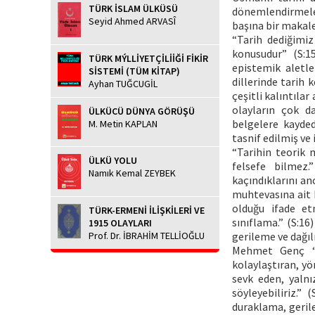
TÜRK İSLAM ÜLKÜSÜ
dönemlendirmeler
Seyid Ahmed ARVASÎ
başına bir makale
“Tarih dediğimiz
konusudur” (S:1
TÜRK MÝLLİYETÇİLİİĞİ FİKİR
epistemik aletle
SİSTEMİ (TÜM KİTAP)
dillerinde tarih 
Ayhan TUĞCUGİL
çeşitli kalıntılar
olayların çok d
ÜLKÜCÜ DÜNYA GÖRÜŞÜ
belgelere kayded
M. Metin KAPLAN
tasnif edilmiş ve
“Tarihin teorik m
ÜLKÜ YOLU
felsefe bilmez
Namık Kemal ZEYBEK
kaçındıklarını an
muhtevasına ait b
olduğu ifade etm
TÜRK-ERMENİ İLİŞKİLERİ VE
sınıflama.” (S:16
1915 OLAYLARI
Prof. Dr. İBRAHİM TELLİOĞLU
gerileme ve dağıl
Mehmet Genç “B
kolaylaştıran, yön
sevk eden, yalnı
söyleyebiliriz.”
duraklama, geril