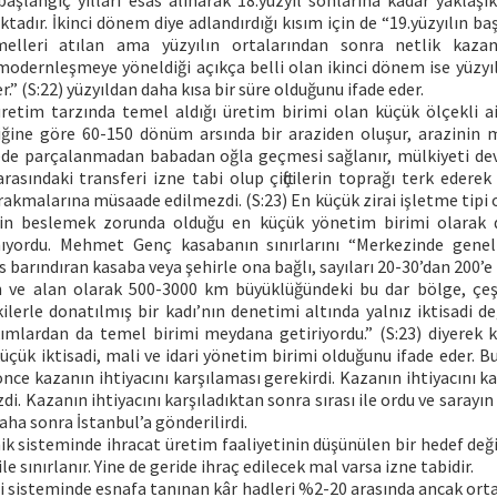
şlangıç yılları esas alınarak 18.yüzyıl sonlarına kadar yaklaşık
dır. İkinci dönem diye adlandırdığı kısım için de “19.yüzyılın ba
elleri atılan ama yüzyılın ortalarından sonra netlik kaza
modernleşmeye yöneldiği açıkça belli olan ikinci dönem ise yüzyı
r.” (S:22) yüzyıldan daha kısa bir süre olduğunu ifade eder.
retim tarzında temel aldığı üretim birimi olan küçük ölçekli ai
liğine göre 60-150 dönüm arsında bir araziden oluşur, arazinin m
yede parçalanmadan babadan oğla geçmesi sağlanır, mülkiyeti dev
arasındaki transferi izne tabi olup çiftçilerin toprağı terk edere
akmalarına müsaade edilmezdi. (S:23) En küçük zirai işletme tipi 
inin beslemek zorunda olduğu en küçük yönetim birimi olarak d
nıyordu. Mehmet Genç kasabanın sınırlarını “Merkezinde genel
us barındıran kasaba veya şehirle ona bağlı, sayıları 20-30’dan 200’e
 ve alan olarak 500-3000 km büyüklüğündeki bu dar bölge, çeşi
ilerle donatılmış bir kadı’nın denetimi altında yalnız iktisadi 
kımlardan da temel birimi meydana getiriyordu.” (S:23) diyerek ka
üçük iktisadi, mali ve idari yönetim birimi olduğunu ifade eder. 
önce kazanın ihtiyacını karşılaması gerekirdi. Kazanın ihtiyacını k
. Kazanın ihtiyacını karşıladıktan sonra sırası ile ordu ve sarayın 
aha sonra İstanbul’a gönderilirdi.
 sisteminde ihracat üretim faaliyetinin düşünülen bir hedef değil
le sınırlanır. Yine de geride ihraç edilecek mal varsa izne tabidir.
sisteminde esnafa tanınan kâr hadleri %2-20 arasında ancak ort