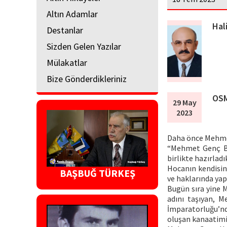
Altın Adamlar
Hal
Destanlar
Sizden Gelen Yazılar
Mülakatlar
Bize Gönderdikleriniz
OSM
29 May
2023
Daha önce Mehmet 
“Mehmet Genç Bir
birlikte hazırla
Hocanın kendisin
BAŞBUĞ TÜRKEŞ
ve haklarında yap
Bugün sıra yine 
adını taşıyan, M
İmparatorluğu’nd
oluşan kanaatimi