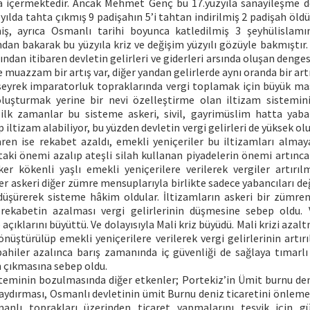
 içermektedir. Ancak Mehmet Genç bu 17.yüzyıla sanayileşme d
lda tahta çıkmış 9 padişahın 5’i tahtan indirilmiş 2 padişah öldü
miş, ayrıca Osmanlı tarihi boyunca katledilmiş 3 şeyhülislamı
ından bakarak bu yüzyıla kriz ve değişim yüzyılı gözüyle bakmıştır
ından itibaren devletin gelirleri ve giderleri arsında oluşan denges
 muazzam bir artış var, diğer yandan gelirlerde aynı oranda bir artı
seyrek imparatorluk topraklarında vergi toplamak için büyük masr
oluşturmak yerine bir nevi özelleştirme olan iltizam sistemin
 ilk zamanlar bu sisteme askeri, sivil, gayrimüslim hatta yaba
iltizam alabiliyor, bu yüzden devletin vergi gelirleri de yüksek olu
aren ise rekabet azaldı, emekli yeniçeriler bu iltizamları almaya
taki önemi azalıp ateşli silah kullanan piyadelerin önemi artınc
er kökenli yaşlı emekli yeniçerilere verilerek vergiler artırılma
ler askeri diğer zümre mensuplarıyla birlikte sadece yabancıları deği
düşürerek sisteme hâkim oldular. İltizamların askeri bir zümre
 rekabetin azalması vergi gelirlerinin düşmesine sebep oldu. V
açıklarını büyüttü. Ve dolayısıyla Mali kriz büyüdü. Mali krizi azal
nüştürülüp emekli yeniçerilere verilerek vergi gelirlerinin artırıl
ahiler azalınca barış zamanında iç güvenliği de sağlaya tımarlı 
ın çıkmasına sebep oldu.
teminin bozulmasında diğer etkenler; Portekiz’in Ümit burnu den
aydırması, Osmanlı devletinin ümit Burnu deniz ticaretini önlemek
anlı toprakları üzerinden ticaret yapmalarını teşvik için gü