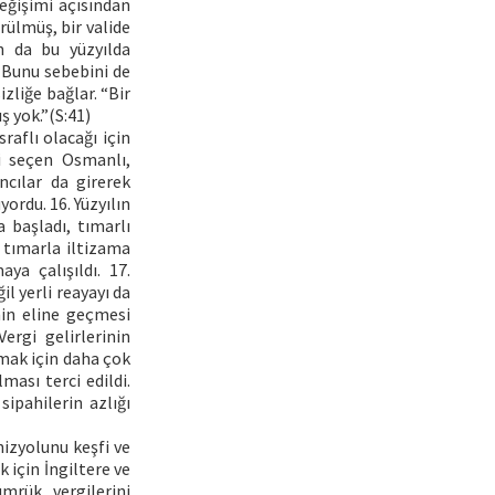
eğişimi açısından
rülmüş, bir valide
n da bu yüzyılda
. Bunu sebebini de
izliğe bağlar. “Bir
ş yok.”(S:41)
aflı olacağı için
i seçen Osmanlı,
ncılar da girerek
yordu. 16. Yüzyılın
 başladı, tımarlı
a tımarla iltizama
ya çalışıldı. 17.
l yerli reayayı da
nin eline geçmesi
ergi gelirlerinin
tmak için daha çok
ması terci edildi.
sipahilerin azlığı
izyolunu keşfi ve
 için İngiltere ve
mrük vergilerini