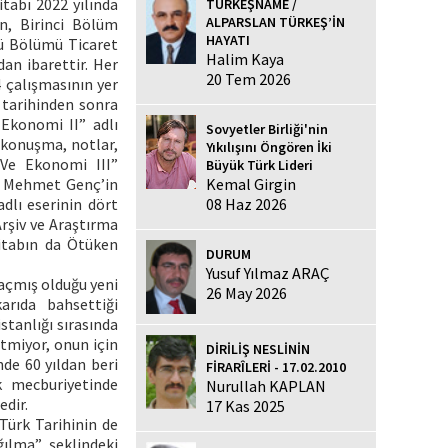
tabı 2022 yılında
TÜRKEŞNAME /
ALPARSLAN TÜRKEŞ’İN
an, Birinci Bölüm
HAYATI
cü Bölümü Ticaret
Halim Kaya
an ibarettir. Her
20 Tem 2026
 çalışmasının yer
 tarihinden sonra
 Ekonomi II” adlı
Sovyetler Birliği'nin
 konuşma, notlar,
Yıkılışını Öngören İki
 Ve Ekonomi III”
Büyük Türk Lideri
Kemal Girgin
ca Mehmet Genç’in
08 Haz 2026
dlı eserinin dört
Arşiv ve Araştırma
kitabın da Ötüken
DURUM
Yusuf Yılmaz ARAÇ
 açmış olduğu yeni
26 May 2026
arıda bahsettiği
stanlığı sırasında
tmiyor, onun için
DİRİLİŞ NESLİNİN
de 60 yıldan beri
FİRARÎLERİ - 17.02.2010
 mecburiyetinde
Nurullah KAPLAN
edir.
17 Kas 2025
Türk Tarihinin de
ğılma” şeklindeki