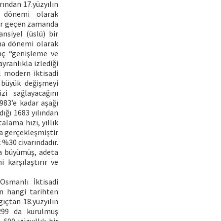
rından 17.yüzyılın
 dönemi olarak
dar geçen zamanda
nsiyel (üslü) bir
ma dönemi olarak
nç “genişleme ve
ranlıkla izlediği
 modern iktisadi
 büyük değişmeyi
zi sağlayacağını
983’e kadar aşağı
dığı 1683 yılından
alama hızı, yıllık
da gerçekleşmiştir
k %30 civarındadır.
ha büyümüş, adeta
 karşılaştırır ve
Osmanlı İktisadi
ın hangi tarihten
ıçtan 18.yüzyılın
299 da kurulmuş