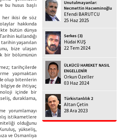
Unutulmayanlar:
ve bu husus başlı
Necmettin Hacıeminoğlu
Efendi BARUTCU
 her ikisi de söz
25 Haz 2025
olaylar hakkında
likte bütün dünya
Serkes (3)
Tarihin kullandığı
Hüdai KUŞ
n tarihin yaşanılan
22 Tem 2024
unu, bize ulaşan
çük bir bölümünün
ÜLKÜCÜ HAREKET NASIL
lmez; tarihçilerde
ENGELLENİR
dirme yapmaktan
Orkun Özeller
de olup bitenlerin
03 Haz 2024
bilgiye de ihtiyaç
noloji içinde bir
kseliş, duraklama,
Türkistanlılık 2
Altan Çetin
rme yorumlamayı
28 Ara 2023
anlış istikametlere
niteliği olduğunu
uruluş, yükseliş,
mıza ve Osmanlıya