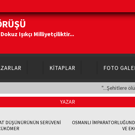
ÖRÜŞÜ
kuz Işıkçı Milliyetçiliktir...
AZARLAR
KİTAPLAR
FOTO GALE
"...Şehitlere öl
YAZAR
İSAT DÜŞÜNÜRÜNÜN SERÜVENİ
OSMANLI İMPARATORLUĞUND
ÜÇÜKÖMER
VE EK