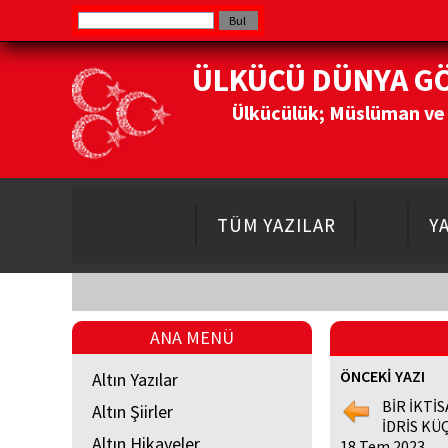
ÜLKÜCÜ DÜNYA G
Ülkücülük; Müslüman ve Do
TÜM YAZILAR
Y
ANA MENÜ
ÖNCEKİ YAZI
Altın Yazılar
BİR İKT
Altın Şiirler
İDRİS K
Altın Hikayeler
18 Tem 2023