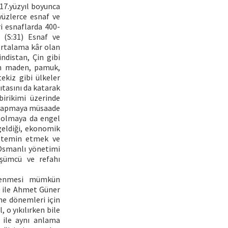
 17.yüzyıl boyunca
yüzlerce esnaf ve
i esnaflarda 400-
 (S:31) Esnaf ve
ortalama kâr olan
ndistan, Çin gibi
an maden, pamuk,
ekiz gibi ülkeler
tasını da katarak
birikimi üzerinde
r yapmaya müsaade
p olmaya da engel
geldiği, ekonomik
ni temin etmek ve
Osmanlı yönetimi
üşümcü ve refahı
elenmesi mümkün
ti ile Ahmet Güner
me dönemleri için
 o yıkılırken bile
i ile aynı anlama