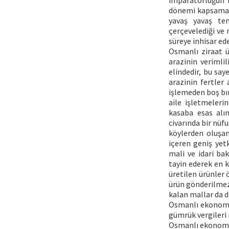
imparatorluğun ba
dönemi kapsamakta
yavaş yavaş tem
çerçevelediği ve 
süreye inhisar ede
Osmanlı ziraat ü
arazinin verimli
elindedir, bu sa
arazinin fertler 
işlemeden boş bır
aile işletmeler
kasaba esas alı
civarında bir nüf
köylerden oluşan
içeren geniş yetk
mali ve idari ba
tayin ederek en k
üretilen ürünler 
ürün gönderilmezdi
kalan mallar da d
Osmanlı ekonomik
gümrük vergileri i
Osmanlı ekonomi 