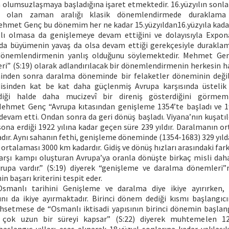
 olumsuzlaşmaya başladığına işaret etmektedir. 16.yüzyılın sonla
ar olan zaman aralığı klasik dönemlendirmede duraklama
Mehmet Genç bu dönemim her ne kadar 15.yüzyıldan16.yüzyıla ka
lı olmasa da genişlemeye devam ettiğini ve dolayısıyla Expona
a büyümenin yavaş da olsa devam ettiği gerekçesiyle durakla
dönemlendirmenin yanlış olduğunu söylemektedir. Mehmet Ge
i” (S:19) olarak adlandırılacak bir dönemlendirmenin herkesin hay
nden sonra daralma döneminde bir felaketler döneminin değil
isinden kat be kat daha güçlenmiş Avrupa karşısında üstelik
diği halde daha mucizevî bir direniş gösterdiğini görmemi
ehmet Genç “Avrupa kıtasından genişleme 1354’te başladı ve 1
 devam etti. Ondan sonra da geri dönüş başladı. Viyana’nın kuşatıl
na erdiği 1922 yılına kadar geçen süre 239 yıldır. Daralmanın ort
dır. Aynı sahanın fethi, genişleme döneminde (1354-1683) 329 yıl
k ortalaması 3000 km kadardır. Gidiş ve dönüş hızları arasındaki far
arşı kampı oluşturan Avrupa’ya oranla dönüşte birkaç misli da
rupa vardır.” (S:19) diyerek “genişleme ve daralma dönemleri”ni
 başarı kriterini tespit eder.
anlı tarihini Genişleme ve daralma diye ikiye ayırırken, 
ını da ikiye ayırmaktadır. Birinci dönem dediği kısmı başlangıc
hsetmese de “Osmanlı iktisadi yapısının birinci dönemin başlang
r çok uzun bir süreyi kapsar” (S:22) diyerek muhtemelen 1