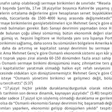
esnafın sahip olabileceği sermaye birikimleri de sınırlıdır. “Mesela
ıl başında Şam’da, 17.ve 18.yüzyıllar boyunca Kahire’de yaşamış 
kelerin ortalama değerlerine göre hesaplanan servet büyüklükler
ında, tüccarlarda da 1500-4000 kuruş arasında değişmektedir.”
ermaye birikimlerini genişletebilmeleri için Mehmet Genç’e göre 
redi bulmaları gerekir. Batı Sanayi devrimini yapmadan önce Hi
nde bulunan çoğu ülkeyi sömürmüş bütün ekonomik değeri ol
, gümüş vs. hepsini İngiltere ve Hollanda yanı sıra İspanya Port
birikimini sağlamış, daha sonra bu sömürülen bölgelere Amerika kı
 daha da artırmış ve kapitalist sanayi devrimini bu sermaye 
ir. Ama Mehmet Genç’e göre Osmanlı ekonomik sistemi aşırı kâ
ri toprak yapısı zirai alanda 60-150 dönümden fazla arazi sahi
a Osmanlı sermaye birikimi dönüşümünü inanç zihniyetine ters 
i kapitalistler yaratmak olmadığı halkın eşit refah seviyesi
cesinde oldukları için dönüştürememiştir. Mehmet Genç’e göre 
isteye “Osmanlı yönetimi birikimci ve gelişmeci değil, böl
u tercih etti.” (S:37)
 “17.yüzyıl hiçbir şekilde duraklama/durgunluk olarak nit
tarihinin son derece dinamik, kaynayan yüzyılıdır.” (S:40) tespi
kadar sadece 17.yüzyıl için söylemiş olmadığı duraklama ve gerile
 olsa da “Osmanlı ekonomisi Sanayi devrimini hiç başaramadı değil,
rımları yaparken, ekonomisi gelişip dönüşürken yıkıldı” tespit