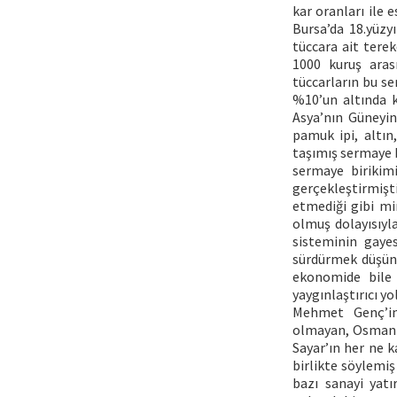
kar oranları ile 
Bursa’da 18.yüzy
tüccara ait tere
1000 kuruş aras
tüccarların bu s
%10’un altında k
Asya’nın Güneyi
pamuk ipi, altın
taşımış sermaye 
sermaye birikimi
gerçekleştirmişt
etmediği gibi mi
olmuş dolayısıyl
sisteminin gayes
sürdürmek düşün
ekonomide bile 
yaygınlaştırıcı yol
Mehmet Genç’in
olmayan, Osmanlı 
Sayar’ın her ne 
birlikte söylemiş
bazı sanayi yatı