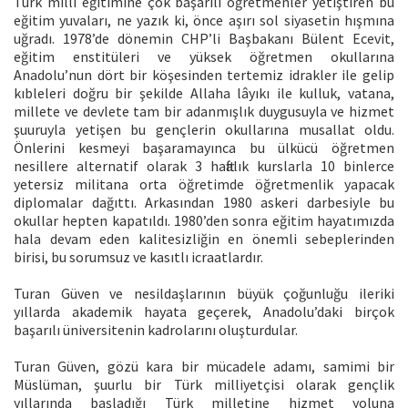
Türk milli eğitimine çok başarılı öğretmenler yetiştiren bu
eğitim yuvaları, ne yazık ki, önce aşırı sol siyasetin hışmına
uğradı. 1978’de dönemin CHP’li Başbakanı Bülent Ecevit,
eğitim enstitüleri ve yüksek öğretmen okullarına
Anadolu’nun dört bir köşesinden tertemiz idrakler ile gelip
kıbleleri doğru bir şekilde Allaha lâyıkı ile kulluk, vatana,
millete ve devlete tam bir adanmışlık duygusuyla ve hizmet
şuuruyla yetişen bu gençlerin okullarına musallat oldu.
Önlerini kesmeyi başaramayınca bu ülkücü öğretmen
nesillere alternatif olarak 3 haftalık kurslarla 10 binlerce
yetersiz militana orta öğretimde öğretmenlik yapacak
diplomalar dağıttı. Arkasından 1980 askeri darbesiyle bu
okullar hepten kapatıldı. 1980’den sonra eğitim hayatımızda
hala devam eden kalitesizliğin en önemli sebeplerinden
birisi, bu sorumsuz ve kasıtlı icraatlardır.
Turan Güven ve nesildaşlarının büyük çoğunluğu ileriki
yıllarda akademik hayata geçerek, Anadolu’daki birçok
başarılı üniversitenin kadrolarını oluşturdular.
Turan Güven, gözü kara bir mücadele adamı, samimi bir
Müslüman, şuurlu bir Türk milliyetçisi olarak gençlik
yıllarında başladığı Türk milletine hizmet yoluna