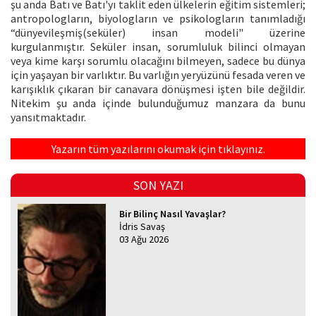
şu anda Batı ve Batı'yı taklit eden ülkelerin eğitim sistemleri;
antropologların, biyologların ve psikologların tanımladığı
“dünyevileşmiş(seküler) insan modeli" üzerine
kurgulanmıştır. Seküler insan, sorumluluk bilinci olmayan
veya kime karşı sorumlu olacağını bilmeyen, sadece bu dünya
için yaşayan bir varlıktır. Bu varlığın yeryüzünü fesada veren ve
karışıklık çıkaran bir canavara dönüşmesi işten bile değildir.
Nitekim şu anda içinde bulunduğumuz manzara da bunu
yansıtmaktadır.
Yazarın tüm yazılarını okumak için tıklayınız.
SON YAZI
Bir Bilinç Nasıl Yavaşlar?
İdris Savaş
03 Ağu 2026