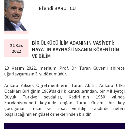
Efendi BARUTCU
BİR ÜLKÜCÜ İLİM ADAMININ VASİYETİ:
22 Kas
HAYATIN KAYNAĞI İNSANIN KÖKENİ DİN
2022
VE BİLİM
23 Kasım 2022, merhum Prof. Dr. Turan Güven’i ahirete
uğurlayışımızın 3. yıldönümüdür.
Ankara Yüksek Öğretmenlilerin Turan Abi’si, Ankara Ülkü
Ocakları Birliğinin 1969’daki ilk kurucularından, bir Milliyetçi
Büyük Türkiye sevdalısı, Kadirli’nin 1950 yılında
Sarıdanişmendli köyünde doğan Turan Güven, bir köy
çocuğunun imkan ve fırsat verildiği takdirde neleri
başaracağının en güzel örneklerinden biridir.