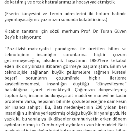
de katılmış ve ortak hatıralarımızla hocayı yad etmiştik.
(Eserin künyesini ve temin adreslerini iki bölüm halinde
yayımlayacağımız yazımızın sonunda bulabilirsiniz.)
Kitabın tanıtımı için sözü merhum Prof. Dr. Turan Güven
Bey’e bırakıyorum:
“Pozitivist-materyalist paradigma ile üretilen bilim ve
teknolojinin insanlığın sorunlarına hiçbir çözüm
getiremeyeceğini, akademik hayatımın 1980'lere tekabül
eden ilk on yılından itibaren görmeye başlamıştım. Bilim ve
teknolojide sağlanan büyük gelişmelere rağmen küresel
beşerî sorunların çözümünde hiçbir ilerleme
kaydedilememesi, insanlığın düştüğü “dünyevileşme"
bataklığına işaret etmekteydi. Çağımızın dünyevileşmiş
toplumları, insanın bu dünyaya ait maddî ve manevî ne kadar
problemi varsa, hepsinin bilimle çözülebileceğine dair kesin
bir inanca sahipti. Bu, Batı medeniyetinin 200 yıldan beri
insanlığın zihnine yerleştirmiş olduğu büyük bir yanılgıydı. Ne
yazık ki, bu yanılgıya ilk düşenler cumhuriyetin erken dönem
aydınları olmuştu. Cumhuriyet aydınları uzun bir müddet Batı
medeniyetini ve değerlerini kutsamaya devam ederken, bilim