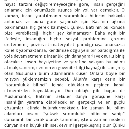
hayat tarzını değiştiremeyeceğine göre, insan gerçeğini
anlamak için önümüzde uzunca bir yol var demektir. O
zaman, insan yaratılmanın sorumluluk bilincini hakkıyla
anlamak ve buna göre yaşamak için Batı'nın ağzına
bakmamıza hiç gerek kalmıyor. Çünkü, Batı'nın bu konuda
bize verebileceği hiçbir şey kalmamıştır. Daha açık bir
ifadeyle, insanlığın hiçbir sosyal problemine çözüm
üretememiş pozitivist-materyalist paradigmaya onursuzca
kölelik yapmaktansa, kendimize özgü yeni bir paradigma ile
yola devam etmemiz insanlık için daha yararlı ve onurlu bir iş
olacaktır. İnsan haysiyetine ve şerefine yakışan bu adımı
atmak, sanırım, evrenin en güvenilir bilgi kaynağı ile tanışmış
olan Müslüman bilim adamlarına düşer. Onlara böyle bir
misyon yüklememizin sebebi, Allah'a karşı derin bir
"sorumluluk bilinci" içinde olduklarını peşinen kabul
etmemizden kaynaklanıyor. Dün olduğu gibi bugün de
Müslümanlık, Batı'nın seküler dünya görüşüne karşı
insanlığın yararına olabilecek en gerçekçi ve en güçlü
çözümleri elinde bulundurmaktadır. Ne zaman ki, bilim
adamları insanı "yüksek sorumluluk bilincine sahip"
donanımlı bir varlık olarak tanımlar; işte o zaman modern
dünyanın en büyük zihinsel devrimi gerçekleşmiş olur. Çünkü