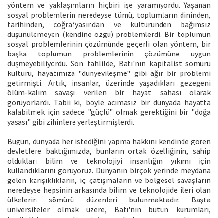
yöntem ve yaklaşımların hiçbiri işe yaramıyordu. Yaşanan
sosyal problemlerin neredeyse tümü, toplumların dininden,
tarihinden, coğrafyasından ve kültüründen bağımsız
düşünülemeyen (kendine özgü) problemlerdi. Bir toplumun
sosyal problemlerinin çözümünde geçerli olan yöntem, bir
başka toplumun problemlerinin çözümüne uygun
düşmeyebiliyordu. Son tahlilde, Batı'nın kapitalist sömürü
kültürü, hayatımıza "dünyevileşme" gibi ağır bir problemi
getirmişti. Artık, insanlar, üzerinde yaşadıkları gezegeni
ölüm-kalım savaşı verilen bir hayat sahası olarak
görüyorlardı. Tabii ki, böyle acımasız bir dünyada hayatta
kalabilmek için sadece "güçlü" olmak gerektiğini bir "doğa
yasası" gibi zihinlere yerleştirmişlerdi.
Bugün, dünyada her istediğini yapma hakkını kendinde gören
devletlere baktığımızda, bunların ortak özelliğinin, sahip
oldukları bilim ve teknolojiyi insanlığın yıkımı için
kullandıklarını görüyoruz. Dünyanın birçok yerinde meydana
gelen karışıklıkların, iç çatışmaların ve bölgesel savaşların
neredeyse hepsinin arkasında bilim ve teknolojide ileri olan
ülkelerin sömürü düzenleri bulunmaktadır. Başta
üniversiteler olmak üzere, Batı'nın bütün kurumları,