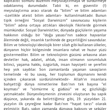
kapitalist sömürü düzenini meşrulaştırmaya ve sürdürmeye
odaklanmış durumdadır. Tabii ki, en güvenilir (!)
meşrulaştırma aracı olarak da "bilim" ve bilim adamları
-özellikle ateist bilim adamları- kullanılmaktadır. Bunun
tipik örneğini "Sosyal Darwinizm” savunucusu kişilerin
"bilim” adına ortaya attıkları ideolojik fikirlerde görmek
mümkündür. Sosyal Darwinistler, dünyada güçlülerin yaşama
hakkının olduğu bir "doğa yasası"nın sadece hayvanlar
âleminde değil, insanlık tarihinde de geçerliliğini savundular.
Bilim ve teknolojiyi ideolojik birer silah gibi kullanan ülkeler,
dünyanın hiçbir bölgesinde insanlara rahat ve huzur yüzü
göstermediler. Bilim ve teknolojinin gücünü arkasına alan
devletler hak, adalet, ahlak, insan olmanın sorumluluk
bilinci, yaşama hakkı, özgürlük, insan haysiyeti ve şerefini
hep yok saydılar. Son zamanlarda yaşanan savaşların
temelinde -ki bu savaş, her toplumun düşmanını kendi
içinden çıkararak sürdürülmektedir- Allah'ın insanlara
bahşettiği dünya nimetlerine Batı'nın tek başına "el
koyması" ve "sömürme iç güdüsü" ve aç gözlülüğü
yatmaktadır. Dünyevileşmenin zirvesini oluşturan bu sapık
düşünce, yukarıda da belirttiğimiz gibi, 19. yüzyıldan 21.
yüzyılın ilk çeyreğine kadar Batı'nın “hayat tarzı" olarak
gelmiştir. Batı, yakın zamanda dünyaya bakışını ve seküler