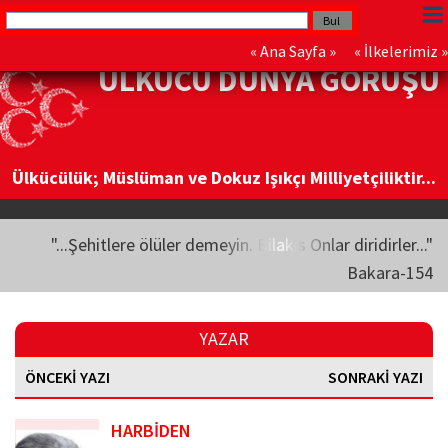
«
Ana Sayfa
» «
İlkelerimiz
»
ÜLKÜCÜ DÜNYA GÖRÜŞÜ
Ülkücülük; Müslüman ve Dokuz Işıkçı Milliyetçiliktir...
"...Şehitlere ölüler demeyin. Bilakis Onlar diridirler..."
Bakara-154
YAZAR
ÖNCEKİ YAZI
SONRAKİ YAZI
HARBİDEN