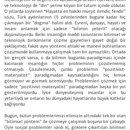
ve teknolojiyi de "din" yerine koyan bir tutum içinde oldular.
O yıllarda söylenen “Hayatta en hakiki mürşit ilimdir, fendir”
sözü, Türk aydınlarının (!) zihinlerinden bugüne kadar hiç
çıkmayan bir "dogma" halini aldı. Evreni, dünyayı, hayatı ve
insanı anlamak için sadece "bilimin yeterli” olacağı
düşünülüyordu. Belki insanlığın maddi sorunlarını bilimsel ve
teknolojik birikimlerle çözme gayretleri gayet doğal bir
yaklaşımdı; fakat aynı yöntemi ahlakî ve manevî buhranların
çözümünde kullanmaya çalışmak tam bir aymazlıktı. Ortada
bir gerçek varsa, o da bilimin bugünkü paradigması içinde
kalınarak insanlığın hiçbir probleminin çözülememiş
olmasıydı. Çözülemezdi, çünkü problemin "pozitivist-
materyalist" paradigmadan kaynaklandığını hiç kimse
görmüyor ve görmek istemiyordu. Problemleri çözmek için
sadece "pozitivist-materyalist" paradigmadan başka bir yol
gösterilmiyordu. İyice dünyevileşmiş insanlar için bu
yeterliydi ve onların bu dünyadaki hayatlarına büyük katkılar
sağlıyordu.
Bugün, bütün problemlerimizi elimizin altındaki tek bir olan
"bilimsel yöntem" ile çözmeye çalışmak boşuna bir çabaydı.
Öyle sosyal problemler vardı ki, göklere çıkartılan bilimsel