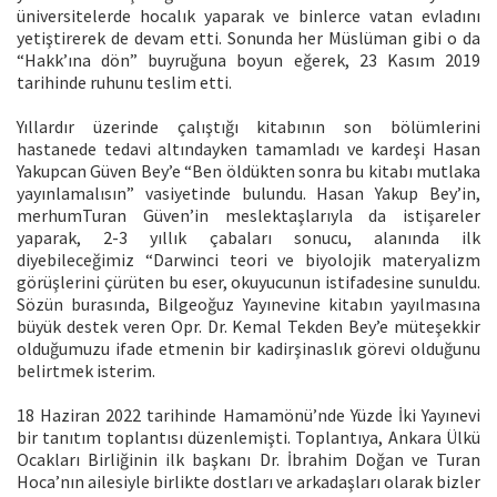
üniversitelerde hocalık yaparak ve binlerce vatan evladını
yetiştirerek de devam etti. Sonunda her Müslüman gibi o da
“Hakk’ına dön” buyruğuna boyun eğerek, 23 Kasım 2019
tarihinde ruhunu teslim etti.
Yıllardır üzerinde çalıştığı kitabının son bölümlerini
hastanede tedavi altındayken tamamladı ve kardeşi Hasan
Yakupcan Güven Bey’e “Ben öldükten sonra bu kitabı mutlaka
yayınlamalısın” vasiyetinde bulundu. Hasan Yakup Bey’in,
merhumTuran Güven’in meslektaşlarıyla da istişareler
yaparak, 2-3 yıllık çabaları sonucu, alanında ilk
diyebileceğimiz “Darwinci teori ve biyolojik materyalizm
görüşlerini çürüten bu eser, okuyucunun istifadesine sunuldu.
Sözün burasında, Bilgeoğuz Yayınevine kitabın yayılmasına
büyük destek veren Opr. Dr. Kemal Tekden Bey’e müteşekkir
olduğumuzu ifade etmenin bir kadirşinaslık görevi olduğunu
belirtmek isterim.
18 Haziran 2022 tarihinde Hamamönü’nde Yüzde İki Yayınevi
bir tanıtım toplantısı düzenlemişti. Toplantıya, Ankara Ülkü
Ocakları Birliğinin ilk başkanı Dr. İbrahim Doğan ve Turan
Hoca’nın ailesiyle birlikte dostları ve arkadaşları olarak bizler