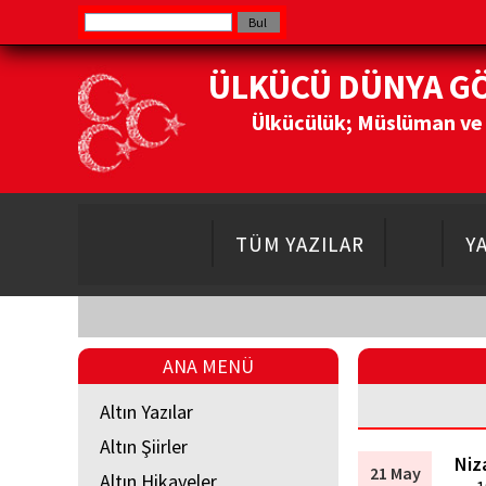
ÜLKÜCÜ DÜNYA G
Ülkücülük; Müslüman ve Do
TÜM YAZILAR
Y
ANA MENÜ
Altın Yazılar
Altın Şiirler
Niz
21 May
Altın Hikayeler