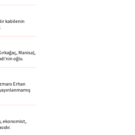
ir kabilenin
.
 Kırkağaç, Manisa),
di'nin oğlu.
 Uzmanı Erhan
e yayınlanmamış
ru, ekonomist,
sıdır.