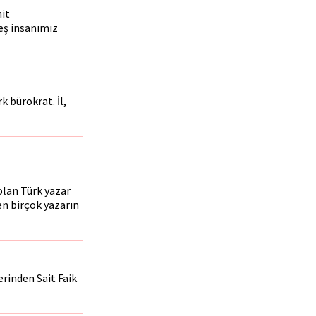
it
eş insanımız
k bürokrat. İl,
lan Türk yazar
en birçok yazarın
erinden Sait Faik