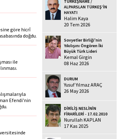
TÜRKEŞNAME /
ALPARSLAN TÜRKEŞ’İN
HAYATI
Halim Kaya
20 Tem 2026
sine göre hicrî
kasabasında doğdu.
Sovyetler Birliği'nin
Yıkılışını Öngören İki
Büyük Türk Lideri
Kemal Girgin
şması ile
08 Haz 2026
lınması.
DURUM
Yusuf Yılmaz ARAÇ
26 May 2026
lışmalarıyla
man Efendi'nin
ğdu.
DİRİLİŞ NESLİNİN
FİRARÎLERİ - 17.02.2010
Nurullah KAPLAN
17 Kas 2025
versitesinde