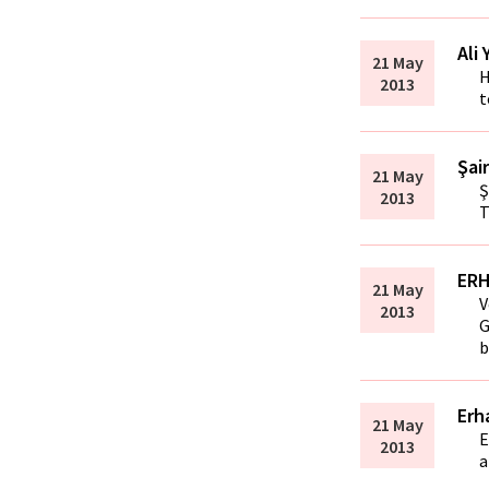
Ali
21 May
H
2013
t
Şai
21 May
Ş
2013
T
ERH
21 May
V
2013
G
b
Erh
21 May
E
2013
a