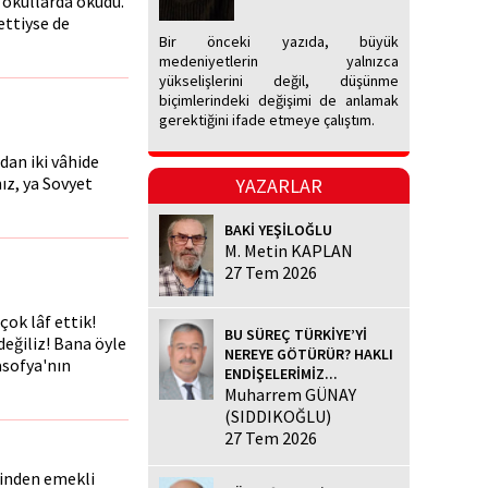
 okullarda okudu.
ettiyse de
Bir önceki yazıda, büyük
medeniyetlerin yalnızca
yükselişlerini değil, düşünme
biçimlerindeki değişimi de anlamak
gerektiğini ifade etmeye çalıştım.
dan iki vâhide
nız, ya Sovyet
YAZARLAR
BAKİ YEŞİLOĞLU
M. Metin KAPLAN
27 Tem 2026
çok lâf ettik!
BU SÜREÇ TÜRKİYE’Yİ
değiliz! Bana öyle
NEREYE GÖTÜRÜR? HAKLI
asofya'nın
ENDİŞELERİMİZ...
Muharrem GÜNAY
(SIDDIKOĞLU)
27 Tem 2026
ğinden emekli