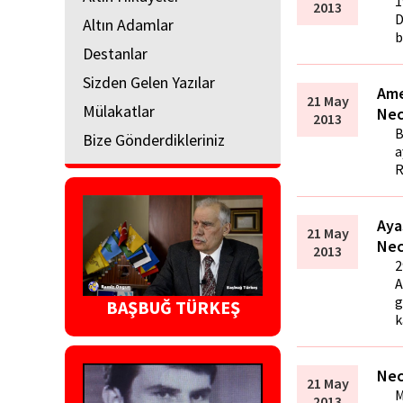
1
2013
D
Altın Adamlar
b
Destanlar
Sizden Gelen Yazılar
Ame
21 May
Mülakatlar
Nec
2013
B
Bize Gönderdikleriniz
a
R
Aya
21 May
Nec
2013
2
A
g
BAŞBUĞ TÜRKEŞ
k
Nec
21 May
M
2013