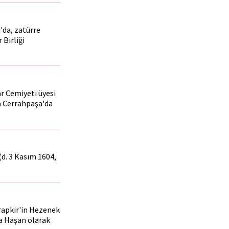
'da, zatürre
 Birliği
ar Cemiyeti üyesi
a Cerrahpaşa'da
(d. 3 Kasım 1604,
Arapkir'in Hezenek
a Haşan olarak