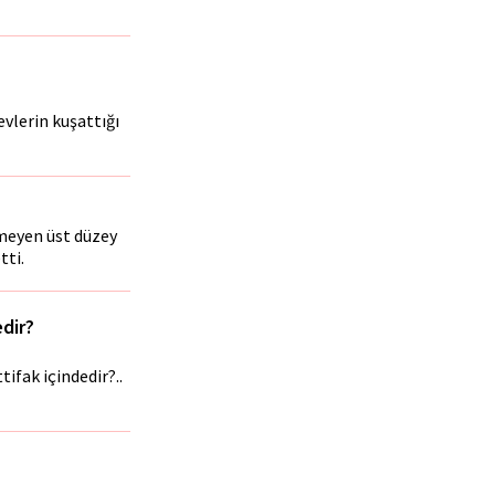
vlerin kuşattığı
emeyen üst düzey
tti.
dir?
ifak içindedir?..