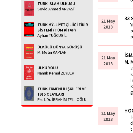
TÜRK İSLAM ÜLKÜSÜ
Seyid Ahmed ARVASÎ
33 
21 May
Y
TÜRK MÝLLİYETÇİLİİĞİ FİKİR
2013
SİSTEMİ (TÜM KİTAP)
p
Ayhan TUĞCUGİL
p
ÜLKÜCÜ DÜNYA GÖRÜŞÜ
M. Metin KAPLAN
İSM
21 May
M. 
2013
ÜLKÜ YOLU
2
Namık Kemal ZEYBEK
k
İ
k
TÜRK-ERMENİ İLİŞKİLERİ VE
g
1915 OLAYLARI
Prof. Dr. İBRAHİM TELLİOĞLU
HOC
21 May
H
2013
d
t