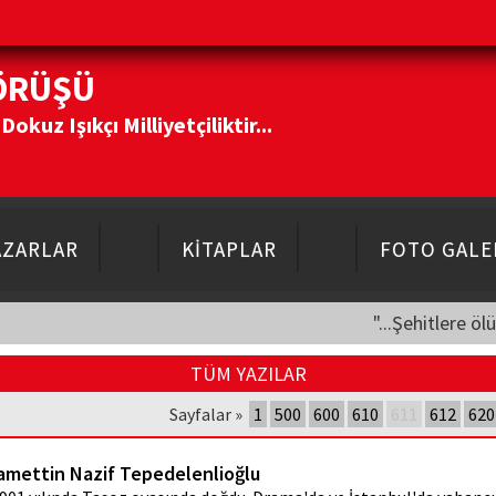
ÖRÜŞÜ
kuz Işıkçı Milliyetçiliktir...
AZARLAR
KİTAPLAR
FOTO GALE
"...Şehitlere öl
TÜM YAZILAR
Sayfalar »
1
500
600
610
611
612
620
amettin Nazif Tepedelenlioğlu