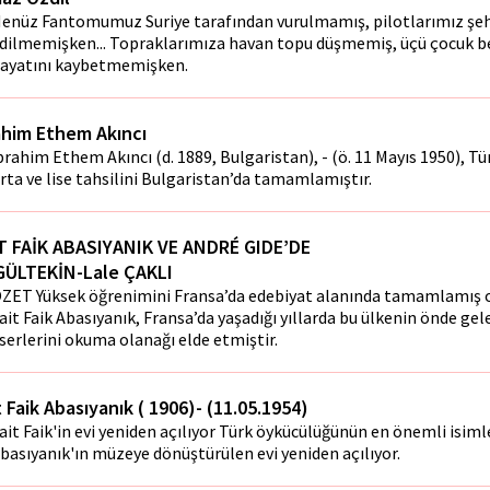
enüz Fantomumuz Suriye tarafından vurulmamış, pilotlarımız şeh
dilmemişken... Topraklarımıza havan topu düşmemiş, üçü çocuk b
ayatını kaybetmemişken.
ahim Ethem Akıncı
brahim Ethem Akıncı (d. 1889, Bulgaristan), - (ö. 11 Mayıs 1950), Tür
rta ve lise tahsilini Bulgaristan’da tamamlamıştır.
T FAİK ABASIYANIK VE ANDRÉ GIDE’DE
 GÜLTEKİN-Lale ÇAKLI
ZET Yüksek öğrenimini Fransa’da edebiyat alanında tamamlamış o
ait Faik Abasıyanık, Fransa’da yaşadığı yıllarda bu ülkenin önde gel
serlerini okuma olanağı elde etmiştir.
t Faik Abasıyanık ( 1906)- (11.05.1954)
ait Faik'in evi yeniden açılıyor Türk öykücülüğünün en önemli isiml
basıyanık'ın müzeye dönüştürülen evi yeniden açılıyor.