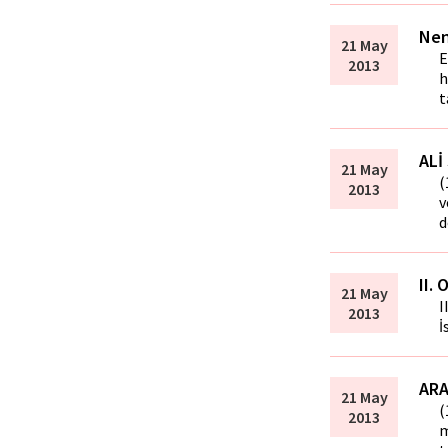
Nen
21 May
E
2013
h
t
ALİ
21 May
(
2013
v
d
II.
21 May
I
2013
İ
ARA
21 May
(
2013
m