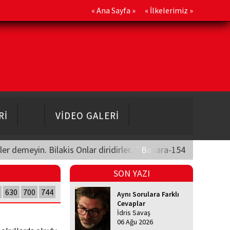
«
Ana Sayfa
» «
İlkelerimiz
»
Rİ
VİDEO GALERİ
üler demeyin. Bilakis Onlar diridirler..." Bakara-154
SON YAZI
630
700
744
Aynı Sorulara Farklı
Cevaplar
İdris Savaş
06 Ağu 2026