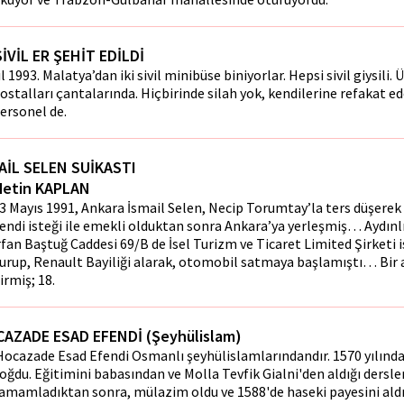
SİVİL ER ŞEHİT EDİLDİ
ıl 1993. Malatya’dan iki sivil minibüse biniyorlar. Hepsi sivil giysili.
ostalları çantalarında. Hiçbirinde silah yok, kendilerine refakat ed
ersonel de.
AİL SELEN SUİKASTI
Metin KAPLAN
3 Mayıs 1991, Ankara İsmail Selen, Necip Torumtay’la ters düşerek 
endi isteği ile emekli olduktan sonra Ankara’ya yerleşmiş… Aydın
rfan Baştuğ Caddesi 69/B de İsel Turizm ve Ticaret Limited Şirketi is
urup, Renault Bayiliği alarak, otomobil satmaya başlamıştı… Bir a
irmiş; 18.
AZADE ESAD EFENDİ (Şeyhülislam)
ocazade Esad Efendi Osmanlı şeyhülislamlarındandır. 1570 yılında
oğdu. Eğitimini babasından ve Molla Tevfik Gialni'den aldığı dersle
amamladıktan sonra, mülazim oldu ve 1588'de haseki payesini aldı