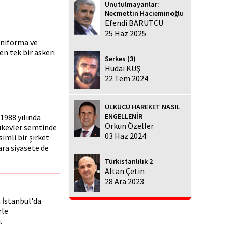
Unutulmayanlar:
Necmettin Hacıeminoğlu
Efendi BARUTCU
25 Haz 2025
 Üniforma ve
en tek bir askeri
Serkes (3)
Hüdai KUŞ
22 Tem 2024
ÜLKÜCÜ HAREKET NASIL
ENGELLENİR
1988 yılında
Orkun Özeller
lıkevler semtinde
03 Haz 2024
imli bir şirket
ra siyasete de
Türkistanlılık 2
Altan Çetin
28 Ara 2023
 İstanbul'da
rle
.