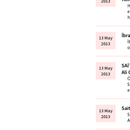
2013
H
e
h
İbr
13 May
İ
2013
o
SAİ
13 May
Ali
2013
Ö
S
e
Sai
13 May
S
2013
A