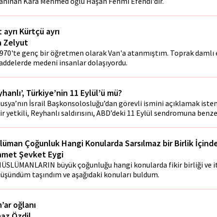
anınan Kara Mehmed oğlu Haşan Fehmi Efendi'dir.
 ayrı Kürtçü ayrı
a Zelyut
970'te genç bir öğretmen olarak Van'a atanmıştım. Toprak damlı e
addelerde medeni insanlar dolaşıyordu.
yhanlı’, Türkiye’nin 11 Eylül’ü mü?
usya’nın İsrail Başkonsolosluğu’dan görevli ismini açıklamak ist
ir yetkili, Reyhanlı saldırısını, ABD’deki 11 Eylül sendromuna benze
lüman Çoğunluk Hangi Konularda Sarsılmaz bir Birlik İçinde
met Şevket Eygi
ÜSLÜMANLARIN büyük çoğunluğu hangi konularda fikir birliği ve itt
üşündüm taşındım ve aşağıdaki konuları buldum.
’ar oğlanı
maz Özdil