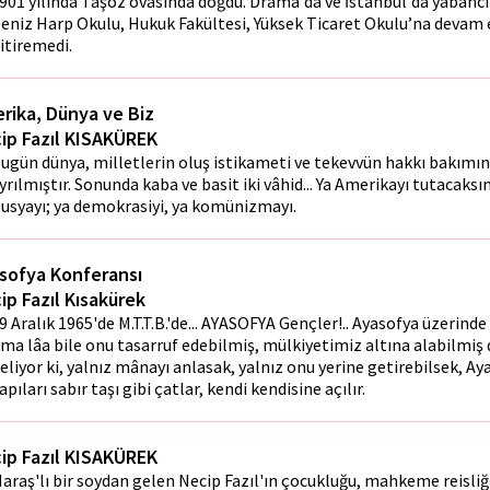
901 yılında Taşoz ovasında doğdu. Drama'da ve İstanbul'da yabancı
eniz Harp Okulu, Hukuk Fakültesi, Yüksek Ticaret Okulu’na devam 
itiremedi.
rika, Dünya ve Biz
ip Fazıl KISAKÜREK
ugün dünya, milletlerin oluş istikameti ve tekevvün hakkı bakımın
yrılmıştır. Sonunda kaba ve basit iki vâhid... Ya Amerikayı tutacaksı
usyayı; ya demokrasiyi, ya komünizmayı.
sofya Konferansı
ip Fazıl Kısakürek
9 Aralık 1965'de M.T.T.B.'de... AYASOFYA Gençler!.. Ayasofya üzerinde 
ma lâfta bile onu tasarruf edebilmiş, mülkiyetimiz altına alabilmiş 
eliyor ki, yalnız mânayı anlasak, yalnız onu yerine getirebilsek, Ay
apıları sabır taşı gibi çatlar, kendi kendisine açılır.
ip Fazıl KISAKÜREK
araş'lı bir soydan gelen Necip Fazıl'ın çocukluğu, mahkeme reisli