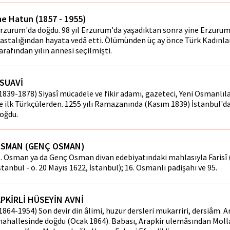
e Hatun (1857 - 1955)
rzurum'da doğdu. 98 yıl Erzurum'da yaşadıktan sonra yine Erzurum
astalığından hayata vedâ etti. Ölümünden üç ay önce Türk Kadınlar
arafından yılın annesi seçilmişti.
 SUAVİ
1839-1878) Siyasî mücadele ve fikir adamı, gazeteci, Yeni Osmanlıl
e ilk Türkçülerden. 1255 yılı Ramazanında (Kasım 1839) İstanbul'd
oğdu.
 OSMAN (GENÇ OSMAN)
I. Osman ya da Genç Osman divan edebiyatındaki mahlasıyla Farisî 
stanbul - ö. 20 Mayıs 1622, İstanbul); 16. Osmanlı padişahı ve 95.
PKİRLİ HÜSEYİN AVNİ
1864-1954) Son devir din âlimi, huzur dersleri mukarriri, dersiâm. 
ahallesinde doğ­du (Ocak 1864). Babası, Arapkir ulemâsından Moll