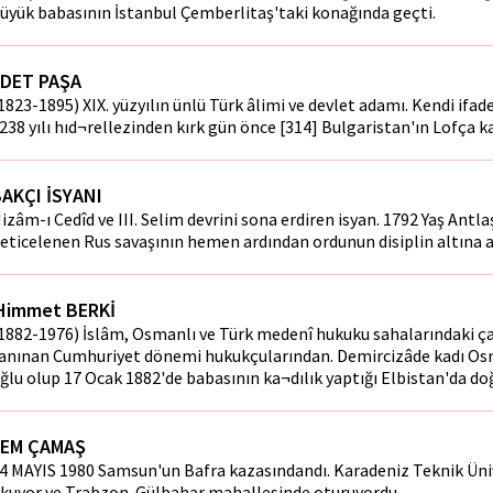
üyük babasının İstanbul Çemberlitaş'taki konağında geçti.
DET PAŞA
1823-1895) XIX. yüzyılın ünlü Türk âlimi ve devlet adamı. Kendi ifade
238 yılı hıd¬rellezinden kırk gün önce [314] Bulgaristan'ın Lofça 
AKÇI İSYANI
izâm-ı Cedîd ve III. Selim devrini sona erdiren isyan. 1792 Yaş Antla
eticelenen Rus savaşının hemen ardından ordunun disiplin altına a
 Himmet BERKİ
1882-1976) İslâm, Osmanlı ve Türk medenî hukuku sahalarındaki ça
anınan Cumhuriyet dönemi hukukçularından. Demircizâde kadı Os
ğlu olup 17 Ocak 1882'de babasının ka¬dılık yaptığı Elbistan'da do
REM ÇAMAŞ
4 MAYIS 1980 Samsun'un Bafra kazasındandı. Karadeniz Teknik Üni
kuyor ve Trabzon-Gülbahar mahallesinde oturuyordu.