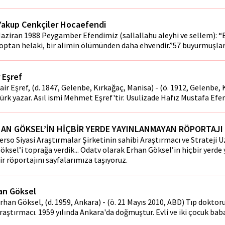
 Yakup Cenkçiler Hocaefendi
aziran 1988 Peygamber Efendimiz (sallallahu aleyhi ve sellem): “B
optan helaki, bir alimin ölümünden daha ehvendir.”57 buyurmuşlar
r Eşref
air Eşref, (d. 1847, Gelenbe, Kırkağaç, Manisa) - (ö. 1912, Gelenbe,
ürk yazar. Asıl ismi Mehmet Eşref'tir. Usulizade Hafız Mustafa Efen
AN GÖKSEL’İN HİÇBİR YERDE YAYINLANMAYAN RÖPORTAJI
erso Siyasi Araştırmalar Şirketinin sahibi Araştırmacı ve Strateji
öksel’i toprağa verdik... Odatv olarak Erhan Göksel’in hiçbir yerd
ir röportajını sayfalarımıza taşıyoruz.
an Göksel
rhan Göksel, (d. 1959, Ankara) - (ö. 21 Mayıs 2010, ABD) Tıp dokto
raştırmacı. 1959 yılında Ankara'da doğmuştur. Evli ve iki çocuk baba