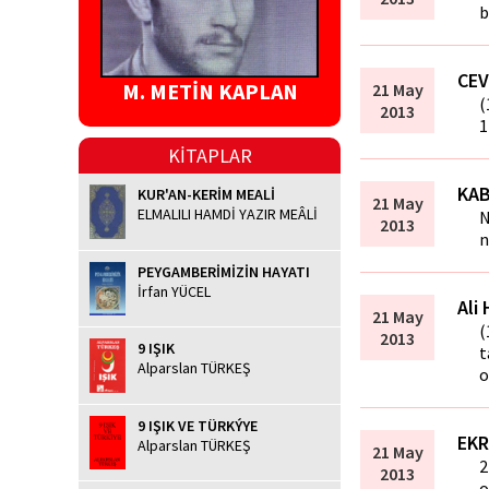
b
CEV
M. METİN KAPLAN
21 May
(
2013
1
KİTAPLAR
KAB
KUR'AN-KERİM MEALİ
21 May
ELMALILI HAMDİ YAZIR MEÂLİ
N
2013
n
PEYGAMBERİMİZİN HAYATI
İrfan YÜCEL
Ali
21 May
(
2013
9 IŞIK
t
Alparslan TÜRKEŞ
o
9 IŞIK VE TÜRKÝYE
EK
Alparslan TÜRKEŞ
21 May
2
2013
o