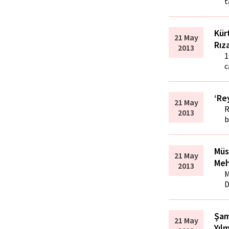
t
Kürt
21 May
Rız
2013
1
c
‘Re
21 May
R
2013
b
Müs
21 May
Meh
2013
M
D
Şam
21 May
Yıl