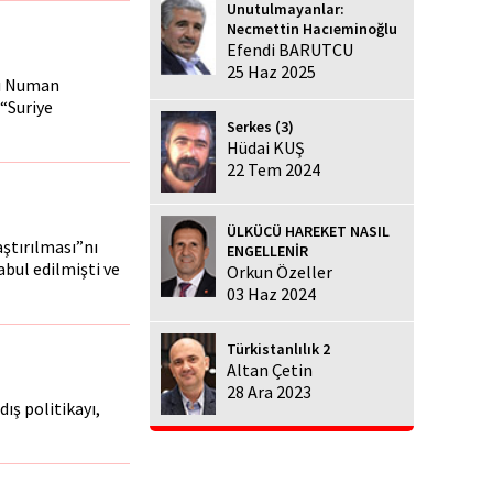
Unutulmayanlar:
Necmettin Hacıeminoğlu
Efendi BARUTCU
25 Haz 2025
ısı Numan
“Suriye
Serkes (3)
Hüdai KUŞ
22 Tem 2024
ÜLKÜCÜ HAREKET NASIL
ştırılması”nı
ENGELLENİR
bul edilmişti ve
Orkun Özeller
03 Haz 2024
Türkistanlılık 2
Altan Çetin
28 Ara 2023
ış politikayı,