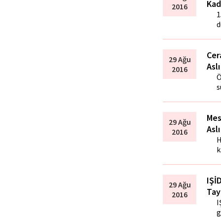
Kad
2016
1
d
Cer
29 Ağu
Asl
2016
Ö
s
Mes
29 Ağu
Asl
2016
H
k
IŞİ
29 Ağu
Tay
2016
I
g