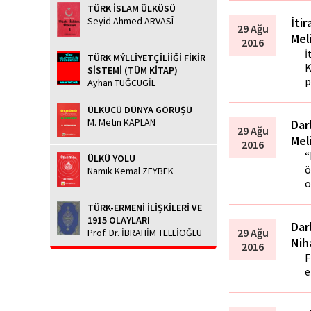
TÜRK İSLAM ÜLKÜSÜ
İtir
Seyid Ahmed ARVASÎ
29 Ağu
Mel
2016
İ
TÜRK MÝLLİYETÇİLİİĞİ FİKİR
K
SİSTEMİ (TÜM KİTAP)
p
Ayhan TUĞCUGİL
ÜLKÜCÜ DÜNYA GÖRÜŞÜ
M. Metin KAPLAN
Dar
29 Ağu
Mel
2016
“
ÜLKÜ YOLU
ö
Namık Kemal ZEYBEK
o
TÜRK-ERMENİ İLİŞKİLERİ VE
1915 OLAYLARI
Dar
29 Ağu
Prof. Dr. İBRAHİM TELLİOĞLU
Nih
2016
F
e