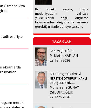
lan Osmancık’ta
Bir önceki yazıda, büyük
itti.
medeniyetlerin yalnızca
yükselişlerini değil, düşünme
biçimlerindeki değişimi de anlamak
gerektiğini ifade etmeye çalıştım.
d adlı eseriyle
YAZARLAR
BAKİ YEŞİLOĞLU
M. Metin KAPLAN
27 Tem 2026
 ekranlarda
erasyonlar
BU SÜREÇ TÜRKİYE’Yİ
NEREYE GÖTÜRÜR? HAKLI
ENDİŞELERİMİZ...
Muharrem GÜNAY
(SIDDIKOĞLU)
27 Tem 2026
onuşsam merakı
yle ya binlerce