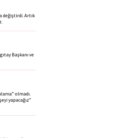
 değiştirdi. Artık
z.
argıtay Başkanı ve
anlama” olmadı.
rşeyi yapacağız”