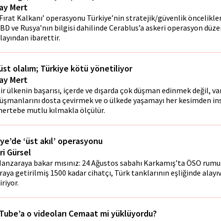
ay Mert
Fırat Kalkanı’ operasyonu Türkiye’nin stratejik/güvenlik öncelikle
BD ve Rusya’nın bilgisi dahilinde Cerablus’a askeri operasyon düz
layından ibarettir.
üst olalım; Türkiye kötü yönetiliyor
ay Mert
ir ülkenin başarısı, içerde ve dışarda çok düşman edinmek değil, va
üşmanlarını dosta çevirmek ve o ülkede yaşamayı her kesimden i
ertebe mutlu kılmakla ölçülür.
iye’de ‘üst akıl’ operasyonu
ri Gürsel
anzaraya bakar mısınız: 24 Ağustos sabahı Karkamış’ta ÖSO rumuz
raya getirilmiş 1500 kadar cihatçı, Türk tanklarının eşliğinde alayıv
iriyor.
Tube’a o videoları Cemaat mi yüklüyordu?