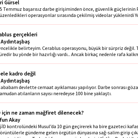
ri Gürsel
5 Temmuz başarısız darbe girişiminden önce, güvenlik güçlerinin 
üzenledikleri operasyonlar sırasında çekilmiş videolar yüklenirdi 
ablus gerçekleri
ı Aydıntaşbaş
ncelikle belirteyim. Cerablus operasyonu, büyük bir sürpriz değil. 
üredir bu yönde bir hazırlığı vardı... Ancak birkaç nedenle rafa kalkm
ele kadro değil
ı Aydıntaşbaş
ababam devlette cemaat ayıklaması yapılıyor. Darbe sonrası gözal
amudan atılanların sayısı neredeyse 100 bine yaklaştı.
D için ne zaman mağfiret dilenecek?
fun Akay
ŞİD kontrolündeki Musul’da 10 gün geçirerek ha bire gazeteci kafa
örüntülerle gündeme gelen örgütün dünyasına sağ-salim girip çıkan