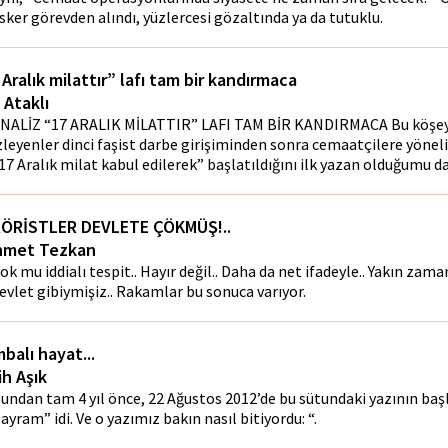
sker görevden alındı, yüzlercesi gözaltında ya da tutuklu.
 Aralık milattır” lafı tam bir kandırmaca
 Ataklı
NALİZ “17 ARALIK MİLATTIR” LAFI TAM BİR KANDIRMACA Bu köşeyi
zleyenler dinci faşist darbe girişiminden sonra cemaatçilere yönel
17 Aralık milat kabul edilerek” başlatıldığını ilk yazan olduğumu da
ÖRİSTLER DEVLETE ÇÖKMÜŞ!..
met Tezkan
ok mu iddialı tespit.. Hayır değil.. Daha da net ifadeyle.. Yakın zam
evlet gibiymişiz.. Rakamlar bu sonuca varıyor.
balı hayat...
ih Aşık
undan tam 4 yıl önce, 22 Ağustos 2012’de bu sütundaki yazının baş
ayram” idi. Ve o yazımız bakın nasıl bitiyordu: “.