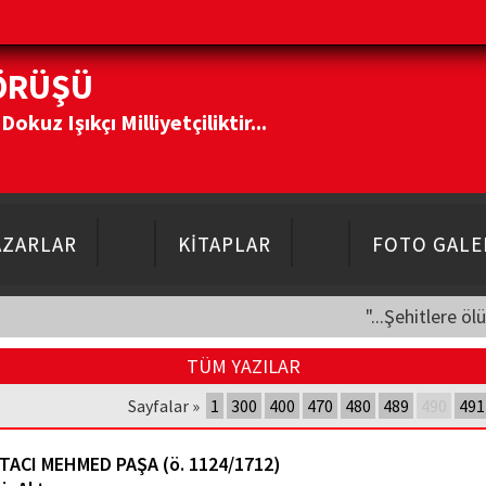
ÖRÜŞÜ
kuz Işıkçı Milliyetçiliktir...
AZARLAR
KİTAPLAR
FOTO GALE
"...Şehitlere öl
TÜM YAZILAR
Sayfalar »
1
300
400
470
480
489
490
491
TACI MEHMED PAŞA (ö. 1124/1712)