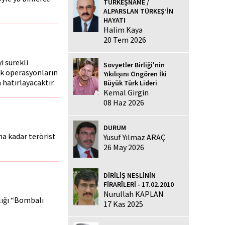
TÜRKEŞNAME /
ALPARSLAN TÜRKEŞ’İN
HAYATI
Halim Kaya
20 Tem 2026
 sürekli
Sovyetler Birliği'nin
ik operasyonların
Yıkılışını Öngören İki
 hatırlayacaktır.
Büyük Türk Lideri
Kemal Girgin
08 Haz 2026
DURUM
ana kadar terörist
Yusuf Yılmaz ARAÇ
26 May 2026
DİRİLİŞ NESLİNİN
FİRARÎLERİ - 17.02.2010
Nurullah KAPLAN
lığı “Bombalı
17 Kas 2025