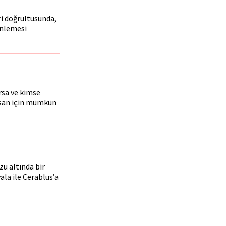
ri doğrultusunda,
enlemesi
rsa ve kimse
nsan için mümkün
u altında bir
ala ile Cerablus’a