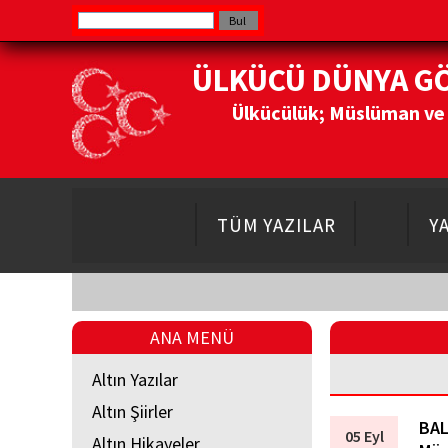
ÜLKÜCÜ DÜNYA G
Ülkücülük; Müslüman ve Do
TÜM YAZILAR
Y
ANA MENÜ
Altın Yazılar
Altın Şiirler
BAL
05 Eyl
Altın Hikayeler