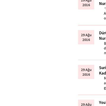
Nur
2016
‘
A
o
Dür
29 Ağu
Nur
2016
B
d
m
Sur
29 Ağu
Kad
2016
M
a
g
You
29 Ağu