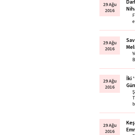
Dar
29 Ağu
Nih
2016
F
e
Sav
29 Ağu
Mel
2016
Y
B
İki 
29 Ağu
Gün
2016
Ş
T
b
Keş
29 Ağu
Emr
2016