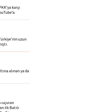
PKK’ya karşı
YouTube’a.
Türkiye’nin uzun
ıştı.
tına alınan ya da
sı uçuran
 ilk Batılı