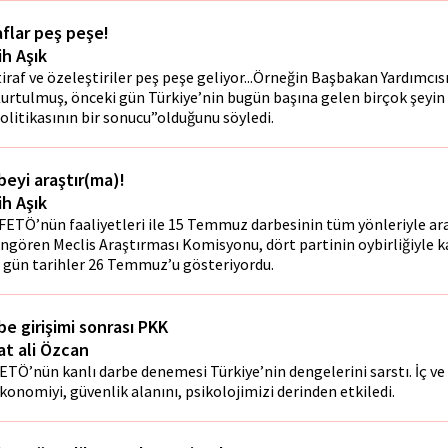
aflar peş peşe!
ih Aşık
tiraf ve özeleştiriler peş peşe geliyor...Örneğin Başbakan Yardımc
urtulmuş, önceki gün Türkiye’nin bugün başına gelen birçok şeyin 
olitikasının bir sonucu”olduğunu söyledi.
beyi araştır(ma)!
ih Aşık
FETÖ’nün faaliyetleri ile 15 Temmuz darbesinin tüm yönleriyle ara
ngören Meclis Araştırması Komisyonu, dört partinin oybirliğiyle ka
 gün tarihler 26 Temmuz’u gösteriyordu.
be girişimi sonrası PKK
at ali Özcan
ETÖ’nün kanlı darbe denemesi Türkiye’nin dengelerini sarstı. İç ve d
konomiyi, güvenlik alanını, psikolojimizi derinden etkiledi.