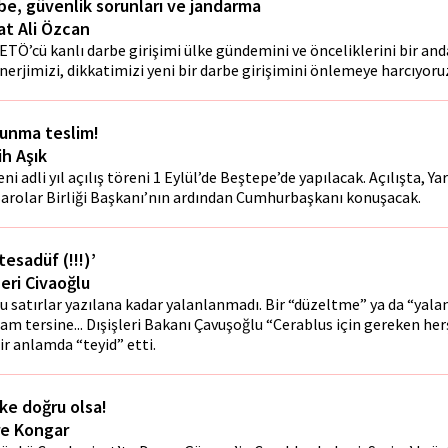
be, güvenlik sorunları ve jandarma
at Ali Özcan
ETÖ’cü kanlı darbe girişimi ülke gündemini ve önceliklerini bir anda
nerjimizi, dikkatimizi yeni bir darbe girişimini önlemeye harcıyoru
unma teslim!
ih Aşık
eni adli yıl açılış töreni 1 Eylül’de Beştepe’de yapılacak. Açılışta, Y
arolar Birliği Başkanı’nın ardından Cumhurbaşkanı konuşacak.
‘tesadüf (!!!)’
eri Civaoğlu
u satırlar yazılana kadar yalanlanmadı. Bir “düzeltme” ya da “yal
am tersine... Dışişleri Bakanı Çavuşoğlu “Cerablus için gereken he
ir anlamda “teyid” etti.
ke doğru olsa!
e Kongar