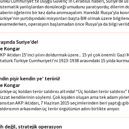
ünkü Cumhuriyet’te Duygu Güvenç’in Cerablus haberi, Suriye’de üs
istematik yanlışlardan dönüleceği umudunu yaratıyordu; dilerim d
aberin öğelerini bir kez daha anımsayalım: Harekât Rusya’yla koord
ürkiye’nin yurtdışındaki misyonları başta BM olmak üzere bilgile
evamederken, operasyon başlamadan önce Rusya’ya da bilgi verildi
yaşında Suriye’de!
e Kongar
KP iktidarı 15’inci yılını doldurmak üzere... 15 yıl çok önemli: Gaz
tatürk Türkiye Cumhuriyeti’ni 1923-1938 arasındaki 15 yılda kurmu
ndin pişir kendin ye’ terörü!
e Kongar
ürkiye üç koldan terör saldırısı altında! “Üç koldan terör saldırısı”
izzat kendilerinin söylemi. Çok kişiden oluşan ama tek adam yönet
ansıtan AKP iktidarı, 7 Haziran 2015 seçimlerinden beri yaptığı gibi
aldırısının arkasından üç terör örgütünün adını birlikte anıyor.
ih değil, stratejik operasyon