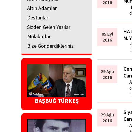
Mün
2016
I
Altın Adamlar
d
Destanlar
Sizden Gelen Yazılar
HAT
05 Eyl
Mülakatlar
M. 
2016
E
Bize Gönderdikleriniz
t
Cem
29 Ağu
Can
2016
A
c
“
BAŞBUĞ TÜRKEŞ
Siy
29 Ağu
Can
2016
A
a