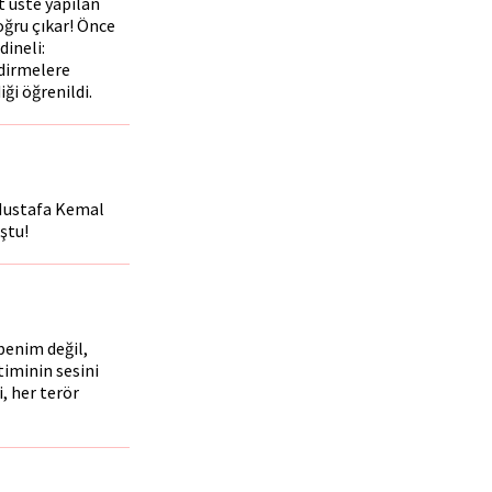
t üste yapılan
oğru çıkar! Önce
ineli:
ndirmelere
ği öğrenildi.
i Mustafa Kemal
ştu!
 benim değil,
iminin sesini
, her terör