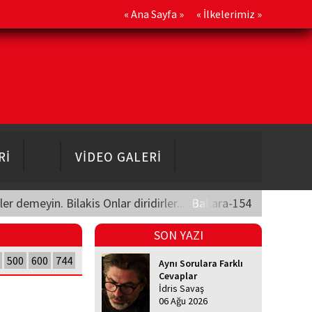
«
Ana Sayfa
» «
İlkelerimiz
»
Rİ
VİDEO GALERİ
üler demeyin. Bilakis Onlar diridirler..." Bakara-154
SON YAZI
500
600
744
Aynı Sorulara Farklı
Cevaplar
İdris Savaş
06 Ağu 2026