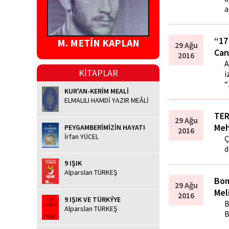
a
“17
M. METİN KAPLAN
29 Ağu
Can
2016
A
KİTAPLAR
i
“
KUR'AN-KERİM MEALİ
ELMALILI HAMDİ YAZIR MEÂLİ
TER
29 Ağu
Meh
PEYGAMBERİMİZİN HAYATI
2016
İrfan YÜCEL
Ç
d
9 IŞIK
Alparslan TÜRKEŞ
Bom
29 Ağu
Mel
2016
9 IŞIK VE TÜRKÝYE
B
Alparslan TÜRKEŞ
B