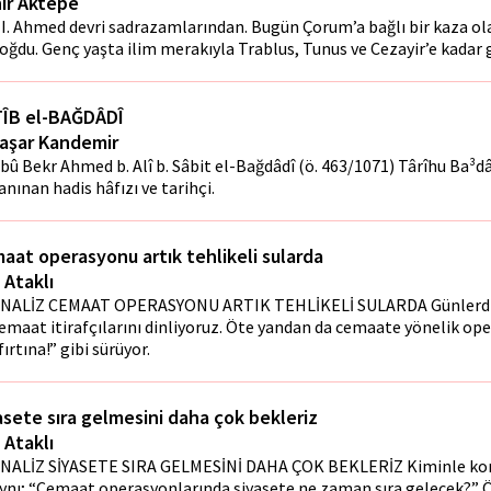
ir Aktepe
II. Ahmed devri sadrazamlarından. Bugün Çorum’a bağlı bir kaza o
oğdu. Genç yaşta ilim merakıyla Trablus, Tunus ve Cezayir’e kadar g
ÎB el-BAĞDÂDÎ
Yaşar Kandemir
bû Bekr Ahmed b. Alî b. Sâbit el-Bağdâdî (ö. 463/1071) Târîhu Ba³dâ
anınan hadis hâfızı ve tarihçi.
aat operasyonu artık tehlikeli sularda
 Ataklı
NALİZ CEMAAT OPERASYONU ARTIK TEHLİKELİ SULARDA Günlerdir
emaat itirafçılarını dinliyoruz. Öte yandan da cemaate yönelik op
fırtına!” gibi sürüyor.
asete sıra gelmesini daha çok bekleriz
 Ataklı
NALİZ SİYASETE SIRA GELMESİNİ DAHA ÇOK BEKLERİZ Kiminle k
ynı; “Cemaat operasyonlarında siyasete ne zaman sıra gelecek?” Ö