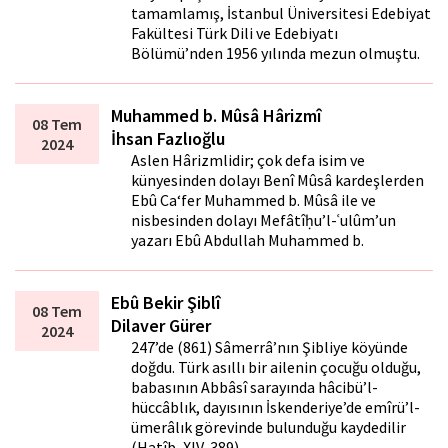
tamamlamış, İstanbul Üniversitesi Edebiyat
Fakültesi Türk Dili ve Edebiyatı
Bölümü’nden 1956 yılında mezun olmuştu.
Muhammed b. Mûsâ Hârizmî
08 Tem
İhsan Fazlıoğlu
2024
Aslen Hârizmlidir; çok defa isim ve
künyesinden dolayı Benî Mûsâ kardeşlerden
Ebû Ca‘fer Muhammed b. Mûsâ ile ve
nisbesinden dolayı Mefâtîḥu’l-ʿulûm’un
yazarı Ebû Abdullah Muhammed b.
Ebû Bekir Şiblî
08 Tem
Dilaver Gürer
2024
247’de (861) Sâmerrâ’nın Şibliye köyünde
doğdu. Türk asıllı bir ailenin çocuğu olduğu,
babasının Abbâsî sarayında hâcibü’l-
hüccâblık, dayısının İskenderiye’de emîrü’l-
ümerâlık görevinde bulunduğu kaydedilir
(Hatîb, XIV, 389).