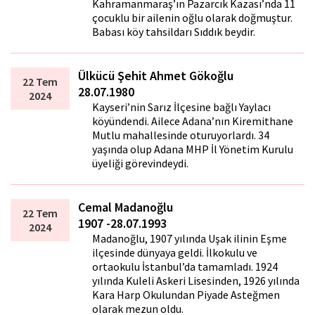
Kahramanmaraş’ın Pazarcık Kazası’nda 11
çocuklu bir ailenin oğlu olarak doğmuştur.
Babası köy tahsildarı Sıddık beydir.
Ülkücü Şehit Ahmet Gökoğlu
22 Tem
28.07.1980
2024
Kayseri’nin Sarız İlçesine bağlı Yaylacı
köyündendi. Ailece Adana’nın Kiremithane
Mutlu mahallesinde oturuyorlardı. 34
yaşında olup Adana MHP İl Yönetim Kurulu
üyeliği görevindeydi.
Cemal Madanoğlu
22 Tem
1907 -28.07.1993
2024
Madanoğlu, 1907 yılında Uşak ilinin Eşme
ilçesinde dünyaya geldi. İlkokulu ve
ortaokulu İstanbul’da tamamladı. 1924
yılında Kuleli Askeri Lisesinden, 1926 yılında
Kara Harp Okulundan Piyade Asteğmen
olarak mezun oldu.