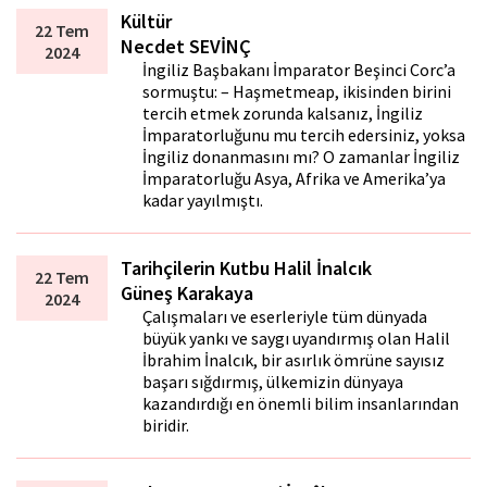
Kültür
22 Tem
Necdet SEVİNÇ
2024
İngiliz Başbakanı İmparator Beşinci Corc’a
sormuştu: – Haşmetmeap, ikisinden birini
tercih etmek zorunda kalsanız, İngiliz
İmparatorluğunu mu tercih edersiniz, yoksa
İngiliz donanmasını mı? O zamanlar İngiliz
İmparatorluğu Asya, Afrika ve Amerika’ya
kadar yayılmıştı.
Tarihçilerin Kutbu Halil İnalcık
22 Tem
Güneş Karakaya
2024
Çalışmaları ve eserleriyle tüm dünyada
büyük yankı ve saygı uyandırmış olan Halil
İbrahim İnalcık, bir asırlık ömrüne sayısız
başarı sığdırmış, ülkemizin dünyaya
kazandırdığı en önemli bilim insanlarından
biridir.