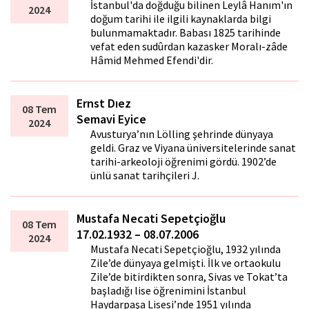
İstanbul'da doğduğu bilinen Leylâ Hanım'ın
2024
doğum tarihi ile ilgili kaynaklarda bilgi
bulunmamaktadır. Babası 1825 tarihinde
vefat eden sudûrdan kazasker Moralı-zâde
Hâmid Mehmed Efendi'dir.
Ernst Dıez
08 Tem
Semavi Eyice
2024
Avusturya’nın Lölling şehrinde dünyaya
geldi. Graz ve Viyana üniversitelerinde sanat
tarihi-arkeoloji öğrenimi gördü. 1902’de
ünlü sanat tarihçileri J.
Mustafa Necati Sepetçioğlu
08 Tem
17.02.1932 – 08.07.2006
2024
Mustafa Necati Sepetçioğlu, 1932 yılında
Zile’de dünyaya gelmişti. İlk ve ortaokulu
Zile’de bitirdikten sonra, Sivas ve Tokat’ta
başladığı lise öğrenimini İstanbul
Haydarpaşa Lisesi’nde 1951 yılında