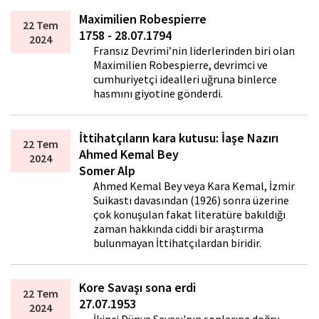
Maximilien Robespierre
22 Tem
1758 - 28.07.1794
2024
Fransız Devrimi’nin liderlerinden biri olan
Maximilien Robespierre, devrimci ve
cumhuriyetçi idealleri uğruna binlerce
hasmını giyotine gönderdi.
İttihatçıların kara kutusu: İaşe Nazırı
22 Tem
Ahmed Kemal Bey
2024
Somer Alp
Ahmed Kemal Bey veya Kara Kemal, İzmir
Suikastı davasından (1926) sonra üzerine
çok konuşulan fakat literatüre bakıldığı
zaman hakkında ciddi bir araştırma
bulunmayan İttihatçılardan biridir.
Kore Savaşı sona erdi
22 Tem
27.07.1953
2024