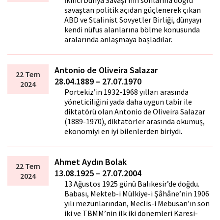
İkinci Dünya Savaşı'nın sonlarına doğru
savaştan politik açıdan güçlenerek çıkan
ABD ve Stalinist Sovyetler Birliği, dünyayı
kendi nüfus alanlarına bölme konusunda
aralarında anlaşmaya başladılar.
Antonio de Oliveira Salazar
22 Tem
28.04.1889 – 27.07.1970
2024
Portekiz’in 1932-1968 yılları arasında
yöneticiliğini yada daha uygun tabir ile
diktatörü olan Antonio de Oliveira Salazar
(1889-1970), diktatörler arasında okumuş,
ekonomiyi en iyi bilenlerden biriydi.
Ahmet Aydın Bolak
22 Tem
13.08.1925 – 27.07.2004
2024
13 Ağustos 1925 günü Balıkesir’de doğdu.
Babası, Mekteb-i Mülkiye-i Şâhâne’nin 1906
yılı mezunlarından, Meclis-i Mebusan’ın son
iki ve TBMM’nin ilk iki dönemleri Karesi-