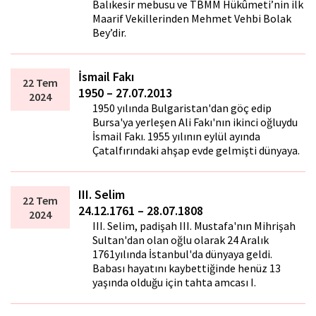
Balıkesir mebusu ve TBMM Hükûmeti’nin ilk
Maarif Vekillerinden Mehmet Vehbi Bolak
Bey’dir.
İsmail Fakı
22 Tem
1950 – 27.07.2013
2024
1950 yılında Bulgaristan'dan göç edip
Bursa'ya yerleşen Ali Fakı'nın ikinci oğluydu
İsmail Fakı. 1955 yılının eylül ayında
Çatalfırındaki ahşap evde gelmişti dünyaya.
III. Selim
22 Tem
24.12.1761 – 28.07.1808
2024
III. Selim, padişah III. Mustafa'nın Mihrişah
Sultan'dan olan oğlu olarak 24 Aralık
1761yılında İstanbul'da dünyaya geldi.
Babası hayatını kaybettiğinde henüz 13
yaşında olduğu için tahta amcası I.