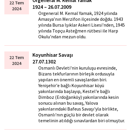
Orgeneral M. Kemal Yamak
22 Tem
1924 – 26.07.2009
2024
Orgeneral M. Kemal Yamak, 1924 yılında
Amasya’nın Merzifon ilçesinde doğdu. 1943
yılında Bursa Işıklar Askeri Lisesi'nden, 1945
yılında Topçu Asteğmen rütbesi ile Harp
Okulu'ndan mezun oldu.
Koyunhisar Savaşı
22 Tem
27.07.1302
2024
Osmanlı Devleti'nin kuruluşu evresinde,
Bizans tekfurlarının birleşik ordusuyla
yapılan en önemli savaşlardan biri.
Yenişehir'e bağlı Koyunhisar köyü
yakınlarında başlayıp, Kestel'e bağlı
Dimboz (Erdoğanköy) yakınlarında kesin
sonucu alınan bu savaş, Yalova
yakınlarındaki Bafeus Savaşı'yla birlikte,
Osmanlı'nın güçlü bir devlet olarak
temelinin atıldığı sınavlardan biri olmuştur.