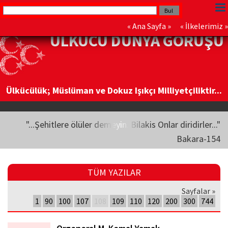
«
Ana Sayfa
» «
İlkelerimiz
»
ÜLKÜCÜ DÜNYA GÖRÜŞÜ
Ülkücülük; Müslüman ve Dokuz Işıkçı Milliyetçiliktir...
"...Şehitlere ölüler demeyin. Bilakis Onlar diridirler..."
Bakara-154
TÜM YAZILAR
Sayfalar »
1
90
100
107
108
109
110
120
200
300
744