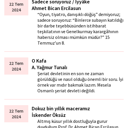
Sadece soruyoruz / İyyâke
22 Tem
Ahmet Bican Ercilasun
2024
“Oyun, tiyatro, danışıklı döğüş” demiyoruz;
sadece soruyoruz: “Binlerce subayın katıldığı
bir darbe teşebbüsünden istihbarat
teşkilatının ve Genelkurmay karargâhının
habersiz olması mümkün müdür?” 15
Temmuz’un 8.
O Kafa
22 Tem
A. Yağmur Tunalı
2024
Şeriat devletinin en son ne zaman
görüldüğü ve nasıl olduğu önemli bir soru. İyi
örnek var mıdır bakmak lazım. Mesela
Osmanlı şeriat devleti değildi.
Dokuz bin yıllık maceramız
22 Tem
İskender Öksüz
2024
Altmış küsur yıllık dostluğuyla gurur
duyduğum Prof. Dr. Ahmet Bican Ercilasun