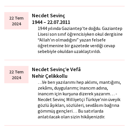
Necdet Sevinç
22 Tem
1944 – 22.07.2011
2024
1944 yılında Gaziantep'te doğdu. Gaziantep
Lisesi son sınıf öğrencisiyken okul dergisine
“Allah'ın olmadığını” yazan felsefe
öğretmenine bir gazetede verdiği cevap
sebebiyle okuldan uzaklaştırıldı.
Necdet Sevinç’e Vefâ
22 Tem
Nehir Çelikkollu
2024
…Ve ben yazılarımı hep aklımı, mantığımı,
zekâmı, duygularımı; inancım adına,
inancım için kurşuna dizerek yazarım… -
Necdet Sevinç Milliyetçi Türkiye’nin üveyik
gözlü âşıkları, sözlüleri, sevdâsını bağrına
gömmüş gençleri… Bu satırlarda
anlatılacak olan sizin hikâyenizdir.