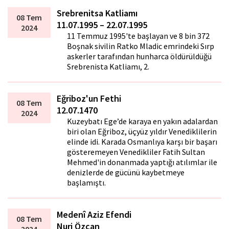
Srebrenitsa Katliamı
08 Tem
11.07.1995 – 22.07.1995
2024
11 Temmuz 1995'te başlayan ve 8 bin 372
Boşnak sivilin Ratko Mladic emrindeki Sırp
askerler tarafından hunharca öldürüldüğü
Srebrenista Katliamı, 2.
Eğriboz'un Fethi
08 Tem
12.07.1470
2024
Kuzeybatı Ege’de karaya en yakın adalardan
biri olan Eğriboz, üçyüz yıldır Venediklilerin
elinde idi. Karada Osmanlıya karşı bir başarı
gösteremeyen Venedikliler Fatih Sultan
Mehmed'in donanmada yaptığı atılımlar ile
denizlerde de gücünü kaybetmeye
başlamıştı.
Medenî Aziz Efendi
08 Tem
Nuri Özcan