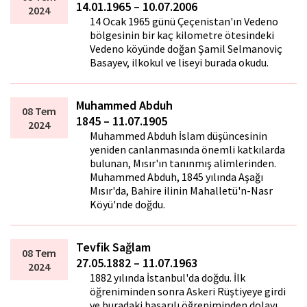
14.01.1965 – 10.07.2006
2024
14 Ocak 1965 günü Çeçenistan'ın Vedeno
bölgesinin bir kaç kilometre ötesindeki
Vedeno köyünde doğan Şamil Selmanoviç
Basayev, ilkokul ve liseyi burada okudu.
Muhammed Abduh
08 Tem
1845 – 11.07.1905
2024
Muhammed Abduh İslam düşüncesinin
yeniden canlanmasında önemli katkılarda
bulunan, Mısır'ın tanınmış alimlerinden.
Muhammed Abduh, 1845 yılında Aşağı
Mısır'da, Bahire ilinin Mahalletü'n-Nasr
Köyü'nde doğdu.
Tevfik Sağlam
08 Tem
27.05.1882 – 11.07.1963
2024
1882 yılında İstanbul'da doğdu. İlk
öğreniminden sonra Askeri Rüştiyeye girdi
ve buradaki başarılı öğreniminden dolayı