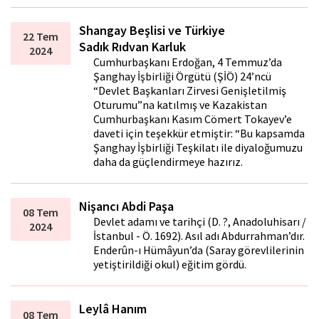
Shangay Beşlisi ve Türkiye
22 Tem
Sadık Rıdvan Karluk
2024
Cumhurbaşkanı Erdoğan, 4 Temmuz’da
Şanghay İşbirliği Örgütü (ŞİÖ) 24’ncü
“Devlet Başkanları Zirvesi Genişletilmiş
Oturumu”na katılmış ve Kazakistan
Cumhurbaşkanı Kasım Cömert Tokayev’e
daveti için teşekkür etmiştir: “Bu kapsamda
Şanghay İşbirliği Teşkilatı ile diyaloğumuzu
daha da güçlendirmeye hazırız.
Nişancı Abdi Paşa
08 Tem
Devlet adamı ve tarihçi (D. ?, Anadoluhisarı /
2024
İstanbul - Ö. 1692). Asıl adı Abdurrahman’dır.
Enderûn-ı Hümâyun’da (Saray görevlilerinin
yetiştirildiği okul) eğitim gördü.
Leylâ Hanım
08 Tem