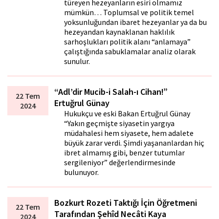
türeyen hezeyanların esiri olmamız
mümkün… Toplumsal ve politik temel
yoksunluğundan ibaret hezeyanlar ya da bu
hezeyandan kaynaklanan haklılık
sarhoşlukları politik alanı “anlamaya”
çalıştığında sabuklamalar analiz olarak
sunulur.
“Adl’dir Mucib-i Salah-ı Cihan!”
22 Tem
Ertuğrul Günay
2024
Hukukçu ve eski Bakan Ertuğrul Günay
“Yakın geçmişte siyasetin yargıya
müdahalesi hem siyasete, hem adalete
büyük zarar verdi. Şimdi yaşananlardan hiç
ibret almamış gibi, benzer tutumlar
sergileniyor” değerlendirmesinde
bulunuyor.
Bozkurt Rozeti Taktığı İçin Öğretmeni
22 Tem
Tarafından Şehîd Necâti Kaya
2024