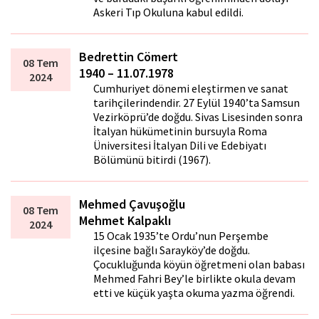
Askeri Tıp Okuluna kabul edildi.
Bedrettin Cömert
08 Tem
1940 – 11.07.1978
2024
Cumhuriyet dönemi eleştirmen ve sanat
tarihçilerindendir. 27 Eylül 1940’ta Samsun
Vezirköprü’de doğdu. Sivas Lisesinden sonra
İtalyan hükümetinin bursuyla Roma
Üniversitesi İtalyan Dili ve Edebiyatı
Bölümünü bitirdi (1967).
Mehmed Çavuşoğlu
08 Tem
Mehmet Kalpaklı
2024
15 Ocak 1935’te Ordu’nun Perşembe
ilçesine bağlı Sarayköy’de doğdu.
Çocukluğunda köyün öğretmeni olan babası
Mehmed Fahri Bey’le birlikte okula devam
etti ve küçük yaşta okuma yazma öğrendi.