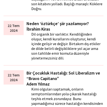
son kitabını yolladı. Başlığı maraqlı: Köklere
Doğru.
Neden ‘öztürkçe’ şiir yazılamıyor?
22 Tem
İbrahim Kiras
2024
Dil organik bir varlıktır. Kendiliğinden
oluşur, kendi kurallarını oluşturur, kendi
içinde gelişir ve değişir. Birtakım dış etkiler
de dilde belirli değişikliklere yol açar ama
son tahlilde emir komuta düzeniyle
yönetemezsiniz dili.
Bir Çocukluk Hastalığı: Sol Liberalizm ve
22 Tem
“Bravo Capitano”
2024
Adem Yılmaz
Kimi olguları saptamak, onların
semptomlarından yola çıkarak hastalığı
teşhis etmek zorundayız. Bunu
yapmadığımız sürece hastalığın kendisinden