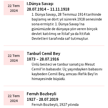
I.Dünya Savaşı
22 Tem
28.07.1914 – 11.11.1918
2024
1. Dünya Savaşı, 28 Temmuz 1914 tarihinde
başlamış ve dört yıl sürerek 1918 senesinde
sona ermiştir. 1. Dünya Savaşı'na
günümüzde de dünyaya yön veren birçok
devlet katılmış ve İtilaf ya da İttifak
Devletleri tarafında saf tutmuştur.
Tanburî Cemil Bey
22 Tem
1873 – 28.07.1916
2024
Ünlü besteci ve tanbur sanatçısı Mesut
Cemil’in babasıdır. Üç yaşındayken babasını
kaybeden Cemil Bey, amcası Refik Bey’in
himayesinde büyüdü.
Ferruh Bozbeyli
22 Tem
1927 - 28.07.2019
2024
Ferruh Bozbeyli, 1927 yılında