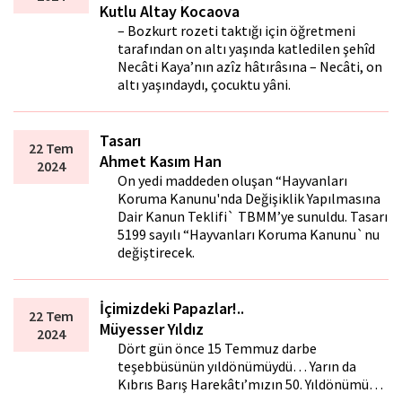
Kutlu Altay Kocaova
– Bozkurt rozeti taktığı için öğretmeni
tarafından on altı yaşında katledilen şehîd
Necâti Kaya’nın azîz hâtırâsına – Necâti, on
altı yaşındaydı, çocuktu yâni.
Tasarı
22 Tem
Ahmet Kasım Han
2024
On yedi maddeden oluşan “Hayvanları
Koruma Kanunu'nda Değişiklik Yapılmasına
Dair Kanun Teklifi` TBMM’ye sunuldu. Tasarı
5199 sayılı “Hayvanları Koruma Kanunu`nu
değiştirecek.
İçimizdeki Papazlar!..
22 Tem
Müyesser Yıldız
2024
Dört gün önce 15 Temmuz darbe
teşebbüsünün yıldönümüydü… Yarın da
Kıbrıs Barış Harekâtı’mızın 50. Yıldönümü…