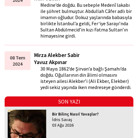
2024
Medine’de doğdu. Bu sebeple Medenî lakabı
ile şöhret bulmuştur. Abdullah Câfer adlı bir
imamın oğludur. Dokuz yaşlarında babasıyla
birlikte İstanbul’a geldi, Fer‘iye Sarayı’nda
Sultan Abdülmecid’in kızı Fatma Sultan’ın
himayesine girdi.
Mirza Alekber Sabir
08 Tem
Yavuz Akpınar
2024
30 Mayıs 1862’de Şirvan’a bağlı Şamahı’da
doğdu. Oğullarının din âlimi olmasını
isteyen ailesi Alekber’i (Ali Ekber, Elekber)
yedi sekiz yaşında iken medreseye gönderdi.
SON YAZI
Bir Bilinç Nasıl Yavaşlar?
İdris Savaş
03 Ağu 2026