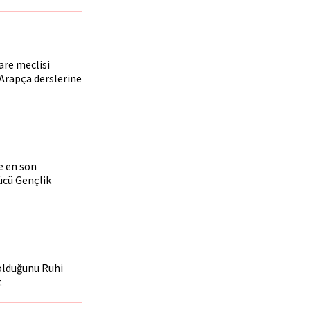
are meclisi
 Arapça derslerine
e en son
ücü Gençlik
olduğunu Ruhi
.