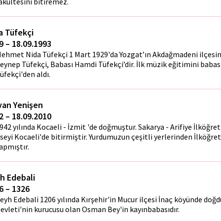
akültesini bitiremez.
a Tüfekçi
9 – 18.09.1993
ehmet Nida Tüfekçi 1 Mart 1929'da Yozgat’ın Akdağmadeni ilçesin
eynep Tüfekçi, Babası Hamdi Tüfekçi’dir. İlk müzik eğitimini baba
üfekçi'den aldı.
van Yenişen
2 – 18.09.2010
942 yılında Kocaeli - İzmit 'de doğmuştur. Sakarya - Arifiye İlköğr
iseyi Kocaeli'de bitirmiştir. Yurdumuzun çeşitli yerlerinden İlköğr
apmıştır.
h Edebali
6 – 1326
eyh Edebali 1206 yılında Kırşehir'in Mucur ilçesi İnaç köyünde doğ
evleti'nin kurucusu olan Osman Bey'in kayınbabasıdır.