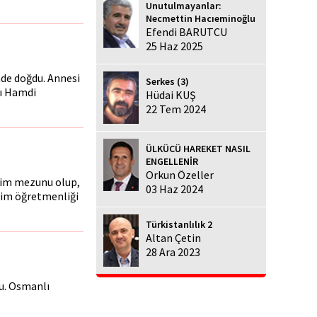
Unutulmayanlar:
Necmettin Hacıeminoğlu
Efendi BARUTCU
25 Haz 2025
de doğdu. Annesi
Serkes (3)
sı Hamdi
Hüdai KUŞ
22 Tem 2024
ÜLKÜCÜ HAREKET NASIL
ENGELLENİR
Orkun Özeller
etim mezunu olup,
03 Haz 2024
etim öğretmenliği
Türkistanlılık 2
Altan Çetin
28 Ara 2023
du. Osmanlı