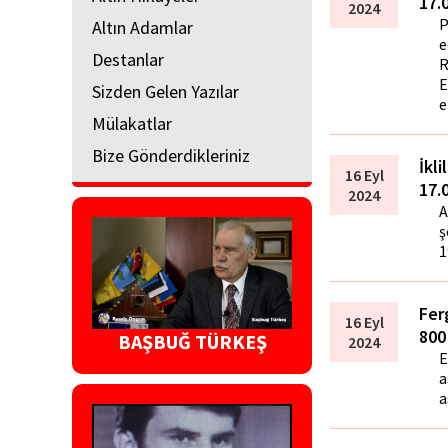
17.
2024
P
Altın Adamlar
e
Destanlar
R
E
Sizden Gelen Yazılar
e
Mülakatlar
Bize Gönderdikleriniz
İkli
16 Eyl
17.
2024
A
ş
1
Fer
16 Eyl
800
BAŞBUĞ TÜRKEŞ
2024
E
a
a