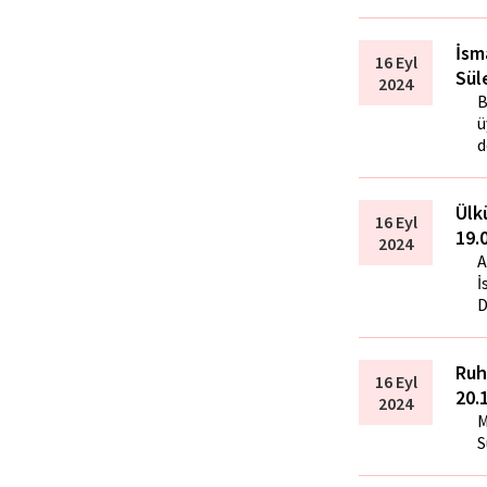
İsm
16 Eyl
Sül
2024
B
ü
d
Ülk
16 Eyl
19.
2024
A
İ
D
Ruh
16 Eyl
20.
2024
M
S