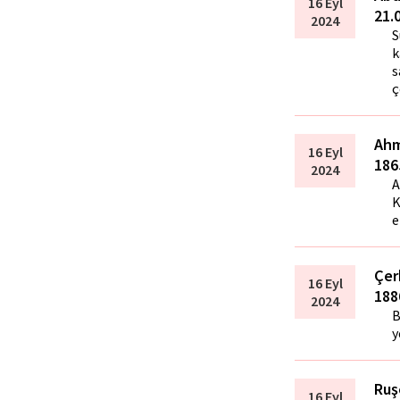
16 Eyl
21.
2024
S
k
s
ç
Ahm
16 Eyl
186
2024
A
K
e
Çer
16 Eyl
188
2024
B
y
Ruş
16 Eyl