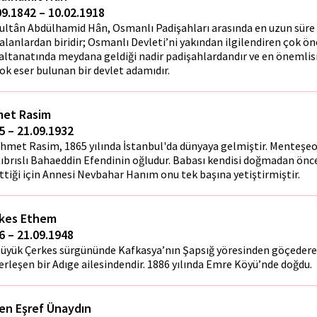
09.1842 – 10.02.1918
ultân Abdülhamid Hân, Osmanlı Padişahları arasında en uzun süre
alanlardan biridir; Osmanlı Devleti’ni yakından ilgilendiren çok ön
altanatında meydana geldiği nadir padişahlardandır ve en önemlis
ok eser bulunan bir devlet adamıdır.
et Rasim
5 – 21.09.1932
hmet Rasim, 1865 yılında İstanbul'da dünyaya gelmiştir. Menteşeo
ıbrıslı Bahaeddin Efendinin oğludur. Babası kendisi doğmadan önce 
ttiği için Annesi Nevbahar Hanım onu tek başına yetiştirmiştir.
kes Ethem
6 – 21.09.1948
üyük Çerkes sürgününde Kafkasya’nın Şapsığ yöresinden göçeder
erleşen bir Adıge ailesindendir. 1886 yılında Emre Köyü’nde doğdu.
en Eşref Ünaydın