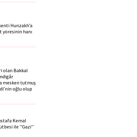
şkenti Hunzakh’a
t yöresinin hanı
i olan Bakkal
endigâr
ada mesken tutmuş
i’nin oğlu olup
ustafa Kemal
tbesi ile ''Gazi''