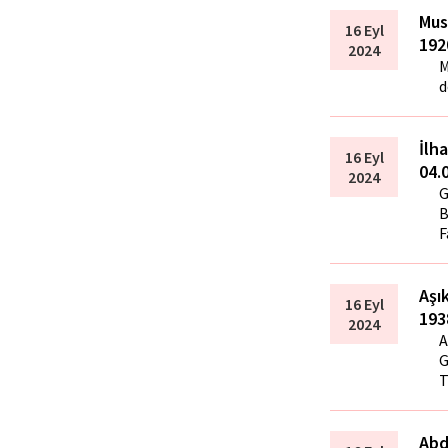
Mus
16 Eyl
192
2024
M
d
İlh
16 Eyl
04.
2024
G
B
F
Aşı
16 Eyl
193
2024
A
G
T
Abd