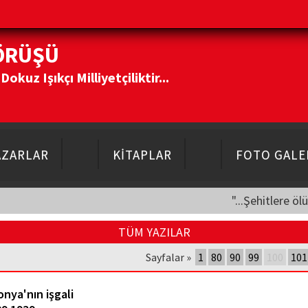
ÖRÜŞÜ
kuz Işıkçı Milliyetçiliktir...
AZARLAR
KİTAPLAR
FOTO GALE
"...Şehitlere öl
TÜM YAZILAR
Sayfalar »
1
80
90
99
100
101
onya'nın işgali