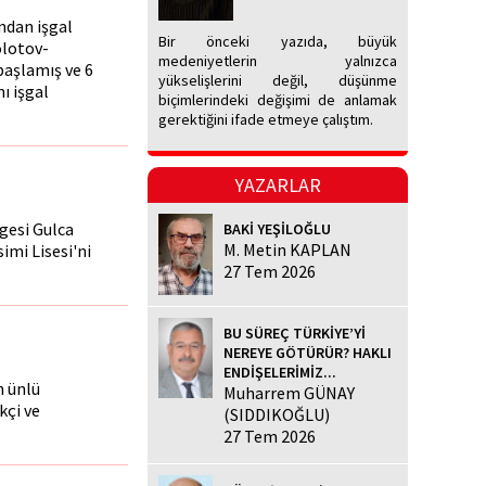
ndan işgal
Bir önceki yazıda, büyük
olotov-
medeniyetlerin yalnızca
başlamış ve 6
yükselişlerini değil, düşünme
ı işgal
biçimlerindeki değişimi de anlamak
gerektiğini ifade etmeye çalıştım.
YAZARLAR
gesi Gulca
BAKİ YEŞİLOĞLU
M. Metin KAPLAN
imi Lisesi'ni
27 Tem 2026
BU SÜREÇ TÜRKİYE’Yİ
NEREYE GÖTÜRÜR? HAKLI
ENDİŞELERİMİZ...
n ünlü
Muharrem GÜNAY
kçi ve
(SIDDIKOĞLU)
27 Tem 2026