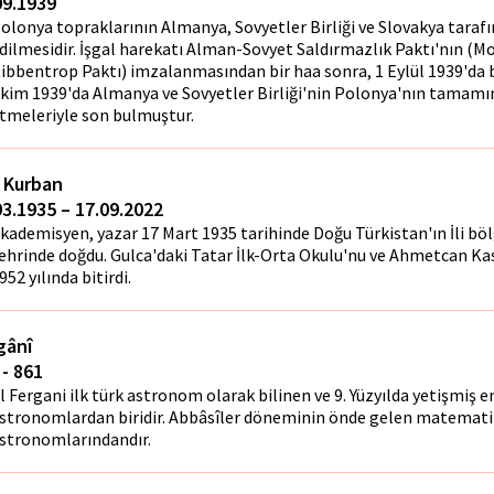
09.1939
olonya topraklarının Almanya, Sovyetler Birliği ve Slovakya tarafı
dilmesidir. İşgal harekatı Alman-Sovyet Saldırmazlık Paktı'nın (M
ibbentrop Paktı) imzalanmasından bir hafta sonra, 1 Eylül 1939'da 
kim 1939'da Almanya ve Sovyetler Birliği'nin Polonya'nın tamamın
tmeleriyle son bulmuştur.
l Kurban
03.1935 – 17.09.2022
kademisyen, yazar 17 Mart 1935 tarihinde Doğu Türkistan'ın İli böl
ehrinde doğdu. Gulca'daki Tatar İlk-Orta Okulu'nu ve Ahmetcan Kas
952 yılında bitirdi.
gânî
 - 861
l Fergani ilk türk astronom olarak bilinen ve 9. Yüzyılda yetişmiş e
stronomlardan biridir. Abbâsîler döneminin önde gelen matemati
stronomlarındandır.