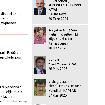
TÜRKEŞNAME /
ALPARSLAN TÜRKEŞ’İN
HAYATI
zdir, birtakım
Halim Kaya
nını bulup
20 Tem 2026
a toplanan
Sovyetler Birliği'nin
Yıkılışını Öngören İki
Büyük Türk Lideri
Kemal Girgin
08 Haz 2026
narlı Endüstri
en Okulu Yapı
DURUM
Yusuf Yılmaz ARAÇ
26 May 2026
DİRİLİŞ NESLİNİN
FİRARÎLERİ - 17.02.2010
 Arap edebiyatı
Nurullah KAPLAN
rluk eğitiminin
17 Kas 2025
k kıza İran
gönderirler ve tıp