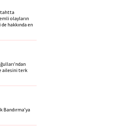
 tahtta
emli olayların
i de hakkında en
ğulları'ndan
ailesini terk
ek Bandırma’ya