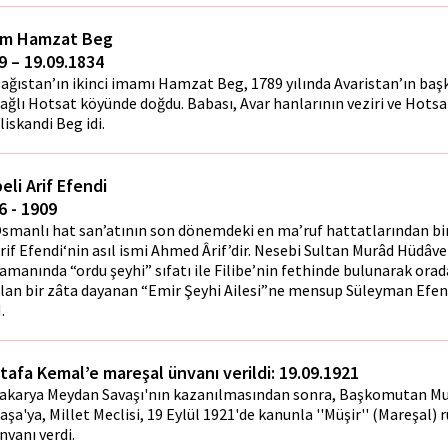
m Hamzat Beg
9 – 19.09.1834
ağıstan’ın ikinci imamı Hamzat Beg, 1789 yılında Avaristan’ın ba
ağlı Hotsat köyünde doğdu. Babası, Avar hanlarının veziri ve Hotsa
liskandi Beg idi.
beli Arif Efendi
6 - 1909
smanlı hat san’atının son dönemdeki en ma’ruf hattatlarından bir
rif Efendi‘nin asıl ismi Ahmed Ârif’dir. Nesebi Sultan Murâd Hüdâv
amanında “ordu şeyhi” sıfatı ile Filibe’nin fethinde bulunarak or
lan bir zâta dayanan “Emir Şeyhi Ailesi”ne mensup Süleyman Efend
.
tafa Kemal’e mareşal ünvanı verildi: 19.09.1921
akarya Meydan Savaşı'nın kazanılmasından sonra, Başkomutan M
aşa'ya, Millet Meclisi, 19 Eylül 1921'de kanunla ''Müşir'' (Mareşal) rü
nvanı verdi.