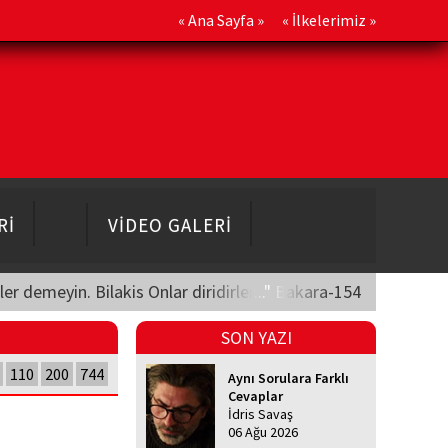
«
Ana Sayfa
» «
İlkelerimiz
»
Rİ
VİDEO GALERİ
üler demeyin. Bilakis Onlar diridirler..." Bakara-154
SON YAZI
110
200
744
Aynı Sorulara Farklı
Cevaplar
İdris Savaş
06 Ağu 2026