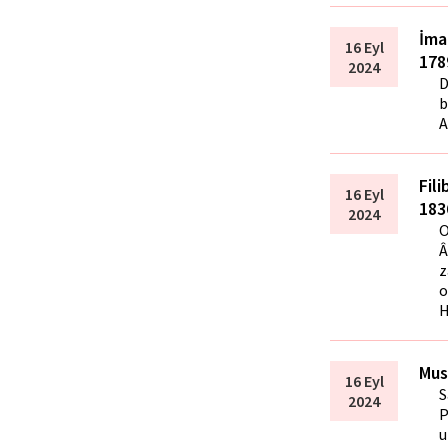
İma
16 Eyl
178
2024
D
b
A
Fili
16 Eyl
183
2024
O
Â
z
o
H
Mus
16 Eyl
S
2024
P
u