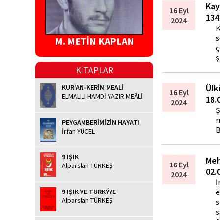
Kay
16 Eyl
134
2024
K
s
M. METİN KAPLAN
ç
ş
KİTAPLAR
Ülk
KUR'AN-KERİM MEALİ
16 Eyl
ELMALILI HAMDİ YAZIR MEÂLİ
18.
2024
Ş
m
PEYGAMBERİMİZİN HAYATI
B
İrfan YÜCEL
9 IŞIK
Meh
16 Eyl
Alparslan TÜRKEŞ
02.
2024
İ
9 IŞIK VE TÜRKÝYE
e
Alparslan TÜRKEŞ
s
s