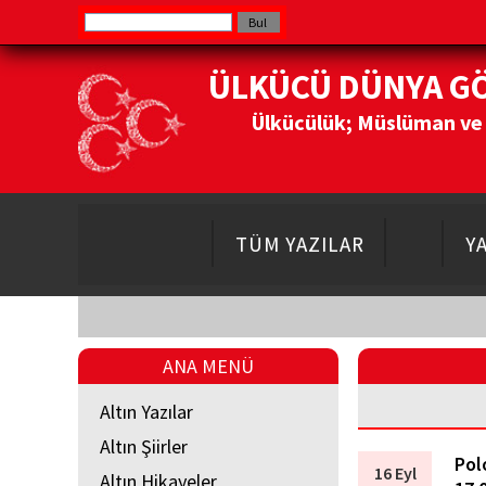
ÜLKÜCÜ DÜNYA G
Ülkücülük; Müslüman ve Do
TÜM YAZILAR
Y
ANA MENÜ
Altın Yazılar
Altın Şiirler
Pol
16 Eyl
Altın Hikayeler