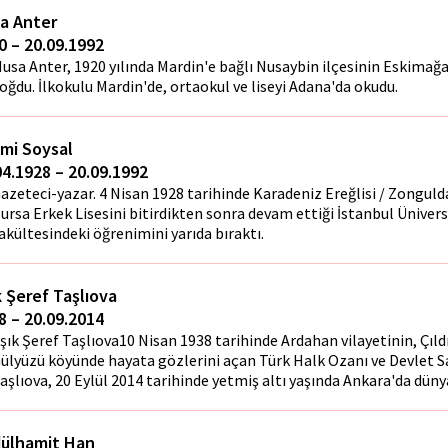
a Anter
0 – 20.09.1992
usa Anter, 1920 yılında Mardin'e bağlı Nusaybin ilçesinin Eskimağ
oğdu. İlkokulu Mardin'de, ortaokul ve liseyi Adana'da okudu.
ami Soysal
04.1928 – 20.09.1992
azeteci-yazar. 4 Nisan 1928 tarihinde Karadeniz Ereğlisi / Zonguld
ursa Erkek Lisesini bitirdikten sonra devam ettiği İstanbul Üniver
akültesindeki öğrenimini yarıda bıraktı.
k Şeref Taşlıova
8 – 20.09.2014
şık Şeref Taşlıova10 Nisan 1938 tarihinde Ardahan vilayetinin, Çıldı
ülyüzü köyünde hayata gözlerini açan Türk Halk Ozanı ve Devlet S
aşlıova, 20 Eylül 2014 tarihinde yetmiş altı yaşında Ankara'da düny
ülhamit Han