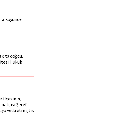
ara köyünde
ak’ta doğdu.
sitesi Hukuk
r ilçesinin,
anatçısı Şeref
aya veda etmiştir.