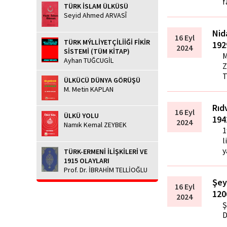
f
TÜRK İSLAM ÜLKÜSÜ
Seyid Ahmed ARVASÎ
Nid
16 Eyl
TÜRK MÝLLİYETÇİLİİĞİ FİKİR
192
2024
SİSTEMİ (TÜM KİTAP)
M
Ayhan TUĞCUGİL
Z
T
ÜLKÜCÜ DÜNYA GÖRÜŞÜ
M. Metin KAPLAN
Rıd
16 Eyl
ÜLKÜ YOLU
194
2024
Namık Kemal ZEYBEK
1
l
y
TÜRK-ERMENİ İLİŞKİLERİ VE
1915 OLAYLARI
Prof. Dr. İBRAHİM TELLİOĞLU
Şey
16 Eyl
120
2024
Ş
D