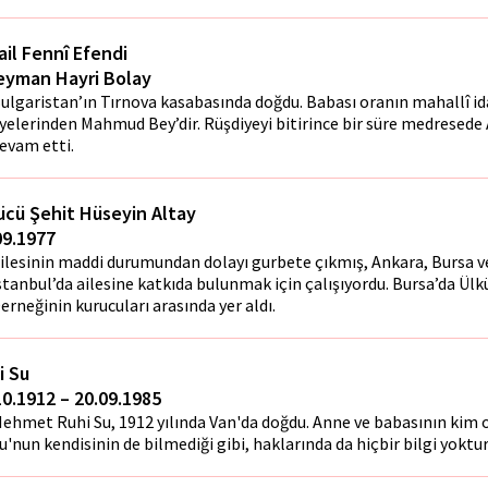
ail Fennî Efendi
eyman Hayri Bolay
ulgaristan’ın Tırnova kasabasında doğdu. Babası oranın mahallî id
yelerinden Mahmud Bey’dir. Rüşdiyeyi bitirince bir süre medresede
evam etti.
ücü Şehit Hüseyin Altay
09.1977
ilesinin maddi durumundan dolayı gurbete çıkmış, Ankara, Bursa v
stanbul’da ailesine katkıda bulunmak için çalışıyordu. Bursa’da Ülk
erneğinin kurucuları arasında yer aldı.
i Su
10.1912 – 20.09.1985
ehmet Ruhi Su, 1912 yılında Van'da doğdu. Anne ve babasının kim 
u'nun kendisinin de bilmediği gibi, haklarında da hiçbir bilgi yoktur