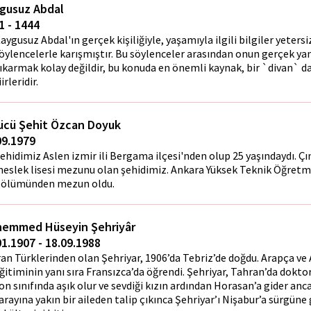
gusuz Abdal
1 - 1444
aygusuz Abdal'ın gerçek kişiliğiyle, yaşamıyla ilgili bilgiler yetersi
öylencelerle karışmıştır. Bu söylenceler arasından onun gerçek ya
ıkarmak kolay değildir, bu konuda en önemli kaynak, bir `divan` d
iirleridir.
ücü Şehit Özcan Doyuk
09.1979
ehidimiz Aslen izmir ili Bergama ilçesi'nden olup 25 yaşındaydı. Çı
eslek lisesi mezunu olan şehidimiz. Ankara Yüksek Teknik Öğretm
ölümünden mezun oldu.
emmed Hüseyin Şehriyâr
01.1907 - 18.09.1988
ran Türklerinden olan Şehriyar, 1906’da Tebriz’de doğdu. Arapça ve
ğitiminin yanı sıra Fransızca’da öğrendi. Şehriyar, Tahran’da dokto
on sınıfında aşık olur ve sevdiği kızın ardından Horasan’a gider anca
arayına yakın bir aileden talip çıkınca Şehriyar’ı Nişabur’a sürgüne 