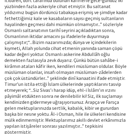
itibaren, dört tarafında bulunan kâfirlerle gece-gündüz iki
yüzbinden fazla askeriyle cihat etmiştir. Bu saltanat
yıldızımız bugün dördüncü tabakaya erişmiş ve şimdiye kadar
fethettiğimiz kale ve kasabaların sayısı geçmiş sultanların
hayalinden geçmesi dahi mümkün olmamıştır...” sözleriyle
Osmanlı saltanatının tarihî seyrini açıkladıktan sonra,
Osmanlının iktidar amacını şu ifadelerle duyurmaya
çalışmıştır;“...Bizim nazarımızda; dünya ve içindekilerin
kıymeti, Allah yolunda cihat etmenin yanında saman çöpü
kadar değeri yoktur. Osmanlı askerine Abdullâh oğlu
demekten fazlasıyla zevk duyarız. Çünkü bütün sahâbe-i
kirâmın ataları kâfir iken, kendileri müslüman oldular. Böyle
müslüman olanlar, insafı olmayan müslüman-zâdelerden
çok çok üstündürler...” şeklinde dinî kanaatini ifade etmiştir.
Timur’un istila ettiği İslam ülkelerinde yaptıklarını tasvip
etmeyerek; “...Siz Sivas’ı harap idüp, ehl-i İslâm’ın ırzını
pâyimâl etdükten sonra ne denilebilir ki! Siz, ilk suçlamayı
kendinizden gidermeye uğraşıyorsunuz. Arapça ve Farsça
gelen mektuplarınızda sertlik, kabalık, kibir ve gururdan
başka bir nesne yoktu. Âl-i Osman, hile ile ülkeleri kendisine
mülk edinmemiştir. Mektuplarımız akıllı devlet erkânımızla
yapılan istişâreler sonrası yazılmıştır...” tepkisini
göstermiştir.