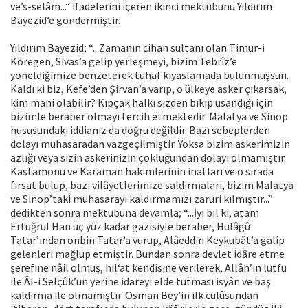
ve’s-selâm...” ifadelerini içeren ikinci mektubunu Yıldırım
Bayezid’e göndermiştir.
Yıldırım Bayezid; “...Zamanın cihan sultanı olan Timur-i
Köregen, Sivas’a gelip yerleşmeyi, bizim Tebrîz’e
yöneldiğimize benzeterek tuhaf kıyaslamada bulunmuşsun.
Kaldı ki biz, Kefe’den Şirvan’a varıp, o ülkeye asker çıkarsak,
kim mani olabilir? Kıpçak halkı sizden bıkıp usandığı için
bizimle beraber olmayı tercih etmektedir. Malatya ve Sinop
hususundaki iddianız da doğru değildir. Bazı sebeplerden
dolayı muhasaradan vazgeçilmiştir. Yoksa bizim askerimizin
azlığı veya sizin askerinizin çokluğundan dolayı olmamıştır.
Kastamonu ve Karaman hakimlerinin inatları ve o sırada
fırsat bulup, bazı vilâyetlerimize saldırmaları, bizim Malatya
ve Sinop’taki muhasarayı kaldırmamızı zaruri kılmıştır...”
dedikten sonra mektubuna devamla; “...İyi bil ki, atam
Ertuğrul Han üç yüz kadar gazisiyle beraber, Hülâgû
Tatar’ından onbin Tatar’a vurup, Alâeddin Keykubât’a galip
gelenleri mağlup etmiştir. Bundan sonra devlet idâre etme
şerefine nâil olmuş, hil‘at kendisine verilerek, Allâh’ın lutfu
ile Âl-i Selçûk’un yerine idareyi elde tutması isyân ve baş
kaldırma ile olmamıştır. Osman Bey’in ilk culûsundan