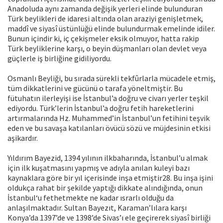
Anadoluda aynı zamanda değişik yerleri elinde bulunduran
Türk beylikleri de idaresi altında olan araziyi genişletmek,
maddî ve siyasî üstünlüğü elinde bulundurmak emelinde idiler.
Bunun içindir ki, iç çekişmeler eksik olmuyor, hatta rakip
Türk beyliklerine karşı, o beyin düşmanları olan devlet veya
güçlerle iş birliğine gidiliyordu.
Osmanlı Beyliği, bu sırada sürekli tekfûrlarla mücadele etmiş,
tüm dikkatlerini ve gücünü o tarafa yöneltmiştir. Bu
fütuhatın ilerleyişi ise İstanbul’a doğru ve civarı yerler teşkil
ediyordu. Türk’lerin İstanbul’a doğru fetih hareketlerini
artırmalarında Hz. Muhammed’in İstanbul’un fetihini teşvik
eden ve bu savaşa katılanları övücü sözü ve müjdesinin etkisi
aşikardır.
Yıldırım Bayezid, 1394 yılının ilkbaharında, İstanbul’u almak
için ilk kuşatmasını yapmış ve adıyla anılan kuleyi bazı
kaynaklara göre bir yıl içerisinde inşa etmiştir28. Bu inşa işini
oldukça rahat bir şekilde yaptığı dikkate alındığında, onun
İstanbul‘u fethetmekte ne kadar ısrarlı olduğu da
anlaşılmaktadır. Sultan Bayezıt, Karaman’lılara karşı
Konya’da 1397’de ve 1398’de Sivas’ı ele geçirerek siyasî birliği