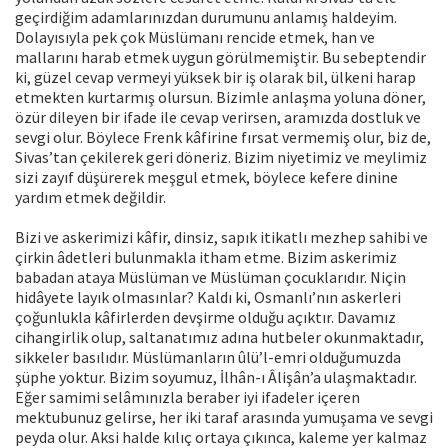
geçirdiğim adamlarınızdan durumunu anlamış haldeyim.
Dolayısıyla pek çok Müslümanı rencide etmek, han ve
mallarını harab etmek uygun görülmemiştir. Bu sebeptendir
ki, güzel cevap vermeyi yüksek bir iş olarak bil, ülkeni harap
etmekten kurtarmış olursun. Bizimle anlaşma yoluna döner,
özür dileyen bir ifade ile cevap verirsen, aramızda dostluk ve
sevgi olur. Böylece Frenk kâfirine fırsat vermemiş olur, biz de,
Sivas’tan çekilerek geri döneriz. Bizim niyetimiz ve meylimiz
sizi zayıf düşürerek meşgul etmek, böylece kefere dinine
yardım etmek değildir.
Bizi ve askerimizi kâfir, dinsiz, sapık itikatlı mezhep sahibi ve
çirkin âdetleri bulunmakla itham etme. Bizim askerimiz
babadan ataya Müslüman ve Müslüman çocuklarıdır. Niçin
hidâyete layık olmasınlar? Kaldı ki, Osmanlı’nın askerleri
çoğunlukla kâfirlerden devşirme olduğu açıktır. Davamız
cihangirlik olup, saltanatımız adına hutbeler okunmaktadır,
sikkeler basılıdır. Müslümanların ûlü’l-emri olduğumuzda
şüphe yoktur. Bizim soyumuz, İlhân-ı Âlişân’a ulaşmaktadır.
Eğer samimi selâmınızla beraber iyi ifadeler içeren
mektubunuz gelirse, her iki taraf arasında yumuşama ve sevgi
peyda olur. Aksi halde kılıç ortaya çıkınca, kaleme yer kalmaz