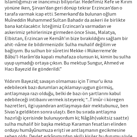
İslamlığımızı ve inancımızı biliyorlar. Hedefimiz Kefe ve Kırım
yönüne iken, Şirvan’dan geri dönüp tekrar Erzincan’dan o
tarafa varmak icap etti. Semerkand’da bulunan oğlum
Muîneddin Muhammed Sultan Bahadır da askeri ile birlikte
bana katılacaktır. İsteğimiz Erzincan’a varmadan ve
askerimiz şehirlerinize girmeden önce Sivas, Malatya,
Elbistan, Erzincan ve Kemâh’ın bize bırakıldığını sağlam bir
ahit-nâme ile bildirmenizdir. Sulha muhalif değilim ve
bağlıyım. Bu sulhun bir sûretini Mekke-i Mükerreme’de
Bâbü’l-Harâm’da kapalı muhafaza olunsun ki, kimin bu sulha
uyup uymadığı ortaya çıksın. Bu mektup Sungur, Ahmed ve
Hacı Bayezid ile gönderildi.”
Yıldırım Bayezid; savaşın olmaması için Timur’u ikna
edebilecek bazı durumları açıklamayı uygun görmüş,
antlaşmaya razı olduğu, belki de bazı ön şartlarını kabul
edebileceği intibaını vermek isteyerek; “...Timûr-i köregen
hazretleri, ilgi uyandıran antlaşmaya dair mektubunuz, ben
Sivas’a geldikten sonra ulaştı. Ben bu sırada antlaşma
hazırlığı içerisinde bulunuyordum ki; Nâgâh(vakitsiz saatte)
sulha muhalif bir başka mektup Karaman fesatları elinden
orduyu humâyûnumuza erişti ve antlaşmanın gecikmesine
sebep oldu. Devlet erkânımızdan akıllı kişiler bu durumu şöyle