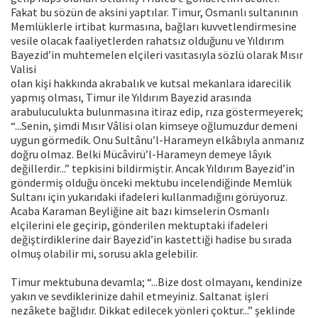
Fakat bu sözün de aksini yaptılar. Timur, Osmanlı sultanının
Memlüklerle irtibat kurmasına, bağları kuvvetlendirmesine
vesile olacak faaliyetlerden rahatsız olduğunu ve Yıldırım
Bayezid’in muhtemelen elçileri vasıtasıyla sözlü olarak Mısır
Valisi
olan kişi hakkında akrabalık ve kutsal mekanlara idarecilik
yapmış olması, Timur ile Yıldırım Bayezid arasında
arabuluculukta bulunmasına itiraz edip, rıza göstermeyerek;
“...Senin, şimdi Mısır Vâlisi olan kimseye oğlumuzdur demeni
uygun görmedik. Onu Sultânu’l-Harameyn elkâbıyla anmanız
doğru olmaz. Belki Mücâvirü’l-Harameyn demeye lâyık
değillerdir...” tepkisini bildirmiştir. Ancak Yıldırım Bayezid’in
göndermiş olduğu önceki mektubu incelendiğinde Memlük
Sultanı için yukarıdaki ifadeleri kullanmadığını görüyoruz.
Acaba Karaman Beyliğine ait bazı kimselerin Osmanlı
elçilerini ele geçirip, gönderilen mektuptaki ifadeleri
değiştirdiklerine dair Bayezid’in kastettiği hadise bu sırada
olmuş olabilir mi, sorusu akla gelebilir.
Timur mektubuna devamla; “...Bize dost olmayanı, kendinize
yakın ve sevdiklerinize dahil etmeyiniz. Saltanat işleri
nezâkete bağlıdır. Dikkat edilecek yönleri çoktur...” şeklinde