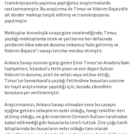
transkripsiyonlu yayınına yaptığımız araştırmalarda
rastlanmamıştır. Bu araştırma ile Timur ve Yıldırım Bayezid’e
ait dörder mektup tespit edilmiş ve transkripsiyonu
yapılmıştır.
Mektuplar kronolojik sıraya göre incelendiğinde; Timur,
yazdığı mektuplarda istek ve şartlarına her defasında
yenilerini ilâve ederek durumu imkansız hale getirmiş ve
Yıldırım Bayezıt’ı savaşı tercihe mecbur etmiştir.
Ankara Savaşı sonrası galip gelen Emir Timur’un Anadolu’daki
faaliyetleri, İstanbul’u fetih planı ve esir düşen Sultan
Yıldırım’ın durumu, eceli ile vefatı veya intihar ettiği,
Timur’un Semerkand’a yazdığı Fetihnâme hususları üzerine
bir hayli araştırmalar yapıldığı için, burada zikredilen
konulara yer verilmemiştir.
Araştırmamızı, Ankara Savaşı olmadan önce bu savaşın
eşiğine getiren sebeplerin neler olduğu, hangi teklifler ileri
atılmış olduğu, ne gibi önerilerin Osmanlı Sultanı tarafından
kabul edilmediği gibi hususlarla sınırlı tuttuk. Zira çoğu tarih
kitaplarında bu hususların neler olduğu tam olarak