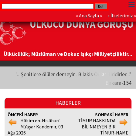
«
Ana Sayfa
» «
İlkelerimiz
»
ÜLKÜCÜ DÜNYA GÖRÜŞÜ
Ülkücülük; Müslüman ve Dokuz Işıkçı Milliyetçiliktir...
"...Şehitlere ölüler demeyin. Bilakis Onlar diridirler..."
Bakara-154
HABERLER
ÖNCEKİ HABER
SONRAKİ HABER
Hâkim en-Nisâburî
TİMUR HAKKINDA
M.Yaşar Kandemir, 03
BİLİNMEYEN BİR
Ağu 2026
TİMUR-NAME