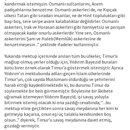
kandırmak istemişsin. Osmanlı sultanlarını, Acem
padişahlarına benzetme. Osmanlı askerleri de, ne Kıpçak
ülkesi Tatarı gibi sıradan insanlar, ne de Hint toplulukları gibi
başı boş, sere serpe avare kalabalıklar değildirler. Osmanlı
askerleri, Irak ve Horasan askerleri gibi hamiyetsiz ve perişan
olmayacak kadar onurlu askerlerdir. Yine sen, Osmanlı
askerlerini Şam ve Haleb(Memlûk) askerlerine de
benzetmeyesin...” şeklinde ifadeler kullanmıştır.
Yukarıda mektup içerisinde anılan tüm bu ülkeler, Timur’a
mağlup olmuş yerler olduğu için, Yıldırım Bayezid buraları
kötü birer örnek olarak Timur’a göstermek istemiştir. Ayrıca
Yıldırım’ın mektubunda adları geçen İslam ülkelerinde
Timur’un, çok sayıda Müslümanı öldürdüğü ve şehirlerini
harab ettiği kaydedilmektedir ki, bu durumu Timur da
söylemekte bir beis görmemiştir. Böylesine bir âkibete
uğramak istemeyen Yıldırım Bayezid, işi savaş yoluyla
bitirmek istemiş olacak ki ona yazdığı cevabında; “...bu
mektup eline geçtikten sonra savaş meydanına her kim ki
gelmeyip kaçarsa, onun eşi üç talakla kendisinden boş
olsun...” diyerek, Timur’u savaş meydanına davet etmiş,
gözdağı vermiştir.