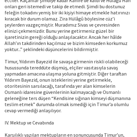
ettiler. Kaçanlar şimdiye kadar Kâhire’de kaldı ve Hülâgû Han
onları geri istemedi ve takip de etmedi. Şimdi bu dostunuz
feleğin tokadını yemiş bir iki kişiyi himaye etmekle hatırınızı
kıracak bir durum olamaz. Zira Hülâgû böylesine cüz’i
şeylerden vazgeçmiştir. Muradımız Sivas ve çevresinden
elinizi çekmenizdir. Bunu yerine getirmeniz güzel bir
işaretinizin gereği olduğu anlaşılacaktır. Ancak her hâlde
Allah’ın takdirinden kaçılmaz ve bizim kimseden korkumuz
yoktur...” şeklindeki düşüncelerini bildirmiştir.
Timur, Yıldırım Bayezid ile savaşa girmenin riskli olabileceği
husussunda tereddüte düşmüş, elçiler vasıtasıyla savaş
yapmadan amacına ulaşma yoluna gitmiştir. Diğer taraftan
Yıldırım Bayezid, onun isteklerini yerine getirmekle,
otoritesinin sarsılacağı, tarafında yer alan kimselerin
Osmanlı idaresine güvenlerinin kalmayacağı ve Osmanlı
geleneğine ters düşen “Kendisine sığınan kimseyi düşmanına
teslim etmek” durumda olmak ismediği için Timur’a olumlu
cevap vermediği anlaşılıyor.
IV. Mektup ve Cevabında
Karşılıklı yazılan mektupların en sonuncusunda Timur’un,