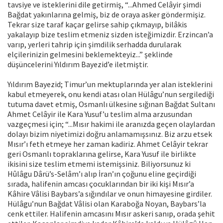
tavsiye ve isteklerini dile getirmiş, “...Ahmed Celâyir şimdi
Bağdat yakınlarına gelmiş, biz de oraya asker göndermişiz.
Tekrar size taraf kaçar gelirse sahip çıkmayıp, bilâkis
yakalayıp bize teslim etmeniz sizden isteğimizdir. Erzincan’a
varıp, yerleri tahrip için şimdilik serhadda durularak
elçilerinizin gelmesini beklemekteyiz...” şeklinde
düşüncelerini Yıldırım Bayezid’e iletmiştir.
Yıldırım Bayezid; Timur’un mektuplarında yer alan isteklerini
kabul etmeyerek, onu kendi atası olan Hülâgu’nun sergilediği
tutuma davet etmiş, Osmanlı ülkesine sığınan Bağdat Sultanı
Ahmet Celâyir ile Kara Yusuf’u teslim alma arzusundan
vazgeçmesi için; “...Mısır hakimi ile aranızda geçen olaylardan
dolayı bizim niyetimizi doğru anlamamışsınız. Biz arzu etsek
Mısır’ı feth etmeye her zaman kadiriz. Ahmet Celâyir tekrar
geri Osmanlı topraklarına gelirse, Kara Yusuf ile birlikte
ikisini size teslim etmemi istemişsiniz. Biliyorsunuz ki
Hûlâgu Dârü’s-Selâm’ı alıp İran’ın çoğunu eline geçirdiği
sırada, halifenin amcası çocuklarından bir iki kişi Mısır’a
Kâhire Vâlisi Baybars’a sığındılar ve onun himayesine girdiler.
Hülâgu’nun Bağdat Vâlisi olan Karaboğa Noyan, Baybars’la
cenk ettiler. Halifenin amcasını Mısır askeri sanıp, orada şehit