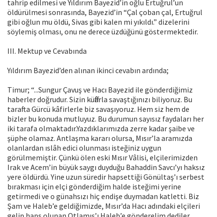
tahrip edilmesi ve Yıldırım Bayezid’in oğlu Ertuğrul’un
öldürülmesi sonrasında, Bayezid’in “Çal çoban çal, Ertuğrul
gibi oğlun mu öldü, Sivas gibi kalen mi yıkıldı.” dizelerini
söylemiş olması, onu ne derece üzdüğünü göstermektedir.
III. Mektup ve Cevabında
Yıldırım Bayezid’den alınan ikinci cevabın ardında;
Timur; “...Sungur Çavuş ve Hacı Bayezid ile gönderdiğimiz
haberler doğrudur. Sizin küffârla savaştığınızı biliyoruz. Bu
tarafta Gürcü kâfirlerle biz savaşıyoruz. Hem siz hem de
bizler bu konuda mutluyuz. Bu durumun sayısız faydaları her
iki tarafa olmaktadır.Yazdıklarımızda zerre kadar şaibe ve
şüphe olamaz. Antlaşma kararı olursa, Mısır’la aramızda
olanlardan ıslâh edici olunması isteğiniz uygun
görülmemiştir. Çünkü ölen eski Mısır Vâlisi, elçilerimizden
Irak ve Acem’in büyük saygı duyduğu Bahaddin Savcı’yı haksız
yere öldürdü. Yine uzun süredir hapsettiği Gönültaş’ı serbest
bırakması için elçi gönderdiğim halde isteğimi yerine
getirmedi ve o günahsızı hiç endişe duymadan katletti. Biz
Şam ve Haleb’e geldiğimizde, Mısır’da Hacı adındaki elçileri
gelip haps olunan Otlamış’ı Haleb’e gönderelim dediler.