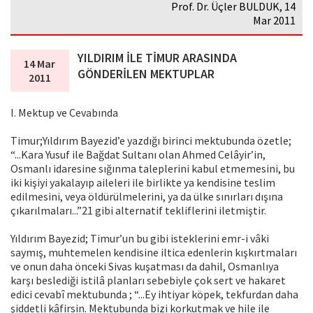
Prof. Dr. Üçler BULDUK, 14
Mar 2011
YILDIRIM İLE TİMUR ARASINDA
14 Mar
GÖNDERİLEN MEKTUPLAR
2011
I. Mektup ve Cevabında
Timur;Yıldırım Bayezid’e yazdığı birinci mektubunda özetle;
“...Kara Yusuf ile Bağdat Sultanı olan Ahmed Celâyir’in,
Osmanlı idaresine sığınma taleplerini kabul etmemesini, bu
iki kişiyi yakalayıp aileleri ile birlikte ya kendisine teslim
edilmesini, veya öldürülmelerini, ya da ülke sınırları dışına
çıkarılmaları...”21 gibi alternatif tekliflerini iletmiştir.
Yıldırım Bayezid; Timur’un bu gibi isteklerini emr-i vâki
saymış, muhtemelen kendisine iltica edenlerin kışkırtmaları
ve onun daha önceki Sivas kuşatması da dahil, Osmanlıya
karşı beslediği istilâ planları sebebiyle çok sert ve hakaret
edici cevabî mektubunda ; “...Ey ihtiyar köpek, tekfurdan daha
şiddetli kâfirsin. Mektubunda bizi korkutmak ve hile ile