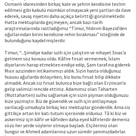
Osmanlı idaresinden birkaç kale ve şehrin kendisine teslim
edilmesi gibi kabulü mümkün olmayacak yeni şartları da ilave
ederek, savaş niyetini daha açıkça belirttiği görülmektedir.
Hatta mektuplarda geçmeyen, ancak bazı tarih
araştırmalarında rastladığımız “Timur, Yıldırım Bayezid’den
oğullarından birini kendisine rehin bırakması” isteğinde de
bulunduğunu kaydetmişlerdir.
Timur; “...Şimdiye kadar sulh için çalıştım ve nihayet Sivas’a
gelmem söz konusu oldu. Kâfire fırsat vermemek, İslam
diyarlarını harap etmekten endişe edip, Şam tarafına giderek
Mısır azizinden intikamımızı aldık. Sizin hasta olduğunuz
hususu ağızlarda dolaşırken, biz bunu fırsat bilip dikkate
almadık. Ancak siz fırsat bulunca bize bağlı olan Erzincan’a
gelip valimizi rencide ettiniz. Adamımız olan Taharten
(Muttaharten) sulhu sağlamak için sizin pişman olduğunuzu
bize yazmıştır. Biz de güvendik ve sulh için antlaşmaya
varılacağı umuduyla birkaç kez mektuplar gönderdik. Ama siz
gittikçe artan bir katı tutum içerisinde oldunuz. Tâ ki biz ve
askerimiz için kâfir ve kâfirden daha eşed kâfirlerdir demeniz
sözü her yerde söylenir olmaya başladı. Elçileriniz olan
Sungur ve Ahmed adamlarınız uzun süredir yanımızdadırlar.