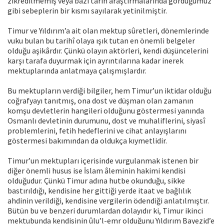
zikredilmemiş veya bazı tarih araştırmalarında gördüğümüz
gibi sebeplerin bir kısmı sayılarak yetinilmiştir.
Timur ve Yıldırım’a ait olan mektup sûretleri, dönemlerinde
vuku bulan bu tarihî olaya ışık tutan en önemli belgeler
olduğu aşikârdır. Çünkü olayın aktörleri, kendi düşüncelerini
karşı tarafa duyurmak için ayrıntılarına kadar inerek
mektuplarında anlatmaya çalışmışlardır.
Bu mektupların verdiği bilgiler, hem Timur’un iktidar olduğu
coğrafyayı tanıtmış, ona dost ve düşman olan zamanın
komşu devletlerin hangileri olduğunu göstermesi yanında
Osmanlı devletinin durumunu, dost ve muhaliflerini, siyasî
problemlerini, fetih hedeflerini ve cihat anlayışlarını
göstermesi bakımından da oldukça kıymetlidir.
Timur’un mektupları içerisinde vurgulanmak istenen bir
diğer önemli husus ise İslam âleminin hakimi kendisi
olduğudur. Çünkü Timur adına hutbe okunduğu, sikke
bastırıldığı, kendisine her gittiği yerde itaat ve bağlılık
ahdinin verildiği, kendisine vergilerin ödendiği anlatılmıştır.
Bütün bu ve benzeri durumlardan dolayıdır ki, Timur ikinci
mektubunda kendisinin ûlu’l-emr olduğunu Yıldırım Bayezid’e