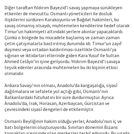
Diğer taraftan Yıldırım Bayezid’i savaş yapmaya sürükleyen
etkenler de mevcuttu. Osmanlı yöneticileri ile dosluk
ilişkilerini sürdüren Karakoyunlu ve Bağdat hakimleri, bu
savaş olmamış olsaydı, muhtemelen kendilerine hedef olarak
Timur’un hakimiyeti altındaki yerlere akınlar yapacaklardı.
Çünkü o bölgede bu mücadele başlamış ve zaman zaman
çetin çatışmalarla bastırılmış durumda idi. Timur’un zayıf
düşmesi veya ortadan kaldırılması özellikle Osmanlı’ya
sığınan ve iktidarları ellerinde giden Kara Yusuf ile Sultan
Ahmed Celâyir’in işine geliyordu. Yıldırım Bayezid’i savaşa
teşvik edenler arasında muhtemelen bu iki kişinin etkisi
olmalıdır.
Ankara Savaşı’nın olması, Anadolu’da kargaşalığa, siyasî
dağılmalara ve sefalete yol açtığı gibi, Osmanlı’nın
Balkanlardaki fütuhatını bir süre durdurmuştur. Ayrıca
Anadolu’da, Irak, Horasan, Azerbaycan, Gürcistan ve
çevresindeki siyasî dengeleri de etkilemiştir.
Osmanlı Beyliğinin hakim olduğu yerler, Anadolu’nun iç ve
batı bölgelerini oluşturuyordu. Sınırları dönemin Bizans
toprakları içerisinde olan merkezler teşkil ediyordu. Bu sırada