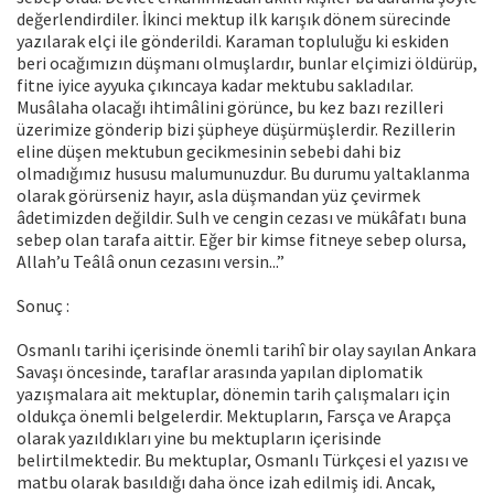
değerlendirdiler. İkinci mektup ilk karışık dönem sürecinde
yazılarak elçi ile gönderildi. Karaman topluluğu ki eskiden
beri ocağımızın düşmanı olmuşlardır, bunlar elçimizi öldürüp,
fitne iyice ayyuka çıkıncaya kadar mektubu sakladılar.
Musâlaha olacağı ihtimâlini görünce, bu kez bazı rezilleri
üzerimize gönderip bizi şüpheye düşürmüşlerdir. Rezillerin
eline düşen mektubun gecikmesinin sebebi dahi biz
olmadığımız hususu malumunuzdur. Bu durumu yaltaklanma
olarak görürseniz hayır, asla düşmandan yüz çevirmek
âdetimizden değildir. Sulh ve cengin cezası ve mükâfatı buna
sebep olan tarafa aittir. Eğer bir kimse fitneye sebep olursa,
Allah’u Teâlâ onun cezasını versin...”
Sonuç :
Osmanlı tarihi içerisinde önemli tarihî bir olay sayılan Ankara
Savaşı öncesinde, taraflar arasında yapılan diplomatik
yazışmalara ait mektuplar, dönemin tarih çalışmaları için
oldukça önemli belgelerdir. Mektupların, Farsça ve Arapça
olarak yazıldıkları yine bu mektupların içerisinde
belirtilmektedir. Bu mektuplar, Osmanlı Türkçesi el yazısı ve
matbu olarak basıldığı daha önce izah edilmiş idi. Ancak,