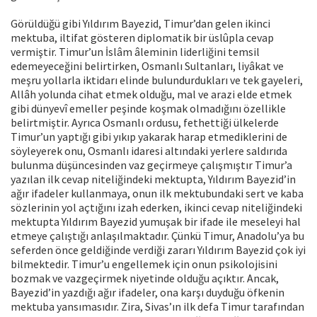
Görüldüğü gibi Yıldırım Bayezid, Timur’dan gelen ikinci
mektuba, iltifat gösteren diplomatik bir üslûpla cevap
vermiştir. Timur’un İslâm âleminin liderliğini temsil
edemeyeceğini belirtirken, Osmanlı Sultanları, liyâkat ve
meşru yollarla iktidarı elinde bulundurdukları ve tek gayeleri,
Allâh yolunda cihat etmek olduğu, mal ve arazi elde etmek
gibi dünyevî emeller peşinde koşmak olmadığını özellikle
belirtmiştir. Ayrıca Osmanlı ordusu, fethettiği ülkelerde
Timur’un yaptığı gibi yıkıp yakarak harap etmediklerini de
söyleyerek onu, Osmanlı idaresi altındaki yerlere saldırıda
bulunma düşüncesinden vaz geçirmeye çalışmıştır Timur’a
yazılan ilk cevap niteliğindeki mektupta, Yıldırım Bayezid’in
ağır ifadeler kullanmaya, onun ilk mektubundaki sert ve kaba
sözlerinin yol açtığını izah ederken, ikinci cevap niteliğindeki
mektupta Yıldırım Bayezid yumuşak bir ifade ile meseleyi hal
etmeye çalıştığı anlaşılmaktadır. Çünkü Timur, Anadolu’ya bu
seferden önce geldiğinde verdiği zararı Yıldırım Bayezid çok iyi
bilmektedir. Timur’u engellemek için onun psikolojisini
bozmak ve vazgeçirmek niyetinde olduğu açıktır. Ancak,
Bayezid’in yazdığı ağır ifadeler, ona karşı duyduğu öfkenin
mektuba yansımasıdır. Zira, Sivas’ın ilk defa Timur tarafından