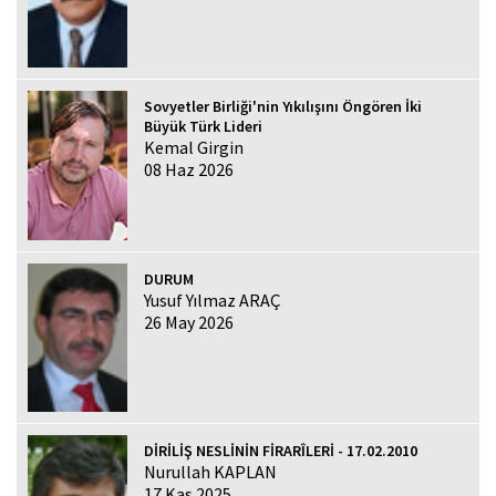
Sovyetler Birliği'nin Yıkılışını Öngören İki
Büyük Türk Lideri
Kemal Girgin
08 Haz 2026
DURUM
Yusuf Yılmaz ARAÇ
26 May 2026
DİRİLİŞ NESLİNİN FİRARÎLERİ - 17.02.2010
Nurullah KAPLAN
17 Kas 2025