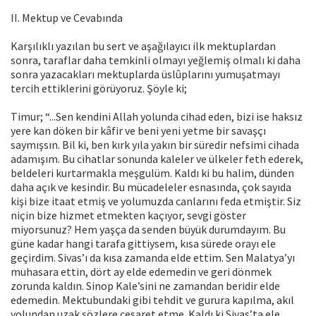
II. Mektup ve Cevabında
Karşılıklı yazılan bu sert ve aşağılayıcı ilk mektuplardan
sonra, taraflar daha temkinli olmayı yeğlemiş olmalı ki daha
sonra yazacakları mektuplarda üslûplarını yumuşatmayı
tercih ettiklerini görüyoruz. Şöyle ki;
Timur; “...Sen kendini Allah yolunda cihad eden, bizi ise haksız
yere kan döken bir kâfir ve beni yeni yetme bir savaşçı
saymışsın. Bil ki, ben kırk yıla yakın bir süredir nefsimi cihada
adamışım. Bu cihatlar sonunda kaleler ve ülkeler feth ederek,
beldeleri kurtarmakla meşgulüm. Kaldı ki bu halim, dünden
daha açık ve kesindir. Bu mücadeleler esnasında, çok sayıda
kişi bize itaat etmiş ve yolumuzda canlarını feda etmiştir. Siz
niçin bize hizmet etmekten kaçıyor, sevgi göster
miyorsunuz? Hem yaşça da senden büyük durumdayım. Bu
güne kadar hangi tarafa gittiysem, kısa sürede orayı ele
geçirdim. Sivas’ı da kısa zamanda elde ettim. Sen Malatya’yı
muhasara ettin, dört ay elde edemedin ve geri dönmek
zorunda kaldın. Sinop Kale’sini ne zamandan beridir elde
edemedin. Mektubundaki gibi tehdit ve gurura kapılma, akıl
yolundan uzak sözlere cesaret etme. Kaldı ki Sivas’ta ele