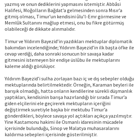
yazmış ve onun dediklerini yapmasını istemiştir. Abbâsi
Halifesi, Moğolların Bağdat’a gelmesinden sonra Mısır’a
gitmiş olması, Timur’un kendisini ûlu’l-Emr görmesine ve
Memlûk Sultanını mağlup etmesi, onu bu fikre götürmüş
olabileceği de dikkate alınmalıdır.
Timur ve Yıldırım Bayezid’in yazdıkları mektuplar diplomatik
bakımdan incelendiğinde; Yıldırım Bayezid’in ilk başta öfke ile
cevap verdiği, daha sonraki sonucun bir savaşa kadar
gitmesini istemeyen bir endişe üslûbu ile mektuplarını
kaleme aldığı görülüyor.
Yıldırım Bayezid’i sulha zorlayan bazı iç ve dış sebepler olduğu
mektuplarında belirtilmektedir. Örneğin, Karaman beyleri ile
barışık olmadığı, hatta onların kendilerine sürekli düşmanlık
yaptıkları, kendisinin barışa hazırlandığı bir sırada Timur’a
giden elçilerini ele geçirerek mektupların içeriğini
değiştirmek suretiyle başka bir mektubu Timur’a
gönderdikleri, böylece savaşa yol açtıkları açıkça yazılmıştır.
Yine Kastamonu hakimi ile Osmanlı idaresinin mücadele
içerisinde bulunduğu, Sinop ve Malatya muhasaralarını
kaldırma sebepleri içerisinde gösterilmiştir.