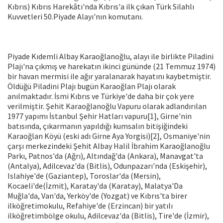
Kıbrıs) Kıbrıs Harekâtı'nda Kıbrıs'a ilk çıkan Türk Silahlı
Kuvvetleri 50.Piyade Alayı'nın komutanı.
Piyade Kıdemli Albay Karaoğlanoğlu, alayı ile birlikte Piladini
Plajı'na çıkmış ve harekatın ikinci gününde (21 Temmuz 1974)
bir havan mermisi ile ağır yaralanarak hayatını kaybetmiştir.
Öldüğü Piladini Plajı bugün Karaoğlan Plajı olarak
anılmaktadır. İsmi Kıbrıs ve Türkiye'de daha bir çok yere
verilmiştir. Şehit Karaoğlanoğlu Vapuru olarak adlandırılan
1977 yapımı İstanbul Şehir Hatları vapuru[1], Girne'nin
batısında, çıkarmanın yapıldığı kumsalın bitişiğindeki
Karaoğlan Köyü (eski adı Girne Aya Yorgisi)[2], Osmaniye'nin
çarşı merkezindeki Şehit Albay Halil İbrahim Karaoğlanoğlu
Parkı, Patnos'da (Ağrı), Altındağ'da (Ankara), Manavgat'ta
(Antalya), Adilcevaz'da (Bitlis), Odunpazarı'nda (Eskişehir),
Islahiye'de (Gaziantep), Toroslar'da (Mersin),
Kocaeli'de(İzmit), Karatay'da (Karatay), Malatya'Da
Muğla'da, Van'da, Yerköy'de (Yozgat) ve Kıbrıs'ta birer
ilköğretimokulu, Refahiye'de (Erzincan) bir yatılı
ilköğretimbölge okulu, Adilcevaz'da (Bitlis), Tire'de (İzmir),