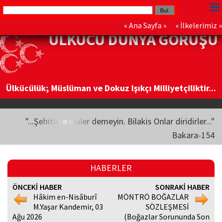
«
Ana Sayfa
» «
İlkelerimiz
»
ÜLKÜCÜ DÜNYA GÖRÜŞÜ
Ülkücülük; Müslüman ve Dokuz Işıkçı Milliyetçiliktir...
"...Şehitlere ölüler demeyin. Bilakis Onlar diridirler..."
Bakara-154
HABERLER
ÖNCEKİ HABER
SONRAKİ HABER
Hâkim en-Nisâburî
MÖNTRÖ BOĞAZLAR
M.Yaşar Kandemir, 03
SÖZLEŞMESİ
Ağu 2026
(Boğazlar Sorununda Son