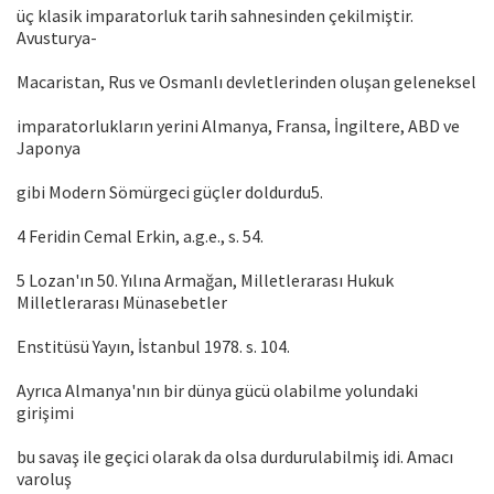
üç klasik imparatorluk tarih sahnesinden çekilmiştir.
Avusturya-
Macaristan, Rus ve Osmanlı devletlerinden oluşan geleneksel
imparatorlukların yerini Almanya, Fransa, İngiltere, ABD ve
Japonya
gibi Modern Sömürgeci güçler doldurdu5.
4 Feridin Cemal Erkin, a.g.e., s. 54.
5 Lozan'ın 50. Yılına Armağan, Milletlerarası Hukuk
Milletlerarası Münasebetler
Enstitüsü Yayın, İstanbul 1978. s. 104.
Ayrıca Almanya'nın bir dünya gücü olabilme yolundaki
girişimi
bu savaş ile geçici olarak da olsa durdurulabilmiş idi. Amacı
varoluş