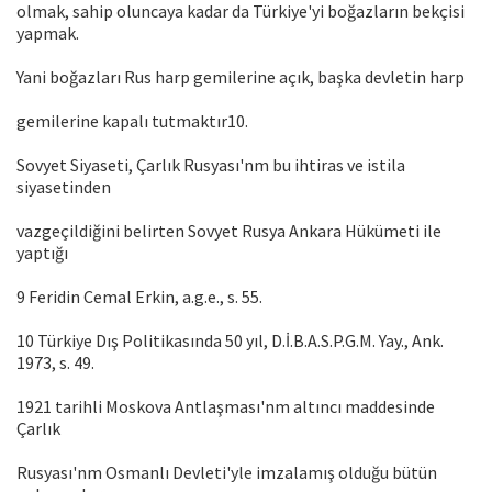
olmak, sahip oluncaya kadar da Türkiye'yi boğazların bekçisi
yapmak.
Yani boğazları Rus harp gemilerine açık, başka devletin harp
gemilerine kapalı tutmaktır10.
Sovyet Siyaseti, Çarlık Rusyası'nm bu ihtiras ve istila
siyasetinden
vazgeçildiğini belirten Sovyet Rusya Ankara Hükümeti ile
yaptığı
9 Feridin Cemal Erkin, a.g.e., s. 55.
10 Türkiye Dış Politikasında 50 yıl, D.İ.B.A.S.P.G.M. Yay., Ank.
1973, s. 49.
1921 tarihli Moskova Antlaşması'nm altıncı maddesinde
Çarlık
Rusyası'nm Osmanlı Devleti'yle imzalamış olduğu bütün