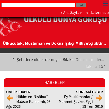
«
Ana Sayfa
» «
İlkelerimiz
»
ÜLKÜCÜ DÜNYA GÖRÜŞÜ
Ülkücülük; Müslüman ve Dokuz Işıkçı Milliyetçiliktir...
"...Şehitlere ölüler demeyin. Bilakis Onlar diridirler..."
Bakara-154
HABERLER
ÖNCEKİ HABER
SONRAKİ HABER
Hâkim en-Nisâburî
Ey Müslümanlar /
M.Yaşar Kandemir, 03
Mehmet Şevket Eygi
Ağu 2026
, 18 Tem 2010