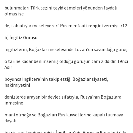
bulunmaları Türk tezini teyid etmeleri yönünden faydalı
olmuş ise
de, tabiatıyla meseleye sırf Rus menfaati rengini vermiştir12.
b) İngiliz Görüşü:
İngilizlerin, Boğazlar meselesinde Lozan'da savunduğu görüş
o tarihe kadar benimsemiş olduğu görüşün tam zıddıdır. 19ncı
Asır
boyunca İngiltere'nin takip ettiği Boğazlar siyaseti,
hakimiyetini
denizlerde arayan bir devlet sıfatıyla, Rusya'nın Boğazlara
inmesine
mani olmağa ve Boğazları Rus kuvvetlerine kapalı tutmaya
dayalı
bir siyaset benimsemişti. İngiltere'nin Rusya'yı Karadeniz'de