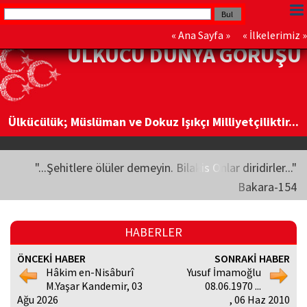
«
Ana Sayfa
» «
İlkelerimiz
»
ÜLKÜCÜ DÜNYA GÖRÜŞÜ
Ülkücülük; Müslüman ve Dokuz Işıkçı Milliyetçiliktir...
"...Şehitlere ölüler demeyin. Bilakis Onlar diridirler..."
Bakara-154
HABERLER
ÖNCEKİ HABER
SONRAKİ HABER
Hâkim en-Nisâburî
Yusuf İmamoğlu
M.Yaşar Kandemir, 03
08.06.1970 ...
Ağu 2026
, 06 Haz 2010