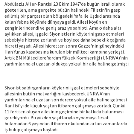
Abdülaziz Ali er-Rantisi 23 Ekim 1947'de bugün İsrail olarak
gösterilen, ama gerçekte bütün halindeki Filistin'in gasp
edilmiş bir parçası olan bölgedeki Yafa ile Uşdud arasında
kalan Yebna köyünde dünyaya geldi. Ailesi köyün en
zenginlerindendi ve geniş araziye sahipti. Ama o daha altı
aylıkken ailesi, işgalci Siyonistlerin köylerini gasp etmeleri
sebebiyle hicrete zorlandı ve böylece daha bebeklik çağında
hicreti yaşadı. Ailesi hicretten sonra Gazze'nin güneyindeki
Han Yunus kasabasına kurulan bir mülteci kampına yerleşti.
Artık BM Mültecilere Yardım Yüksek Komiserliği (UNRWA)'nin
yardımlarına el uzatan oldukça yoksul bir aile haline gelmişti.
Siyonist saldırganların köylerini işgal etmeleri sebebiyle
ailesinin bütün mal varlığını kaybederek UNRWA'nın
yardımlarına el uzatan son derece yoksul aile haline gelmesi
Rantisi'yi de küçük yaştan itibaren çalışmaya zorladı. Çünkü
11 fertten oluşan ailesinin geçimine bir katkıda bulunması
gerekiyordu. Bu yüzden yaşıtlarıyla oynamaya fırsat
bulamadan 6 yaşından itibaren okulundan artan zamanlarda
iş bulup çalışmaya başladı.