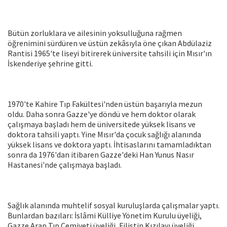
Bütün zorluklara ve ailesinin yoksulluğuna rağmen
öğrenimini sürdüren ve üstün zekâsıyla öne çıkan Abdülaziz
Rantisi 1965'te liseyi bitirerek üniversite tahsili için Mısır'ın
İskenderiye şehrine gitti.
1970'te Kahire Tıp Fakültesi'nden üstün başarıyla mezun
oldu. Daha sonra Gazze'ye döndü ve hem doktor olarak
çalışmaya başladı hem de üniversitede yüksek lisans ve
doktora tahsili yaptı. Yine Mısır'da çocuk sağlığı alanında
yüksek lisans ve doktora yaptı. İhtisaslarını tamamladıktan
sonra da 1976'dan itibaren Gazze'deki Han Yunus Nasır
Hastanesi'nde çalışmaya başladı.
Sağlık alanında muhtelif sosyal kuruluşlarda çalışmalar yaptı.
Bunlardan bazıları: İslâmi Külliye Yönetim Kurulu üyeliği,
Gazze Arap Tıp Cemiyeti üyeliği, Filistin Kızılayı üyeliği.