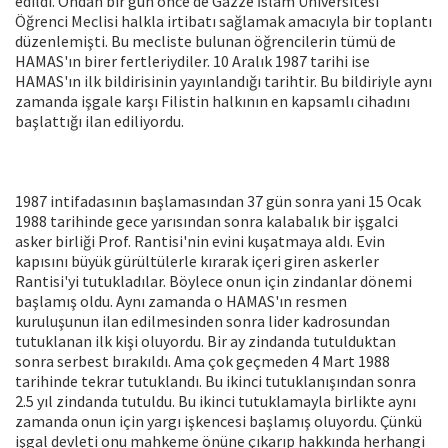
edildi. Ondan bir gün önce de Gazze İslâm Üniversitesi
Öğrenci Meclisi halkla irtibatı sağlamak amacıyla bir toplantı
düzenlemişti. Bu mecliste bulunan öğrencilerin tümü de
HAMAS'ın birer fertleriydiler. 10 Aralık 1987 tarihi ise
HAMAS'ın ilk bildirisinin yayınlandığı tarihtir. Bu bildiriyle aynı
zamanda işgale karşı Filistin halkının en kapsamlı cihadını
başlattığı ilan ediliyordu.
1987 intifadasının başlamasından 37 gün sonra yani 15 Ocak
1988 tarihinde gece yarısından sonra kalabalık bir işgalci
asker birliği Prof. Rantisi'nin evini kuşatmaya aldı. Evin
kapısını büyük gürültülerle kırarak içeri giren askerler
Rantisi'yi tutukladılar. Böylece onun için zindanlar dönemi
başlamış oldu. Aynı zamanda o HAMAS'ın resmen
kuruluşunun ilan edilmesinden sonra lider kadrosundan
tutuklanan ilk kişi oluyordu. Bir ay zindanda tutulduktan
sonra serbest bırakıldı. Ama çok geçmeden 4 Mart 1988
tarihinde tekrar tutuklandı. Bu ikinci tutuklanışından sonra
2.5 yıl zindanda tutuldu. Bu ikinci tutuklamayla birlikte aynı
zamanda onun için yargı işkencesi başlamış oluyordu. Çünkü
işgal devleti onu mahkeme önüne çıkarıp hakkında herhangi