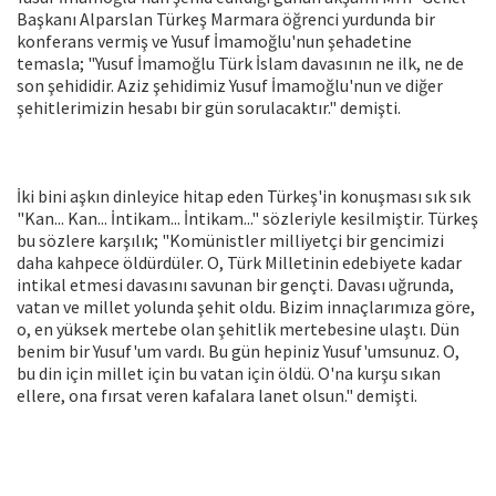
Başkanı Alparslan Türkeş Marmara öğrenci yurdunda bir
konferans vermiş ve Yusuf İmamoğlu'nun şehadetine
temasla; "Yusuf İmamoğlu Türk İslam davasının ne ilk, ne de
son şehididir. Aziz şehidimiz Yusuf İmamoğlu'nun ve diğer
şehitlerimizin hesabı bir gün sorulacaktır." demişti.
İki bini aşkın dinleyice hitap eden Türkeş'in konuşması sık sık
"Kan... Kan... İntikam... İntikam..." sözleriyle kesilmiştir. Türkeş
bu sözlere karşılık; "Komünistler milliyetçi bir gencimizi
daha kahpece öldürdüler. O, Türk Milletinin edebiyete kadar
intikal etmesi davasını savunan bir gençti. Davası uğrunda,
vatan ve millet yolunda şehit oldu. Bizim innaçlarımıza göre,
o, en yüksek mertebe olan şehitlik mertebesine ulaştı. Dün
benim bir Yusuf'um vardı. Bu gün hepiniz Yusuf'umsunuz. O,
bu din için millet için bu vatan için öldü. O'na kurşu sıkan
ellere, ona fırsat veren kafalara lanet olsun." demişti.