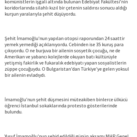
komünistlerin işgali altında bulunan Edebiyat Fakültesi'nin
koridorlarında silahlı kızıl bir çetenin saldırısı sonucu aldığı
kurşun yaralarıyla şehit düşüyordu.
Şehit İmamoğlu'nun yapılan otopsi raporundan 24 saattir
yemek yemediği açıklanıyordu. Cebinden ise 35 kuruş para
çıkıyordu. O ne burjuva bir ailenin sosyetik çocuğu, ne de
Amerikan ve yabancı kolejlerde okuyan batı kültürüyle
yetişmiş fakirlik ve fukaralık edebiyatı yapan sosyalistlerin
züppe çocuğuydu. O Bulgaristan'dan Türkiye'ye gelen yoksul
bir ailenin evladıydı.
İmamoğlu'nun şehit düşmesini müteakiben binlerce ülkücü
öğrenci İstanbul sokaklarında protesto gösterilerinde
bulundu.
Yusuf İmamoğlu'nun şehid edildiği günün akşamı MHP Genel