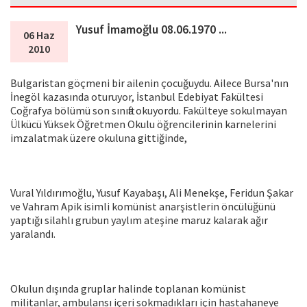
Yusuf İmamoğlu 08.06.1970 ...
06 Haz
2010
Bulgaristan göçmeni bir ailenin çocuğuydu. Ailece Bursa'nın
İnegöl kazasında oturuyor, İstanbul Edebiyat Fakültesi
Coğrafya bölümü son sınıfta okuyordu. Fakülteye sokulmayan
Ülkücü Yüksek Öğretmen Okulu öğrencilerinin karnelerini
imzalatmak üzere okuluna gittiğinde,
Vural Yıldırımoğlu, Yusuf Kayabaşı, Ali Menekşe, Feridun Şakar
ve Vahram Apik isimli komünist anarşistlerin öncülüğünü
yaptığı silahlı grubun yaylım ateşine maruz kalarak ağır
yaralandı.
Okulun dışında gruplar halinde toplanan komünist
militanlar, ambulansı içeri sokmadıkları için hastahaneye