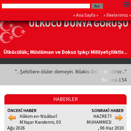
«
Ana Sayfa
» «
İlkelerimiz
»
ÜLKÜCÜ DÜNYA GÖRÜŞÜ
Ülkücülük; Müslüman ve Dokuz Işıkçı Milliyetçiliktir...
"...Şehitlere ölüler demeyin. Bilakis Onlar diridirler..."
Bakara-154
HABERLER
ÖNCEKİ HABER
SONRAKİ HABER
Hâkim en-Nisâburî
HAZRETİ
M.Yaşar Kandemir, 03
MUHAMMED
Ağu 2026
, 06 Haz 2010