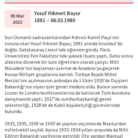
Yusuf Hikmet Bayur
05 Mar
1881 – 06.03.1980
2023
Son Osmanlı sadrazamlarından Kıbrıslı Kamil Paşa'nın
torunu olan Yusuf Hikmet Bayur, 1891 yılında İstanbul'da
doğdu. Galatasaray Lisesi'nde öğrenim gördü. Paris
Üniversitesi Fen Fakültesi'nde yüksek lisans yaptı. Daha sonra
ülkesine dönerek bir süre öğretmen olarak çalıştı. Milli
Mücadele'nin başlaması üzerine de Anadolu'ya geçerek
Kuvayi Milliyet gruplarına katıldı. Türkiye Büyük Millet
Meclisi'nin açılmasının ardından da 1 Ekim 1920'de Dışişleri
Bakanlığı'nın siyasi işler genel müdürü oldu. Bunun yanında
Lozan ile Londra konferanslarına da katılarak Türk kuruluna
danışmanlık yaptı. 1927'de cumhurbaşkanlığı genel
sekreterliği, 1928'de de Kabil büyükelçiliği görevlerinde
bulundu.
1933, 1935, 1939 ve 1943'de yapılan seçimlerde Manisa'dan
milletvekili seçildi. Ayrıca 1933-1934 yılları arasında da Milli
Eğitim Bakanlığı vazifesine getirildi. Öte yandan Mareşal