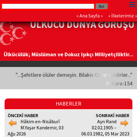
«
Ana Sayfa
» «
İlkelerimiz
»
ÜLKÜCÜ DÜNYA GÖRÜŞÜ
Ülkücülük; Müslüman ve Dokuz Işıkçı Milliyetçiliktir...
"...Şehitlere ölüler demeyin. Bilakis Onlar diridirler..."
Bakara-154
HABERLER
ÖNCEKİ HABER
SONRAKİ HABER
Hâkim en-Nisâburî
Ayn Rand
M.Yaşar Kandemir, 03
02.02.1905 –
Ağu 2026
06.03.1982, 05 Mar 2023