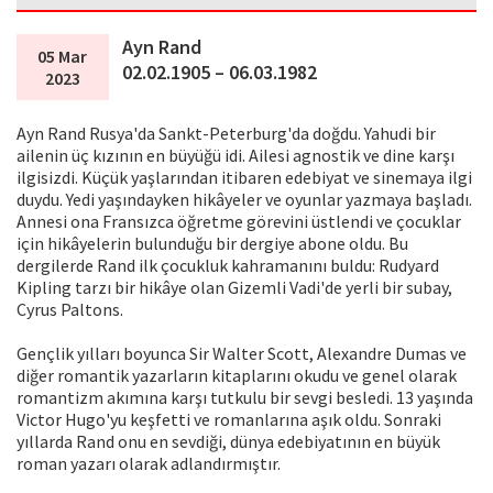
Ayn Rand
05 Mar
02.02.1905 – 06.03.1982
2023
Ayn Rand Rusya'da Sankt-Peterburg'da doğdu. Yahudi bir
ailenin üç kızının en büyüğü idi. Ailesi agnostik ve dine karşı
ilgisizdi. Küçük yaşlarından itibaren edebiyat ve sinemaya ilgi
duydu. Yedi yaşındayken hikâyeler ve oyunlar yazmaya başladı.
Annesi ona Fransızca öğretme görevini üstlendi ve çocuklar
için hikâyelerin bulunduğu bir dergiye abone oldu. Bu
dergilerde Rand ilk çocukluk kahramanını buldu: Rudyard
Kipling tarzı bir hikâye olan Gizemli Vadi'de yerli bir subay,
Cyrus Paltons.
Gençlik yılları boyunca Sir Walter Scott, Alexandre Dumas ve
diğer romantik yazarların kitaplarını okudu ve genel olarak
romantizm akımına karşı tutkulu bir sevgi besledi. 13 yaşında
Victor Hugo'yu keşfetti ve romanlarına aşık oldu. Sonraki
yıllarda Rand onu en sevdiği, dünya edebiyatının en büyük
roman yazarı olarak adlandırmıştır.