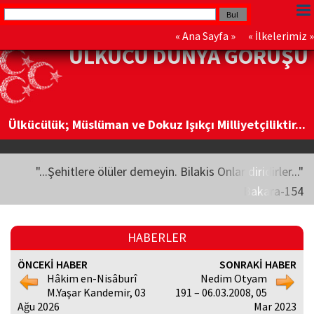
«
Ana Sayfa
» «
İlkelerimiz
»
ÜLKÜCÜ DÜNYA GÖRÜŞÜ
Ülkücülük; Müslüman ve Dokuz Işıkçı Milliyetçiliktir...
"...Şehitlere ölüler demeyin. Bilakis Onlar diridirler..."
Bakara-154
HABERLER
ÖNCEKİ HABER
SONRAKİ HABER
Hâkim en-Nisâburî
Nedim Otyam
M.Yaşar Kandemir, 03
191 – 06.03.2008, 05
Ağu 2026
Mar 2023