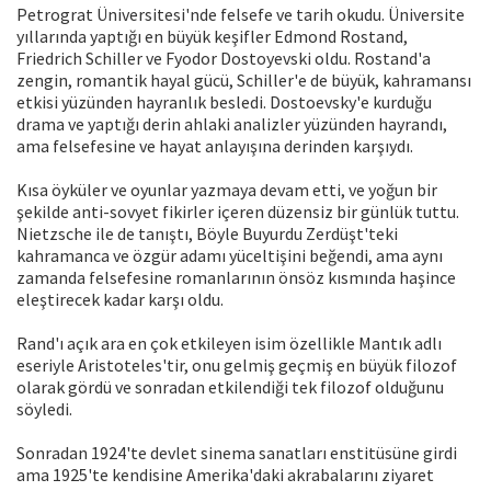
Petrograt Üniversitesi'nde felsefe ve tarih okudu. Üniversite
yıllarında yaptığı en büyük keşifler Edmond Rostand,
Friedrich Schiller ve Fyodor Dostoyevski oldu. Rostand'a
zengin, romantik hayal gücü, Schiller'e de büyük, kahramansı
etkisi yüzünden hayranlık besledi. Dostoevsky'e kurduğu
drama ve yaptığı derin ahlaki analizler yüzünden hayrandı,
ama felsefesine ve hayat anlayışına derinden karşıydı.
Kısa öyküler ve oyunlar yazmaya devam etti, ve yoğun bir
şekilde anti-sovyet fikirler içeren düzensiz bir günlük tuttu.
Nietzsche ile de tanıştı, Böyle Buyurdu Zerdüşt'teki
kahramanca ve özgür adamı yüceltişini beğendi, ama aynı
zamanda felsefesine romanlarının önsöz kısmında haşince
eleştirecek kadar karşı oldu.
Rand'ı açık ara en çok etkileyen isim özellikle Mantık adlı
eseriyle Aristoteles'tir, onu gelmiş geçmiş en büyük filozof
olarak gördü ve sonradan etkilendiği tek filozof olduğunu
söyledi.
Sonradan 1924'te devlet sinema sanatları enstitüsüne girdi
ama 1925'te kendisine Amerika'daki akrabalarını ziyaret