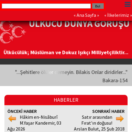
«
Ana Sayfa
» «
İlkelerimiz
»
ÜLKÜCÜ DÜNYA GÖRÜŞÜ
Ülkücülük; Müslüman ve Dokuz Işıkçı Milliyetçiliktir...
"...Şehitlere ölüler demeyin. Bilakis Onlar diridirler..."
Bakara-154
HABERLER
ÖNCEKİ HABER
SONRAKİ HABER
Hâkim en-Nisâburî
Satır arasından
M.Yaşar Kandemir, 03
Fırat'ın doğusu!
Ağu 2026
Arslan Bulut, 25 Şub 2018