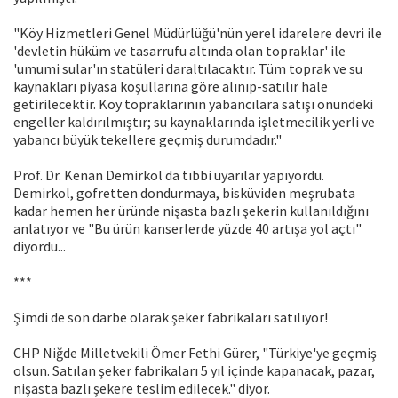
"Köy Hizmetleri Genel Müdürlüğü'nün yerel idarelere devri ile
'devletin hüküm ve tasarrufu altında olan topraklar' ile
'umumi sular'ın statüleri daraltılacaktır. Tüm toprak ve su
kaynakları piyasa koşullarına göre alınıp-satılır hale
getirilecektir. Köy topraklarının yabancılara satışı önündeki
engeller kaldırılmıştır; su kaynaklarında işletmecilik yerli ve
yabancı büyük tekellere geçmiş durumdadır."
Prof. Dr. Kenan Demirkol da tıbbi uyarılar yapıyordu.
Demirkol, gofretten dondurmaya, bisküviden meşrubata
kadar hemen her üründe nişasta bazlı şekerin kullanıldığını
anlatıyor ve "Bu ürün kanserlerde yüzde 40 artışa yol açtı"
diyordu...
***
Şimdi de son darbe olarak şeker fabrikaları satılıyor!
CHP Niğde Milletvekili Ömer Fethi Gürer, "Türkiye'ye geçmiş
olsun. Satılan şeker fabrikaları 5 yıl içinde kapanacak, pazar,
nişasta bazlı şekere teslim edilecek." diyor.