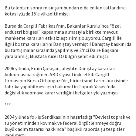
Bu talepten sonra mısır şurubundan elde edilen tatlandırıcı
kotası yüzde 15'e yükseltilmişti.
Bursa'da Cargill Fabrikası'nın, Bakanlar Kurulu'nca "özel
endüstri bölgesi" kapsamına almasıyla birlikte mevcut
mahkeme kararları etkisizleştirilmiş oluyordu. Cargill ile
ilgili bozma kararlarını Danıştay vermişti! Danıştay baskını da
bu tartışmalar sırasında yapılmış ve 2'nci Daire Başkanı
yaralanmış, Mustafa Yücel Özbilgin şehit edilmişti.
2006 yılında, Emin Çölaşan, aleyhte Danıştay kararları
bulunmasına rağmen ABD siyasetinde etkili Cargill
firmasının Bursa Orhangazi'de, birinci sınıf tarım arazisinde
fabrika yapabilmesi için hükümetin Toprak Yasası'nda
değişiklik yapmaya karar verdiğini belgeleriyle yazmıştı.
***
2004 yılında Yol-İş Sendikası'nın hazırladığı "Devleti toprak ve
su yönetiminden kovmak ve federal örgütlenmeye doğru
büyük adım tasarısı hakkında" başlıklı raporda şu tespitler
yapılmıştı: