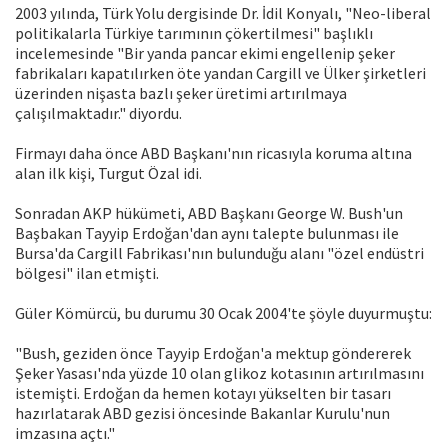
2003 yılında, Türk Yolu dergisinde Dr. İdil Konyalı, "Neo-liberal
politikalarla Türkiye tarımının çökertilmesi" başlıklı
incelemesinde "Bir yanda pancar ekimi engellenip şeker
fabrikaları kapatılırken öte yandan Cargill ve Ülker şirketleri
üzerinden nişasta bazlı şeker üretimi artırılmaya
çalışılmaktadır." diyordu.
Firmayı daha önce ABD Başkanı'nın ricasıyla koruma altına
alan ilk kişi, Turgut Özal idi.
Sonradan AKP hükümeti, ABD Başkanı George W. Bush'un
Başbakan Tayyip Erdoğan'dan aynı talepte bulunması ile
Bursa'da Cargill Fabrikası'nın bulunduğu alanı "özel endüstri
bölgesi" ilan etmişti.
Güler Kömürcü, bu durumu 30 Ocak 2004'te şöyle duyurmuştu:
"Bush, geziden önce Tayyip Erdoğan'a mektup göndererek
Şeker Yasası'nda yüzde 10 olan glikoz kotasının artırılmasını
istemişti. Erdoğan da hemen kotayı yükselten bir tasarı
hazırlatarak ABD gezisi öncesinde Bakanlar Kurulu'nun
imzasına açtı."