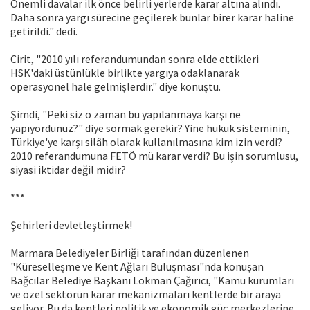
Önemli davalar ilk önce belirli yerlerde karar altına alındı.
Daha sonra yargı sürecine geçilerek bunlar birer karar haline
getirildi." dedi.
Cirit, "2010 yılı referandumundan sonra elde ettikleri
HSK'daki üstünlükle birlikte yargıya odaklanarak
operasyonel hale gelmişlerdir." diye konuştu.
Şimdi, "Peki siz o zaman bu yapılanmaya karşı ne
yapıyordunuz?" diye sormak gerekir? Yine hukuk sisteminin,
Türkiye'ye karşı silâh olarak kullanılmasına kim izin verdi?
2010 referandumuna FETÖ mü karar verdi? Bu işin sorumlusu,
siyasi iktidar değil midir?
***
Şehirleri devletleştirmek!
Marmara Belediyeler Birliği tarafından düzenlenen
"Küreselleşme ve Kent Ağları Buluşması"nda konuşan
Bağcılar Belediye Başkanı Lokman Çağırıcı, "Kamu kurumları
ve özel sektörün karar mekanizmaları kentlerde bir araya
geliyor. Bu da kentleri politik ve ekonomik güç merkezlerine