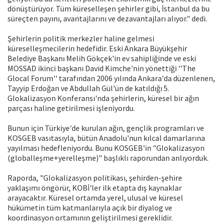
dönüştürüyor. Tüm küreselleşen şehirler gibi, İstanbul da bu
süreçten payını, avantajlarını ve dezavantajları alıyor." dedi.
Şehirlerin politik merkezler haline gelmesi
küreselleşmecilerin hedefidir. Eski Ankara Büyükşehir
Belediye Başkanı Melih Gökçek'in ev sahipliğinde ve eski
MOSSAD ikinci başkanı David Kimche'nin yönettiği ''The
Glocal Forum'' tarafından 2006 yılında Ankara'da düzenlenen,
Tayyip Erdoğan ve Abdullah Gül'ün de katıldığı 5.
Glokalizasyon Konferansı'nda şehirlerin, küresel bir ağın
parçası haline getirilmesi işleniyordu.
Bunun için Türkiye'de kurulan ağın, gençlik programları ve
KOSGEB vasıtasıyla, bütün Anadolu'nun kılcal damarlarına
yayılması hedefleniyordu. Bunu KOSGEB'in "Glokalizasyon
(globalleşme+yerelleşme)" başlıklı raporundan anlıyorduk.
Raporda, "Glokalizasyon politikası, şehirden-şehire
yaklaşımı öngörür, KOBİ'ler ilk etapta dış kaynaklar
arayacaktır. Küresel ortamda yerel, ulusal ve küresel
hükümetin tüm katmanlarıyla açık bir diyalog ve
koordinasyon ortamının geliştirilmesi gereklidir.