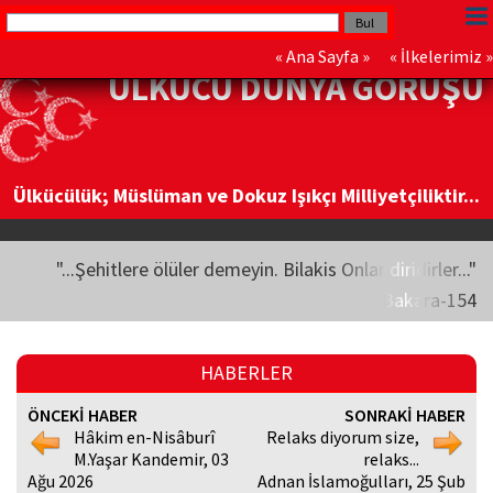
«
Ana Sayfa
» «
İlkelerimiz
»
ÜLKÜCÜ DÜNYA GÖRÜŞÜ
Ülkücülük; Müslüman ve Dokuz Işıkçı Milliyetçiliktir...
"...Şehitlere ölüler demeyin. Bilakis Onlar diridirler..."
Bakara-154
HABERLER
ÖNCEKİ HABER
SONRAKİ HABER
Hâkim en-Nisâburî
Relaks diyorum size,
M.Yaşar Kandemir, 03
relaks...
Ağu 2026
Adnan İslamoğulları, 25 Şub