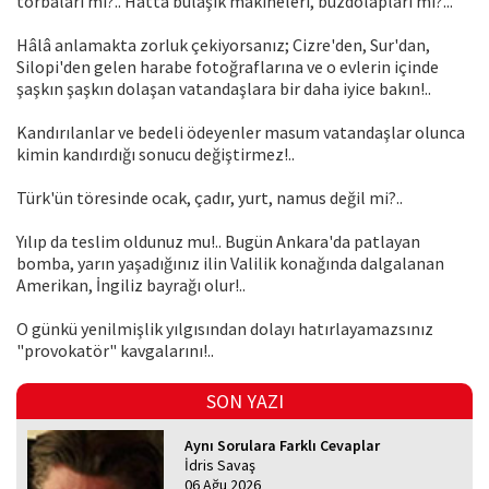
torbaları mı?.. Hatta bulaşık makineleri, buzdolapları mı?...
Hâlâ anlamakta zorluk çekiyorsanız; Cizre'den, Sur'dan,
Silopi'den gelen harabe fotoğraflarına ve o evlerin içinde
şaşkın şaşkın dolaşan vatandaşlara bir daha iyice bakın!..
Kandırılanlar ve bedeli ödeyenler masum vatandaşlar olunca
kimin kandırdığı sonucu değiştirmez!..
Türk'ün töresinde ocak, çadır, yurt, namus değil mi?..
Yılıp da teslim oldunuz mu!.. Bugün Ankara'da patlayan
bomba, yarın yaşadığınız ilin Valilik konağında dalgalanan
Amerikan, İngiliz bayrağı olur!..
O günkü yenilmişlik yılgısından dolayı hatırlayamazsınız
"provokatör" kavgalarını!..
SON YAZI
Aynı Sorulara Farklı Cevaplar
İdris Savaş
06 Ağu 2026