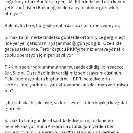
çağrılmıyorlar? Bunları da geçtik!.. Ellerinde her türlü kanuni
yetki var. İçişleri Bakanlığı neden alayını birden görevden
almıyor?..
Bakın!.. Sizlere, bölgeden daha da sıcak bir örnek vereyim;
Şırnak'ta (il merkezinde) şu günlerde ortam iyice gerginleşti.
İlde yer yer çatışmanın yaşanmadığı gün yok gibi. Özellikle
gece saatlerinde. Terör örgütü PKK'yı temizlemeye yönelik
toplu operasyon için geri sayılıyor.
PKK'nın şehir yapılanmalarına müsaade edildiği için sadece,
Sur, Silopi, Cizre özelinde verdiğimiz şehitsayısını düşünün.
Peki, operasyonlara başlandı da HDP'li belediyelerin
teröristlere yardım ve yataklık yapmasına da aman verilmiyor
mu?..
İşler sahada, hiç de öyle, sizlere seyrettirilen kayıkçı kavgaları
gibi değil.
Şırnak'ta hâlâ günde 24 saat belediyenin iş makineleri
hendek kazıyor. Bunu Ankara'da oturduğum yerden ben
söylemiyorum. Canlarını Şırnak'ta vatan uğruna vermeye