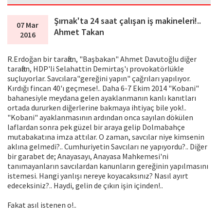
Şırnak'ta 24 saat çalışan iş makineleri!..
07 Mar
Ahmet Takan
2016
R.Erdoğan bir taraftan, "Başbakan" Ahmet Davutoğlu diğer
taraftan, HDP'li Selahattin Demirtaş'ı provokatörlükle
suçluyorlar. Savcılara"gereğini yapın" çağrıları yapılıyor.
Kırdığı fincan 40'ı geçmese!.. Daha 6-7 Ekim 2014 "Kobani"
bahanesiyle meydana gelen ayaklanmanın kanlı kanıtları
ortada dururken diğerlerine bakmaya ihtiyaç bile yok!..
"Kobani" ayaklanmasının ardından onca sayılan dökülen
laflardan sonra pek güzel bir araya gelip Dolmabahçe
mutabakatına imza attılar. O zaman, savcılar niye kimsenin
aklına gelmedi?.. Cumhuriyetin Savcıları ne yapıyordu?.. Diğer
bir garabet de; Anayasayı, Anayasa Mahkemesi'ni
tanımayanların savcılardan kanunların gereğinin yapılmasını
istemesi. Hangi yanlışı nereye koyacaksınız? Nasıl ayırt
edeceksiniz?.. Haydi, gelin de çıkın işin içinden!..
Fakat asıl istenen o!..