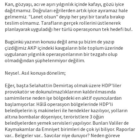
Kan, gözyaşı, acı ve aşırı yılgınlık içinde kafayı, gözü iyice
dağıtmamız. Doğruları eğrilerden artık iyice ayıramaz hale
gelmemiz. "Lanet olsun" deyip her şeyi bir tarafa bırakıp
teslim olmamız. Tarafların gerçek rollerini üstlenerek
planlayarak uyguladığı her türlü operasyonun tek hedefi bu!..
Bugünkü yazının konusu değil ama şu bizim de yazıp
çizdiğimiz AKP içindeki kavgaların bile toplum üzerinde
uygulanan yılgınlık operasyonlarının bir tezgahı olup
olmadığından şüphelenmiyor değilim.
Neyse!.. Asıl konuya dönelim;
Eğer, başta Selahattin Demirtaş olmak üzere HDP'liler
provokatör ve dokunulmazlıklarının kaldırılmasında
samimilerse neden işe bölgedeki en aktif oyunculardan
başlamıyorlar. Hâlâ operasyon bölgelerinde HDP'li
belediyelerin iş makineleri ile hendekler kazılıyor, yolların
altına bombalar döşeniyor, teröristlere 3 öğün
belediyelerden yemek servisleri yapılıyor. Bunları Valiler de
Kaymakamlar da Emniyet birimleri de çok iyi biliyor. Raporlar
var... Belgeler var... Savcılar niye duruyor? Neden göreve