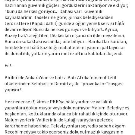
hazırlanan güvenlik güçleri gördüklerini aktarıyor ve ekliyor;
"bunu da herkes görüyor..." Dahası var!.. Güvenlik
kaynaklarının ifadelerine göre; Şırnak belediyesinden
teröristlere (Kandil dahil) günde 3 öğün yemek servisi hâlâ
devam ediyor. Bunu da herkes görüyor ve biliyor!.. Ayrıca,
Kuzey Irak'ta eğitilen 150 keskin nişancı da ilde mevzilendi.
Bunu da sokaktaki vatandaş bile biliyor!.. Barikatlar kurulan,
hendeklerin hâlâ kazıldığı mahalleler el yapımı patlayıcılar
ile donatıldı, yolların yarım metre altına kablolar döşendi.
Ee!..
Birileri de Ankara'dan ve hatta Batı Afrika'nın muhtelif
ülkelerinden Selahattin Demirtaş ile "provokatör"kavgası
yapıyor!..
Her nedense (!) kimse PKK'ya hâlâ yardım ve yataklık
yapanlara dokunmuyor veya dokunamıyor. Malum Belediye eş
başkanları, koltuklarında olanca bir rahatlık içinde oturuyor.
Malum yerlerin Valilerinin de kulağı saraydan gelecek
kararname haberinde. Televizyonları seyredip sabah akşam
Recebi medyayı takip ederseniz dokunulmazlık kavgasının