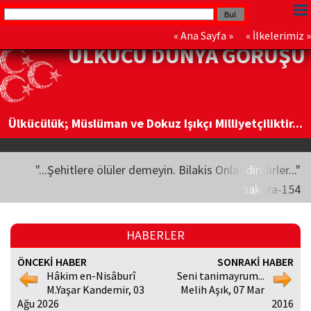
«
Ana Sayfa
» «
İlkelerimiz
»
ÜLKÜCÜ DÜNYA GÖRÜŞÜ
Ülkücülük; Müslüman ve Dokuz Işıkçı Milliyetçiliktir...
"...Şehitlere ölüler demeyin. Bilakis Onlar diridirler..."
Bakara-154
HABERLER
ÖNCEKİ HABER
SONRAKİ HABER
Hâkim en-Nisâburî
Seni tanimayrum...
M.Yaşar Kandemir, 03
Melih Aşık, 07 Mar
Ağu 2026
2016