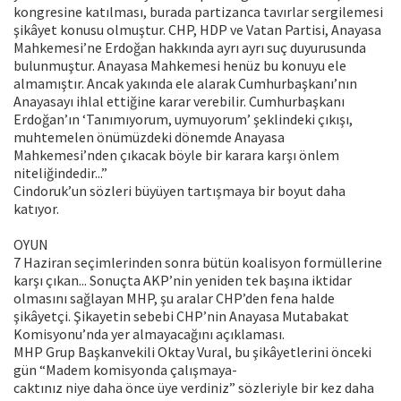
kongresine katılması, burada partizanca tavırlar sergilemesi
şikâyet konusu olmuştur. CHP, HDP ve Vatan Partisi, Anayasa
Mahkemesi’ne Erdoğan hakkında ayrı ayrı suç duyurusunda
bulunmuştur. Anayasa Mahkemesi henüz bu konuyu ele
almamıştır. Ancak yakında ele alarak Cumhurbaşkanı’nın
Anayasayı ihlal ettiğine karar verebilir. Cumhurbaşkanı
Erdoğan’ın ‘Tanımıyorum, uymuyorum’ şeklindeki çıkışı,
muhtemelen önümüzdeki dönemde Anayasa
Mahkemesi’nden çıkacak böyle bir karara karşı önlem
niteliğindedir...”
Cindoruk’un sözleri büyüyen tartışmaya bir boyut daha
katıyor.
OYUN
7 Haziran seçimlerinden sonra bütün koalisyon formüllerine
karşı çıkan... Sonuçta AKP’nin yeniden tek başına iktidar
olmasını sağlayan MHP, şu aralar CHP’den fena halde
şikâyetçi. Şikayetin sebebi CHP’nin Anayasa Mutabakat
Komisyonu’nda yer almayacağını açıklaması.
MHP Grup Başkanvekili Oktay Vural, bu şikâyetlerini önceki
gün “Madem komisyonda çalışmaya-
caktınız niye daha önce üye verdiniz” sözleriyle bir kez daha