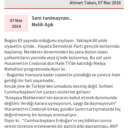
Ahmet Takan, 07 Mar 2016
Seni tanimayrum...
07 Mar
Melih Aşık
2016
Bugün 83 yaşında olduğunu söylüyor.. Yaklaşık 60 yıldır
siyasetin içinde... Hayata Demokrat Parti gençlik kollarında
başlamış. Menderes döneminden bu yana bütün siyasi
çalkantıların yanında veya içinde bulunmuş. Bu zat yani
Hüsamettin Cindoruk dün Halk TV’de katıldığı Medya
Mahallesi programında diyor ki:
- Bugünkü manzara kadar siyasetin çürüdüğü ve çaresiz hale
geldiği bir hali yaşamadık...
Ancak yine de Türkiye’den umudunu kesmiş değil. Sohbet
Cumhurbaşkanı’nın çarpıcı sözlerine geliyor:
“Anayasa Mahkemesi’nin kararını kabul etmek durumunda
değilim. Verdiği karara uymuyorum, saygı da duymuyorum”
Hüsamettin Cindoruk birkaç gündür süren tartışmalarda hiç
değinilmemiş bir konuyu anımsatıyor...
Diyor ki... “Cumhurbaşkanı Erdoğan’ın seçildikten sonra
yemin törenini erteleyerek bir partili gibi davranması, AKP