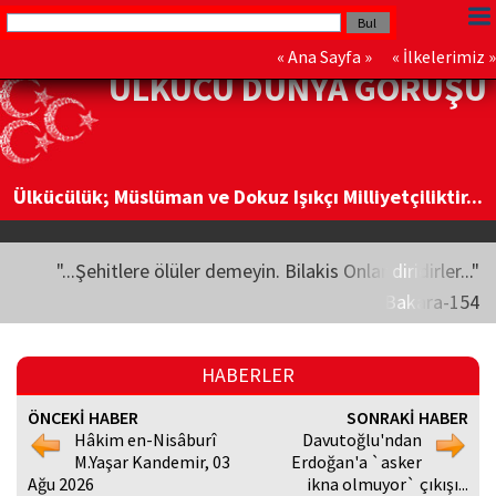
«
Ana Sayfa
» «
İlkelerimiz
»
ÜLKÜCÜ DÜNYA GÖRÜŞÜ
Ülkücülük; Müslüman ve Dokuz Işıkçı Milliyetçiliktir...
"...Şehitlere ölüler demeyin. Bilakis Onlar diridirler..."
Bakara-154
HABERLER
ÖNCEKİ HABER
SONRAKİ HABER
Hâkim en-Nisâburî
Davutoğlu'ndan
M.Yaşar Kandemir, 03
Erdoğan'a `asker
Ağu 2026
ikna olmuyor` çıkışı...