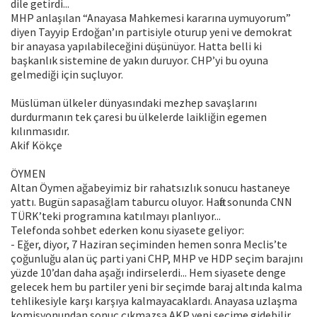
dile getirdi...
MHP anlaşılan “Anayasa Mahkemesi kararına uymuyorum”
diyen Tayyip Erdoğan’ın partisiyle oturup yeni ve demokrat
bir anayasa yapılabileceğini düşünüyor. Hatta belli ki
başkanlık sistemine de yakın duruyor. CHP’yi bu oyuna
gelmediği için suçluyor.
Müslüman ülkeler dünyasındaki mezhep savaşlarını
durdurmanın tek çaresi bu ülkelerde laikliğin egemen
kılınmasıdır.
Akif Kökçe
ÖYMEN
Altan Öymen ağabeyimiz bir rahatsızlık sonucu hastaneye
yattı. Bugün sapasağlam taburcu oluyor. Hafta sonunda CNN
TÜRK’teki programına katılmayı planlıyor...
Telefonda sohbet ederken konu siyasete geliyor:
- Eğer, diyor, 7 Haziran seçiminden hemen sonra Meclis’te
çoğunluğu alan üç parti yani CHP, MHP ve HDP seçim barajını
yüzde 10’dan daha aşağı indirselerdi... Hem siyasete denge
gelecek hem bu partiler yeni bir seçimde baraj altında kalma
tehlikesiyle karşı karşıya kalmayacaklardı. Anayasa uzlaşma
komisyonundan sonuç çıkmazsa AKP yeni seçime gidebilir,