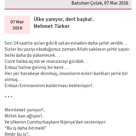
Batuhan Çolak, 07 Mar 2016
Ülke yanıyor, dert başka!..
07 Mar
Mehmet Türker
2016
Son 24 saatte aslan gibi 8 vatan evladını daha şehit verdik…
Sizler bu yazıyı okuduğunuz zaman Allah saklasın şehit sayısı
belki daha da yükselecek…
Cizre halka açıldı ve manzarayı gördük…
Enkaz haline gelmiş bir kent…
Her yer harabeye dönmüş, insanların evleri barkları yerle bir
olmuş…
Enkazı Eminanımın kaldırması bekleniyor!..
* * *
Memleket yanıyor!..
Millet kan ağlıyor!..
Ve ülkenin Cumhurbaşkanı Nijerya’dan sesleniyor:
“Bu iş daha bitmedi”
Nedir bu iş?..