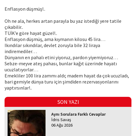
Enflasyon düşmüş!..
Oh ne ala, herkes artan parayla bu yaz istediği yere tatile
çıkabilir..
TÜİK’e göre hayat güzel!..
Enflasyon düşmüş, ama kıymanın kilosu 45 lira…
Ikındılar sıkındılar, devlet zoruyla bile 32 liraya
indiremediler…
Dünyanın en pahalı etini yiyoruz, pardon yiyemiyoruz…
Sebze-meyve ateş pahası, bunlar kağıt üzerinde hayatı
ucuzlatıyorlar…
Emekliler 100 lira zammı aldı; madem hayat da çok ucuzladı,
bari gemiyle dünya turu için şimdiden rezervasyonlarını
yaptırsınlar!..
SON YAZI
Aynı Sorulara Farklı Cevaplar
İdris Savaş
06 Ağu 2026