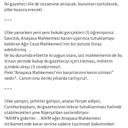
İki gazeteci ille de cezaevine atılacak, burunları sürtülecek,
ülke huzura erecek!..
* * *
Ülke yanarken yeni yeni hukuki gerçekleri (!) öğreniyoruz…
Savcılık, Anayasa Mahkemesi kararı uyarınca tutuklamayı
kaldıran Ağır Ceza Mahkemesi’nin bir üstüne itiraz
edebilirmiş…
Ve bu durumda elbette ki uygun olanı, üst mahkemenin de bu
itirazı yerinde bulup iki gazeteciyi içeri tıkması, milletin
içindeki ateşi (!) söndürmesi!..
Peki “Anayasa Mahkemesi’nin kararlarının kesin olması”
nedir?.. Canım onu ileriki yıllarda tartışırız!..
* * *
Ülke yanıyor, şehitler geliyor, analar feryat ediyor,
Cumhurbaşkanı, iki gazetecinin tekrar tutuklanması halinde
olabilecekleri yine Nijerya’dan seslendiriyor:
“AİHM’e giderler… AİHM eğer Anayasa Mahkemesi
istikametinde karar verirse sadece tazminat bakımından