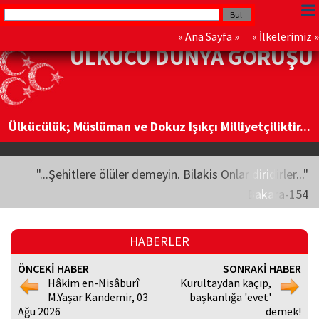
«
Ana Sayfa
» «
İlkelerimiz
»
ÜLKÜCÜ DÜNYA GÖRÜŞÜ
Ülkücülük; Müslüman ve Dokuz Işıkçı Milliyetçiliktir...
"...Şehitlere ölüler demeyin. Bilakis Onlar diridirler..."
Bakara-154
HABERLER
ÖNCEKİ HABER
SONRAKİ HABER
Hâkim en-Nisâburî
Kurultaydan kaçıp,
M.Yaşar Kandemir, 03
başkanlığa 'evet'
Ağu 2026
demek!