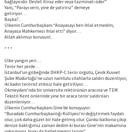
bağlayıcıdır. Devlet itiraz eder veya tazminatı öder”
Yani, “Parayı verir, yine de yatırırız” demeye
getiriyor…
Başka?..
Ülkenin Cumhurbaşkanı “Anayasayı ben ihlal etmedim,
Anayasa Mahkemesi ihlal etti” diyor…
Allah aklımızı korusun!..
* * *
Ülke yangın yeri…
Terör her yerde…
İstanbul’un göbeğinde DHKP-C terör örgütü, Çevik Kuvvet
Şube Müdürlüğü’ne uzun namlulu silahlarla saldırı düzenliyor,
iki kadın terörist etkisiz hale getiriliyor…
Okmeydanı’nda bir üniversite rektörünün aracına ve TEM
Tekstil Kent önlerinde yine bir araca terör saldırıları
düzenleniyor…
Ülkenin Cumhurbaşkanı Gine’de konuşuyor:
“Buradaki Cumhurbaşkanlığı Külliyesi’ni değiştirmek faydalı
olur, çok daha güzel bir hale gelmiş olur. Çünkü balkona çıkıp
denize baktığımız zaman dedim ki burası Gine’nin makamına
yakışmıyor, bunu da halletmemiz lazım”