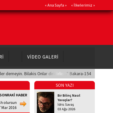
«
Ana Sayfa
» «
İlkelerimiz
»
Rİ
VİDEO GALERİ
üler demeyin. Bilakis Onlar diridirler..." Bakara-154
SON YAZI
SONRAKİ HABER
Bir Bilinç Nasıl
Yavaşlar?
sh olursun
İdris Savaş
 Mar 2016
03 Ağu 2026