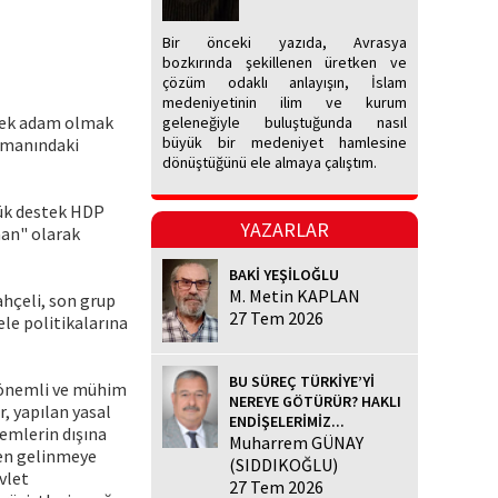
Bir önceki yazıda, Avrasya
bozkırında şekillenen üretken ve
çözüm odaklı anlayışın, İslam
medeniyetinin ilim ve kurum
 tek adam olmak
geleneğiyle buluştuğunda nasıl
büyük bir medeniyet hamlesine
romanındaki
dönüştüğünü ele almaya çalıştım.
yük destek HDP
YAZARLAR
man" olarak
BAKİ YEŞİLOĞLU
M. Metin KAPLAN
ahçeli, son grup
27 Tem 2026
le politikalarına
BU SÜREÇ TÜRKİYE’Yİ
k önemli ve mühim
NEREYE GÖTÜRÜR? HAKLI
r, yapılan yasal
ENDİŞELERİMİZ...
emlerin dışına
Muharrem GÜNAY
den gelinmeye
(SIDDIKOĞLU)
vlet
27 Tem 2026