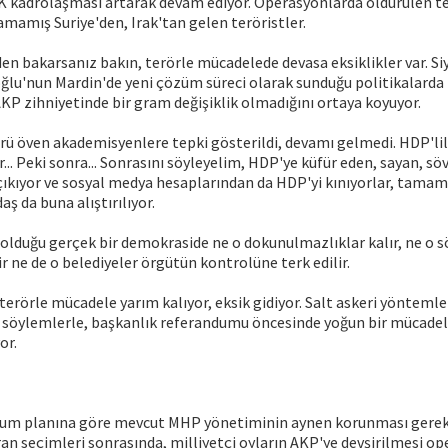
 kadrolaşması artarak devam ediyor. Operasyonlarda öldürülen te
amamış Suriye'den, Irak'tan gelen teröristler.
en bakarsanız bakın, terörle mücadelede devasa eksiklikler var. Siy
u'nun Mardin'de yeni çözüm süreci olarak sunduğu politikalarda "
KP zihniyetinde bir gram değişiklik olmadığını ortaya koyuyor.
örü öven akademisyenlere tepki gösterildi, devamı gelmedi. HDP'li
r... Peki sonra... Sonrasını söyleyelim, HDP'ye küfür eden, sayan, sö
ıkıyor ve sosyal medya hesaplarından da HDP'yi kınıyorlar, tamam..
ş da buna alıştırılıyor.
olduğu gerçek bir demokraside ne o dokunulmazlıklar kalır, ne o s
ir ne de o belediyeler örgütün kontrolüne terk edilir.
terörle mücadele yarım kalıyor, eksik gidiyor. Salt askeri yöntemle
 söylemlerle, başkanlık referandumu öncesinde yoğun bir mücadel
or.
um planına göre mevcut MHP yönetiminin aynen korunması gereki
an seçimleri sonrasında, milliyetçi oyların AKP'ye devşirilmesi 