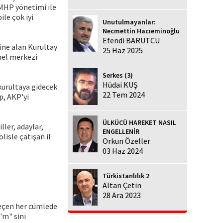
 MHP yönetimi ile
le çok iyi
Unutulmayanlar:
Necmettin Hacıeminoğlu
Efendi BARUTCU
çine alan Kurultay
25 Haz 2025
nel merkezi
Serkes (3)
Hüdai KUŞ
kurultaya gidecek
22 Tem 2024
p, AKP'yi
ÜLKÜCÜ HAREKET NASIL
ler, adaylar,
ENGELLENİR
isle çatışan il
Orkun Özeller
03 Haz 2024
Türkistanlılık 2
Altan Çetin
28 Ara 2023
geçen her cümlede
"m" sini