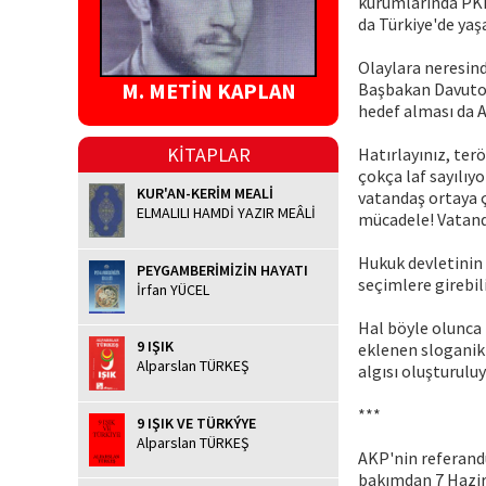
kurumlarında PKK
da Türkiye'de yaş
Olaylara neresind
M. METİN KAPLAN
Başbakan Davutoğl
hedef alması da A
KİTAPLAR
Hatırlayınız, ter
çokça laf sayılıyo
KUR'AN-KERİM MEALİ
vatandaş ortaya ç
ELMALILI HAMDİ YAZIR MEÂLİ
mücadele! Vatanda
Hukuk devletinin 
PEYGAMBERİMİZİN HAYATI
seçimlere girebil
İrfan YÜCEL
Hal böyle olunca 
9 IŞIK
eklenen sloganik
Alparslan TÜRKEŞ
algısı oluşturuluy
***
9 IŞIK VE TÜRKÝYE
Alparslan TÜRKEŞ
AKP'nin referand
bakımdan 7 Hazir