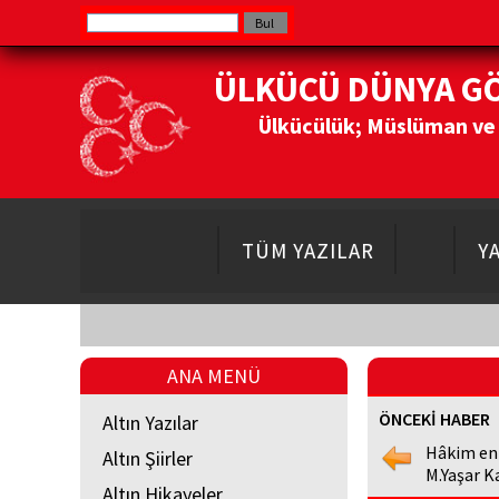
ÜLKÜCÜ DÜNYA G
Ülkücülük; Müslüman ve Do
TÜM YAZILAR
Y
ANA MENÜ
ÖNCEKİ HABER
Altın Yazılar
Hâkim en
Altın Şiirler
M.Yaşar K
Altın Hikayeler