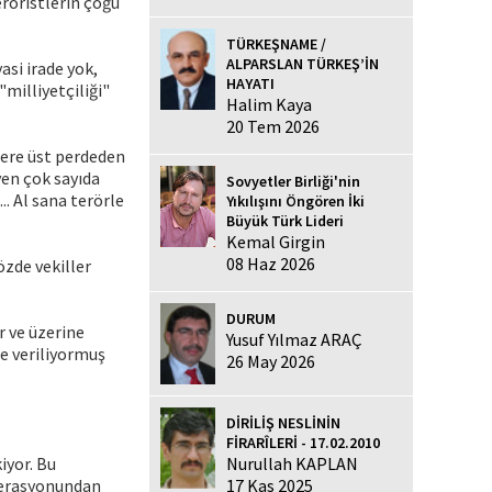
röristlerin çoğu
TÜRKEŞNAME /
ALPARSLAN TÜRKEŞ’İN
asi irade yok,
HAYATI
milliyetçiliği"
Halim Kaya
20 Tem 2026
lere üst perdeden
ven çok sayıda
Sovyetler Birliği'nin
. Al sana terörle
Yıkılışını Öngören İki
Büyük Türk Lideri
Kemal Girgin
08 Haz 2026
özde vekiller
DURUM
r ve üzerine
Yusuf Yılmaz ARAÇ
e veriliyormuş
26 May 2026
DİRİLİŞ NESLİNİN
FİRARÎLERİ - 17.02.2010
yor. Bu
Nurullah KAPLAN
operasyonundan
17 Kas 2025