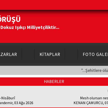
ÖRÜŞÜ
kuz Işıkçı Milliyetçiliktir...
AZARLAR
KİTAPLAR
FOTO GALE
"...Şehitlere öl
HABERLER
-Nisâburî
Mesh olursan ne
andemir, 03 Ağu 2026
KENAN ÇAMURCU, 07