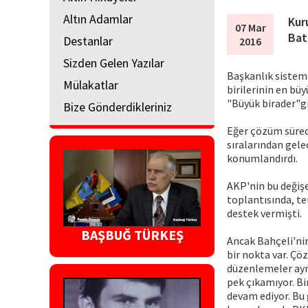
Altın Adamlar
Kur
07 Mar
Bat
Destanlar
2016
Sizden Gelen Yazılar
Başkanlık sistem
Mülakatlar
birilerinin en büy
"Büyük birader"gib
Bize Gönderdikleriniz
Eğer çözüm sürec
sıralarından gele
konumlandırdı.
AKP'nin bu değişe
toplantısında, te
destek vermişti.
BAŞBUĞ TÜRKEŞ
Ancak Bahçeli'ni
bir nokta var. Çöz
düzenlemeler ayn
pek çıkamıyor. Bi
devam ediyor. Bu