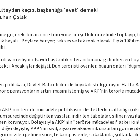
ultaydan kaçıp, başkanlığa 'evet' demek!
uhan Çolak
ine geçerek, bir an önce tüm yönetim yetkilerini elinde toplayıp,
ük hayali... Böylece her yer; tek ses ve tek renk olacak. Tıpkı 1984 
i...
i devam ediyor olsaydı başkanlık referandumuna gidilirken en bü
cekti. Ancak işler değişti. Dün teröristi övenler, bugün onları "düş
n politikası, Devlet Bahçeli'den de büyük destek görüyor. Hatta B
rör operasyonların artırılmasını istemiş ve AKP'nin terörle mücade
n AKP'nin terörle mücadele politikasını desteklerken atladığı ço
üm sürecinde değiştirilen yasalar, indirilen tabelalar, silinen yazıla
en korunuyor. Dolayısıyla AKP'nin "terörle mücadelesi" askeri önl
r diğer deyişle, PKK'nın sivil, siyasi ve akademik unsurları görmez
 görmezden gelinen süreçte kampüslerde, sokaklarda, yollarda, de