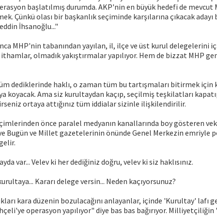
operasyon başlatılmış durumda. AKP'nin en büyük hedefi de mevcut
k. Çünkü olası bir başkanlık seçiminde karşılarına çıkacak adayı bi
eddin İhsanoğlu..."
nca MHP'nin tabanından yayılan, il, ilçe ve üst kurul delegelerini i
 ithamlar, olmadık yakıştırmalar yapılıyor. Hem de bizzat MHP ge
tüm dediklerinde haklı, o zaman tüm bu tartışmaları bitirmek için 
aya koyacak. Ama siz kurultaydan kaçıp, seçilmiş teşkilatları kapatı
rseniz ortaya attığınız tüm iddialar sizinle ilişkilendirilir.
çimlerinden önce paralel medyanın kanallarında boy gösteren vekil
e Bugün ve Millet gazetelerinin önünde Genel Merkezin emriyle pol
elir.
da var... Velev ki her dediğiniz doğru, velev ki siz haklısınız.
rultaya... Kararı delege versin... Neden kaçıyorsunuz?
ları kara düzenin bozulacağını anlayanlar, içinde 'Kurultay' lafı 
çeli'ye operasyon yapılıyor" diye bas bas bağırıyor. Milliyetçiliğin 