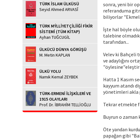
TÜRK İSLAM ÜLKÜSÜ
sonra, yeni bir 
Seyid Ahmed ARVASÎ
referanduma gitme
biliyorlar "Ekmel
TÜRK MÝLLİYETÇİLİİĞİ FİKİR
İşte hal böyle olu
SİSTEMİ (TÜM KİTAP)
talebine olmadık
Ayhan TUĞCUGİL
tarafından...
ÜLKÜCÜ DÜNYA GÖRÜŞÜ
Velev ki Bahçeli 
M. Metin KAPLAN
ve adaylığını ort
"öylesine"eleştiri
ÜLKÜ YOLU
Namık Kemal ZEYBEK
Hatta 1 Kasım se
kayyum atandı diy
yönetimleri akla g
TÜRK-ERMENİ İLİŞKİLERİ VE
1915 OLAYLARI
Tekrar etmekte fay
Prof. Dr. İBRAHİM TELLİOĞLU
Buyrun o zaman ku
Öte yandan kurduk
papağan gibi "Bah