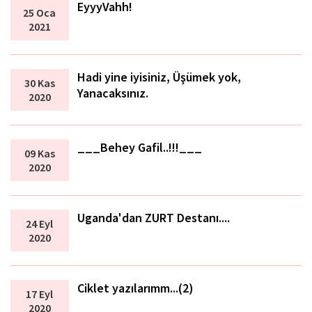
EyyyVahh!
25 Oca
2021
Hadi yine iyisiniz, Üşümek yok,
30 Kas
Yanacaksınız.
2020
___Behey Gafil..!!!___
09 Kas
2020
Uganda'dan ZURT Destanı....
24 Eyl
2020
Ciklet yazılarımm...(2)
17 Eyl
2020