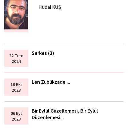
Hüdai KUŞ
Serkes (3)
22 Tem
2024
Len Zübükzade....
19 Eki
2023
Bir Eylül Güzellemesi, Bir Eylül
06 Eyl
Düzenlemesi...
2023