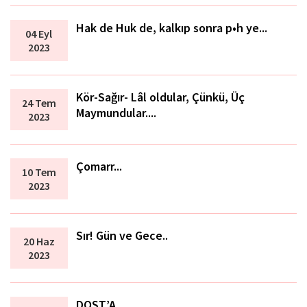
Hak de Huk de, kalkıp sonra p•h ye...
04 Eyl
2023
Kör-Sağır- Lâl oldular, Çünkü, Üç
24 Tem
Maymundular....
2023
Çomarr...
10 Tem
2023
Sır! Gün ve Gece..
20 Haz
2023
DOST’A