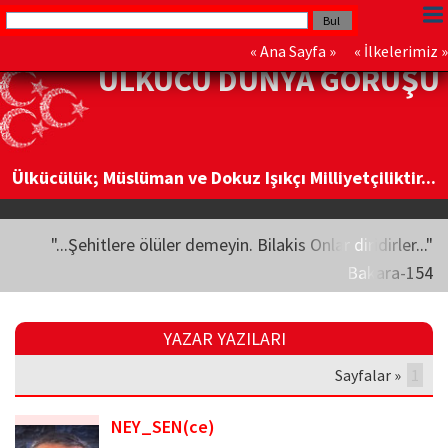
«
Ana Sayfa
» «
İlkelerimiz
»
ÜLKÜCÜ DÜNYA GÖRÜŞÜ
Ülkücülük; Müslüman ve Dokuz Işıkçı Milliyetçiliktir...
"...Şehitlere ölüler demeyin. Bilakis Onlar diridirler..."
Bakara-154
YAZAR YAZILARI
Sayfalar »
1
NEY_SEN(ce)