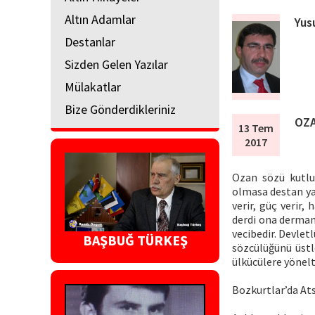
Altın Adamlar
Yus
Destanlar
Sizden Gelen Yazılar
Mülakatlar
Bize Gönderdikleriniz
OZ
13 Tem
2017
Ozan sözü kutlud
olmasa destan yaz
verir, güç verir,
derdi ona derman
vecibedir. Devlet
BAŞBUĞ TÜRKEŞ
sözcülüğünü üstle
ülkücülere yönelt
Bozkurtlar’da At