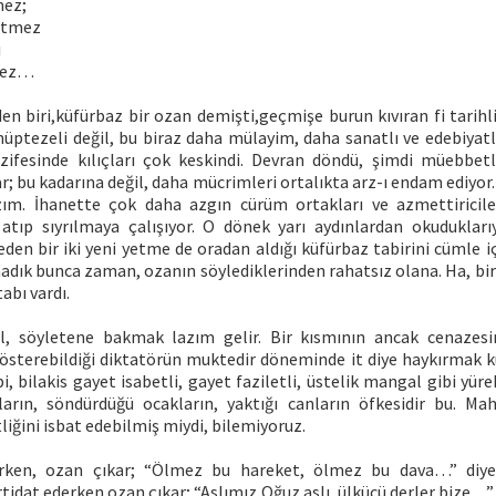
mez;
itmez
ı
mez…
 biri,küfürbaz bir ozan demişti,geçmişe burun kıvıran fi tarihli
ptezeli değil, bu biraz daha mülayim, daha sanatlı ve edebiyatlı
azifesinde kılıçları çok keskindi. Devran döndü, şimdi müebbetle
; bu kadarına değil, daha mücrimleri ortalıkta arz-ı endam ediyor
ım. İhanette çok daha azgın cürüm ortakları ve azmettiricile
atıp sıyrılmaya çalışıyor. O dönek yarı aydınlardan okudukları
den bir iki yeni yetme de oradan aldığı küfürbaz tabirini cümle i
adık bunca zaman, ozanın söylediklerinden rahatsız olana. Ha, bir
abı vardı.
l, söyletene bakmak lazım gelir. Bir kısmının ancak cenazes
österebildiği diktatörün muktedir döneminde it diye haykırmak 
, bilakis gayet isabetli, gayet faziletli, üstelik mangal gibi yürek
arın, söndürdüğü ocakların, yaktığı canların öfkesidir bu. M
tliğini isbat edebilmiş miydi, bilemiyoruz.
erken, ozan çıkar; “Ölmez bu hareket, ölmez bu dava…” diye ha
irtidat ederken ozan çıkar; “Aslımız Oğuz aslı, ülkücü derler bize…”