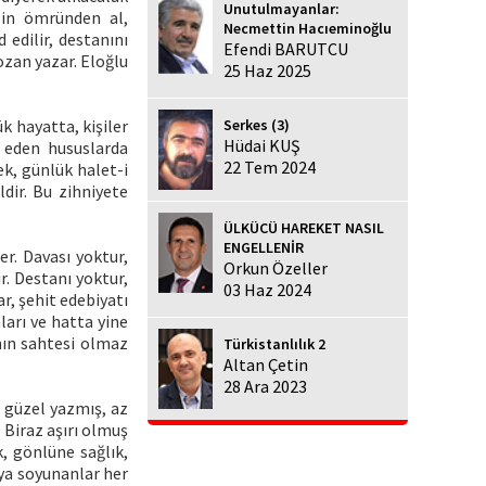
Unutulmayanlar:
f’in ömründen al,
Necmettin Hacıeminoğlu
edilir, destanını
Efendi BARUTCU
 ozan yazar. Eloğlu
25 Haz 2025
Serkes (3)
k hayatta, kişiler
Hüdai KUŞ
k eden hususlarda
22 Tem 2024
k, günlük halet-i
dir. Bu zihniyete
ÜLKÜCÜ HAREKET NASIL
ENGELLENİR
r. Davası yoktur,
Orkun Özeller
r. Destanı yoktur,
03 Haz 2024
r, şehit edebiyatı
aları ve hatta yine
nın sahtesi olmaz
Türkistanlılık 2
Altan Çetin
28 Ara 2023
, güzel yazmış, az
 Biraz aşırı olmuş
k, gönlüne sağlık,
aya soyunanlar her