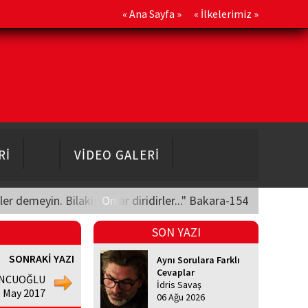
«
Ana Sayfa
» «
İlkelerimiz
»
Rİ
VİDEO GALERİ
üler demeyin. Bilakis Onlar diridirler..." Bakara-154
SON YAZI
SONRAKİ YAZI
Aynı Sorulara Farklı
Cevaplar
UNCUOĞLU
İdris Savaş
 May 2017
06 Ağu 2026