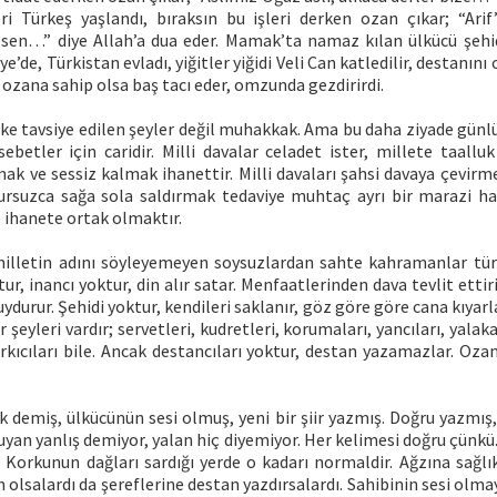
ileri Türkeş yaşlandı, bıraksın bu işleri derken ozan çıkar; “Ari
en…” diye Allah’a dua eder. Mamak’ta namaz kılan ülkücü şehid 
ye’de, Türkistan evladı, yiğitler yiğidi Veli Can katledilir, destanını
r ozana sahip olsa baş tacı eder, omzunda gezdirirdi.
fke tavsiye edilen şeyler değil muhakkak. Ama bu daha ziyade günlü
ebetler için caridir. Milli davalar celadet ister, millete taallu
k ve sessiz kalmak ihanettir. Milli davaları şahsi davaya çevirme
ursuzca sağa sola saldırmak tedaviye muhtaç ayrı bir marazi hal
 ihanete ortak olmaktır.
lletin adını söyleyemeyen soysuzlardan sahte kahramanlar türe
r, inancı yoktur, din alır satar. Menfaatlerinden dava tevlit ettiri
durur. Şehidi yoktur, kendileri saklanır, göz göre göre cana kıyarla
r şeyleri vardır; servetleri, kudretleri, korumaları, yancıları, yalak
kıcıları bile. Ancak destancıları yoktur, destan yazamazlar. Oza
 demiş, ülkücünün sesi olmuş, yeni bir şiir yazmış. Doğru yazmış
uyan yanlış demiyor, yalan hiç diyemiyor. Her kelimesi doğru çünkü.
. Korkunun dağları sardığı yerde o kadarı normaldir. Ağzına sağlı
olsalardı da şereflerine destan yazdırsalardı. Sahibinin sesi olm