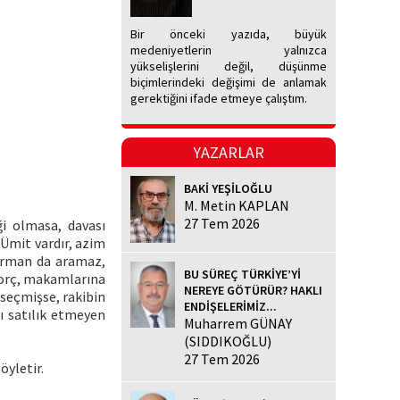
Bir önceki yazıda, büyük
medeniyetlerin yalnızca
yükselişlerini değil, düşünme
biçimlerindeki değişimi de anlamak
gerektiğini ifade etmeye çalıştım.
YAZARLAR
BAKİ YEŞİLOĞLU
M. Metin KAPLAN
27 Tem 2026
ği olmasa, davası
 Ümit vardır, azim
 derman da aramaz,
BU SÜREÇ TÜRKİYE’Yİ
borç, makamlarına
NEREYE GÖTÜRÜR? HAKLI
 seçmişse, rakibin
ENDİŞELERİMİZ...
nı satılık etmeyen
Muharrem GÜNAY
(SIDDIKOĞLU)
27 Tem 2026
öyletir.