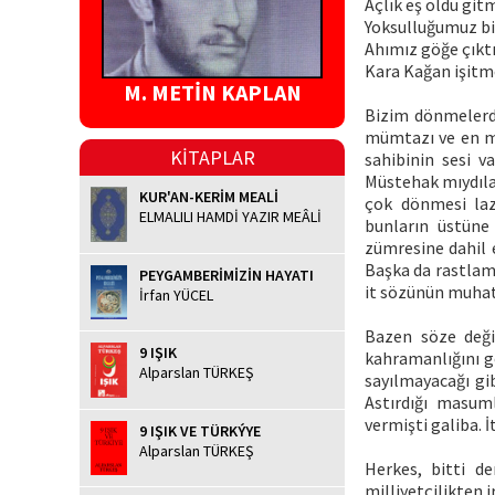
Açlık eş oldu git
Yoksulluğumuz b
Ahımız göğe çıkt
Kara Kağan işit
M. METİN KAPLAN
Bizim dönmelerden
mümtazı ve en mü
KİTAPLAR
sahibinin sesi v
Müstehak mıydılar
KUR'AN-KERİM MEALİ
çok dönmesi laz
ELMALILI HAMDİ YAZIR MEÂLİ
bunların üstüne 
zümresine dahil e
Başka da rastlam
PEYGAMBERİMİZİN HAYATI
it sözünün muhat
İrfan YÜCEL
Bazen söze deği
9 IŞIK
kahramanlığını g
Alparslan TÜRKEŞ
sayılmayacağı gibi
Astırdığı masuml
vermişti galiba. İ
9 IŞIK VE TÜRKÝYE
Alparslan TÜRKEŞ
Herkes, bitti d
milliyetçilikten 