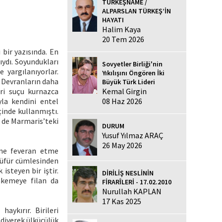
TÜRKEŞNAME /
ALPARSLAN TÜRKEŞ’İN
HAYATI
Halim Kaya
20 Tem 2026
 bir yazısında. En
ydı. Soyundukları
Sovyetler Birliği'nin
 yargılanıyorlar.
Yıkılışını Öngören İki
. Devranların daha
Büyük Türk Lideri
Kemal Girgin
ri suçu kurnazca
08 Haz 2026
yla kendini entel
çinde kullanmıştı.
 de Marmaris’teki
DURUM
Yusuf Yılmaz ARAÇ
26 May 2026
ine feveran etme
küfür cümlesinden
 isteyen bir iştir.
DİRİLİŞ NESLİNİN
ahkemeye filan da
FİRARÎLERİ - 17.02.2010
Nurullah KAPLAN
17 Kas 2025
ykırır. Birileri
 diyerek ülkücülük