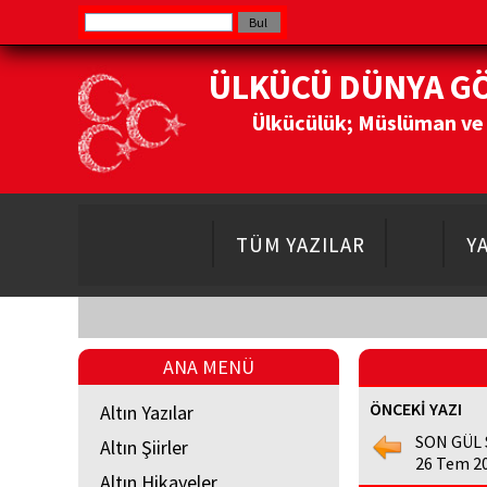
ÜLKÜCÜ DÜNYA G
Ülkücülük; Müslüman ve Do
TÜM YAZILAR
Y
ANA MENÜ
ÖNCEKİ YAZI
Altın Yazılar
SON GÜL
Altın Şiirler
26 Tem 2
Altın Hikayeler