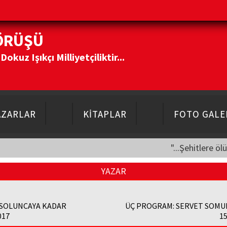
ÖRÜŞÜ
kuz Işıkçı Milliyetçiliktir...
AZARLAR
KİTAPLAR
FOTO GALE
"...Şehitlere öl
YAZAR
 SOLUNCAYA KADAR
ÜÇ PROGRAM: SERVET SOM
017
15