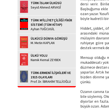
TÜRK İSLAM ÜLKÜSÜ
dersi verir. Bir
Seyid Ahmed ARVASÎ
Başbuğuma ekle s
ozan yazar. Yusufi
böyle kudretli bi
TÜRK MÝLLİYETÇİLİİĞİ FİKİR
SİSTEMİ (TÜM KİTAP)
Hiddet, şiddet, ö
Ayhan TUĞCUGİL
arasındaki münas
mülayim davranma
ÜLKÜCÜ DÜNYA GÖRÜŞÜ
ruhiyeye göre şu
M. Metin KAPLAN
destek vermek de
ÜLKÜ YOLU
Mensup olduğu mi
Namık Kemal ZEYBEK
mukaddesatı yoktu
düzmece destan uy
yaparlar. Artık he
TÜRK-ERMENİ İLİŞKİLERİ VE
bizden dönme şar
1915 OLAYLARI
Prof. Dr. İBRAHİM TELLİOĞLU
çünkü.
Ozanın canına tak
bile söylemiş. Ok
diyorlar en fazla
büyük ozan. Adam 