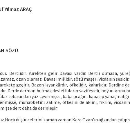
uf Yılmaz ARAÇ
AN SÖZÜ
ur. Dertlidir. Yürekten gelir Davası vardır. Dertli olmasa, yüre
amaz, ozan olamaz. Davası millidir, sözü maşeri vicdanın sesidir.
 harekete geçirir. Bazen isyankârdır, öfkelidir, kahırlıdır. Derdine
dır. Derde derman bulmak devletlûların vazifesidir, boyunlarına 
lûlar tebasından yüz çevirmişse, baba ocağını kapatıp yanaşmalığı
nmişse, muhabbetini zalime, öfkesini de aklını, fikrini, vicdanı
mişse dert daha da derinleşir.
sız Hoca düşüncelerini zaman zaman Kara Ozan’ın ağzından çalıp s