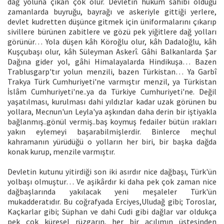
dağ yoluna çıkan çok olur. Devletin hüküm sahibi olduğu
zamanlarda buyruğu, bayrağı ve askeriyle gittiği yerlere,
devlet kudretten düşünce gitmek için üniformalarını çıkarıp
sivillere bürünen zabitlere ve gözü pek yiğitlere dağ yolları
görünür… Yola düşen kâh Köroğlu olur, kâh Dadaloğlu, kâh
Kuşçubaşı olur, kâh Süleyman Askerî. Gâhi Balkanlarda Şar
Dağına gider yol, gâhi Himalayalarda Hindikuşa… Bazen
Trablusgarp'tır yolun menzili, bazen Türkistan… Ya Garbî
Trakya Türk Cumhuriyeti'ne varmıştır menzil, ya Türkistan
İslâm Cumhuriyeti'ne..ya da Türkiye Cumhuriyeti'ne. Değil
yaşatılması, kurulması dahi yıldızlar kadar uzak görünen bu
yollara, Mecnun'un Leyla'ya aşkından daha derin bir iştiyakla
bağlanmış..gönül vermiş..baş koymuş fedailer bütün ırakları
yakın eylemeyi başarabilmişlerdir. Binlerce meçhul
kahramanın yürüdüğü o yolların her biri, bir başka dağda
konak kurup, menzile varmıştır.
Devletin kutunu yitirdiği son iki asırdır nice dağbaşı, Türk'ün
yolbaşı olmuştur… Ve aşikârdır ki daha pek çok zaman nice
dağbaşlarında yakılacak yeni meşaleler Türk'ün
mukadderatıdır. Bu coğrafyada Erciyes,Uludağ gibi; Toroslar,
Kaçkarlar gibi; Süphan ve dahi Cudi gibi dağlar var oldukça
pek çok küresel rüzgarın, her bir açılımın üstesinden