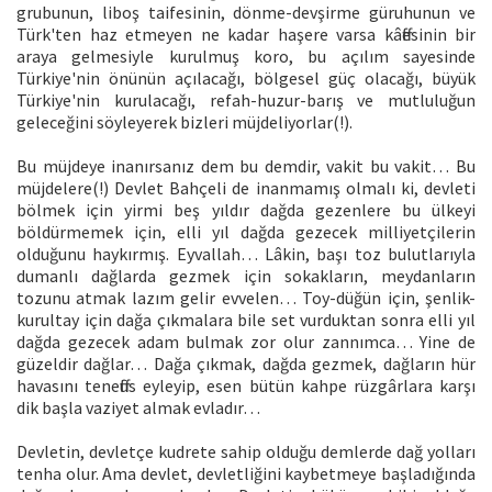
grubunun, liboş taifesinin, dönme-devşirme güruhunun ve
Türk'ten haz etmeyen ne kadar haşere varsa kâffesinin bir
araya gelmesiyle kurulmuş koro, bu açılım sayesinde
Türkiye'nin önünün açılacağı, bölgesel güç olacağı, büyük
Türkiye'nin kurulacağı, refah-huzur-barış ve mutluluğun
geleceğini söyleyerek bizleri müjdeliyorlar(!).
Bu müjdeye inanırsanız dem bu demdir, vakit bu vakit… Bu
müjdelere(!) Devlet Bahçeli de inanmamış olmalı ki, devleti
bölmek için yirmi beş yıldır dağda gezenlere bu ülkeyi
böldürmemek için, elli yıl dağda gezecek milliyetçilerin
olduğunu haykırmış. Eyvallah… Lâkin, başı toz bulutlarıyla
dumanlı dağlarda gezmek için sokakların, meydanların
tozunu atmak lazım gelir evvelen… Toy-düğün için, şenlik-
kurultay için dağa çıkmalara bile set vurduktan sonra elli yıl
dağda gezecek adam bulmak zor olur zannımca… Yine de
güzeldir dağlar… Dağa çıkmak, dağda gezmek, dağların hür
havasını teneffüs eyleyip, esen bütün kahpe rüzgârlara karşı
dik başla vaziyet almak evladır…
Devletin, devletçe kudrete sahip olduğu demlerde dağ yolları
tenha olur. Ama devlet, devletliğini kaybetmeye başladığında