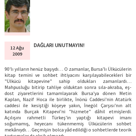
DAĞLARI UNUTMAYIN!
12 Ağu
2009
90'lı yılların henüz başıydı… O zamanlar, Bursa'lı Ülkücülerin
kitap temini ve sohbet ihtiyacını karşılayabilecekleri bir
"Ülkücü kitapevine" sahip oldukları zamanlardı…
Mahpusluğu bitirip tahliye olduktan sonra sıla-akraba, eş-
dost ziyaretlerini tamamlayarak Bursa'ya dönen Metin
Kaplan, Nazif Hoca ile birlikte, İnönü Caddesi'nin Atatürk
caddesi ile kesiştiği köşeye yakın, İnegöl Çarşısı'nın alt
katında Burçak Kitapevi'ni "hizmete" dâhil etmişlerdi.
Açılışını rahmetli Türkeş'in yaptığı kitapevi imanı
soğumamış, heyecanı tükenmemiş Ülkücülerin sohbet
mekânıydı… Geçmişin bolca yâd edildiği o sohbetlerde teorik
tartışmalar da eksik olmazdı…