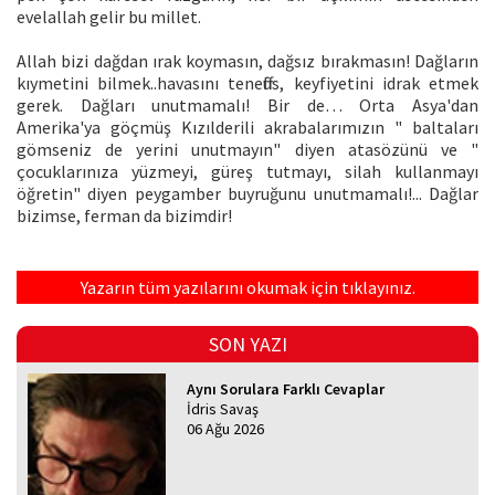
evelallah gelir bu millet.
Allah bizi dağdan ırak koymasın, dağsız bırakmasın! Dağların
kıymetini bilmek..havasını teneffüs, keyfiyetini idrak etmek
gerek. Dağları unutmamalı! Bir de… Orta Asya'dan
Amerika'ya göçmüş Kızılderili akrabalarımızın " baltaları
gömseniz de yerini unutmayın" diyen atasözünü ve "
çocuklarınıza yüzmeyi, güreş tutmayı, silah kullanmayı
öğretin" diyen peygamber buyruğunu unutmamalı!... Dağlar
bizimse, ferman da bizimdir!
Yazarın tüm yazılarını okumak için tıklayınız.
SON YAZI
Aynı Sorulara Farklı Cevaplar
İdris Savaş
06 Ağu 2026