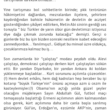
Yine tartışması bol sohbetlerin birinde; pkk terörünün
hâkimiyetini dağlardan, mezralardan ilçelere, şehirlere
kaydırdığından bahisle hükümetin de devletin de acziyet
gösterdiğinden şikâyet edilirken, Metin Abi sinirin gerdiği ses
tonuyla " biz Türkler de yarın öbür gün devletimizi istiyoruz
diye dağa çıkmak zorunda kalacağız" demişti. Gerçi o
günlerde biz bu işin bizden sonraki nesillere isabet edeceğini
zannediyorduk… Yanılmışız!... Gidişat bu minval üzre oldukça,
çocuklarımıza kalmaz bu iş…
Son zamanlarda bir "çalıştay" modası peydah oldu. Alevi
çalıştayı, demokrasi çalıştayı derken kürt çalıştayları sökün
etti. Bir yandan Diyarbakır, bir yandan Ankara iki koldan
yüklenmeye başladılar… Kürt sorununu açılımla çözecekler.
(!) Hem devlet erkânı, hem dağ kadroları hep beraber bu işi
kotarıp "büyük Türkiye'nin" önünü açmaya azm ü cezm ile
kasteylemişler.(!) Obama'nın açtığı yolda güzel şeyler
olacağını müjdeleyen Sayın Abdullah Gül, futbol maçı
temaşasıyla başlattığı Ermeni açılımının akim kalmasından
olsa gerek, kürt açılımına daha bir canla başla sarılmış
görünüyor. Gül'ün, Erdoğan'ın, ezcümle AKP'nin, zaman