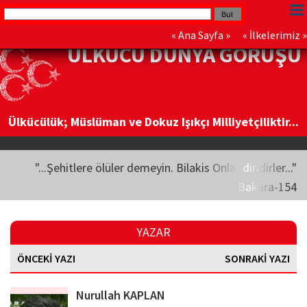
«
Ana Sayfa
» «
İlkelerimiz
»
ÜLKÜCÜ DÜNYA GÖRÜŞÜ
Ülkücülük; Müslüman ve Dokuz Işıkçı Milliyetçiliktir...
"...Şehitlere ölüler demeyin. Bilakis Onlar diridirler..."
Bakara-154
YAZAR
ÖNCEKİ YAZI
SONRAKİ YAZI
Nurullah KAPLAN