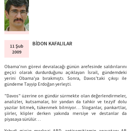
BİDON KAFALILAR
11 Şub
2009
Obama'nın görevi devralacağı günün arefesinde saldırılarını
geçici olarak durdurduğunu açıklayan İsrail, gündemdeki
yerini Obama'ya bırakmıştı. Sonra, Davos'taki çıkışı ile
gündeme Tayyip Erdoğan yerleşti.
"Davos" üzerine on gündür sürmekte olan değerlendirmeler,
analizler, kutsamalar, bir yandan da tahkir ve tezyif dolu
yazılar bitmek, tükenmek bilmiyor… Sloganlar, pankartlar,
şiirler, klipler derken yakında mersiye ve destanlar da
piyasaya sürülür…
Yahudi gücün merkezi ABD, antisemitizmin anavatanı AB