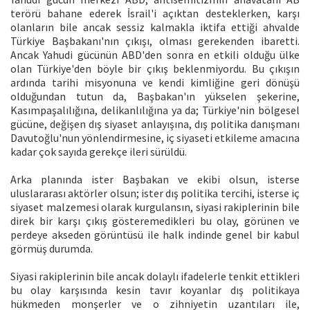
terörü bahane ederek İsrail'i açıktan desteklerken, karşı
olanların bile ancak sessiz kalmakla iktifa ettiği ahvalde
Türkiye Başbakanı'nın çıkışı, olması gerekenden ibaretti.
Ancak Yahudi gücünün ABD'den sonra en etkili olduğu ülke
olan Türkiye'den böyle bir çıkış beklenmiyordu. Bu çıkışın
ardında tarihi misyonuna ve kendi kimliğine geri dönüşü
olduğundan tutun da, Başbakan'ın yükselen şekerine,
Kasımpaşalılığına, delikanlılığına ya da; Türkiye'nin bölgesel
gücüne, değişen dış siyaset anlayışına, dış politika danışmanı
Davutoğlu'nun yönlendirmesine, iç siyaseti etkileme amacına
kadar çok sayıda gerekçe ileri sürüldü.
Arka planında ister Başbakan ve ekibi olsun, isterse
uluslararası aktörler olsun; ister dış politika tercihi, isterse iç
siyaset malzemesi olarak kurgulansın, siyasi rakiplerinin bile
direk bir karşı çıkış gösteremedikleri bu olay, görünen ve
perdeye akseden görüntüsü ile halk indinde genel bir kabul
görmüş durumda.
Siyasi rakiplerinin bile ancak dolaylı ifadelerle tenkit ettikleri
bu olay karşısında kesin tavır koyanlar dış politikaya
hükmeden monşerler ve o zihniyetin uzantıları ile,