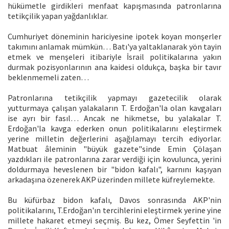
hükümetle girdikleri menfaat kapışmasında patronlarına
tetikçilik yapan yağdanlıklar.
Cumhuriyet döneminin hariciyesine ipotek koyan monşerler
takımını anlamak mümkün… Batı'ya yaltaklanarak yön tayin
etmek ve menşeleri itibariyle İsrail politikalarına yakın
durmak pozisyonlarının ana kaidesi oldukça, başka bir tavır
beklenmemeli zaten…
Patronlarına tetikçilik yapmayı gazetecilik olarak
yutturmaya çalışan yalakaların T. Erdoğan'la olan kavgaları
ise ayrı bir fasıl… Ancak ne hikmetse, bu yalakalar T.
Erdoğan'la kavga ederken onun politikalarını eleştirmek
yerine milletin değerlerini aşağılamayı tercih ediyorlar.
Matbuat âleminin "büyük gazete"sinde Emin Çölaşan
yazdıkları ile patronlarına zarar verdiği için kovulunca, yerini
doldurmaya heveslenen bir "bidon kafalı", karnını kaşıyan
arkadaşına özenerek AKP üzerinden millete küfreylemekte.
Bu küfürbaz bidon kafalı, Davos sonrasında AKP'nin
politikalarını, T.Erdoğan'ın tercihlerini eleştirmek yerine yine
millete hakaret etmeyi seçmiş. Bu kez, Ömer Seyfettin 'in