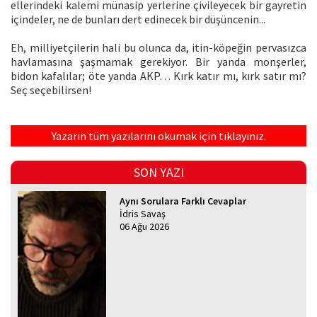
ellerindeki kalemi münasip yerlerine çivileyecek bir gayretin
içindeler, ne de bunları dert edinecek bir düşüncenin...
Eh, milliyetçilerin hali bu olunca da, itin-köpeğin pervasızca
havlamasına şaşmamak gerekiyor. Bir yanda monşerler,
bidon kafalılar; öte yanda AKP… Kırk katır mı, kırk satır mı?
Seç seçebilirsen!
Yazarın tüm yazılarını okumak için tıklayınız.
SON YAZI
Aynı Sorulara Farklı Cevaplar
İdris Savaş
06 Ağu 2026