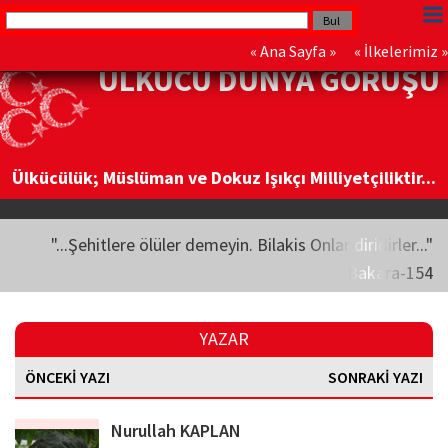
«
Ana Sayfa
» «
İlkelerimiz
»
ÜLKÜCÜ DÜNYA GÖRÜŞÜ
Ülkücülük; Müslüman ve Dokuz Işıkçı Milliyetçiliktir...
"...Şehitlere ölüler demeyin. Bilakis Onlar diridirler..."
Bakara-154
YAZAR
ÖNCEKİ YAZI
SONRAKİ YAZI
Nurullah KAPLAN