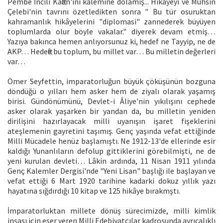
Pembe İncili Kaftan'ını kalemine dolamış... Hikâyeyi ve Muhsin
Çelebi'nin tavrını özetledikten sonra " Bu tür osuruktan
kahramanlık hikâyelerini "diplomasi" zannederek büyüyen
toplumlarda olur böyle vakalar." diyerek devam etmiş…
Yazıya bakınca hemen anlıyorsunuz ki, hedef ne Tayyip, ne de
AKP… Hedefte bu toplum, bu millet var… Bu milletin değerleri
var…
Ömer Seyfettin, imparatorluğun büyük çöküşünün bozguna
döndüğü o yılları hem asker hem de ziyalı olarak yaşamış
birisi. Gündönümünü, Devlet-i Âliye'nin yıkılışını cephede
asker olarak yaşarken bir yandan da, bu milletin yeniden
dirilişini hazırlayacak milli uyanışın işaret fişeklerini
ateşlemenin gayretini taşımış. Genç yaşında vefat ettiğinde
Milli Mücadele henüz başlamıştı. Ne 1912-13'de ellerinde esir
kaldığı Yunanlıların defolup gittiklerini görebilmişti, ne de
yeni kurulan devleti… Lâkin ardında, 11 Nisan 1911 yılında
Genç Kalemler Dergisi'nde "Yeni Lisan" başlığı ile başlayan ve
vefat ettiği 6 Mart 1920 tarihine kadarki dokuz yıllık yazı
hayatına sığdırdığı 10 kitap ve 125 hikâye bırakmştı.
İmparatorluktan millete dönüş sürecimizde, milli kimlik
inşası için eser veren Milli Edebiyatçılar kadrosunda ayrıcalıklı