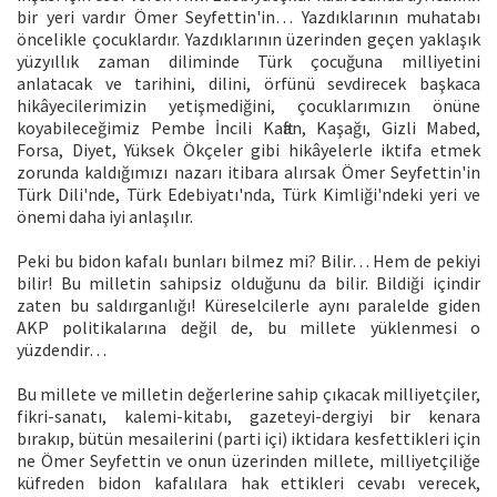
bir yeri vardır Ömer Seyfettin'in… Yazdıklarının muhatabı
öncelikle çocuklardır. Yazdıklarının üzerinden geçen yaklaşık
yüzyıllık zaman diliminde Türk çocuğuna milliyetini
anlatacak ve tarihini, dilini, örfünü sevdirecek başkaca
hikâyecilerimizin yetişmediğini, çocuklarımızın önüne
koyabileceğimiz Pembe İncili Kaftan, Kaşağı, Gizli Mabed,
Forsa, Diyet, Yüksek Ökçeler gibi hikâyelerle iktifa etmek
zorunda kaldığımızı nazarı itibara alırsak Ömer Seyfettin'in
Türk Dili'nde, Türk Edebiyatı'nda, Türk Kimliği'ndeki yeri ve
önemi daha iyi anlaşılır.
Peki bu bidon kafalı bunları bilmez mi? Bilir… Hem de pekiyi
bilir! Bu milletin sahipsiz olduğunu da bilir. Bildiği içindir
zaten bu saldırganlığı! Küreselcilerle aynı paralelde giden
AKP politikalarına değil de, bu millete yüklenmesi o
yüzdendir…
Bu millete ve milletin değerlerine sahip çıkacak milliyetçiler,
fikri-sanatı, kalemi-kitabı, gazeteyi-dergiyi bir kenara
bırakıp, bütün mesailerini (parti içi) iktidara kesfettikleri için
ne Ömer Seyfettin ve onun üzerinden millete, milliyetçiliğe
küfreden bidon kafalılara hak ettikleri cevabı verecek,