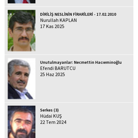
DİRİLİŞ NESLİNİN FİRARÎLERİ - 17.02.2010
Nurullah KAPLAN
17 Kas 2025
Unutulmayanlar: Necmettin Hacıeminoğlu
Efendi BARUTCU
25 Haz 2025
Serkes (3)
Hüdai KUŞ
22 Tem 2024