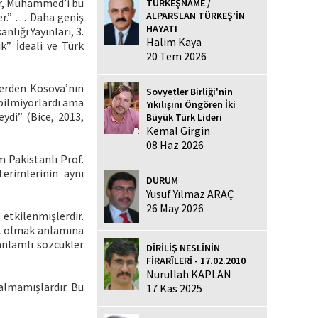
ler, Muhammed’i bu
TÜRKEŞNAME /
ALPARSLAN TÜRKEŞ’İN
er.” … Daha geniş
HAYATI
nlığı Yayınları, 3.
Halim Kaya
ik” İdeali ve Türk
20 Tem 2026
lerden Kosova’nın
Sovyetler Birliği'nin
 bilmiyorlardı ama
Yıkılışını Öngören İki
ydi” (Bice, 2013,
Büyük Türk Lideri
Kemal Girgin
08 Haz 2026
m Pakistanlı Prof.
erimlerinin aynı
DURUM
Yusuf Yılmaz ARAÇ
26 May 2026
etkilenmişlerdir.
k olmak anlamına
anlamlı sözcükler
DİRİLİŞ NESLİNİN
FİRARÎLERİ - 17.02.2010
Nurullah KAPLAN
almamışlardır. Bu
17 Kas 2025