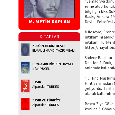
“Samadıyya dönüp 
evine alup konuk
bilgi için bkz. Şü
Baskı, Ankara 199
M. METİN KAPLAN
Devlet Felsefesi
Miloseviç, Srebr
KİTAPLAR
intikamını aldık.
intikam Türklerd
KUR'AN-KERİM MEALİ
https://hayatibic
ELMALILI HAMDİ YAZIR MEÂLİ
Sadece Batılılar 
Dr. Hanif Fauk,
PEYGAMBERİMİZİN HAYATI
anlamda kullanıld
İrfan YÜCEL
“…Hint Müslümanl
9 IŞIK
Hint yarımadası
Alparslan TÜRKEŞ
geliyordu. Tarih
olarak kullanılmış
9 IŞIK VE TÜRKÝYE
Başta Ziya Gökal
Alparslan TÜRKEŞ
konuda Z. Gökalp 