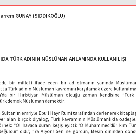
arrem GÜNAY (SIDDIKOĞLU)
IDA TÜRK ADININ MÜSLÜMAN ANLAMINDA KULLANILIŞI
adı, bir milleti ifade eden bir ad olmanın yanında Müslüman
Hatta Türk adının Müslüman kavramını karşılamak üzere kullanılma
pa’da bir Hıristiyan Müslüman olduğu zaman kendisine “Türk 
Türk demek Müslüman demektir.
 Sultan’ın emriyle Ebu’l Hayr Rumî tarafından derlenerek kitaplaşt
er alan birçok diyalog, Türk kavramının Müslümanlıkla özdeşleşt
 örnek: “Ol havada duran keşiş eyitti: ‘O Muhammed’dür kim T
değüldür’ didi.”, “Ya Alyon! Sen ne gördün, Mesih dininden dönd