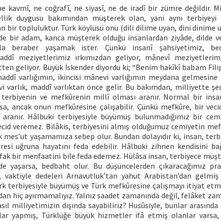
 ne kavmî, ne coğrafî, ne siyasî, ne de iradî bir zümre değildir. Mil
llik duygusu bakımından müşterek olan, yani aynı terbiyeyi 
bir topluluktur. Türk köylüsü onu (dili dilime uyan, dini dinime u
de bir adam, kanca müşterek olduğu insanlardan ziyâde, dilde 
rla beraber yaşamak ister. Çünkü insanî şahsiyetimiz, bed
addî meziyetlerimiz ırkımızdan geliyor, mânevî meziyetlerimi
ten geliyor. Büyük İskender diyordu ki; “Benim hakîkî babam Filip 
maddî varlığımın, ikincisi mânevi varlığımın meydana gelmesine
vi varlık, maddî varlıktan önce gelir. Bu bakımdan, milliyette şe
 terbiyenin ve mefkûrenin millî olması aranır. Normal bir insa
şsa, ancak onun mefkûresine çalışabilir. Çünkü mefkûre, bir veci
i aranır. Hâlbuki terbiyesiyle büyümüş bulunmadığımız bir cem
cid veremez. Bilâkis, terbiyesini almış olduğumuz cemiyetin me
k mes’ut yaşamamıza sebep olur. Bundan dolayıdır ki, insan, terb
esi uğruna hayatını feda edebilir. Hâlbuki zihnen kendisini bağ
fak bir menfaatini bile feda edemez. Hülâsa insan, terbiyece müş
de yaşarsa, bedbaht olur. Bu düşüncelerden çıkaracağımız pra
 vaktiyle dedeleri Arnavutluk’tan yahut Arabistan’dan gelmiş 
ürk terbiyesiyle büyümüş ve Türk mefkûresine çalışmayı itiyat etm
dan hiç ayırmamalıyız. Yalnız saadet zamanında değil, felâket za
sıl milliyetimizin dışında sayabiliriz? Husûsiyle, bunlar arasında
lar yapmış, Türklüğe büyük hizmetler ifâ etmiş olanlar varsa,