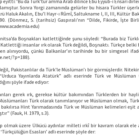
eyitti: ‘Bu da Türk’tür amma Arab dilince Ebu Eyyub-i Ensari dir
lamıştur. Sonra Yorgi zamanında gelürler bu hisara Türkler üşerl
krü Haluk Akalın, Ebu’l Hayr-ı Rûmî, Saltukname I, II, III, Kültür Baka
0. (Dönmez, S. (tarihsiz) Gaspıralı’nın “Dilde, Fikirde, İşte Birl
,www.academia.edu)
enitsa’da Boşnakları katlettiğinde şunu söyledi: “Burada biz Türk
” Katlettiği insanlar ırk olarak Türk değildi, Boşnaktı. Türkçe belki
en alınıyordu, çünkü Balkanlar’ın tarihinde bu bir simgesel ifade
e.net/?p=188).
değil, Pakistanlılar da Türk'le Müslüman’ı bir görmüşlerdir. Niteki
 “Urduca Yayınlarda Atatürk” adlı eserinde Türk ve Müslüman t
ığını şöyle ifade ediyor:
arı gerek ırk, gerekse kültür bakımından Türklerden bir hayli 
 Müslümanları Türk olarak tanımlanıyor ve Müslüman olmak, Tür
e bakılırsa Hint Yarımadasında Türk ve Müslüman kelimeleri eşit 
tır" (Fauk, H. 1979, s.3).
p olmak üzere Ülkücü aydınlar milleti ırkî bir kavram olarak ele 
‘Türkçülüğün Esasları’ adlı eserinde şöyle der: