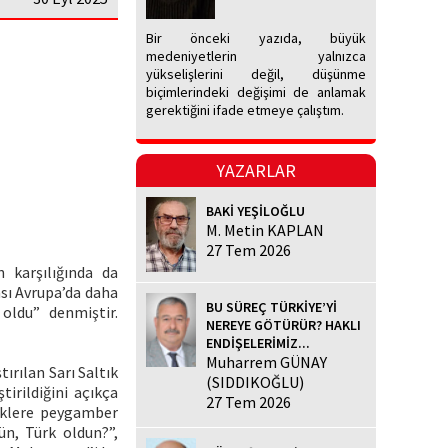
Bir önceki yazıda, büyük
medeniyetlerin yalnızca
yükselişlerini değil, düşünme
biçimlerindeki değişimi de anlamak
gerektiğini ifade etmeye çalıştım.
YAZARLAR
BAKİ YEŞİLOĞLU
M. Metin KAPLAN
27 Tem 2026
 karşılığında da
sı Avrupa’da daha
BU SÜREÇ TÜRKİYE’Yİ
oldu” denmiştir.
NEREYE GÖTÜRÜR? HAKLI
ENDİŞELERİMİZ...
Muharrem GÜNAY
ırılan Sarı Saltık
(SIDDIKOĞLU)
irildiğini açıkça
27 Tem 2026
ürklere peygamber
ün, Türk oldun?”,