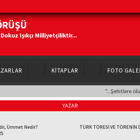
ÖRÜŞÜ
kuz Işıkçı Milliyetçiliktir...
AZARLAR
KİTAPLAR
FOTO GALE
"...Şehitlere öl
YAZAR
dir, Ümmet Nedir?
TÜRK TÖRESİ VE TÖRENİN 
25