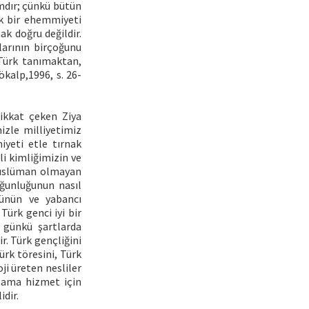
ımdır; çünkü bütün
ük bir ehemmiyeti
mak doğru değildir.
larının birçoğunu
 Türk tanımaktan,
kalp,1996, s. 26-
dikkat çeken Ziya
izle milliyetimiz
iyeti etle tırnak
li kimliğimizin ve
Müslüman olmayan
oğunluğunun nasıl
ürünün ve yabancı
Türk genci iyi bir
 günkü şartlarda
 Türk gençliğini
Türk töresini, Türk
ji üreten nesliler
slama hizmet için
idir.