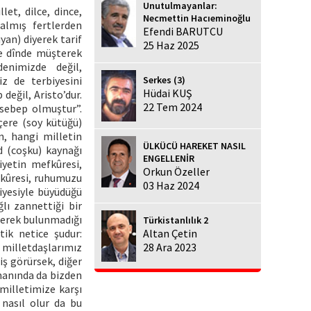
Unutulmayanlar:
let, dilce, dince,
Necmettin Hacıeminoğlu
almış fertlerden
Efendi BARUTCU
yan) diyerek tarif
25 Haz 2025
ve dînde müşterek
enimizde değil,
Serkes (3)
z de terbiyesini
Hüdai KUŞ
değil, Aristo’dur.
22 Tem 2024
 sebep olmuştur”.
çere (soy kütüğü)
n, hangi milletin
ÜLKÜCÜ HAREKET NASIL
d (coşku) kaynağı
ENGELLENİR
iyetin mefkûresi,
Orkun Özeller
fkûresi, ruhumuzu
03 Haz 2024
iyesiyle büyüdüğü
lı zannettiği bir
terek bulunmadığı
Türkistanlılık 2
tik netice şudur:
Altan Çetin
milletdaşlarımız
28 Ara 2023
iş görürsek, diğer
manında da bizden
 milletimize karşı
 nasıl olur da bu