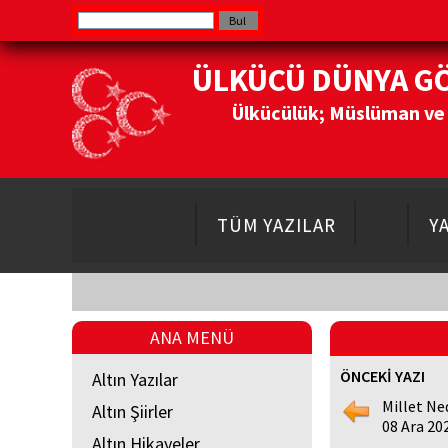
ÜLKÜCÜ DÜNYA G
Ülkücülük; Müslüman ve Do
TÜM YAZILAR
Y
ANA MENÜ
ÖNCEKİ YAZI
Altın Yazılar
Millet Ne
Altın Şiirler
08 Ara 20
Altın Hikayeler