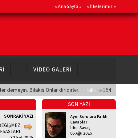
«
Ana Sayfa
» «
İlkelerimiz
»
Rİ
VİDEO GALERİ
üler demeyin. Bilakis Onlar diridirler..." Bakara-154
SON YAZI
SONRAKİ YAZI
Aynı Sorulara Farklı
Cevaplar
DEĞİŞMEZ
İdris Savaş
ESASLARI
06 Ağu 2026
30 Eyl 2025