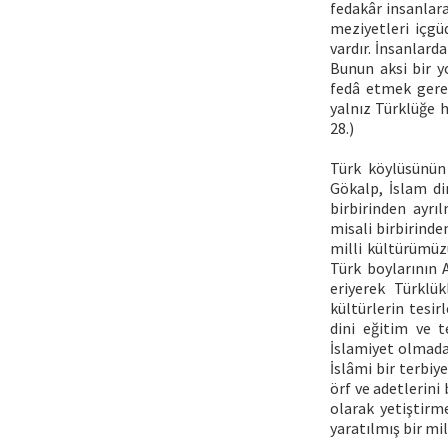
fedakâr insanlara
meziyetleri içgü
vardır. İnsanlarda
Bunun aksi bir y
fedâ etmek gerek
yalnız Türklüğe 
28.)
Türk köylüsünün 
Gökalp, İslam di
birbirinden ayrı
misali birbirinde
milli kültürümü
Türk boylarının 
eriyerek Türklük
kültürlerin tesir
dini eğitim ve 
İslamiyet olmad
İslâmi bir terbiye
örf ve adetlerini
olarak yetiştirm
yaratılmış bir mil