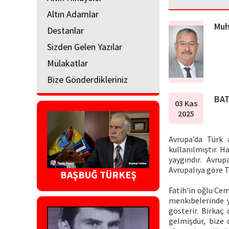
Altın Adamlar
Muh
Destanlar
Sizden Gelen Yazılar
Mülakatlar
Bize Gönderdikleriniz
BAT
03 Kas
2025
Avrupa’da Türk 
kullanılmıştır. 
yaygındır. Avru
Avrupalıya göre 
BAŞBUĞ TÜRKEŞ
Fatih’in oğlu Cem
menkıbelerinde y
gösterir. Birkaç
gelmişdür, bize 