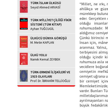
TÜRK İSLAM ÜLKÜSÜ
“Millet, ne ırkı,
Seyid Ahmed ARVASÎ
ahlâkça ve güze
mürekkep bulunan 
eder. Gerçekten 
TÜRK MÝLLİYETÇİLİİĞİ FİKİR
olduğu insanla
SİSTEMİ (TÜM KİTAP)
ruhumuzdadır. M
Ayhan TUĞCUGİL
aldığımız cemiyet
Çünkü birincisi 
ÜLKÜCÜ DÜNYA GÖRÜŞÜ
İnsan için, mâne
M. Metin KAPLAN
aranmaz. Yalnız,
terbiyesini almı
ÜLKÜ YOLU
olduğu içindir k
Namık Kemal ZEYBEK
ruhumuza asla ve
vecidlere boğara
cemiyetin mefkûr
TÜRK-ERMENİ İLİŞKİLERİ VE
cemiyet uğrana u
1915 OLAYLARI
Prof. Dr. İBRAHİM TELLİOĞLU
bir cemiyet için
Memleketimizde,
vardır. Bunları T
milletdaşlarımız
ayrılmayanları na
büyük fedakârlık