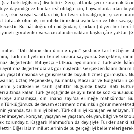
 (siz Türk değilsiniz) diyebiliriz. Gerçi, atlarda şecere aramak lâz
düye dayandığı ve bunlar irsî olduğu için, hayvanlarda ırkın büy
 ise, ırkın sosyal vasıflara hiç bir tesiri olmadığı için, şecere ara
ol tutacak olursak, memleketimizdeki aydınların ve fikir savaşçı
ecektir. Bu hâl doğru olmadığından, (Türküm) diyen her ferdî
hıyaneti görülenler varsa cezalandırmaktan başka çâre yoktur. (Gö
milleti “Dili dilime dini dinime uyan” şeklinde tarif ettiğine 
nini, Türk milliyetinin temel unsuru sayıyordu. Gerçekten, dinim
lmaz değerlerdir. Milliyetçi –Ülkücü aydınlarımız Türklükle İslâm
n ayrılmaz değerler olarak görmüşlerdir. Gerçekten İslam dini mil
zün yaşatılmasında ve gelişmesinde büyük hizmet görmüştür. 
Avarlar, Uzlar, Peçenekler, Kumanlar, Macarlar ve Bulgarların ç
lerini yitirdiklerine tarih şahittir. Bugünde başta Batı kült
leri altında kalan Türk gençliğinde de aynı tehlike söz konusudur. 
terbiye almamışsa, dini inancı zayıfsa erimeğe mahkûmdur. Bu
an Türklüğümüzü de devam ettirmemiz mümkün görünmemektedir.
nin yanında, tarihini iyi bilen, Türk dilini iyi konuşan ve anlayan, 
 benimseyen, koruyan, yaşayan ve yaşatan, okuyan, bilgi ve teknolo
ek zorundayız. Kaşgarlı Mahmud’un da deyişiyle Türkler sanki İ
lettir. Diğer İslam milletlerinin de bu gerçeği iyi bellemeleri gerekl