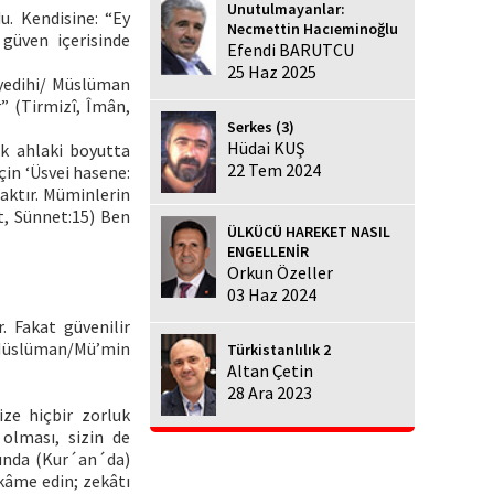
Unutulmayanlar:
. Kendisine: “Ey
Necmettin Hacıeminoğlu
güven içerisinde
Efendi BARUTCU
25 Haz 2025
yedihi/ Müslüman
” (Tirmizî, Îmân,
Serkes (3)
Hüdai KUŞ
k ahlaki boyutta
22 Tem 2024
çin ‘Üsvei hasene:
aktır. Müminlerin
, Sünnet:15) Ben
ÜLKÜCÜ HAREKET NASIL
ENGELLENİR
Orkun Özeller
03 Haz 2024
. Fakat güvenilir
 Müslüman/Mü’min
Türkistanlılık 2
Altan Çetin
28 Ara 2023
ize hiçbir zorluk
olması, sizin de
bunda (Kur´an´da)
kâme edin; zekâtı