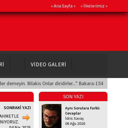
«
Ana Sayfa
» «
İlkelerimiz
»
Rİ
VİDEO GALERİ
üler demeyin. Bilakis Onlar diridirler..." Bakara-154
SON YAZI
SONRAKİ YAZI
Aynı Sorulara Farklı
Cevaplar
RAHMETLE
İdris Savaş
NIYORUZ.
06 Ağu 2026
04 Nis 2025