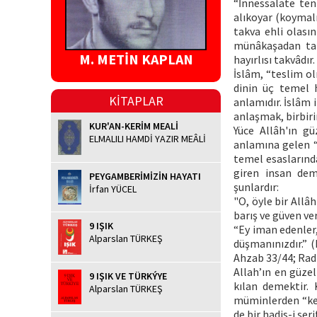
“İnnessalate ten
alıkoyar (koymal
takva ehli olası
münâkaşadan tam
M. METİN KAPLAN
hayırlısı takvâdı
İslâm, “teslim o
dinin üç temel h
KİTAPLAR
anlamıdır. İslâm
anlaşmak, birbir
KUR'AN-KERİM MEALİ
Yüce Allâh'ın gü
ELMALILI HAMDİ YAZIR MEÂLİ
anlamına gelen “
temel esaslarında
giren insan deme
PEYGAMBERİMİZİN HAYATI
şunlardır:
İrfan YÜCEL
"O, öyle bir Allâh
barış ve güven ver
9 IŞIK
“Ey iman edenler,
Alparslan TÜRKEŞ
düşmanınızdır.” (
Ahzab 33/44; Rad 
Allah’ın en güzel
9 IŞIK VE TÜRKÝYE
kılan demektir. 
Alparslan TÜRKEŞ
müminlerden “ken
de bir hadis-i şe