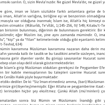
ımsıkı sarılın. O, sizin Mevla’nızdır. Ne güzel Mevla’dır, ne güzel 
ye göre, iman ve İslam sözlükte farklı anlamlara gelse de t
 iman, Allah’ın varlığına, birliğine eşi ve benzerinin olmadığın
tmasıyla var olduğuna inanmak; İslam ise, Allah’a hiç kimseyi 
im olmaktır. (Mâturîdi, Te’vîlât, 1/245-256, IV/ 549; Kitabu’t-T
an birisinin bulunması, diğerinin de bulunmasını gerektirir. Bir
slimdir; eğer Müslim ise, yine aynı zamanda mümindir. O, iman
u”, “kişi” ya da “filan” kelimelerinde olduğu gibi eşanlamlı kelim
’t-Tevhid, 634)
mümin kavramına Müslüman kavramına nazaran daha derin ma
irafın yanında kalb ile tasdik ve bu tasdikini amelle süsleyen, inan
nasına gelir diyenler vardır. Bu görüşü savunanlar Hucurat sures
ebep olan olayı delil olarak göstermektedirler.
e İslam’a girip Müslüman oldukları gerekçesi ile Peygamber Ef
n bir kabile mensuplarının bu talepleri üzerine Hucurat sure
te Cenâbı Hakk şöyle buyurmaktadır:
etdik» dediler. De ki: “Siz îman etmediniz amma, (bari) Müslüman
erinize gir(ibyerleş)memişdir. Eğer Allaha ve peygamberine itaat 
) lerinizden hiçbir şey eksiltmez. Çünkü Allah (mü'minleri) çok
amalardan sonra biz Mümin ve Müslümanı: İnandığı gibi ya