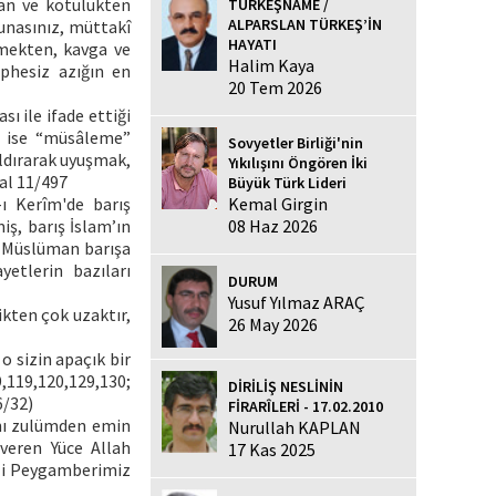
tan ve kötülükten
TÜRKEŞNAME /
ALPARSLAN TÜRKEŞ’İN
unasınız, müttakî
HAYATI
emekten, kavga ve
Halim Kaya
phesiz azığın en
20 Tem 2026
 ile ifade ettiği
ni ise “müsâleme”
Sovyetler Birliği'nin
ldırarak uyuşmak,
Yıkılışını Öngören İki
al 11/497
Büyük Türk Lideri
Kemal Girgin
-ı Kerîm'de barış
08 Haz 2026
ş, barış İslam’ın
ca Müslüman barışa
yetlerin bazıları
DURUM
Yusuf Yılmaz ARAÇ
likten çok uzaktır,
26 May 2026
o sizin apaçık bir
9,119,120,129,130;
DİRİLİŞ NESLİNİN
6/32)
FİRARÎLERİ - 17.02.2010
rını zulümden emin
Nurullah KAPLAN
 veren Yüce Allah
17 Kas 2025
ili Peygamberimiz