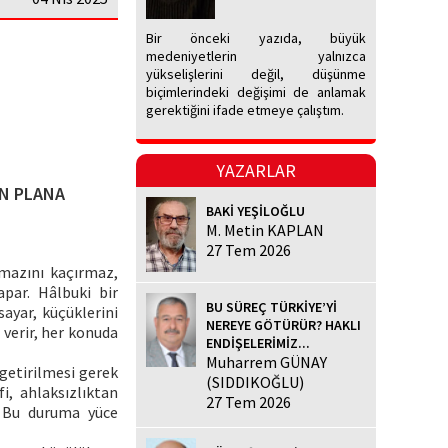
Bir önceki yazıda, büyük
medeniyetlerin yalnızca
yükselişlerini değil, düşünme
biçimlerindeki değişimi de anlamak
gerektiğini ifade etmeye çalıştım.
YAZARLAR
ÖN PLANA
BAKİ YEŞİLOĞLU
M. Metin KAPLAN
27 Tem 2026
amazını kaçırmaz,
apar. Hâlbuki bir
BU SÜREÇ TÜRKİYE’Yİ
sayar, küçüklerini
NEREYE GÖTÜRÜR? HAKLI
 verir, her konuda
ENDİŞELERİMİZ...
Muharrem GÜNAY
getirilmesi gerek
(SIDDIKOĞLU)
i, ahlaksızlıktan
27 Tem 2026
. Bu duruma yüce