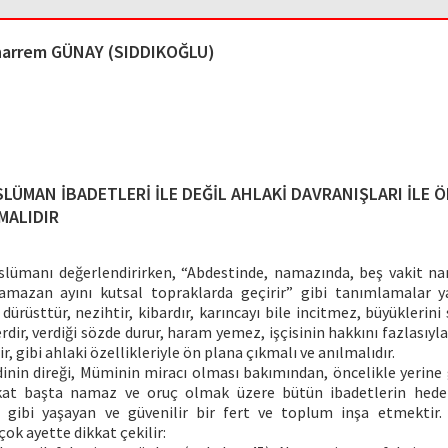
arrem GÜNAY (SIDDIKOĞLU)
LÜMAN İBADETLERİ İLE DEĞİL AHLAKİ DAVRANIŞLARI İLE 
MALIDIR
slümanı değerlendirirken, “Abdestinde, namazında, beş vakit n
amazan ayını kutsal topraklarda geçirir” gibi tanımlamalar y
ürüsttür, nezihtir, kibardır, karıncayı bile incitmez, büyüklerini 
rdir, verdiği sözde durur, haram yemez, işçisinin hakkını fazlasıyla
r, gibi ahlaki özellikleriyle ön plana çıkmalı ve anılmalıdır.
inin direği, Müminin miracı olması bakımından, öncelikle yerine 
akat başta namaz ve oruç olmak üzere bütün ibadetlerin hedef
ğı gibi yaşayan ve güvenilir bir fert ve toplum inşa etmektir
çok ayette dikkat çekilir: