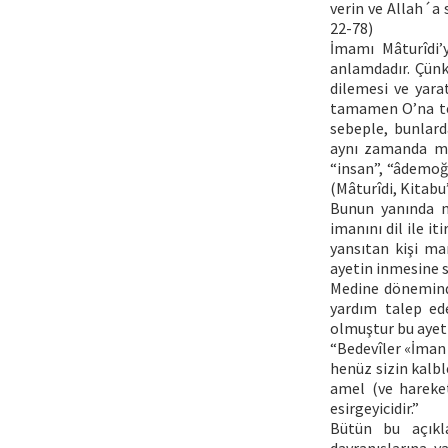
verin ve Allah´a s
22-78)
İmamı Mâturîdi’
anlamdadır. Çünkü
dilemesi ve yara
tamamen O’na tesl
sebeple, bunlard
aynı zamanda mü
“insan”, “âdemoğl
(Mâturîdi, Kitabu
Bunun yanında 
imanını dil ile it
yansıtan kişi ma
ayetin inmesine s
Medine dönemind
yardım talep ede
olmuştur bu ayet
“Bedevîler «İman 
henüz sizin kalbl
amel (ve hareket
esirgeyicidir.”
Bütün bu açıkl