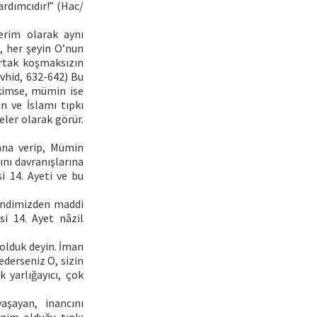
yardımcıdır!” (Hac/
erim olarak aynı
a, her şeyin O’nun
ortak koşmaksızın
evhid, 632-642) Bu
 kimse, mümin ise
 ve İslamı tıpkı
eler olarak görür.
na verip, Mümin
cını davranışlarına
i 14. Ayeti ve bu
endimizden maddi
si 14. Ayet nâzil
 olduk deyin. İman
ederseniz O, sizin
 yarlığayıcı, çok
şayan, inancını