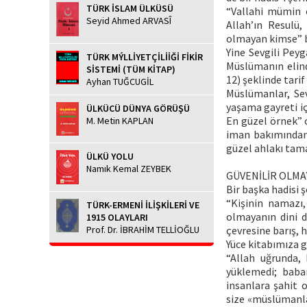
TÜRK İSLAM ÜLKÜSÜ
“Vallahi mümin 
Seyid Ahmed ARVASÎ
Allah’ın Resulü
olmayan kimse” bu
Yine Sevgili Pe
TÜRK MÝLLİYETÇİLİİĞİ FİKİR
Müslümanın elind
SİSTEMİ (TÜM KİTAP)
12) şeklinde tarif
Ayhan TUĞCUGİL
Müslümanlar, Se
yaşama gayreti iç
ÜLKÜCÜ DÜNYA GÖRÜŞÜ
En güzel örnek” 
M. Metin KAPLAN
iman bakımından
güzel ahlakı tam
ÜLKÜ YOLU
Namık Kemal ZEYBEK
GÜVENİLİR OLMA
Bir başka hadisi şe
“Kişinin namazı,
TÜRK-ERMENİ İLİŞKİLERİ VE
olmayanın dini 
1915 OLAYLARI
Prof. Dr. İBRAHİM TELLİOĞLU
çevresine barış, 
Yüce kitabımıza g
“Allah uğrunda, 
yüklemedi; baba
insanlara şahit 
size «müslümanla