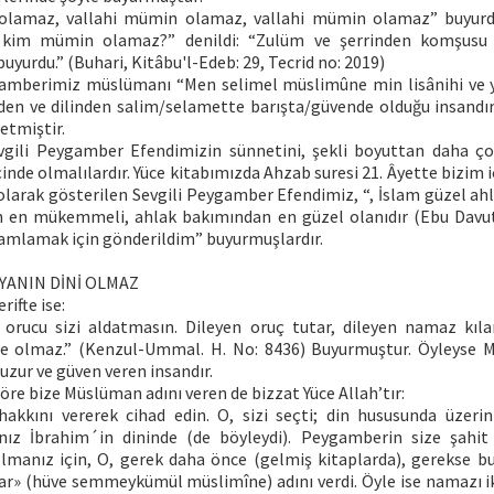
olamaz, vallahi mümin olamaz, vallahi mümin olamaz” buyurdu
, kim mümin olamaz?” denildi: “Zulüm ve şerrinden komşusu 
yurdu.” (Buhari, Kitâbu'l-Edeb: 29, Tecrid no: 2019)
ygamberimiz müslümanı “Men selimel müslimûne min lisânihi ve 
en ve dilinden salim/selamette barışta/güvende olduğu insandır
 etmiştir.
vgili Peygamber Efendimizin sünnetini, şekli boyuttan daha ço
inde olmalılardır. Yüce kitabımızda Ahzab suresi 21. Âyette bizim i
olarak gösterilen Sevgili Peygamber Efendimiz, “, İslam güzel ahl
 en mükemmeli, ahlak bakımından en güzel olanıdır (Ebu Davut
amlamak için gönderildim” buyurmuşlardır.
YANIN DİNİ OLMAZ
rifte ise:
 orucu sizi aldatmasın. Dileyen oruç tutar, dileyen namaz kılar
de olmaz.” (Kenzul-Ummal. H. No: 8436) Buyurmuştur. Öyleyse
huzur ve güven veren insandır.
öre bize Müslüman adını veren de bizzat Yüce Allah’tır:
hakkını vererek cihad edin. O, sizi seçti; din hususunda üzerin
nız İbrahim´in dininde (de böyleydi). Peygamberin size şahit 
olmanız için, O, gerek daha önce (gelmiş kitaplarda), gerekse 
r» (hüve semmeykümül müslimîne) adını verdi. Öyle ise namazı i