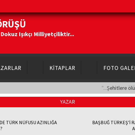
ÖRÜŞÜ
kuz Işıkçı Milliyetçiliktir...
AZARLAR
KİTAPLAR
FOTO GALE
"...Şehitlere öl
YAZAR
DE TÜRK NÜFUSU AZINLIĞA
BAŞBUĞ TÜRKEŞ’İ 
?
A