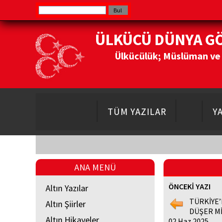
ÜLKÜCÜ DÜNYA G
Ülkücülük; Müslüman ve Do
TÜM YAZILAR
Y
ANA MENÜ
ÖNCEKİ YAZI
Altın Yazılar
TÜRKİYE’
Altın Şiirler
DÜŞER Mİ
Altın Hikayeler
02 Haz 2025