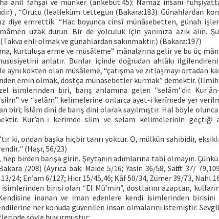
ha anil fahşai ve münker (ankebut:45): Namaz insanı fuhşiyat
ıdır) , “Orucu (lealleküm tettegun (Bakara:183): Günahlardan kor
nız diye emrettik. “Hac boyunca cinsî münâsebetten, günah işl
âmen uzak durun. Bir de yolculuk için yanınıza azık alın. Şü
r. (Takva ehli olmak ve günahlardan sakınmaktır.) (Bakara:197)
lma, kurtuluşa erme ve müsâleme” mânalarına gelir ve bu üç mânası
ususiyetini anlatır. Bunlar içinde doğrudan ahlâkı ilgilendire
 ile aynı kökten olan müsâleme, “çatışma ve zıtlaşmayı ortadan ka
inden emin olmak, dostça münasebetler kurmak” demektir. (Ilmih
zel isimlerinden biri, barış anlamına gelen "selâm"dır. Kur'ân
silm” ve “selâm” kelimelerine onlarca ayet-i kerîmede yer verilmi
n biri; İslâm dini de barış dini olarak sayılmıştır. Hal böyle olun
ktir. Kur’an-ı kerimde silm ve selam kelimelerinin geçtiği a
'tır ki, ondan başka hiçbir tanrı yoktur. O, mülkün sahibidir, eksik
endir.." (Haşr, 56/23)
 hep birden barışa girin. Şeytanın adımlarına tabi olmayın. Çünkü 
Bakara /208) (Ayrıca bak: Maide 5/16; Yasin 36/58, Saffat 37/ 79,10
13/24; En’am 6/127; Hicr 15/45,46; Kâf 50/34, Zümer 39/73, Nahl 1
 isimlerinden birisi olan “El Mü’min”, dostlarını azaptan, kulla
Kendisine inanan ve iman edenlere kendi isimlerinden birisini
dilerine her konuda güvenilen insan olmalarını istemiştir. Sevg
riflerinde şöyle buyurmuştur: