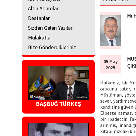
Altın Adamlar
Muh
Destanlar
Sizden Gelen Yazılar
Mülakatlar
Bize Gönderdikleriniz
MÜS
05 May
ÇIK
2025
Halkımız, bir Mü
orucunu tutar, r
Müslüman, şöyle d
sever, yardımseve
BAŞBUĞ TÜRKEŞ
kendisine güvenili
Elbette namaz, d
bir ibadettir. F
arınmış, inandı
kitabımızdaki bir