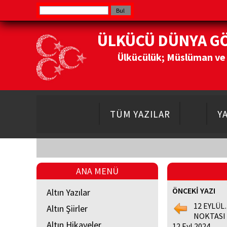
ÜLKÜCÜ DÜNYA G
Ülkücülük; Müslüman ve Do
TÜM YAZILAR
Y
ANA MENÜ
ÖNCEKİ YAZI
Altın Yazılar
12 EYLÜ
Altın Şiirler
NOKTASI
Altın Hikayeler
12 Eyl 2024