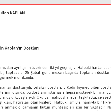
ullah KAPLAN
in Kaplan’ın Dostları
amızdan ayrılışının üzerinden iki yıl geçmiş… Halbuki hastanede
ibi, taptaze… 25 Şubat günü mezarı başında toplanan dostları
nı görmek mümkündü.
nanlar dostlarıydı, vefakâr dostları… Kadir kıymet bilen dos
rtlerinin dışında, bu dostların istisnasız hepsi müşterek bir inanç
kurmuş ülküdaşlarıydı. Okulda, mahpushanede, teşkilatta, siyasett
lıkları, hatıraları olan kişilerdi. Halbuki ismiyle, nâmıyla bir fikr
eri anmak o camianın bütün müntesipleri için bir vazifedir. N