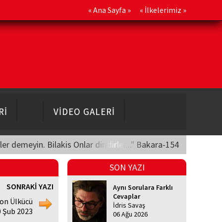
«
Ana Sayfa
» «
İlkelerimiz
»
Rİ
VİDEO GALERİ
üler demeyin. Bilakis Onlar diridirler..." Bakara-154
SON YAZI
SONRAKİ YAZI
Aynı Sorulara Farklı
Cevaplar
on Ülkücü
İdris Savaş
0 Şub 2023
06 Ağu 2026