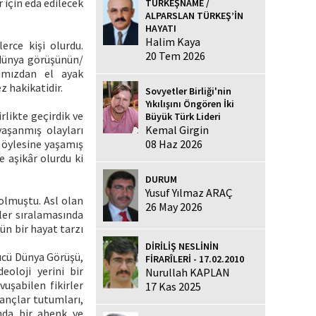
için eda edilecek
TÜRKEŞNAME /
ALPARSLAN TÜRKEŞ’İN
HAYATI
Halim Kaya
erce kişi olurdu.
20 Tem 2026
 dünya görüşünün/
tımızdan el ayak
z hakikatidir.
Sovyetler Birliği'nin
Yıkılışını Öngören İki
rlikte geçirdik ve
Büyük Türk Lideri
Kemal Girgin
aşanmış olayları
08 Haz 2026
, öylesine yaşamış
 aşikâr olurdu ki
DURUM
Yusuf Yılmaz ARAÇ
 olmuştu. Asl olan
26 May 2026
ler sıralamasında
ün bir hayat tarzı
DİRİLİŞ NESLİNİN
kücü Dünya Görüşü,
FİRARÎLERİ - 17.02.2010
eoloji yerini bir
Nurullah KAPLAN
uşabilen fikirler
17 Kas 2025
nançlar tutumları,
ında bir ahenk ve