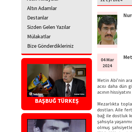
Altın Adamlar
Nur
Destanlar
Sizden Gelen Yazılar
Mülakatlar
Bize Gönderdikleriniz
Met
04 Mar
2024
Metin Abi’nin ar
acısı daha dün g
acının hissiyatı
BAŞBUĞ TÜRKEŞ
Mezarlıkta topla
dostları. Aile fe
bağ ile dostluk 
şahsıyla yaşanmış
olmuş şahsiyetl