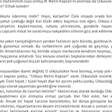
in mütemmim cüzü olmuş M. Metin Kaplan’ın anılması da Ülkücüler 
ir? Elhak öyledir!
kıyla ödenmiş midir? Hayır, katiyetle! Öyle olsaydı orada binl
ı yahut çokluğu değil bizi bîzâr eden; başımızı öne eğen, Ülkücü
atiyetini kaybetmesine, ruhunu yitirmesine, gündelik haya
 capcanlı misal ile suratımıza nakşedilen sillenin göz ardı edileme
yıla yakın tanışıklığımızın yarıdan fazlasını aynı büroda, günboyu bi
ek günümüz olmadı. Bu sohbetlerin pek çoğunda da geçmişi, y
ir. Anlattıklarının hiç birinde olayın merkezine kendisini koymaz
muşçasına anlatırdı. Söz konusu olanları başkalarından dinleyince
arın pek çoğunun bizzat kahramanıdır, başrolündedir.
evazuundan ibaret değildi; O ülkücülükte fena bulmuş, eriyip yok
in kaplan yoktu, “Ülkücü Metin Kaplan” vardı. Ülkücülük öncelik
aydı. Özel hayat / tüzel hayat diye bir ayrımı yoktu çünkü, Ülkücülüğ
üşü olarak yaşanması gerektiğine inanırdı.
rı, tutumlar da tavırları belirler” ilkesini esas alarak kurduğu Ül
yabilmesi için olmazsa olmaz şartıydı. Her fikir eskir, her id
rdı. Ancak bir hayat tarzına bürünebilen, bir dünya görüşüne kav
ürebilirler, hayatiyetlerini devam ettirebilirlerdi. Ancak o zaman i
rları belirlemek gücüne erişirdi; inançlar ve davranışlar aras