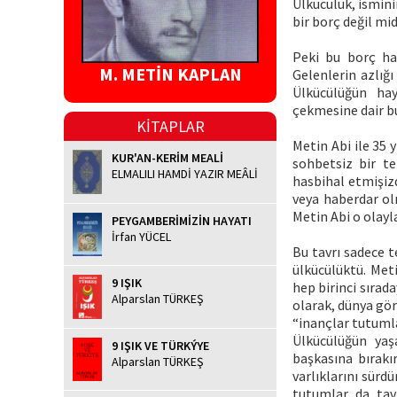
Ülkücülük, ismin
bir borç değil mid
Peki bu borç hak
M. METİN KAPLAN
Gelenlerin azlığ
Ülkücülüğün hay
çekmesine dair bu
KİTAPLAR
Metin Abi ile 35 
KUR'AN-KERİM MEALİ
sohbetsiz bir t
ELMALILI HAMDİ YAZIR MEÂLİ
hasbihal etmişizd
veya haberdar ol
Metin Abi o olayl
PEYGAMBERİMİZİN HAYATI
İrfan YÜCEL
Bu tavrı sadece t
ülkücülüktü. Met
9 IŞIK
hep birinci sırad
Alparslan TÜRKEŞ
olarak, dünya gör
“inançlar tutumla
Ülkücülüğün yaşa
9 IŞIK VE TÜRKÝYE
başkasına bırakı
Alparslan TÜRKEŞ
varlıklarını sürd
tutumlar da tavı