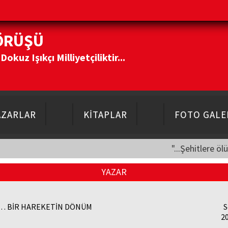
ÖRÜŞÜ
kuz Işıkçı Milliyetçiliktir...
AZARLAR
KİTAPLAR
FOTO GALE
"...Şehitlere öl
YAZAR
L… BİR HAREKETİN DÖNÜM
S
2