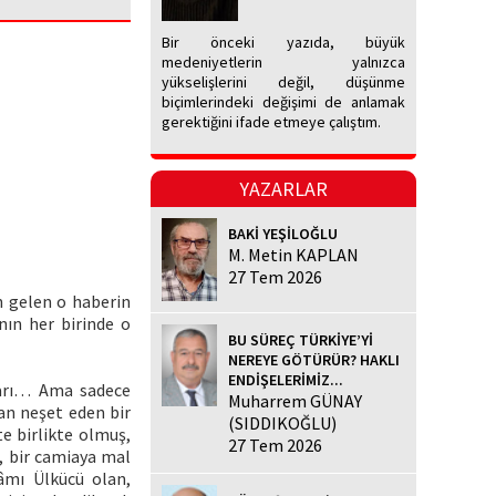
Bir önceki yazıda, büyük
medeniyetlerin yalnızca
yükselişlerini değil, düşünme
biçimlerindeki değişimi de anlamak
gerektiğini ifade etmeye çalıştım.
YAZARLAR
BAKİ YEŞİLOĞLU
M. Metin KAPLAN
27 Tem 2026
n gelen o haberin
nın her birinde o
BU SÜREÇ TÜRKİYE’Yİ
NEREYE GÖTÜRÜR? HAKLI
ENDİŞELERİMİZ...
tları… Ama sadece
Muharrem GÜNAY
tan neşet eden bir
(SIDDIKOĞLU)
e birlikte olmuş,
27 Tem 2026
e, bir camiaya mal
âmı Ülkücü olan,