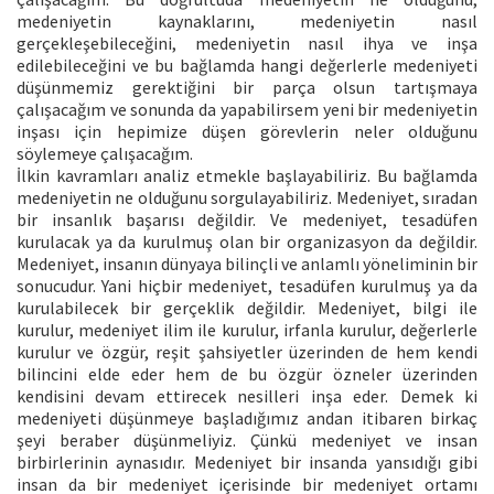
medeniyetin kaynaklarını, medeniyetin nasıl
gerçekleşebileceğini, medeniyetin nasıl ihya ve inşa
edilebileceğini ve bu bağlamda hangi değerlerle medeniyeti
düşünmemiz gerektiğini bir parça olsun tartışmaya
çalışacağım ve sonunda da yapabilirsem yeni bir medeniyetin
inşası için hepimize düşen görevlerin neler olduğunu
söylemeye çalışacağım.
İlkin kavramları analiz etmekle başlayabiliriz. Bu bağlamda
medeniyetin ne olduğunu sorgulayabiliriz. Medeniyet, sıradan
bir insanlık başarısı değildir. Ve medeniyet, tesadüfen
kurulacak ya da kurulmuş olan bir organizasyon da değildir.
Medeniyet, insanın dünyaya bilinçli ve anlamlı yöneliminin bir
sonucudur. Yani hiçbir medeniyet, tesadüfen kurulmuş ya da
kurulabilecek bir gerçeklik değildir. Medeniyet, bilgi ile
kurulur, medeniyet ilim ile kurulur, irfanla kurulur, değerlerle
kurulur ve özgür, reşit şahsiyetler üzerinden de hem kendi
bilincini elde eder hem de bu özgür özneler üzerinden
kendisini devam ettirecek nesilleri inşa eder. Demek ki
medeniyeti düşünmeye başladığımız andan itibaren birkaç
şeyi beraber düşünmeliyiz. Çünkü medeniyet ve insan
birbirlerinin aynasıdır. Medeniyet bir insanda yansıdığı gibi
insan da bir medeniyet içerisinde bir medeniyet ortamı