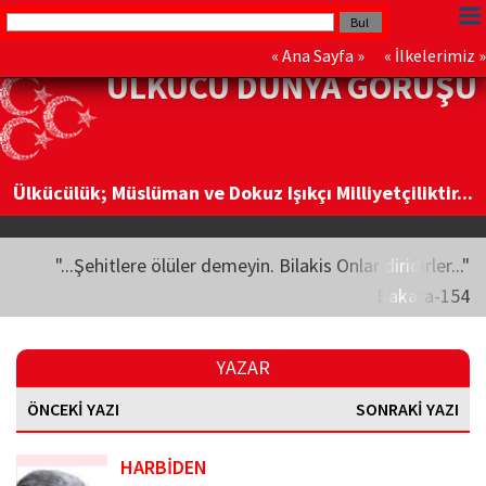
«
Ana Sayfa
» «
İlkelerimiz
»
ÜLKÜCÜ DÜNYA GÖRÜŞÜ
Ülkücülük; Müslüman ve Dokuz Işıkçı Milliyetçiliktir...
"...Şehitlere ölüler demeyin. Bilakis Onlar diridirler..."
Bakara-154
YAZAR
ÖNCEKİ YAZI
SONRAKİ YAZI
HARBİDEN