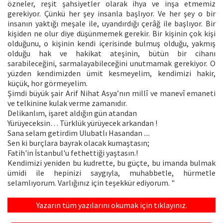
özneler, reşit şahsiyetler olarak ihya ve inşa etmemiz
gerekiyor. Çünkü her şey insanla başlıyor. Ve her şey o bir
insanın yaktığı meşale ile, uyandırdığı çerâğ ile başlıyor. Bir
kişiden ne olur diye düşünmemek gerekir. Bir kişinin çok kişi
olduğunu, o kişinin kendi içerisinde bulmuş olduğu, yakmış
olduğu hak ve hakikat ateşinin, bütün bir cihanı
sarabileceğini, sarmalayabileceğini unutmamak gerekiyor. O
yüzden kendimizden ümit kesmeyelim, kendimizi hakir,
küçük, hor görmeyelim.
Şimdi büyük şair Arif Nihat Asya’nın millî ve manevî emaneti
ve telkinine kulak verme zamanıdır.
Delikanlım, işaret aldığın gün atandan
Yürüyeceksin… Türklük yürüyecek arkandan !
Sana selam getirdim Ulubatlı Hasandan ....
Sen ki burçlara bayrak olacak kumaştasın;
Fatih'in İstanbul'u fethettiği yaştasın.!
Kendimizi yeniden bu kudrette, bu güçte, bu imanda bulmak
ümidi ile hepinizi saygıyla, muhabbetle, hürmetle
selamlıyorum. Varlığınız için teşekkür ediyorum. "
Yazarın tüm yazılarını okumak için tıklayınız.