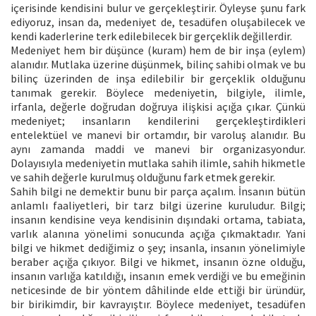
içerisinde kendisini bulur ve gerçekleştirir. Öyleyse şunu fark
ediyoruz, insan da, medeniyet de, tesadüfen oluşabilecek ve
kendi kaderlerine terk edilebilecek bir gerçeklik değillerdir.
Medeniyet hem bir düşünce (kuram) hem de bir inşa (eylem)
alanıdır. Mutlaka üzerine düşünmek, bilinç sahibi olmak ve bu
bilinç üzerinden de inşa edilebilir bir gerçeklik olduğunu
tanımak gerekir. Böylece medeniyetin, bilgiyle, ilimle,
irfanla, değerle doğrudan doğruya ilişkisi açığa çıkar. Çünkü
medeniyet; insanların kendilerini gerçekleştirdikleri
entelektüel ve manevi bir ortamdır, bir varoluş alanıdır. Bu
aynı zamanda maddi ve manevi bir organizasyondur.
Dolayısıyla medeniyetin mutlaka sahih ilimle, sahih hikmetle
ve sahih değerle kurulmuş olduğunu fark etmek gerekir.
Sahih bilgi ne demektir bunu bir parça açalım. İnsanın bütün
anlamlı faaliyetleri, bir tarz bilgi üzerine kuruludur. Bilgi;
insanın kendisine veya kendisinin dışındaki ortama, tabiata,
varlık alanına yönelimi sonucunda açığa çıkmaktadır. Yani
bilgi ve hikmet dediğimiz o şey; insanla, insanın yönelimiyle
beraber açığa çıkıyor. Bilgi ve hikmet, insanın özne olduğu,
insanın varlığa katıldığı, insanın emek verdiği ve bu emeğinin
neticesinde de bir yöntem dâhilinde elde ettiği bir üründür,
bir birikimdir, bir kavrayıştır. Böylece medeniyet, tesadüfen