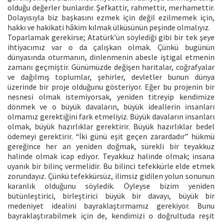
olduğu değerler bunlardır. Şefkattir, rahmettir, merhamettir.
Dolayısıyla biz başkasını ezmek için değil ezilmemek için,
hakkı ve hakikati hâkim kılmak ülküsünün peşinde olmalıyız.
Toparlamak gerekirse; Atatürk’ün söylediği gibi bir tek şeye
ihtiyacımız var o da çalışkan olmak. Çünkü bugünün
dünyasında oturmanın, dinlenmenin abesle iştigal etmenin
zamanı geçmiştir. Günümüzde değişen haritalar, coğrafyalar
ve dağılmış toplumlar, şehirler, devletler bunun dünya
üzerinde bir proje olduğunu gösteriyor. Eğer bu projenin bir
nesnesi olmak istemiyorsak, yeniden titreyip kendimize
dönmek ve o büyük davaların, büyük ideallerin insanları
olmamız gerektiğini fark etmeliyiz. Büyük davaların insanları
olmak, büyük hazırlıklar gerektirir. Büyük hazırlıklar bedel
ödemeyi gerektirir. “İki günü eşit geçen zarardadır” hükmü
gereğince her an yeniden doğmak, sürekli bir teyakkuz
halinde olmak icap ediyor. Teyakkuz halinde olmak; insana
uyanık bir bilinç vermelidir. Bu bilinci tefekkürle elde etmek
zorundayız. Çünkü tefekkürsüz, ilimsiz gidilen yolun sonunun
karanlık olduğunu söyledik. Öyleyse bizim yeniden
bütünleştirici, birleştirici büyük bir davayı, büyük bir
medeniyet idealini bayraklaştırmamız gerekiyor. Bunu
bayraklaştırabilmek için de, kendimizi o doğrultuda reşit