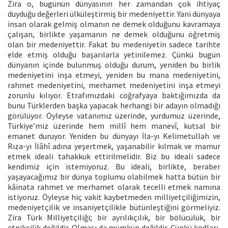
Zira o, bugünün dünyasının her zamandan çok ihtiyaç
duyduğu değerleri ülküleştirmiş bir medeniyettir. Yani dünyaya
insan olarak gelmiş olmanın ne demek olduğunu kavramaya
çalışan, birlikte yaşamanın ne demek olduğunu öğretmiş
olan bir medeniyettir. Fakat bu medeniyetin sadece tarihte
elde etmiş olduğu başarılarla yetinilemez. Çünkü bugün
dünyanın içinde bulunmuş olduğu durum, yeniden bu birlik
medeniyetini inşa etmeyi, yeniden bu mana medeniyetini,
rahmet medeniyetini, merhamet medeniyetini inşa etmeyi
zorunlu kılıyor. Etrafımızdaki coğrafyaya baktığımızda da
bunu Türklerden başka yapacak herhangi bir adayın olmadığı
görülüyor. Öyleyse vatanımız üzerinde, yurdumuz üzerinde,
Türkiye’miz üzerinde hem millî hem manevî, kutsal bir
emanet duruyor. Yeniden bu dünyayı İla-yı Kelimetullah ve
Rıza-yı İlâhî adına yeşertmek, yaşanabilir kılmak ve mamur
etmek ideali tahakkuk ettirilmelidir. Biz bu ideali sadece
kendimiz için istemiyoruz. Bu ideali, birlikte, beraber
yaşayacağımız bir dünya toplumu olabilmek hatta bütün bir
kâinata rahmet ve merhamet olarak tecelli etmek namına
istiyoruz. Öyleyse hiç vakit kaybetmeden milliyetçiliğimizin,
medeniyetçilik ve insaniyetçilikle bütünleştiğini görmeliyiz.
Zira Türk Milliyetçiliği; bir ayrılıkçılık, bir bölücülük, bir
etnikçilik değildir. Olması da mümkün değildir. Çünkü kodları,