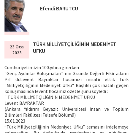
Efendi BARUTCU
TÜRK MİLLİYETÇİLİĞİNİN MEDENİYET
23 Oca
UFKU
2023
Cumhuriyetimizin 100.yılına girerken
"Genç Aydınlar Buluşmaları" nın 3.sünde Değerli Fikir adamı
Prf dr.Levent Bayraktar hocamızı misafir ettik Türk
"Milliyetçiliğinin Medeniyet Ufku" Başlıklı çok ihatalı geçen
konuşmasında levent hocamız özetle şunu söyledi :
" TÜRK MİLLİYETÇİLİĞİNİN MEDENİYET UFKU
Levent BAYRAKTAR
(Ankara Yıldırım Beyazıt Üniversitesi İnsan ve Toplum
Bilimleri Fakültesi Felsefe Bölümü)
15.01.2023
“Türk Milliyetçiliğinin Medeniyet Ufku” temasını irdelemeye
çalışacağım. Bu doğrultuda medeniyetin ne olduğunu,