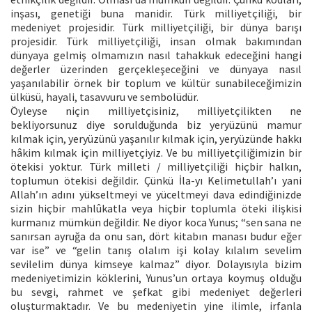
inşası, genetiği buna manidir. Türk milliyetçiliği, bir
medeniyet projesidir. Türk milliyetçiliği, bir dünya barışı
projesidir. Türk milliyetçiliği, insan olmak bakımından
dünyaya gelmiş olmamızın nasıl tahakkuk edeceğini hangi
değerler üzerinden gerçekleşeceğini ve dünyaya nasıl
yaşanılabilir örnek bir toplum ve kültür sunabileceğimizin
ülküsü, hayali, tasavvuru ve sembolüdür.
Öyleyse niçin milliyetçisiniz, milliyetçilikten ne
bekliyorsunuz diye sorulduğunda biz yeryüzünü mamur
kılmak için, yeryüzünü yaşanılır kılmak için, yeryüzünde hakkı
hâkim kılmak için milliyetçiyiz. Ve bu milliyetçiliğimizin bir
ötekisi yoktur. Türk milleti / milliyetçiliği hiçbir halkın,
toplumun ötekisi değildir. Çünkü İla-yı Kelimetullah’ı yani
Allah’ın adını yükseltmeyi ve yüceltmeyi dava edindiğinizde
sizin hiçbir mahlûkatla veya hiçbir toplumla öteki ilişkisi
kurmanız mümkün değildir. Ne diyor koca Yunus; “sen sana ne
sanırsan ayruğa da onu san, dört kitabın manası budur eğer
var ise” ve “gelin tanış olalım işi kolay kılalım sevelim
sevilelim dünya kimseye kalmaz” diyor. Dolayısıyla bizim
medeniyetimizin köklerini, Yunus’un ortaya koymuş olduğu
bu sevgi, rahmet ve şefkat gibi medeniyet değerleri
oluşturmaktadır. Ve bu medeniyetin yine ilimle, irfanla