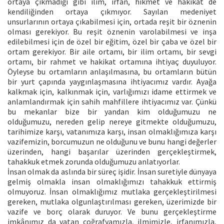
ortaya çıkmadığı gibi ilim, irfan, hikmet ve hakikat de
kendiliğinden ortaya çıkmıyor. Sayılan medeniyet
unsurlarının ortaya çıkabilmesi için, ortada reşit bir öznenin
olması gerekiyor. Bu reşit öznenin varolabilmesi ve inşa
edilebilmesi için de özel bir eğitim, özel bir çaba ve özel bir
ortam gerekiyor. Bir aile ortamı, bir ilim ortamı, bir sevgi
ortamı, bir rahmet ve hakikat ortamına ihtiyaç duyuluyor.
Öyleyse bu ortamların anlaşılmasına, bu ortamların bütün
bir yurt çapında yaygınlaşmasına ihtiyacımız vardır. Ayağa
kalkmak için, kalkınmak için, varlığımızı idame ettirmek ve
anlamlandırmak için sahih mahfillere ihtiyacımız var. Çünkü
bu mekanlar bize bir yandan kim olduğumuzu ne
olduğumuzu, nereden gelip nereye gitmekte olduğumuzu,
tarihimize karşı, vatanımıza karşı, insan olmaklığımıza karşı
vazifemizin, borcumuzun ne olduğunu ve bunu hangi değerler
üzerinden, hangi başarılar üzerinden gerçekleştirmek,
tahakkuk etmek zorunda olduğumuzu anlatıyorlar.
İnsan olmak da aslında bir süreç işidir. İnsan suretiyle dünyaya
gelmiş olmakla insan olmaklığımızı tahakkuk ettirmiş
olmuyoruz. İnsan olmaklığımız mutlaka gerçekleştirilmesi
gereken, mutlaka olgunlaştırılması gereken, üzerimizde bir
vazife ve borç olarak duruyor. Ve bunu gerçekleştirme
imkânımız da vatan coğrafyamızla, ilmimizle, irfanımızla,