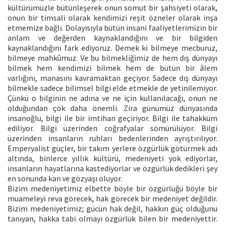
kültürümüzle bütünleşerek onun somut bir şahsiyeti olarak,
onun bir timsali olarak kendimizi reşit özneler olarak inşa
etmemize bağlı. Dolayısıyla bütün insani faaliyetlerimizin bir
anlam ve değerden kaynaklandığını ve bir bilgiden
kaynaklandığını fark ediyoruz. Demek ki bilmeye mecburuz,
bilmeye mahkûmuz. Ve bu bilmekliğimiz de hem dış dünyayı
bilmek hem kendimizi bilmek hem de bütün bir âlem
varlığını, manasını kavramaktan geçiyor. Sadece dış dünyayı
bilmekle sadece bilimsel bilgi elde etmekle de yetinilemiyor.
Çünkü o bilginin ne adına ve ne için kullanılacağı, onun ne
olduğundan çok daha önemli. Zira günümüz dünyasında
insanoğlu, bilgi ile bir imtihan geçiriyor. Bilgi ile tahakküm
ediliyor. Bilgi üzerinden coğrafyalar sömürülüyor. Bilgi
üzerinden insanların ruhları bedenlerinden ayrıştırılıyor.
Emperyalist güçler, bir takım yerlere özgürlük götürmek adı
altında, binlerce yıllık kültürü, medeniyeti yok ediyorlar,
insanların hayatlarına kastediyorlar ve özgürlük dedikleri şey
en sonunda kan ve gözyaşı oluyor.
Bizim medeniyetimiz elbette böyle bir özgürlüğü böyle bir
muameleyi reva görecek, hak görecek bir medeniyet değildir.
Bizim medeniyetimiz; gücün hak değil, hakkın güç olduğunu
tanıyan, hakka tabi olmayı özgürlük bilen bir medeniyettir.