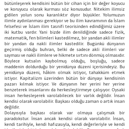
bütünleşerek kendisini bütün bir cihan için bir değer koyucu
ve koruyucu olarak kurması söz konusudur. Nitekim ilimsiz
gidilen yolun sonu karanlıktır diyor büyükler. Yolumuzun
ilimle aydınlanması gerekiyor ve bu ilim kavramının da İslam
felsefesi ve İslam ilim tasnifi teorisinden edindiğimiz üzere
iki kutbu vardır. Yani bizde ilim denildiğinde sadece fizik,
matematik, fen bilimleri kastedilmez, bir yandan akli ilimler
bir yandan da nakli ilimler kastedilir. Bugünkü dünyanın
geçirmiş olduğu buhran, belki de sadece akli ilimleri var
sayması ve nakli ilimlere ve hikmete sırtını dönmüş olmasıdır.
Böylece kutsalın kaybolmuş olduğu, boşluğu, sadece
maddenin doldurduğu bir yenidünya düzeni içerisindeyiz. Bu
yenidünya düzeni, hâkim olmak istiyor, tahakküm etmek
istiyor. Kapitalizm üzerinden bütün bir dünyayı kendisinin
pazarı kılmak istiyor. Ve dünyanın her yerini her yerine
benzeterek insanlarını da herkesleştirmeye çalışıyor. Oysaki
insan herkesleşerek varolabilecek bir varlık değildir. İnsan
kendisi olarak varolabilir. Başkası olduğu zaman o artık insan
değildir.
Dolayısıyla başkası olarak var olmaya çalışmak bir
paradokstur. İnsan ancak kendisi olarak varolabilir. İnsan,
kendi tarihiyle, kendi hafızasıyla, kendi değerleriyle ve kendi