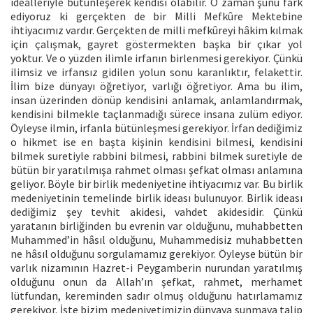
idealleriyle bütünleşerek kendisi olabilir. O zaman şunu fark
ediyoruz ki gerçekten de bir Milli Mefkûre Mektebine
ihtiyacımız vardır. Gerçekten de milli mefkûreyi hâkim kılmak
için çalışmak, gayret göstermekten başka bir çıkar yol
yoktur. Ve o yüzden ilimle irfanın birlenmesi gerekiyor. Çünkü
ilimsiz ve irfansız gidilen yolun sonu karanlıktır, felakettir.
İlim bize dünyayı öğretiyor, varlığı öğretiyor. Ama bu ilim,
insan üzerinden dönüp kendisini anlamak, anlamlandırmak,
kendisini bilmekle taçlanmadığı sürece insana zulüm ediyor.
Öyleyse ilmin, irfanla bütünleşmesi gerekiyor. İrfan dediğimiz
o hikmet ise en başta kişinin kendisini bilmesi, kendisini
bilmek suretiyle rabbini bilmesi, rabbini bilmek suretiyle de
bütün bir yaratılmışa rahmet olması şefkat olması anlamına
geliyor. Böyle bir birlik medeniyetine ihtiyacımız var. Bu birlik
medeniyetinin temelinde birlik ideası bulunuyor. Birlik ideası
dediğimiz şey tevhit akidesi, vahdet akidesidir. Çünkü
yaratanın birliğinden bu evrenin var olduğunu, muhabbetten
Muhammed’in hâsıl olduğunu, Muhammedisiz muhabbetten
ne hâsıl olduğunu sorgulamamız gerekiyor. Öyleyse bütün bir
varlık nizamının Hazret-i Peygamberin nurundan yaratılmış
olduğunu onun da Allah’ın şefkat, rahmet, merhamet
lütfundan, kereminden sadır olmuş olduğunu hatırlamamız
gerekiyor. İşte bizim medeniyetimizin dünyaya sunmaya talip