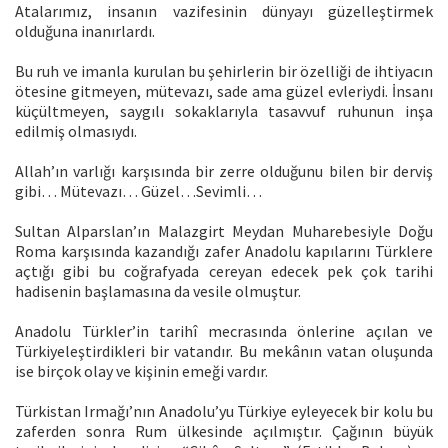
Atalarımız, insanın vazifesinin dünyayı güzelleştirmek
olduğuna inanırlardı.
Bu ruh ve imanla kurulan bu şehirlerin bir özelliği de ihtiyacın
ötesine gitmeyen, mütevazı, sade ama güzel evleriydi. İnsanı
küçültmeyen, saygılı sokaklarıyla tasavvuf ruhunun inşa
edilmiş olmasıydı.
Allah’ın varlığı karşısında bir zerre olduğunu bilen bir derviş
gibi… Mütevazı… Güzel…Sevimli…
Sultan Alparslan’ın Malazgirt Meydan Muharebesiyle Doğu
Roma karşısında kazandığı zafer Anadolu kapılarını Türklere
açtığı gibi bu coğrafyada cereyan edecek pek çok tarihi
hadisenin başlamasına da vesile olmuştur.
Anadolu Türkler’in tarihî mecrasında önlerine açılan ve
Türkiyeleştirdikleri bir vatandır. Bu mekânın vatan oluşunda
ise birçok olay ve kişinin emeği vardır.
Türkistan Irmağı’nın Anadolu’yu Türkiye eyleyecek bir kolu bu
zaferden sonra Rum ülkesinde açılmıştır. Çağının büyük