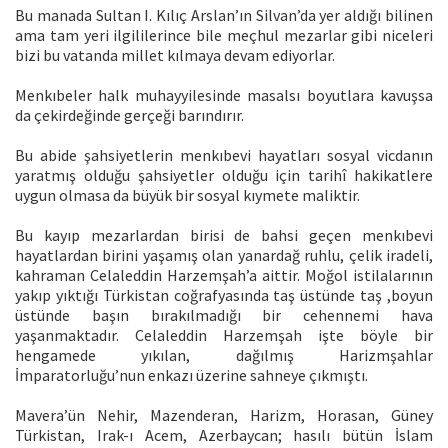
Bu manada Sultan I. Kılıç Arslan’ın Silvan’da yer aldığı bilinen
ama tam yeri ilgililerince bile meçhul mezarlar gibi niceleri
bizi bu vatanda millet kılmaya devam ediyorlar.
Menkıbeler halk muhayyilesinde masalsı boyutlara kavuşsa
da çekirdeğinde gerçeği barındırır.
Bu abide şahsiyetlerin menkıbevi hayatları sosyal vicdanın
yaratmış olduğu şahsiyetler olduğu için tarihî hakikatlere
uygun olmasa da büyük bir sosyal kıymete maliktir.
Bu kayıp mezarlardan birisi de bahsi geçen menkıbevi
hayatlardan birini yaşamış olan yanardağ ruhlu, çelik iradeli,
kahraman Celaleddin Harzemşah’a aittir. Moğol istilalarının
yakıp yıktığı Türkistan coğrafyasında taş üstünde taş ,boyun
üstünde başın bırakılmadığı bir cehennemi hava
yaşanmaktadır. Celaleddin Harzemşah işte böyle bir
hengamede yıkılan, dağılmış Harizmşahlar
İmparatorluğu’nun enkazı üzerine sahneye çıkmıştı.
Mavera’ün Nehir, Mazenderan, Harizm, Horasan, Güney
Türkistan, Irak-ı Acem, Azerbaycan; hasılı bütün İslam