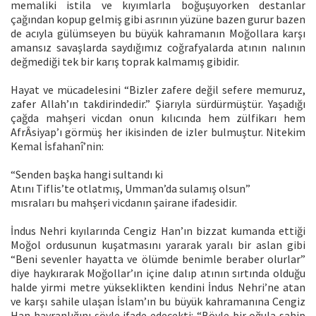
memaliki istila ve kıyımlarla boğuşuyorken destanlar
çağından kopup gelmiş gibi asrının yüzüne bazen gurur bazen
de acıyla gülümseyen bu büyük kahramanın Moğollara karşı
amansız savaşlarda saydığımız coğrafyalarda atının nalının
değmediği tek bir karış toprak kalmamış gibidir.
Hayat ve mücadelesini “Bizler zafere değil sefere memuruz,
zafer Allah’ın takdirindedir.” Şiarıyla sürdürmüştür. Yaşadığı
çağda mahşeri vicdan onun kılıcında hem zülfikarı hem
AfrÂsiyap’ı görmüş her ikisinden de izler bulmuştur. Nitekim
Kemal İsfahanî’nin:
“Senden başka hangi sultandı ki
Atını Tiflis’te otlatmış, Umman’da sulamış olsun”
mısraları bu mahşeri vicdanın şairane ifadesidir.
İndus Nehri kıyılarında Cengiz Han’ın bizzat kumanda ettiği
Moğol ordusunun kuşatmasını yararak yaralı bir aslan gibi
“Beni sevenler hayatta ve ölümde benimle beraber olurlar”
diye haykırarak Moğollar’ın içine dalıp atının sırtında olduğu
halde yirmi metre yükseklikten kendini İndus Nehri’ne atan
ve karşı sahile ulaşan İslam’ın bu büyük kahramanına Cengiz
Han hayranlığını şöyle ifade edecekti: “Böyle bir oğula sahip