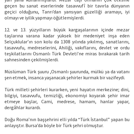
geçen bu sanat eserlerinde tasavvufî bir tavırla dünyanın
geçici olduğunu, Tanrı’dan yansıyan güzelliği aramayı, iyi
olmayı ve iyilik yapmayı öğütlemişlerdi.
12. ve 13. yüzyılların büyük kargaşalarının içinde mezar
taşlarına varana kadar yüksek bir medeniyet inşa eden
Selçuklular’ın son kolu da 1308 yılında yıkılmış, sanatlarını,
tasavvufu, medreselerini, Ahiliği, vakıflarını, devlet ve ordu
teşkilatlarını Osmanlı Türk Devleti’ne miras bırakarak tarih
sahnesinden çekilmişlerdi.
Müslüman Türk şuuru ,Osmanlı şuurunda, mülkü ya da vatanı
şen etmek, insanca yaşanacak şehirler kurmak bir vazifeydi.
Türk milleti şehirleri kurarken, yeni hayatın merkezine; dini,
bilgiyi, tasavvufu, temizliği, ekonomiyi koyarak şehir imar
etmeye başlar, Cami, medrese, hamam, hanlar yapar,
dergâhlar kurardı.
Doğu Roma’nın başşehrini elli yılda “Türk İstanbul” yapan bu
anlayıştır. Bursa’da böyle bir Türk şehri olmuştur.