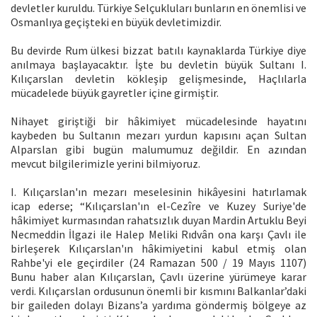
devletler kuruldu. Türkiye Selçukluları bunların en önemlisi ve
Osmanlıya geçişteki en büyük devletimizdir.
Bu devirde Rum ülkesi bizzat batılı kaynaklarda Türkiye diye
anılmaya başlayacaktır. İşte bu devletin büyük Sultanı I.
Kılıçarslan devletin kökleşip gelişmesinde, Haçlılarla
mücadelede büyük gayretler içine girmiştir.
Nihayet giriştiği bir hâkimiyet mücadelesinde hayatını
kaybeden bu Sultanın mezarı yurdun kapısını açan Sultan
Alparslan gibi bugün malumumuz değildir. En azından
mevcut bilgilerimizle yerini bilmiyoruz.
I. Kılıçarslan'ın mezarı meselesinin hikâyesini hatırlamak
icap ederse; “Kılıçarslan'ın el-Cezîre ve Kuzey Suriye'de
hâkimiyet kurmasından rahatsızlık duyan Mardin Artuklu Beyi
Necmeddin İlgazi ile Halep Meliki Rıdvân ona karşı Çavlı ile
birleşerek Kılıçarslan'ın hâkimiyetini kabul etmiş olan
Rahbe'yi ele geçirdiler (24 Ramazan 500 / 19 Mayıs 1107)
Bunu haber alan Kılıçarslan, Çavlı üzerine yürümeye karar
verdi. Kılıçarslan ordusunun önemli bir kısmını Balkanlar’daki
bir gaileden dolayı Bizans’a yardıma göndermiş bölgeye az