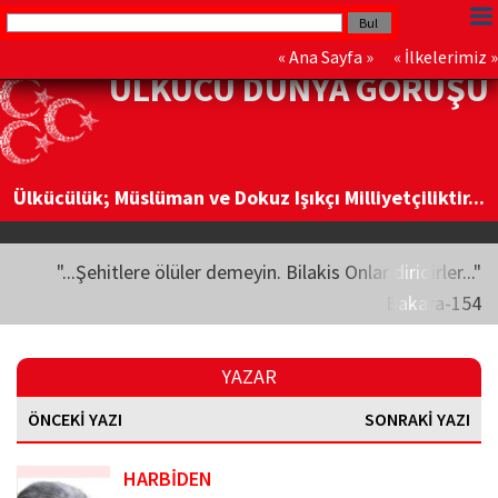
«
Ana Sayfa
» «
İlkelerimiz
»
ÜLKÜCÜ DÜNYA GÖRÜŞÜ
Ülkücülük; Müslüman ve Dokuz Işıkçı Milliyetçiliktir...
"...Şehitlere ölüler demeyin. Bilakis Onlar diridirler..."
Bakara-154
YAZAR
ÖNCEKİ YAZI
SONRAKİ YAZI
HARBİDEN