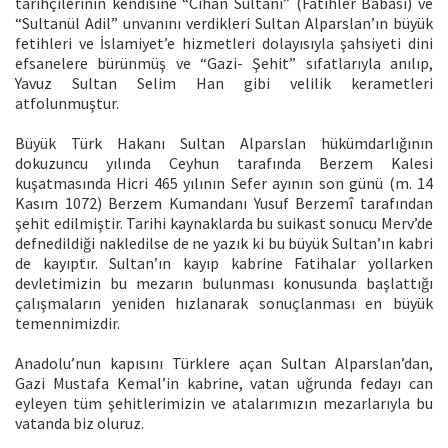
tarihçilerinin kendisine “Cihân Sultanı” (Fatihler Babası) ve
“Sultanül Adil” unvanını verdikleri Sultan Alparslan’ın büyük
fetihleri ve İslamiyet’e hizmetleri dolayısıyla şahsiyeti dini
efsanelere bürünmüş ve “Gazi- Şehit” sıfatlarıyla anılıp,
Yavuz Sultan Selim Han gibi velilik kerametleri
atfolunmuştur.
Büyük Türk Hakanı Sultan Alparslan hükümdarlığının
dokuzuncu yılında Ceyhun tarafında Berzem Kalesi
kuşatmasında Hicri 465 yılının Sefer ayının son günü (m. 14
Kasım 1072) Berzem Kumandanı Yusuf Berzemî tarafından
şehit edilmiştir. Tarihi kaynaklarda bu suikast sonucu Merv’de
defnedildiği nakledilse de ne yazık ki bu büyük Sultan’ın kabri
de kayıptır. Sultan’ın kayıp kabrine Fatihalar yollarken
devletimizin bu mezarın bulunması konusunda başlattığı
çalışmaların yeniden hızlanarak sonuçlanması en büyük
temennimizdir.
Anadolu’nun kapısını Türklere açan Sultan Alparslan’dan,
Gazi Mustafa Kemal’in kabrine, vatan uğrunda fedayı can
eyleyen tüm şehitlerimizin ve atalarımızın mezarlarıyla bu
vatanda biz oluruz.