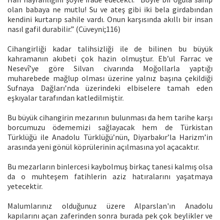
olan babaya ne mutlu! Su ve ateş gibi iki bela girdabından
kendini kurtarıp sahile vardı. Onun karşısında akıllı bir insan
nasıl gafil durabilir.” (Cüveyni;116)
Cihangirliği kadar talihsizliği ile de bilinen bu büyük
kahramanın akıbeti çok hazin olmuştur. Eb’ul Farrac ve
Nesevî’ye göre Silvan civarında Moğollarla yaptığı
muharebede mağlup olması üzerine yalnız başına çekildiği
Sufnaya Dağları’nda üzerindeki elbiselere tamah eden
eşkıyalar tarafından katledilmiştir.
Bu büyük cihangirin mezarının bulunması da hem tarihe karşı
borcumuzu ödememizi sağlayacak hem de Türkistan
Türklüğü ile Anadolu Türklüğü’nün, Diyarbakır’la Harizm’in
arasında yeni gönül köprülerinin açılmasına yol açacaktır.
Bu mezarların binlercesi kaybolmuş birkaç tanesi kalmış olsa
da o muhteşem fatihlerin aziz hatıralarını yaşatmaya
yetecektir.
Malumlarınız olduğunuz üzere Alparslan'ın Anadolu
kapılarını açan zaferinden sonra burada pek çok beylikler ve