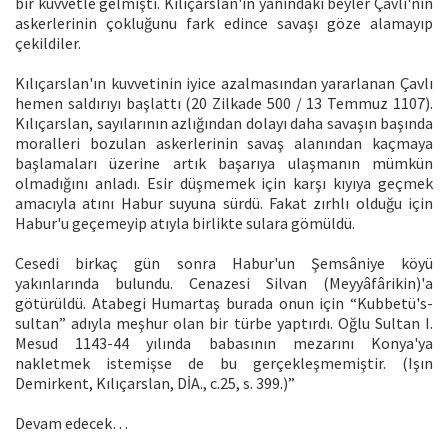
bir kuvvetle gelmişti. Kılıçarslan'ın yanındaki beyler Çavlı'nın
askerlerinin çokluğunu fark edince savaşı göze alamayıp
çekildiler.
Kılıçarslan'ın kuvvetinin iyice azalmasından yararlanan Çavlı
hemen saldırıyı başlattı (20 Zilkade 500 / 13 Temmuz 1107).
Kılıçarslan, sayılarının azlığından dolayı daha savaşın başında
moralleri bozulan askerlerinin savaş alanından kaçmaya
başlamaları üzerine artık başarıya ulaşmanın mümkün
olmadığını anladı. Esir düşmemek için karşı kıyıya geçmek
amacıyla atını Habur suyuna sürdü. Fakat zırhlı olduğu için
Habur'u geçemeyip atıyla birlikte sulara gömüldü.
Cesedi birkaç gün sonra Habur'un Şemsâniye köyü
yakınlarında bulundu. Cenazesi Silvan (Meyyâfârikin)'a
götürüldü. Atabegi Humartaş burada onun için “Kubbetü's-
sultan” adıyla meşhur olan bir türbe yaptırdı. Oğlu Sultan I.
Mesud 1143-44 yılında babasının mezarını Konya'ya
nakletmek istemişse de bu gerçekleşmemiştir. (Işın
Demirkent, Kılıçarslan, DİA., c.25, s. 399.)”
Devam edecek…