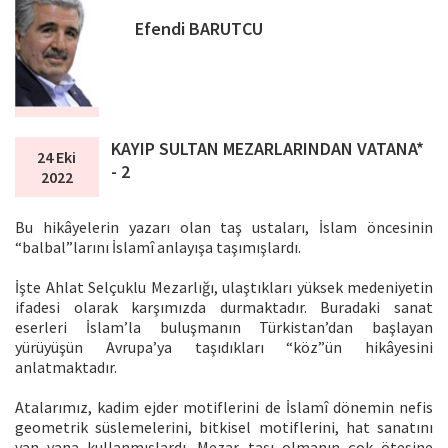
Efendi BARUTCU
KAYIP SULTAN MEZARLARINDAN VATANA*
24 Eki
- 2
2022
Bu hikâyelerin yazarı olan taş ustaları, İslam öncesinin
“balbal”larını İslamî anlayışa taşımışlardı.
İşte Ahlat Selçuklu Mezarlığı, ulaştıkları yüksek medeniyetin
ifadesi olarak karşımızda durmaktadır. Buradaki sanat
eserleri İslam’la buluşmanın Türkistan’dan başlayan
yürüyüşün Avrupa’ya taşıdıkları “köz”ün hikâyesini
anlatmaktadır.
Atalarımız, kadim ejder motiflerini de İslamî dönemin nefis
geometrik süslemelerini, bitkisel motiflerini, hat sanatını
yan yana kullanmışlardı. Mezar taşı olmanın çok ötesine