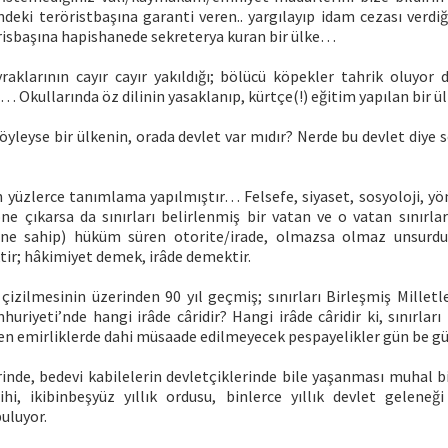
ndeki teröristbaşına garanti veren.. yargılayıp idam cezası verdi
örisbaşına hapishanede sekreterya kuran bir ülke…
raklarının cayır cayır yakıldığı; bölücü köpekler tahrik oluyor d
lke… Okullarında öz dilinin yasaklanıp, kürtçe(!) eğitim yapılan bir 
böyleyse bir ülkenin, orada devlet var mıdır? Nerde bu devlet diye
n yüzlerce tanımlama yapılmıştır… Felsefe, siyaset, sosyoloji, y
öne çıkarsa da sınırları belirlenmiş bir vatan ve o vatan sınırlar
ine sahip) hüküm süren otorite/irade, olmazsa olmaz unsurdu
ir; hâkimiyet demek, irâde demektir.
n çizilmesinin üzerinden 90 yıl geçmiş; sınırları Birleşmiş Milletl
uriyeti’nde hangi irâde câridir? Hangi irâde câridir ki, sınırları
len emirliklerde dahi müsaade edilmeyecek pespayelikler gün be g
inde, bedevi kabilelerin devletçiklerinde bile yaşanması muhal bi
rihi, ikibinbeşyüz yıllık ordusu, binlerce yıllık devlet geleneğ
uluyor.