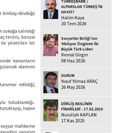
TÜRKEŞNAME /
ALPARSLAN TÜRKEŞ’İN
HAYATI
de binbaşı dövdüğü
Halim Kaya
20 Tem 2026
n sokağa salındığı
aç terörü, bonzai
Sovyetler Birliği'nin
ile yönetilen bir
Yıkılışını Öngören İki
Büyük Türk Lideri
Kemal Girgin
08 Haz 2026
sinde kanunların
ygulamak idarenin
DURUM
Yusuf Yılmaz ARAÇ
tarumar edildiği,
26 May 2026
a tutuklandığı..
DİRİLİŞ NESLİNİN
 tutuklayıp, hapse
FİRARÎLERİ - 17.02.2010
Nurullah KAPLAN
17 Kas 2025
nda seyyar mahkeme
 gereğini yapalım