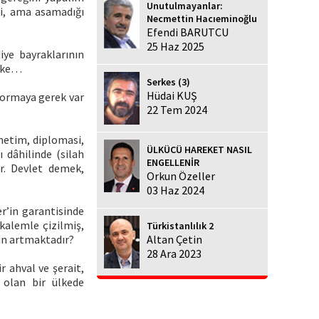
Unutulmayanlar:
ği, ama asamadığı
Necmettin Hacıeminoğlu
Efendi BARUTCU
25 Haz 2025
iye bayraklarının
ülke…
Serkes (3)
Hüdai KUŞ
 sormaya gerek var
22 Tem 2024
önetim, diplomasi,
ÜLKÜCÜ HAREKET NASIL
ı dâhilinde (silah
ENGELLENİR
r. Devlet demek,
Orkun Özeller
03 Haz 2024
er’in garantisinde
 kalemle çizilmiş,
Türkistanlılık 2
ün artmaktadır?
Altan Çetin
28 Ara 2023
r ahval ve şerait,
i olan bir ülkede