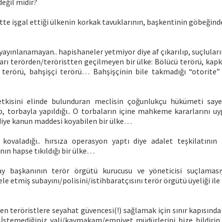
değil midir?
tte işgal ettiği ülkenin korkak tavuklarının, başkentinin göbeğin
i yayınlanamayan.. hapishaneler yetmiyor diye af çıkarılıp, suçluları
arı terörden/teröristten geçilmeyen bir ülke: Bölücü terörü, kapk
 terörü, bahşişçi terörü… Bahşişçinin bile takmadığı “otorite” 
kisini elinde bulunduran meclisin çoğunlukçu hükümeti saye
p, torbayla yapıldığı.. O torbaların içine mahkeme kararlarını u
 diye kanun maddesi koyabilen bir ülke…
s kovaladığı.. hırsıza operasyon yaptı diye adalet teşkilatının 
nın hapse tıkıldığı bir ülke…
y başkanının terör örgütü kurucusu ve yöneticisi suçlamasıyl
le etmiş subayını/polisini/istihbaratçısını terör örgütü üyeliği ile
len teröristlere seyahat güvencesi(!) sağlamak için sınır kapısı
İstemediğiniz vali/kaymakam/emniyet müdürlerini bize bildirin