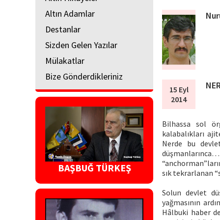
Altın Adamlar
Nur
Destanlar
Sizden Gelen Yazılar
Mülakatlar
Bize Gönderdikleriniz
NER
15 Eyl
2014
Bilhassa sol örg
kalabalıkları aji
Nerde bu devlet
düşmanlarınca…
“anchorman”ların,
BAŞBUĞ TÜRKEŞ
sık tekrarlanan “
Solun devlet dü
yağmasının ardın
Hâlbuki haber de