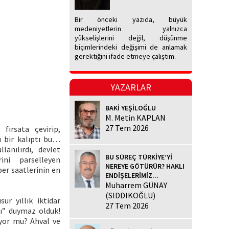
Bir önceki yazıda, büyük
medeniyetlerin yalnızca
yükselişlerini değil, düşünme
biçimlerindeki değişimi de anlamak
gerektiğini ifade etmeye çalıştım.
YAZARLAR
BAKİ YEŞİLOĞLU
M. Metin KAPLAN
27 Tem 2026
 fırsata çevirip,
rı bir kalıptı bu…
anılırdı, devlet
BU SÜREÇ TÜRKİYE’Yİ
ini parselleyen
NEREYE GÖTÜRÜR? HAKLI
ber saatlerinin en
ENDİŞELERİMİZ...
Muharrem GÜNAY
(SIDDIKOĞLU)
r yıllık iktidar
27 Tem 2026
nı” duymaz olduk!
iyor mu? Ahval ve