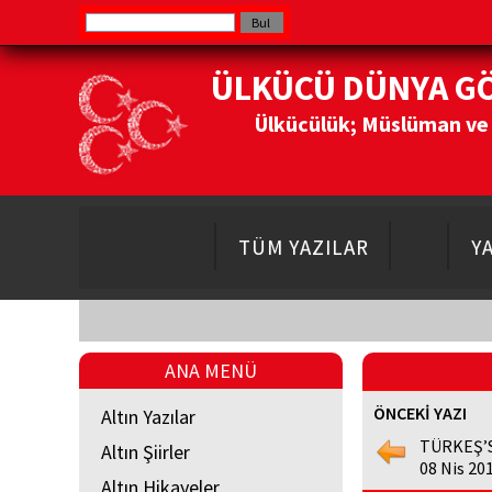
ÜLKÜCÜ DÜNYA G
Ülkücülük; Müslüman ve Do
TÜM YAZILAR
Y
ANA MENÜ
ÖNCEKİ YAZI
Altın Yazılar
TÜRKEŞ’S
Altın Şiirler
08 Nis 20
Altın Hikayeler