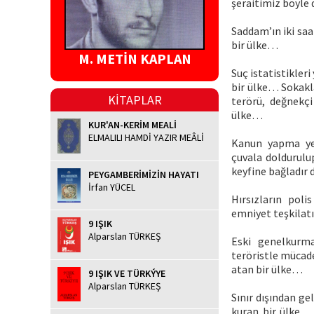
şeraitimiz böyle 
Saddam’ın iki saa
bir ülke…
M. METİN KAPLAN
Suç istatistikler
bir ülke… Sokakl
KİTAPLAR
terörü, değnekçi
ülke…
KUR'AN-KERİM MEALİ
ELMALILI HAMDİ YAZIR MEÂLİ
Kanun yapma yet
çuvala doldurulu
keyfine bağladır
PEYGAMBERİMİZİN HAYATI
İrfan YÜCEL
Hırsızların poli
emniyet teşkilatı
9 IŞIK
Alparslan TÜRKEŞ
Eski genelkurma
teröristle mücade
atan bir ülke…
9 IŞIK VE TÜRKÝYE
Alparslan TÜRKEŞ
Sınır dışından ge
kuran bir ülke… 