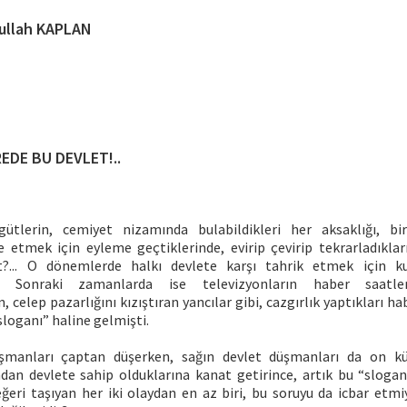
ullah KAPLAN
EDE BU DEVLET!..
ütlerin, cemiyet nizamında bulabildikleri her aksaklığı, bir
te etmek için eyleme geçtiklerinde, evirip çevirip tekrarladıkla
?... O dönemlerde halkı devlete karşı tahrik etmek için kull
 Sonraki zamanlarda ise televizyonların haber saatler
 celep pazarlığını kızıştıran yancılar gibi, cazgırlık yaptıkları ha
sloganı” haline gelmişti.
şmanları çaptan düşerken, sağın devlet düşmanları da on küsu
dan devlete sahip olduklarına kanat getirince, artık bu “sloga
ğeri taşıyan her iki olaydan en az biri, bu soruyu da icbar etm