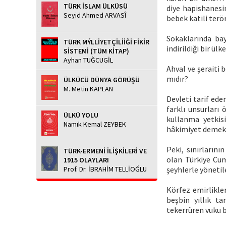
TÜRK İSLAM ÜLKÜSÜ
diye hapishanesi
Seyid Ahmed ARVASÎ
bebek katili ter
Sokaklarında bay
TÜRK MÝLLİYETÇİLİİĞİ FİKİR
indirildiği bir ü
SİSTEMİ (TÜM KİTAP)
Ayhan TUĞCUGİL
Ahval ve şeraiti 
mıdır?
ÜLKÜCÜ DÜNYA GÖRÜŞÜ
M. Metin KAPLAN
Devleti tarif ede
farklı unsurları 
ÜLKÜ YOLU
kullanma yetkis
Namık Kemal ZEYBEK
hâkimiyet demekt
Peki, sınırlarını
TÜRK-ERMENİ İLİŞKİLERİ VE
olan Türkiye Cumh
1915 OLAYLARI
Prof. Dr. İBRAHİM TELLİOĞLU
şeyhlerle yöneti
Körfez emirlikler
beşbin yıllık ta
tekerrüren vuku b