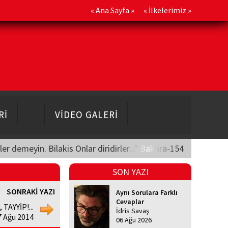
«
Ana Sayfa
» «
İlkelerimiz
»
Rİ
VİDEO GALERİ
üler demeyin. Bilakis Onlar diridirler..." Bakara-154
SON YAZI
SONRAKİ YAZI
Aynı Sorulara Farklı
Cevaplar
TAYYİP!...
İdris Savaş
7 Ağu 2014
06 Ağu 2026