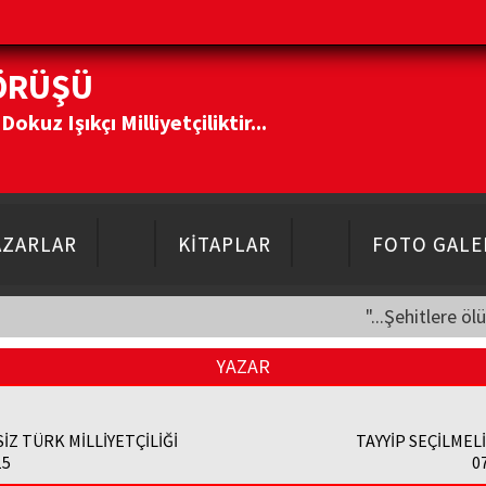
ÖRÜŞÜ
kuz Işıkçı Milliyetçiliktir...
AZARLAR
KİTAPLAR
FOTO GALE
"...Şehitlere öl
YAZAR
İZ TÜRK MİLLİYETÇİLİĞİ
TAYYİP SEÇİLMELİ, 
15
0