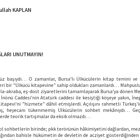
ullah KAPLAN
LARI UNUTMAYIN!
enüz başıydı… O zamanlar, Bursa'lı Ülkücülerin kitap temini ve 
eri bir "Ülkücü kitapevine" sahip oldukları zamanlardı… Mahpuslu
ıla-akraba, eş-dost ziyaretlerini tamamlayarak Bursa'ya dönen Me
, İnönü Caddesi'nin Atatürk caddesi ile kesiştiği köşeye yakın, İneg
tapevi'ni "hizmete" dâhil etmişlerdi. Açılışını rahmetli Türkeş'i
ş, heyecanı tükenmemiş Ülkücülerin sohbet mekânıydı… Geç
lerde teorik tartışmalar da eksik olmazdı…
ol sohbetlerin birinde; pkk terörünün hâkimiyetini dağlardan, mez
ığından bahisle hükümetin de devletin de acziyet gösterdiğinden 