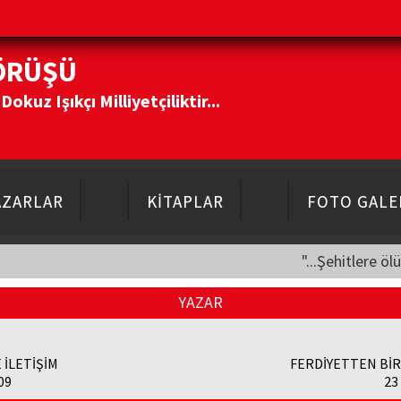
ÖRÜŞÜ
kuz Işıkçı Milliyetçiliktir...
AZARLAR
KİTAPLAR
FOTO GALE
"...Şehitlere öl
YAZAR
 İLETİŞİM
FERDİYETTEN Bİ
09
23