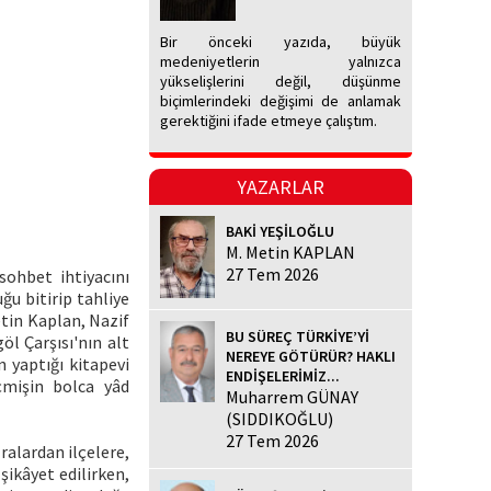
Bir önceki yazıda, büyük
medeniyetlerin yalnızca
yükselişlerini değil, düşünme
biçimlerindeki değişimi de anlamak
gerektiğini ifade etmeye çalıştım.
YAZARLAR
BAKİ YEŞİLOĞLU
M. Metin KAPLAN
27 Tem 2026
sohbet ihtiyacını
ğu bitirip tahliye
tin Kaplan, Nazif
BU SÜREÇ TÜRKİYE’Yİ
öl Çarşısı'nın alt
NEREYE GÖTÜRÜR? HAKLI
n yaptığı kitapevi
ENDİŞELERİMİZ...
mişin bolca yâd
Muharrem GÜNAY
(SIDDIKOĞLU)
27 Tem 2026
ralardan ilçelere,
şikâyet edilirken,