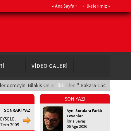
«
Ana Sayfa
» «
İlkelerimiz
»
Rİ
VİDEO GALERİ
üler demeyin. Bilakis Onlar diridirler..." Bakara-154
SON YAZI
SONRAKİ YAZI
Aynı Sorulara Farklı
Cevaplar
REYSELE…
İdris Savaş
 Tem 2009
06 Ağu 2026