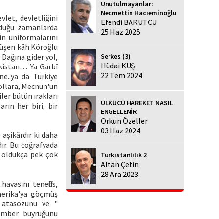
Unutulmayanlar:
Necmettin Hacıeminoğlu
let, devletliğini
Efendi BARUTCU
lduğu zamanlarda
25 Haz 2025
in üniformalarını
 düşen kâh Köroğlu
Serkes (3)
 Dağına gider yol,
Hüdai KUŞ
kistan… Ya Garbî
22 Tem 2024
ne..ya da Türkiye
yollara, Mecnun'un
ler bütün ırakları
ÜLKÜCÜ HAREKET NASIL
rın her biri, bir
ENGELLENİR
Orkun Özeller
03 Haz 2024
 aşikârdır ki daha
ır. Bu coğrafyada
r oldukça pek çok
Türkistanlılık 2
Altan Çetin
28 Ara 2023
avasını teneffüs,
merika'ya göçmüş
n atasözünü ve "
gamber buyruğunu