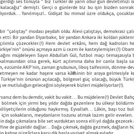
 gerdiği ses tonuyla " biz Türkler de yarın öbür gün devletimizi i
alacağız" demişti. Gerçi o günlerde biz bu işin bizden sonraki
iyorduk… Yanılmışız!... Gidişat bu minval üzre oldukça, çocukl
ir "çalıştay" modası peydah oldu. Alevi çalıştayı, demokrasi çalı
n etti. Bir yandan Diyarbakır, bir yandan Ankara iki koldan yükl
ılımla çözecekler.(!) Hem devlet erkânı, hem dağ kadroları h
ürkiye'nin" önünü açmaya azm ü cezm ile kasteylemişler.(!) Obama
cağını müjdeleyen Sayın Abdullah Gül, futbol maçı temaşasıyla 
kalmasından olsa gerek, kürt açılımına daha bir canla başla sa
ın, ezcümle AKP'nin, zaman grubunun, liboş taifesinin, dönme-d
etmeyen ne kadar haşere varsa kâffesinin bir araya gelmesiyle 
 Türkiye'nin önünün açılacağı, bölgesel güç olacağı, büyük Türkiy
 ve mutluluğun geleceğini söyleyerek bizleri müjdeliyorlar(!).
rsanız dem bu demdir, vakit bu vakit… Bu müjdelere(!) Devlet Bah
i bölmek için yirmi beş yıldır dağda gezenlere bu ülkeyi böldürme
lliyetçilerin olduğunu haykırmış. Eyvallah… Lâkin, başı toz bul
için sokakların, meydanların tozunu atmak lazım gelir evvelen
çin dağa çıkmalara bile set vurduktan sonra elli yıl dağda gezec
ine de güzeldir dağlar… Dağa çıkmak, dağda gezmek, dağların hür 
ün kahpe rüzgârlara karşı dik başla vaziyet almak evladır…