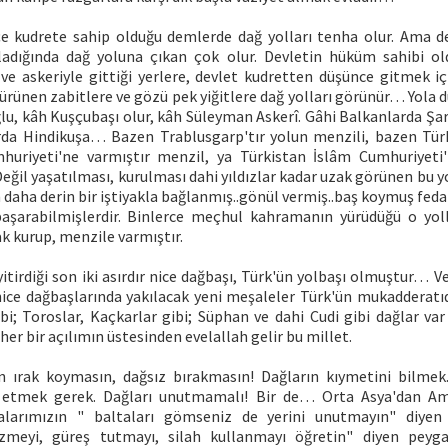
çe kudrete sahip olduğu demlerde dağ yolları tenha olur. Ama dev
adığında dağ yoluna çıkan çok olur. Devletin hüküm sahibi o
 ve askeriyle gittiği yerlere, devlet kudretten düşünce gitmek iç
 bürünen zabitlere ve gözü pek yiğitlere dağ yolları görünür… Yola
lu, kâh Kuşçubaşı olur, kâh Süleyman Askerî. Gâhi Balkanlarda Şar
rda Hindikuşa… Bazen Trablusgarp'tır yolun menzili, bazen Tür
uriyeti'ne varmıştır menzil, ya Türkistan İslâm Cumhuriyeti'
eğil yaşatılması, kurulması dahi yıldızlar kadar uzak görünen bu 
 daha derin bir iştiyakla bağlanmış..gönül vermiş..baş koymuş fedai
aşarabilmişlerdir. Binlerce meçhul kahramanın yürüdüğü o yolla
k kurup, menzile varmıştır.
itirdiği son iki asırdır nice dağbaşı, Türk'ün yolbaşı olmuştur… Ve
ce dağbaşlarında yakılacak yeni meşaleler Türk'ün mukadderatıd
ibi; Toroslar, Kaçkarlar gibi; Süphan ve dahi Cudi gibi dağlar va
her bir açılımın üstesinden evelallah gelir bu millet.
n ırak koymasın, dağsız bırakmasın! Dağların kıymetini bilmek..h
ak etmek gerek. Dağları unutmamalı! Bir de… Orta Asya'dan A
abalarımızın " baltaları gömseniz de yerini unutmayın" diye
üzmeyi, güreş tutmayı, silah kullanmayı öğretin" diyen pey