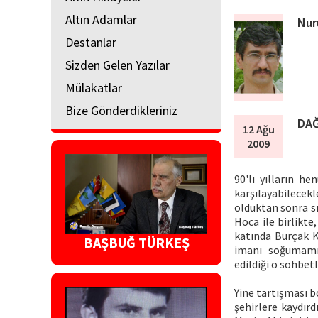
Altın Adamlar
Nur
Destanlar
Sizden Gelen Yazılar
Mülakatlar
Bize Gönderdikleriniz
DAĞ
12 Ağu
2009
90'lı yılların h
karşılayabilecekl
olduktan sonra s
Hoca ile birlikte
katında Burçak Ki
BAŞBUĞ TÜRKEŞ
imanı soğumamı
edildiği o sohbet
Yine tartışması b
şehirlere kaydırd