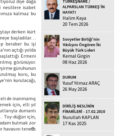
stiyoruz diye dağa
TÜRKEŞNAME /
ALPARSLAN TÜRKEŞ’İN
 nesillere isabet
HAYATI
arımıza kalmaz bu
Halim Kaya
20 Tem 2026
ştayı derken kürt
enmeye başladılar…
Sovyetler Birliği'nin
ep beraber bu işi
Yıkılışını Öngören İki
'nın açtığı yolda
Büyük Türk Lideri
Kemal Girgin
başlattığı Ermeni
08 Haz 2026
rılmış görünüyor.
evşirme güruhunun
kurulmuş koro, bu
DURUM
e'nin kurulacağı,
Yusuf Yılmaz ARAÇ
26 May 2026
çeli de inanmamış
mek için, elli yıl
DİRİLİŞ NESLİNİN
utlarıyla dumanlı
FİRARÎLERİ - 17.02.2010
… Toy-düğün için,
Nurullah KAPLAN
ek adam bulmak zor
17 Kas 2025
havasını teneffüs