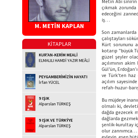
Metin Abi sinirin
çıkmak zorunda k
edeceğini zanned
iş…
M. METİN KAPLAN
Son zamanlarda b
çalıştayları sökü
KİTAPLAR
Kürt sorununu aç
kotarıp "büyük T
KUR'AN-KERİM MEALİ
güzel şeyler ola
ELMALILI HAMDİ YAZIR MEÂLİ
açılımının akim 
Gül'ün, Erdoğan'
ve Türk'ten haz 
PEYGAMBERİMİZİN HAYATI
açılım sayesinde
İrfan YÜCEL
refah-huzur-barış
9 IŞIK
Bu müjdeye inanı
Alparslan TÜRKEŞ
olmalı ki, devlet
dağda gezecek mi
dağlarda gezmek 
9 IŞIK VE TÜRKÝYE
şenlik-kurultay i
Alparslan TÜRKEŞ
olur zannımca… Y
eyleyip, esen büt