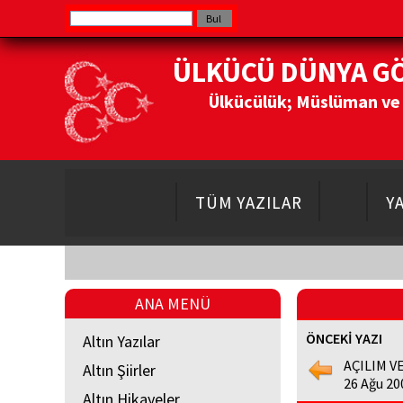
ÜLKÜCÜ DÜNYA G
Ülkücülük; Müslüman ve Do
TÜM YAZILAR
Y
ANA MENÜ
ÖNCEKİ YAZI
Altın Yazılar
AÇILIM VE
Altın Şiirler
26 Ağu 20
Altın Hikayeler