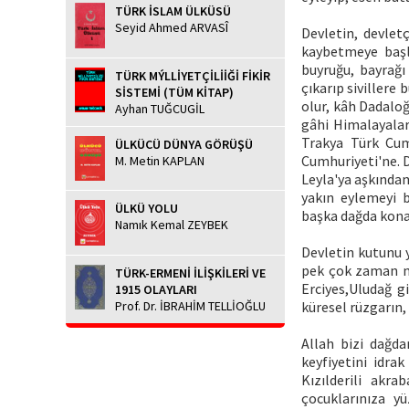
TÜRK İSLAM ÜLKÜSÜ
Seyid Ahmed ARVASÎ
Devletin, devlet
kaybetmeye başl
buyruğu, bayrağı
TÜRK MÝLLİYETÇİLİİĞİ FİKİR
çıkarıp sivillere
SİSTEMİ (TÜM KİTAP)
olur, kâh Dadaloğ
Ayhan TUĞCUGİL
gâhi Himalayala
Trakya Türk Cumh
ÜLKÜCÜ DÜNYA GÖRÜŞÜ
Cumhuriyeti'ne. D
M. Metin KAPLAN
Leyla'ya aşkından
yakın eylemeyi b
ÜLKÜ YOLU
başka dağda kona
Namık Kemal ZEYBEK
Devletin kutunu y
pek çok zaman ni
TÜRK-ERMENİ İLİŞKİLERİ VE
Erciyes,Uludağ g
1915 OLAYLARI
Prof. Dr. İBRAHİM TELLİOĞLU
küresel rüzgarın, 
Allah bizi dağda
keyfiyetini idr
Kızılderili akr
çocuklarınıza y