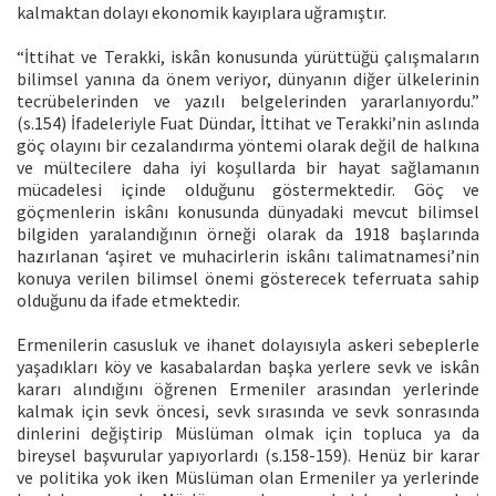
kalmaktan dolayı ekonomik kayıplara uğramıştır.
“İttihat ve Terakki, iskân konusunda yürüttüğü çalışmaların
bilimsel yanına da önem veriyor, dünyanın diğer ülkelerinin
tecrübelerinden ve yazılı belgelerinden yararlanıyordu.”
(s.154) İfadeleriyle Fuat Dündar, İttihat ve Terakki’nin aslında
göç olayını bir cezalandırma yöntemi olarak değil de halkına
ve mültecilere daha iyi koşullarda bir hayat sağlamanın
mücadelesi içinde olduğunu göstermektedir. Göç ve
göçmenlerin iskânı konusunda dünyadaki mevcut bilimsel
bilgiden yaralandığının örneği olarak da 1918 başlarında
hazırlanan ‘aşiret ve muhacirlerin iskânı talimatnamesi’nin
konuya verilen bilimsel önemi gösterecek teferruata sahip
olduğunu da ifade etmektedir.
Ermenilerin casusluk ve ihanet dolayısıyla askeri sebeplerle
yaşadıkları köy ve kasabalardan başka yerlere sevk ve iskân
kararı alındığını öğrenen Ermeniler arasından yerlerinde
kalmak için sevk öncesi, sevk sırasında ve sevk sonrasında
dinlerini değiştirip Müslüman olmak için topluca ya da
bireysel başvurular yapıyorlardı (s.158-159). Henüz bir karar
ve politika yok iken Müslüman olan Ermeniler ya yerlerinde