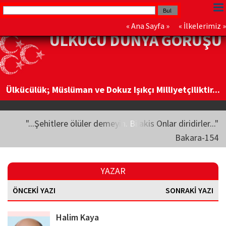
«
Ana Sayfa
» «
İlkelerimiz
»
ÜLKÜCÜ DÜNYA GÖRÜŞÜ
Ülkücülük; Müslüman ve Dokuz Işıkçı Milliyetçiliktir...
"...Şehitlere ölüler demeyin. Bilakis Onlar diridirler..."
Bakara-154
YAZAR
ÖNCEKİ YAZI
SONRAKİ YAZI
Halim Kaya