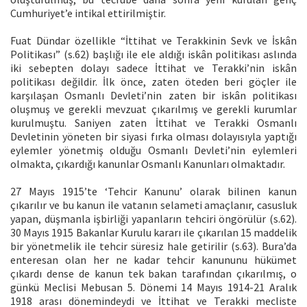
Cumhuriyet’e intikal ettirilmiştir.
Fuat Dündar özellikle “İttihat ve Terakkinin Sevk ve İskân
Politikası” (s.62) başlığı ile ele aldığı iskân politikası aslında
iki sebepten dolayı sadece İttihat ve Terakki’nin iskân
politikası değildir. İlk önce, zaten öteden beri göçler ile
karşılaşan Osmanlı Devleti’nin zaten bir iskân politikası
oluşmuş ve gerekli mevzuat çıkarılmış ve gerekli kurumlar
kurulmuştu. Saniyen zaten İttihat ve Terakki Osmanlı
Devletinin yöneten bir siyasi fırka olması dolayısıyla yaptığı
eylemler yönetmiş olduğu Osmanlı Devleti’nin eylemleri
olmakta, çıkardığı kanunlar Osmanlı Kanunları olmaktadır.
27 Mayıs 1915’te ‘Tehcir Kanunu’ olarak bilinen kanun
çıkarılır ve bu kanun ile vatanın selameti amaçlanır, casusluk
yapan, düşmanla işbirliği yapanların tehciri öngörülür (s.62).
30 Mayıs 1915 Bakanlar Kurulu kararı ile çıkarılan 15 maddelik
bir yönetmelik ile tehcir süresiz hale getirilir (s.63). Bura’da
enteresan olan her ne kadar tehcir kanununu hükümet
çıkardı dense de kanun tek bakan tarafından çıkarılmış, o
günkü Meclisi Mebusan 5. Dönemi 14 Mayıs 1914-21 Aralık
1918 arası dönemindeydi ve İttihat ve Terakki mecliste