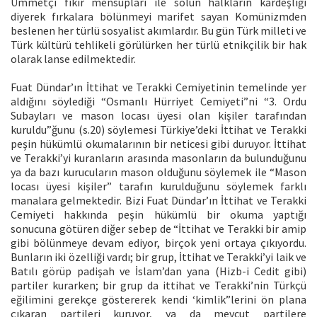
Ümmetçi fikir mensupları ile solun halkların kardeşliği
diyerek fırkalara bölünmeyi marifet sayan Komünizmden
beslenen her türlü sosyalist akımlardır. Bu gün Türk milleti ve
Türk kültürü tehlikeli görülürken her türlü etnikçilik bir hak
olarak lanse edilmektedir.
Fuat Dündar’ın İttihat ve Terakki Cemiyetinin temelinde yer
aldığını söylediği “Osmanlı Hürriyet Cemiyeti”ni “3. Ordu
Subayları ve mason locası üyesi olan kişiler tarafından
kuruldu”ğunu (s.20) söylemesi Türkiye’deki İttihat ve Terakki
peşin hükümlü okumalarının bir neticesi gibi duruyor. İttihat
ve Terakki’yi kuranların arasında masonların da bulunduğunu
ya da bazı kurucuların mason olduğunu söylemek ile “Mason
locası üyesi kişiler” tarafın kurulduğunu söylemek farklı
manalara gelmektedir. Bizi Fuat Dündar’ın İttihat ve Terakki
Cemiyeti hakkında peşin hükümlü bir okuma yaptığı
sonucuna götüren diğer sebep de “İttihat ve Terakki bir amip
gibi bölünmeye devam ediyor, birçok yeni ortaya çıkıyordu.
Bunların iki özelliği vardı; bir grup, İttihat ve Terakki’yi laik ve
Batılı görüp padişah ve İslam’dan yana (Hizb-i Cedit gibi)
partiler kurarken; bir grup da ittihat ve Terakki’nin Türkçü
eğilimini gerekçe göstererek kendi ‘kimlik”lerini ön plana
çıkaran partileri kuruyor, ya da mevcut partilere