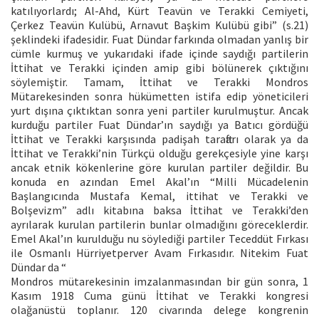
katılıyorlardı; Al-Ahd, Kürt Teavün ve Terakki Cemiyeti,
Çerkez Teavün Kulübü, Arnavut Başkim Kulübü gibi” (s.21)
şeklindeki ifadesidir. Fuat Dündar farkında olmadan yanlış bir
cümle kurmuş ve yukarıdaki ifade içinde saydığı partilerin
İttihat ve Terakki içinden amip gibi bölünerek çıktığını
söylemiştir. Tamam, İttihat ve Terakki Mondros
Mütarekesinden sonra hükümetten istifa edip yöneticileri
yurt dışına çıktıktan sonra yeni partiler kurulmuştur. Ancak
kurduğu partiler Fuat Dündar’ın saydığı ya Batıcı gördüğü
İttihat ve Terakki karşısında padişah taraftarı olarak ya da
İttihat ve Terakki’nin Türkçü olduğu gerekçesiyle yine karşı
ancak etnik kökenlerine göre kurulan partiler değildir. Bu
konuda en azından Emel Akal’ın “Milli Mücadelenin
Başlangıcında Mustafa Kemal, ittihat ve Terakki ve
Bolşevizm” adlı kitabına baksa İttihat ve Terakki’den
ayrılarak kurulan partilerin bunlar olmadığını göreceklerdir.
Emel Akal’ın kurulduğu nu söylediği partiler Teceddüt Fırkası
ile Osmanlı Hürriyetperver Avam Fırkasıdır. Nitekim Fuat
Dündar da “
Mondros mütarekesinin imzalanmasından bir gün sonra, 1
Kasım 1918 Cuma günü İttihat ve Terakki kongresi
olağanüstü toplanır. 120 civarında delege kongrenin