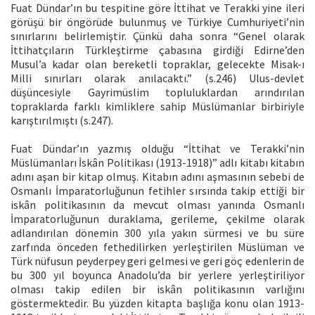
Fuat Dündar’ın bu tespitine göre İttihat ve Terakki yine ileri
görüşü bir öngörüde bulunmuş ve Türkiye Cumhuriyeti’nin
sınırlarını belirlemiştir. Çünkü daha sonra “Genel olarak
İttihatçıların Türkleştirme çabasına girdiği Edirne’den
Musul’a kadar olan bereketli topraklar, gelecekte Misak-ı
Milli sınırları olarak anılacaktı.” (s.246) Ulus-devlet
düşüncesiyle Gayrimüslim topluluklardan arındırılan
topraklarda farklı kimliklere sahip Müslümanlar birbiriyle
karıştırılmıştı (s.247).
Fuat Dündar’ın yazmış olduğu “İttihat ve Terakki’nin
Müslümanları İskân Politikası (1913-1918)” adlı kitabı kitabın
adını aşan bir kitap olmuş. Kitabın adını aşmasının sebebi de
Osmanlı İmparatorluğunun fetihler sırsında takip ettiği bir
iskân politikasının da mevcut olması yanında Osmanlı
İmparatorluğunun duraklama, gerileme, çekilme olarak
adlandırılan dönemin 300 yıla yakın sürmesi ve bu süre
zarfında önceden fethedilirken yerleştirilen Müslüman ve
Türk nüfusun peyderpey geri gelmesi ve geri göç edenlerin de
bu 300 yıl boyunca Anadolu’da bir yerlere yerleştiriliyor
olması takip edilen bir iskân politikasının varlığını
göstermektedir. Bu yüzden kitapta başlığa konu olan 1913-