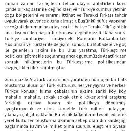
zaman zaman tarihçilerin tehcir olayını anlatırken konu
içinde birkaç satır ile değindikleri ve “Türkiye cumhuriyetinin
doğu bölgelerini ve sınırını İttihat ve Terakki Fırkası tehcir
uygulayarak güvence altına almıştır. Bugünkü nüfus yapısının
ve coğrafi durumun hazırlayıcısı İttihat ve Terakki”dir” gibi bir
ana düşünceden başka bir konuya değinilmezdi. Daha sonra
Türkiye cumhuriyeti Türkiye’deki Rumların Balkanlardaki
Müslüman ve Türkler ile değişimi sonucu bu Mübadele ve göç
ile gelenlerin iskânı ile bir Ulus yaratma, Türkleştirme
politikası gütmekle suçlanmış ancak günümüzde Atatürk’ten
sonraki hükümetlerin bu Türkleştirme politikasından
vazgeçtikleri ileri sürülmüştür.
Günümüzde Atatürk zamanında yürütülen homojen bir halk
oluşturma ulusal bir Türk Kültürünü her yer yayma ve herkesi
Türkçe konuşur kılma çabalarının aksine sanki köy köy,
mahalle mahalle, sokak sokak etnik kökenlerini araştırıp
farklılığı ortaya koyan bir politikaya dönülmüş,
ayrıştırmacılık ve etnik temelde Türk milleti anlayışını
yıkmaya çalışılmaktadır. Bu etnik kökenlerin tespit edilerek
yerel kültürler oluşturma akımına sebep olan din kardeşliği
bağlamında kavim ve millet olma şuurunu eleştiren Siyasal