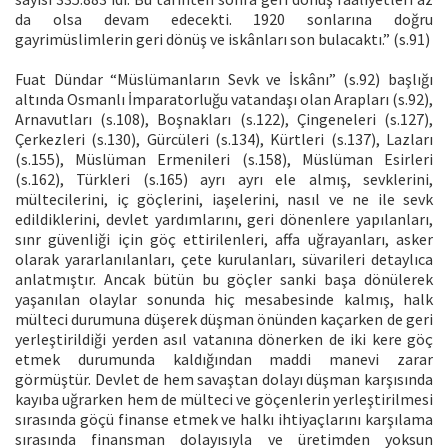
da olsa devam edecekti. 1920 sonlarına doğru
gayrimüslimlerin geri dönüş ve iskânları son bulacaktı.” (s.91)
Fuat Dündar “Müslümanların Sevk ve İskânı” (s.92) başlığı
altında Osmanlı İmparatorluğu vatandaşı olan Arapları (s.92),
Arnavutları (s.108), Boşnakları (s.122), Çingeneleri (s.127),
Çerkezleri (s.130), Gürcüleri (s.134), Kürtleri (s.137), Lazları
(s.155), Müslüman Ermenileri (s.158), Müslüman Esirleri
(s.162), Türkleri (s.165) ayrı ayrı ele almış, sevklerini,
mültecilerini, iç göçlerini, iaşelerini, nasıl ve ne ile sevk
edildiklerini, devlet yardımlarını, geri dönenlere yapılanları,
sınr güvenliği için göç ettirilenleri, affa uğrayanları, asker
olarak yararlanılanları, çete kurulanları, süvarileri detaylıca
anlatmıştır. Ancak bütün bu göçler sanki başa dönülerek
yaşanılan olaylar sonunda hiç mesabesinde kalmış, halk
mülteci durumuna düşerek düşman önünden kaçarken de geri
yerleştirildiği yerden asıl vatanına dönerken de iki kere göç
etmek durumunda kaldığından maddi manevi zarar
görmüştür. Devlet de hem savaştan dolayı düşman karşısında
kayıba uğrarken hem de mülteci ve göçenlerin yerleştirilmesi
sırasında göçü finanse etmek ve halkı ihtiyaçlarını karşılama
sırasında finansman dolayısıyla ve üretimden yoksun