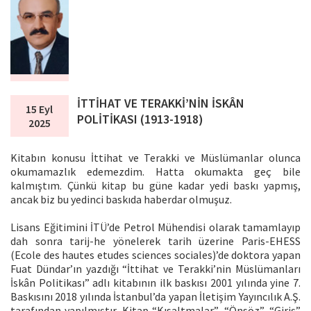
İTTİHAT VE TERAKKİ’NİN İSKÂN
15 Eyl
POLİTİKASI (1913-1918)
2025
Kitabın konusu İttihat ve Terakki ve Müslümanlar olunca
okumamazlık edemezdim. Hatta okumakta geç bile
kalmıştım. Çünkü kitap bu güne kadar yedi baskı yapmış,
ancak biz bu yedinci baskıda haberdar olmuşuz.
Lisans Eğitimini İTÜ’de Petrol Mühendisi olarak tamamlayıp
dah sonra tarij-he yönelerek tarih üzerine Paris-EHESS
(Ecole des hautes etudes sciences sociales)’de doktora yapan
Fuat Dündar’ın yazdığı “İttihat ve Terakki’nin Müslümanları
İskân Politikası” adlı kitabının ilk baskısı 2001 yılında yine 7.
Baskısını 2018 yılında İstanbul’da yapan İletişim Yayıncılık A.Ş.
tarafından yapılmıştır. Kitap “Kısaltmalar”, “Önsöz”, “Giriş”