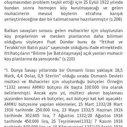
oluşmasından problem teşkil ettiği için 25 Eylül 1922 yılında
bundan sonra homojen köy kurulmayacağı ve gelen
muhacirlerin mevcut köylerin etrafına karışık
yerleştirileceğine dair bir talimatname hazırlanmıştır (s.208).
Balkan savaşları sonucu gelen muhacirler için oluşturulan
köy projelerinin ve mesken planlarının daha bilimsel
olduğunu söyleyen Fuat Dündar bunu da “İttihat ve
Terakki’nin Batılı yüzü” sayesinde olduğunu ifade etmektedir.
İttihatçıların “Bilime [ve Batılılaşmaya] açık yanları muhacir
köy planlarına da yansıyordu.” (s.210)
“I. Dünya Savaşı yıllarında bir Osmanlı lirası yaklaşık 18,5
Mark, 4,4 Dolar, 0,9 Sterlin” olduğu sırada Osmanlı Devleti
mülteci ve Muhacirler için oluşturduğu bütçeler. Örneğin
“1332 senesi AMMU bütçesi ilk başta 100.000 lira olarak
belirlenmişti. Ancak aynı yıl, mülteci akının başlaması
yüzünden konulan ek bütçeler, asıl bütçeyi kat kat aşacaktı.
AMMU bütçesine yapılan eklemeler, 15 Mart 1332/28 Mart
1916 tarihinde 250.000 lira, 23 Mayıs 1332/5 Haziran 1916
tarihinde 302.605 lira, 7 Ağustos 1332/20 Ağustos 1916
tarihinde 450.000 lira, 25 Teşrinievvel1332/ 7 Kasım 1916
tarihinde 500.000 lira ve 10 Kânunuevvel 1332/23 Aralık 1916