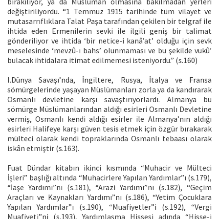
bırakılıyor, ya da Müslüman olmasına bakılmadan yerleri
değiştiriliyordu. “1 Temmuz 1915 tarihinde tüm vilayet ve
mutasarrıflıklara Talat Paşa tarafından çekilen bir telgraf ile
ihtida eden Ermenilerin sevki ile ilgili geniş bir talimat
gönderiliyor ve ihtida ‘bir netice-i kanâ’at’ olduğu için sevk
meselesinde ‘mevzû-ı bahs’ olunmaması ve bu şekilde vukû’
bulacak ihtidalara itimat edilmemesi isteniyordu.” (s.160)
I.Dünya Savaşı’nda, İngiltere, Rusya, İtalya ve Fransa
sömürgelerinde yaşayan Müslümanları zorla ya da kandırarak
Osmanlı devletine karşı savaştırıyorlardı. Almanya bu
sömürge Müslümanlarından aldığı esirleri Osmanlı Devletine
vermiş, Osmanlı kendi aldığı esirler ile Almanya’nın aldığı
esirleri Halifeye karşı güven tesis etmek için özgür bırakarak
mülteci olarak kendi topraklarında Osmanlı tebaası olarak
iskân etmiştir (s.163).
Fuat Dündar kitabın ikinci kısmında “Muhacir ve Mülteci
İşleri” başlığı altında “Muhacirlere Yapılan Yardımlar”ı (s.179),
“İaşe Yardımı”nı (s.181), “Arazi Yardımı”nı (s.182), “Geçim
Araçları ve Kaynakları Yardımı”nı (s.186), “Yetim Çocuklara
Yapılan Yardımlar”ı (s.190), “Muafiyetler”i (s.192), “Vergi
Muafiyeti”ni (s.193), Yardımlaşma Hissesi adında “Hisse-i