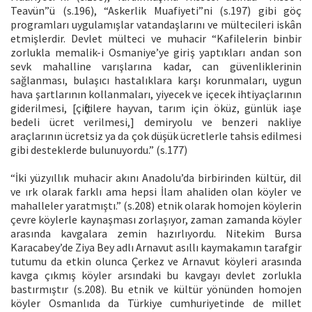
Teavün”ü (s.196), “Askerlik Muafiyeti”ni (s.197) gibi göç
programları uygulamışlar vatandaşlarını ve mültecileri iskân
etmişlerdir. Devlet mülteci ve muhacir “Kafilelerin binbir
zorlukla memalik-i Osmaniye’ye giriş yaptıkları andan son
sevk mahalline varışlarına kadar, can güvenliklerinin
sağlanması, bulaşıcı hastalıklara karşı korunmaları, uygun
hava şartlarının kollanmaları, yiyecek ve içecek ihtiyaçlarının
giderilmesi, [çiftçilere hayvan, tarım için öküz, günlük iaşe
bedeli ücret verilmesi,] demiryolu ve benzeri nakliye
araçlarının ücretsiz ya da çok düşük ücretlerle tahsis edilmesi
gibi desteklerde bulunuyordu.” (s.177)
“İki yüzyıllık muhacir akını Anadolu’da birbirinden kültür, dil
ve ırk olarak farklı ama hepsi İlam ahaliden olan köyler ve
mahalleler yaratmıştı.” (s.208) etnik olarak homojen köylerin
çevre köylerle kaynaşması zorlaşıyor, zaman zamanda köyler
arasında kavgalara zemin hazırlıyordu. Nitekim Bursa
Karacabey’de Ziya Bey adlı Arnavut asıllı kaymakamın tarafgir
tutumu da etkin olunca Çerkez ve Arnavut köyleri arasında
kavga çıkmış köyler arsındaki bu kavgayı devlet zorlukla
bastırmıştır (s.208). Bu etnik ve kültür yönünden homojen
köyler Osmanlıda da Türkiye cumhuriyetinde de millet