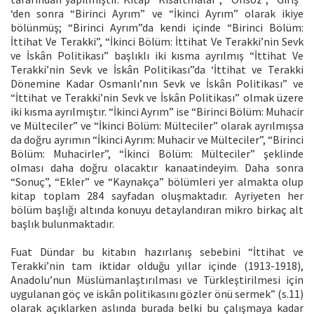
‘den sonra “Birinci Ayrım” ve “İkinci Ayrım” olarak ikiye
bölünmüş; “Birinci Ayrım”da kendi içinde “Birinci Bölüm:
İttihat Ve Terakki”, “İkinci Bölüm: İttihat Ve Terakki’nin Sevk
ve İskân Politikası” başlıklı iki kısma ayrılmış “İttihat Ve
Terakki’nin Sevk ve İskân Politikası”da ‘İttihat ve Terakki
Dönemine Kadar Osmanlı’nın Sevk ve İskân Politikası” ve
“İttihat ve Terakki’nin Sevk ve İskân Politikası” olmak üzere
iki kısma ayrılmıştır. “İkinci Ayrım” ise “Birinci Bölüm: Muhacir
ve Mülteciler” ve “İkinci Bölüm: Mülteciler” olarak ayrılmışsa
da doğru ayrımın “İkinci Ayrım: Muhacir ve Mülteciler”, “Birinci
Bölüm: Muhacirler”, “İkinci Bölüm: Mülteciler” şeklinde
olması daha doğru olacaktır kanaatindeyim. Daha sonra
“Sonuç”, “Ekler” ve “Kaynakça” bölümleri yer almakta olup
kitap toplam 284 sayfadan oluşmaktadır. Ayriyeten her
bölüm başlığı altında konuyu detaylandıran mikro birkaç alt
başlık bulunmaktadır.
Fuat Dündar bu kitabın hazırlanış sebebini “İttihat ve
Terakki’nin tam iktidar olduğu yıllar içinde (1913-1918),
Anadolu’nun Müslümanlaştırılması ve Türkleştirilmesi için
uygulanan göç ve iskân politikasını gözler önü sermek” (s.11)
olarak açıklarken aslında burada belki bu çalışmaya kadar