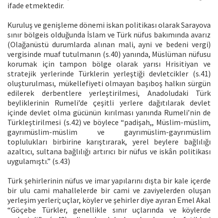
ifade etmektedir.
Kuruluş ve genişleme dönemi iskan politikası olarak Sarayova
sınır bölgeis olduğunda İslam ve Türk nüfus bakımında avarız
(Olağanüstü durumlarda alınan mali, ayni ve bedeni vergi)
vergisinde muaf tutulmanın (s.40) yanında, Müslüman nüfusu
korumak için tampon bölge olarak yarısı Hrisitiyan ve
stratejik yerlerinde Türklerin yerleştiği devletcikler (s.41)
oluşturulması, mükellefiyeti olmayan başıboş halkın sürgün
edilerek derbentlere yerleştirilmesi, Anadoludaki Türk
beyliklerinin Rumeli’de çeşitli yerlere dağıtılarak devlet
içinde devlet olma gücünün kırılması yanında Rumeli’nin de
Türkleştirilmesi (s.42) ve böylece “padişah,, Müslim-müslim,
gayrımüslim-müslim ve gayrımüslim-gayrımüslim
toplulukları birbirine karıştırarak, yerel beylere bağlılığı
azaltıcı, sultana bağlılığı artırıcı bir nüfus ve iskân politikası
uygulamıştı.” (s.43)
Türk şehirlerinin nüfus ve imar yapılarını dışta bir kale içerde
bir ulu cami mahallelerde bir cami ve zaviyelerden oluşan
yerleşim yerleri; uçlar, köyler ve şehirler diye ayıran Emel Akal
“Göçebe Türkler, genellikle sınır uçlarında ve köylerde