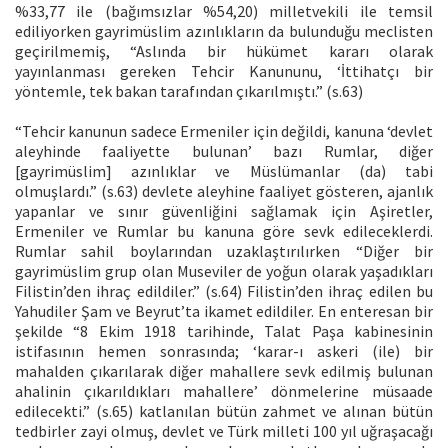
%33,77 ile (bağımsızlar %54,20) milletvekili ile temsil
ediliyorken gayrimüslim azınlıkların da bulunduğu meclisten
geçirilmemiş, “Aslında bir hükümet kararı olarak
yayınlanması gereken Tehcir Kanununu, ‘İttihatçı bir
yöntemle, tek bakan tarafından çıkarılmıştı.” (s.63)
“Tehcir kanunun sadece Ermeniler için değildi, kanuna ‘devlet
aleyhinde faaliyette bulunan’ bazı Rumlar, diğer
[gayrimüslim] azınlıklar ve Müslümanlar (da) tabi
olmuşlardı.” (s.63) devlete aleyhine faaliyet gösteren, ajanlık
yapanlar ve sınır güvenliğini sağlamak için Aşiretler,
Ermeniler ve Rumlar bu kanuna göre sevk edileceklerdi.
Rumlar sahil boylarından uzaklaştırılırken “Diğer bir
gayrimüslim grup olan Museviler de yoğun olarak yaşadıkları
Filistin’den ihraç edildiler.” (s.64) Filistin’den ihraç edilen bu
Yahudiler Şam ve Beyrut’ta ikamet edildiler. En enteresan bir
şekilde “8 Ekim 1918 tarihinde, Talat Paşa kabinesinin
istifasının hemen sonrasında; ‘karar-ı askeri (ile) bir
mahalden çıkarılarak diğer mahallere sevk edilmiş bulunan
ahalinin çıkarıldıkları mahallere’ dönmelerine müsaade
edilecekti.” (s.65) katlanılan bütün zahmet ve alınan bütün
tedbirler zayi olmuş, devlet ve Türk milleti 100 yıl uğraşacağı