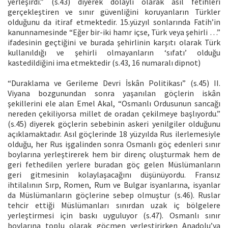
yerleşirdi.” (s.43) diyerek dolaylı olarak asıl fetihleri
gerçekleştiren ve sınır güvenliğini koruyanların Türkler
olduğunu da itiraf etmektedir. 15.yüzyıl sonlarında Fatih’in
kanunnamesinde “Eğer bir-iki hamr içse, Türk veya şehirli …”
ifadesinin geçtiğini ve burada şehirlinin karşıtı olarak Türk
kullanıldığı ve şehirli olmayanların ‘sıfatı’ olduğu
kastedildiğini ima etmektedir (s.43, 16 numaralı dipnot)
“Duraklama ve Gerileme Devri İskân Politikası” (s.45) II.
Viyana bozgunundan sonra yaşanılan göçlerin iskân
şekillerini ele alan Emel Akal, “Osmanlı Ordusunun sancağı
nereden çekiliyorsa millet de oradan çekilmeye başlıyordu.”
(s.45) diyerek göçlerin sebebinin askeri yenilgiler olduğunu
açıklamaktadır. Asıl göçlerinde 18 yüzyılda Rus ilerlemesiyle
olduğu, her Rus işgalinden sonra Osmanlı göç edenleri sınır
boylarına yerleştirerek hem bir direnç oluşturmak hem de
geri fethedilen yerlere buradan göç gelen Müslümanların
geri gitmesinin kolaylaşacağını düşünüyordu. Fransız
ihtilalının Sırp, Romen, Rum ve Bulgar isyanlarına, isyanlar
da Müslümanların göçlerine sebep olmuştur (s.46). Ruslar
tehcir ettiği Müslümanları sınırdan uzak iç bölgelere
yerleştirmesi için baskı uyguluyor (s.47). Osmanlı sınır
boylarına toplu olarak göçmen yerleştirirken Anadolu’ya