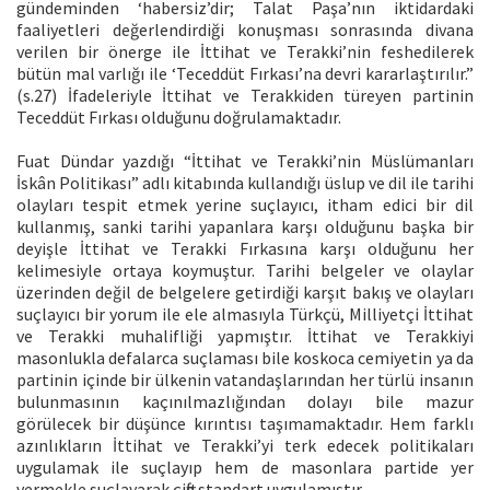
gündeminden ‘habersiz’dir; Talat Paşa’nın iktidardaki
faaliyetleri değerlendirdiği konuşması sonrasında divana
verilen bir önerge ile İttihat ve Terakki’nin feshedilerek
bütün mal varlığı ile ‘Teceddüt Fırkası’na devri kararlaştırılır.”
(s.27) İfadeleriyle İttihat ve Terakkiden türeyen partinin
Teceddüt Fırkası olduğunu doğrulamaktadır.
Fuat Dündar yazdığı “İttihat ve Terakki’nin Müslümanları
İskân Politikası” adlı kitabında kullandığı üslup ve dil ile tarihi
olayları tespit etmek yerine suçlayıcı, itham edici bir dil
kullanmış, sanki tarihi yapanlara karşı olduğunu başka bir
deyişle İttihat ve Terakki Fırkasına karşı olduğunu her
kelimesiyle ortaya koymuştur. Tarihi belgeler ve olaylar
üzerinden değil de belgelere getirdiği karşıt bakış ve olayları
suçlayıcı bir yorum ile ele almasıyla Türkçü, Milliyetçi İttihat
ve Terakki muhalifliği yapmıştır. İttihat ve Terakkiyi
masonlukla defalarca suçlaması bile koskoca cemiyetin ya da
partinin içinde bir ülkenin vatandaşlarından her türlü insanın
bulunmasının kaçınılmazlığından dolayı bile mazur
görülecek bir düşünce kırıntısı taşımamaktadır. Hem farklı
azınlıkların İttihat ve Terakki’yi terk edecek politikaları
uygulamak ile suçlayıp hem de masonlara partide yer
vermekle suçlayarak çifte standart uygulamıştır.