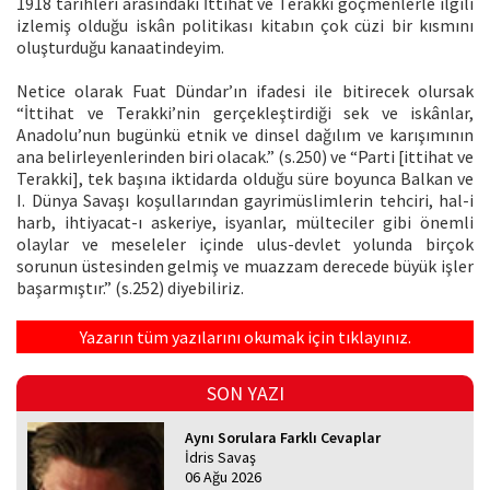
1918 tarihleri arasındaki İttihat ve Terakki göçmenlerle ilgili
izlemiş olduğu iskân politikası kitabın çok cüzi bir kısmını
oluşturduğu kanaatindeyim.
Netice olarak Fuat Dündar’ın ifadesi ile bitirecek olursak
“İttihat ve Terakki’nin gerçekleştirdiği sek ve iskânlar,
Anadolu’nun bugünkü etnik ve dinsel dağılım ve karışımının
ana belirleyenlerinden biri olacak.” (s.250) ve “Parti [ittihat ve
Terakki], tek başına iktidarda olduğu süre boyunca Balkan ve
I. Dünya Savaşı koşullarından gayrimüslimlerin tehciri, hal-i
harb, ihtiyacat-ı askeriye, isyanlar, mülteciler gibi önemli
olaylar ve meseleler içinde ulus-devlet yolunda birçok
sorunun üstesinden gelmiş ve muazzam derecede büyük işler
başarmıştır.” (s.252) diyebiliriz.
Yazarın tüm yazılarını okumak için tıklayınız.
SON YAZI
Aynı Sorulara Farklı Cevaplar
İdris Savaş
06 Ağu 2026