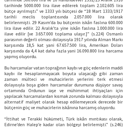
tarihinde 5000.000 lira ilave edilerek toplam 2.102.605 lira
bütçe ayrılmıştı.” ve 1333 yılı bütçesi de “18 Mart 1333/1917
tarihli meclis toplantısında 2.057.000 lira olarak
belirlenmişti. 29 Kasım’da bu bütçenin iskân faslına 600.000
lira ilave edilir. 22 Aralık’ta yine iskân faslına 1.000.000 lira
ilave edilir [ve 3.657.000 toplama ulaşır.]” (s.224) Osmanlı
parasının değerli olması dolayısıyla 1917 yılında Alman Markı
karşısında 18,5 kat yani 67.657.500 lira, Amerikan Doları
karşısında da 4,4 kat daha fazla yani 16.090.800 lira harcama
yapmış oluyordu.
Bu harcamalar vatan toprağının kaybı ve göç edenlerin maddi
kaybı ile hesaplanmayacak boyuta ulaşacağı gibi zaman
zaman mülteci ve muhacirlerin yerlerini terk etmesi
dolayısıyla boşa giden harcamalar durumuna düşüyor savaş
ortamında Ordunun iaşe ve mühimmat ihtiyaçları için
yapılacak harcamalardan kısmak zorunda kalması dolayısıyla
alternatif maliyet olarak hesap edilemeyecek derecede bir
bütçenin göç ve muhacirlerin iskânına harcamış oluyordu.
“İttihat ve Terakki hükümeti, Türk iskân mıntıkası olarak,
Edirne’den Halep’e kadar olan bölgeyi belirlemişti.” (s.246)