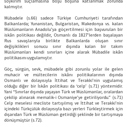
soykırım suçlamasına boşu boşuna katlanmak zorunda
kalmıştır.
Mübadele (s.66) sadece Türkiye Cumhuriyeti tarafından
Balkanlarda; Yunanistan, Bulgaristan, Makedonya vs. kalan
Müslümanların Anadolu’ya göçertilmesi için başvurulan bir
iskân politikası değildir, Osmanlı da 1827’lerden başalayan
Rus savaşlarıyla birlikte Balkanlarda oluşan sınır
değişiklikleri sonucu sınır dışında kalan bir takım
Müslümanları kendi sınırları içine alarak Mübadile iskân
politikasını uygulamıştır.
Göç, sürgün, sevk, mübadele gibi zorunlu yolar ile gelen
muhacir ve mültecilerin iskânı politikalarının dışında
Osmanlı ve dolayısıyla İttihat ve Terakki’nin uygulamış
olduğu diğer bir İskân politikası da ‘celp’ (s.71) yöntemidir.
Yani “Sınırlar dışında yaşayan Türk ve Müslümanlar, oralardan
çekilip alınarak memalik-i Osmaniye’ye getiriliyordu.” (s.71)
Celp meselesi mecliste tartışılmış ve İttihat ve Terakki’nin
içindeki Türkçülük dolayısıyla bazı yerleri Türkleştirmek için
dışarıdan Türk ve Müslüman getirdiği şeklinde bir tartışmaya
dönüşmüştür (s.72).