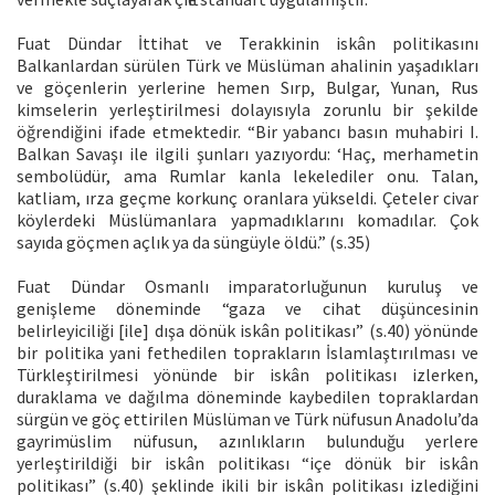
Fuat Dündar İttihat ve Terakkinin iskân politikasını
Balkanlardan sürülen Türk ve Müslüman ahalinin yaşadıkları
ve göçenlerin yerlerine hemen Sırp, Bulgar, Yunan, Rus
kimselerin yerleştirilmesi dolayısıyla zorunlu bir şekilde
öğrendiğini ifade etmektedir. “Bir yabancı basın muhabiri I.
Balkan Savaşı ile ilgili şunları yazıyordu: ‘Haç, merhametin
sembolüdür, ama Rumlar kanla lekelediler onu. Talan,
katliam, ırza geçme korkunç oranlara yükseldi. Çeteler civar
köylerdeki Müslümanlara yapmadıklarını komadılar. Çok
sayıda göçmen açlık ya da süngüyle öldü.” (s.35)
Fuat Dündar Osmanlı imparatorluğunun kuruluş ve
genişleme döneminde “gaza ve cihat düşüncesinin
belirleyiciliği [ile] dışa dönük iskân politikası” (s.40) yönünde
bir politika yani fethedilen toprakların İslamlaştırılması ve
Türkleştirilmesi yönünde bir iskân politikası izlerken,
duraklama ve dağılma döneminde kaybedilen topraklardan
sürgün ve göç ettirilen Müslüman ve Türk nüfusun Anadolu’da
gayrimüslim nüfusun, azınlıkların bulunduğu yerlere
yerleştirildiği bir iskân politikası “içe dönük bir iskân
politikası” (s.40) şeklinde ikili bir iskân politikası izlediğini