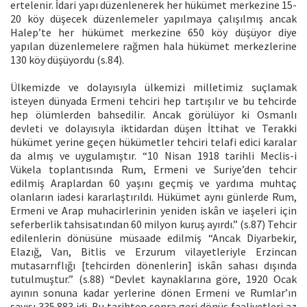
ertelenir. İdari yapı düzenlenerek her hükümet merkezine 15-
20 köy düşecek düzenlemeler yapılmaya çalışılmış ancak
Halep’te her hükümet merkezine 650 köy düşüyor diye
yapılan düzenlemelere rağmen hala hükümet merkezlerine
130 köy düşüyordu (s.84).
Ülkemizde ve dolayısıyla ülkemizi milletimiz suçlamak
isteyen dünyada Ermeni tehciri hep tartışılır ve bu tehcirde
hep ölümlerden bahsedilir. Ancak görülüyor ki Osmanlı
devleti ve dolayısıyla iktidardan düşen İttihat ve Terakki
hükümet yerine geçen hükümetler tehciri telafi edici karalar
da almış ve uygulamıştır. “10 Nisan 1918 tarihli Meclis-i
Vükela toplantısında Rum, Ermeni ve Suriye’den tehcir
edilmiş Araplardan 60 yaşını geçmiş ve yardıma muhtaç
olanların iadesi kararlaştırıldı. Hükümet aynı günlerde Rum,
Ermeni ve Arap muhacirlerinin yeniden iskân ve iaşeleri için
seferberlik tahsisatından 60 milyon kuruş ayırdı.” (s.87) Tehcir
edilenlerin dönüsüne müsaade edilmiş “Ancak Diyarbekir,
Elazığ, Van, Bitlis ve Erzurum vilayetleriyle Erzincan
mutasarrıflığı [tehcirden dönenlerin] iskân sahası dışında
tutulmuştur.” (s.88) “Devlet kaynaklarına göre, 1920 Ocak
ayının sonuna kadar yerlerine dönen Ermeni ve Rumlar’ın
sayısı 335.883 idi. Bu tarihten sonra geri dönüş faaliyetleri az