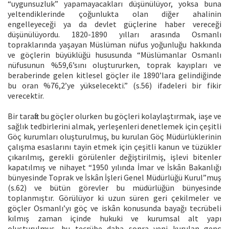
“uygunsuzluk” yapamayacakları düşünülüyor, yoksa buna
yeltendiklerinde çoğunlukta olan diğer ahalinin
engelleyeceği ya da devlet güçlerine haber vereceği
düşünülüyordu. 1820-1890 yılları arasında Osmanlı
topraklarında yaşayan Müslüman nüfus yoğunluğu hakkında
ve göçlerin büyüklüğü hususunda “Müslümanlar Osmanlı
nüfusunun %59,6’sını oluştururken, toprak kayıpları ve
beraberinde gelen kitlesel göçler ile 1890’lara gelindiğinde
bu oran %76,2’ye yükselecekti.” (s.56) ifadeleri bir fikir
verecektir.
Bir tarafta bu göçler olurken bu göçleri kolaylaştırmak, iaşe ve
sağlık tedbirlerini almak, yerleşenleri denetlemek için çeşitli
Göç kurumları oluşturulmuş, bu kurulan Göç Müdürlüklerinin
çalışma esaslarını tayin etmek için çeşitli kanun ve tüzükler
çıkarılmış, gerekli görülenler değiştirilmiş, işlevi bitenler
kapatılmış ve nihayet “1950 yılında İmar ve İskân Bakanlığı
bünyesinde Toprak ve İskân İşleri Genel Müdürlüğü Kurul”muş
(s.62) ve bütün görevler bu müdürlüğün bünyesinde
toplanmıştır. Görülüyor ki uzun süren geri çekilmeler ve
göçler Osmanlı’yı göç ve iskân konusunda bayağı tecrübeli
kılmış zaman içinde hukuki ve kurumsal alt yapı
oluşturulmuş, bu tecrübe daha sonra yeni kurulan genç