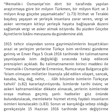
“Memalik-i Osmaniye’nin dört bir tarafında yapılan
araştırmaya göre bir milyon Türkmen, bir milyon Kürt ve 3
milyon Arap göçebe yaşamaktadır.” (s.73) İttihat ve Terakki
başıboş yaşayan ve yerleşik insanlara zarar veren, vergi ve
asker vermeyen kitleyi yerleşik hayata bağlayarak düzeni
sağlamak vergi ve asker almak istiyordu. Bu yüzden Göçebe
Aşiretlerin İskânı mevzuunu da gündemine aldı.
1915 tehcir olayından sonra gayrimüslimlerin boşattıkları
arazi ve yerleşim yerlerine Türkçe isim verilmesi gündeme
gelmiş ve Enver Paşa 5 Ocak 1916 tarihinde bir talimatname
yayınlayarak isim değişikliği sırasında takip edilecek
prensipleri açıkladı. Bu talimatnamenin birinci maddesi ile
“memalik-i Osmaniye’de Ermenice, Rumca veya Bulgarca gibi
‘İslam olmayan milletler lisanıyla yâd edilen vilayet, sancak,
kasaba, köy, dağ, nehir, … ilâh bilcümle isimlerin Türkçeye
tahvili’ (s.82) kararlaştırılıyordu. İsimlerde tarihi övünç ve
askeri kahramanlıklar dikkate alınacak, yerlerin isimlerinde
oraya mahsus geçmiş şanlı hadiseler göz önünde
bulundurulacak, memlekete hizmet etmiş faydalı insanların
isimleri konulacaktı (s.83). Sorun ve karışıklığa sebep olduğu
gerekçesiyle 15 Haziran 1916 tarihinde isim değiştirme