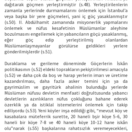
dağıtarak göçmen yerleştirmiştir (s.48). Yerleştirilenlerin
zamanla yerlerinde durmamalarını önlemek için İstanbul’a
veya başka bir yere göçmeleri, yani iç göç yasaklanmıştır
(s.50). II. Abdülhamit zamanında misyonerlik yapmalarını
önlemek ve nüfus kesafetinin Müslümanlar aleyhine
bozulmasını engellemek için yabancıların göçü yasaklanmış,
eğer göç edip yerleştirilmiş olanlardan
Müslümanlaşmayanlar görülürse geldikleri yerlere
gönderilmişlerdir (s.51).
Duraklama ve gerileme döneminde Göçerlerin İskân
politikasının (s.52) eldeki toprakların pekiştirilmesi amacıyla
(s.52) ve daha çok da boş ve harap yerlerin imarı ve üretime
kazandırılması, daha fazla asker temini için ya da
gayrimüslim ve gayritürk ahalinin bulunduğu yerlerde
Müslüman nüfusu devletin menfaati doğrultusunda yabancı
devletlerin azınlıkların nüfus çokluğunu bahane ederek
özerklik ya da istiklal istemelerini önlemek için takip
ediliyordu (s.53). Yeni köyler inşa edildiği gibi, “mevcut köy ve
kasabalara müteferrik surette, 20 haneli bşir köye 5-6, 30
haneli bir köye 7-8 ve 40 haneli köye 10-12 hane iskân
olu”narak (s.55) başkalarına rahatsızlık veremeyecekleri,