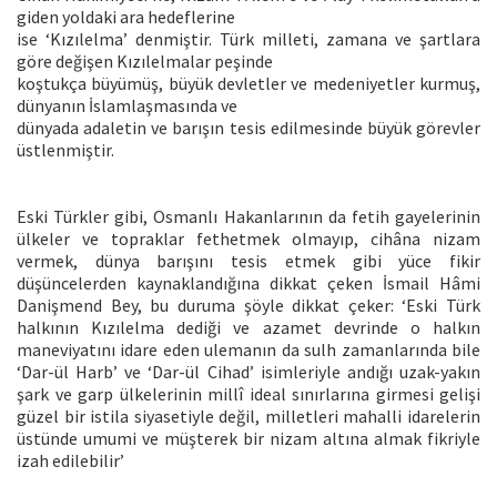
giden yoldaki ara hedeflerine
ise ‘Kızılelma’ denmiştir. Türk milleti, zamana ve şartlara
göre değişen Kızılelmalar peşinde
koştukça büyümüş, büyük devletler ve medeniyetler kurmuş,
dünyanın İslamlaşmasında ve
dünyada adaletin ve barışın tesis edilmesinde büyük görevler
üstlenmiştir.
Eski Türkler gibi, Osmanlı Hakanlarının da fetih gayelerinin
ülkeler ve topraklar fethetmek olmayıp, cihâna nizam
vermek, dünya barışını tesis etmek gibi yüce fikir
düşüncelerden kaynaklandığına dikkat çeken İsmail Hâmi
Danişmend Bey, bu duruma şöyle dikkat çeker: ‘Eski Türk
halkının Kızılelma dediği ve azamet devrinde o halkın
maneviyatını idare eden ulemanın da sulh zamanlarında bile
‘Dar-ül Harb’ ve ‘Dar-ül Cihad’ isimleriyle andığı uzak-yakın
şark ve garp ülkelerinin millî ideal sınırlarına girmesi gelişi
güzel bir istila siyasetiyle değil, milletleri mahalli idarelerin
üstünde umumi ve müşterek bir nizam altına almak fikriyle
izah edilebilir’