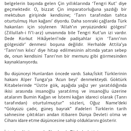
belgelerin başında gelen Çin yıllıklarında ‘Tengri Kut’ diye
geçmektedir. O, bizzat Çin imparatorluğuna yazdığı bir
mektubun girişinde kendisine; ‘Tanrı tarafından tahta
oturtulmuş Hun kağanı’ diyordu. Daha sonraki çağlarda Türk
hakanları için söylenen ‘Allah’ın yeryüzündeki gölgesi’
(Zillullah-i fi’l-arz) unvanında bile Tengri Kut’un izi vardır.
Dede Korkut Hikâyeleri’nde padişahlar için ‘Tanrı’nın
gölgesidir’ denmesi boşuna değildir. Herhalde Attila’ya
‘Tanrı’nın kılıcı’ diye hitap edilmesinin altında yatan sebep
de, onun kendisini Tanrı’nın bir memuru gibi görmesinden
kaynaklanıyordu.
Bu düşünceyi Hunlardan öncede vardı. Saka/İskit Türklerinin
hakanı Alper Tunga’ya ‘Acun beyi’ denmekteydi. Göktürk
Kitabelerinde “Üstte gök, aşağıda yağız yer yaratıldığında
ikisi arasında insanoğlu yaratılmış ve insanoğlu üzerine
atalarım Bumin Kağan ve İstemi kağan idareci olarak (Tanrı
tarafından) oturtulmuştur” sözleri, Oğuz Name’deki
“Gökyüzü çadır, güneş bayrak” ifadeleri Türklerin tarih
sahnesine çıktıkları andan itibaren Dünya Devleti olma ve
Cihanı idare etme düşüncesine sahip olduklarını gösterir.