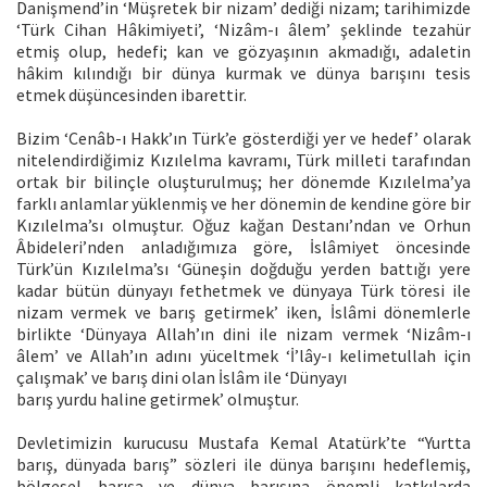
Danişmend’in ‘Müşretek bir nizam’ dediği nizam; tarihimizde
‘Türk Cihan Hâkimiyeti’, ‘Nizâm-ı âlem’ şeklinde tezahür
etmiş olup, hedefi; kan ve gözyaşının akmadığı, adaletin
hâkim kılındığı bir dünya kurmak ve dünya barışını tesis
etmek düşüncesinden ibarettir.
Bizim ‘Cenâb-ı Hakk’ın Türk’e gösterdiği yer ve hedef’ olarak
nitelendirdiğimiz Kızılelma kavramı, Türk milleti tarafından
ortak bir bilinçle oluşturulmuş; her dönemde Kızılelma’ya
farklı anlamlar yüklenmiş ve her dönemin de kendine göre bir
Kızılelma’sı olmuştur. Oğuz kağan Destanı’ndan ve Orhun
Âbideleri’nden anladığımıza göre, İslâmiyet öncesinde
Türk’ün Kızılelma’sı ‘Güneşin doğduğu yerden battığı yere
kadar bütün dünyayı fethetmek ve dünyaya Türk töresi ile
nizam vermek ve barış getirmek’ iken, İslâmi dönemlerle
birlikte ‘Dünyaya Allah’ın dini ile nizam vermek ‘Nizâm-ı
âlem’ ve Allah’ın adını yüceltmek ‘İ’lây-ı kelimetullah için
çalışmak’ ve barış dini olan İslâm ile ‘Dünyayı
barış yurdu haline getirmek’ olmuştur.
Devletimizin kurucusu Mustafa Kemal Atatürk’te “Yurtta
barış, dünyada barış” sözleri ile dünya barışını hedeflemiş,
bölgesel barışa ve dünya barışına önemli katkılarda