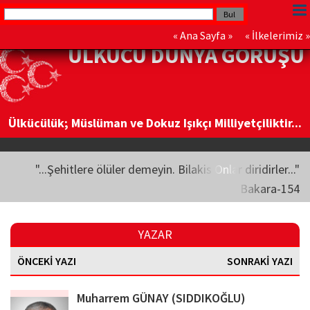
«
Ana Sayfa
» «
İlkelerimiz
»
ÜLKÜCÜ DÜNYA GÖRÜŞÜ
Ülkücülük; Müslüman ve Dokuz Işıkçı Milliyetçiliktir...
"...Şehitlere ölüler demeyin. Bilakis Onlar diridirler..."
Bakara-154
YAZAR
ÖNCEKİ YAZI
SONRAKİ YAZI
Muharrem GÜNAY (SIDDIKOĞLU)