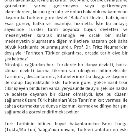
görevlerini yerine getirmeyen veya getiremeyen
idarecilerden, kutunu geri alır ve onları hakanlık makamından
düşürürdü. Türklere göre devlet ‘Baba’ idi. Devlet, halk içindi.
Esas görevi, halka ve insanlığa hizmetti. İşte bu anlayış
sayesinde Türkler tarih boyunca büyük devletler ve
medeniyetler kurarak insanlığa ve ortak bir insâni
medeniyetin oluşmasına diğer milletlere nazaran çok daha
büyük katkılarda bulunmuşlardır. Prof. Dr. Fritz Neumark’ın
deyişiyle: ‘Tarihten Türkler çıkarılırsa, ortada tarih diye bir
şey kalmaz.’
Mitolojik çağlardan beri Türklerde bir dünya devleti, hatta
kâinat devleti kurma fikrinin var olduğunu bilinmektedir.
Tarihimiz, destanlarımız, kitabelerimiz bu duygu ve düşünce
ile dolup taşmaktadır. Eski Türklere göre; gökte nasıl tıkır
tıkır işleyen bir düzen varsa, yeryüzünde de aynı şekilde hakka
ve adalete dayanan bir düzen olmalıydı. İşte bu düzeni
sağlamak üzere Türk hakanları Yüce Tanrı’nın kut vermesi ile
tahta oturmakta ve dünya nizamını kurmak ve dünya barışını
sağlamakla görevlendirilmekteydiler.
Türk tarihinin bilinen büyük hakanlarından Börü Tonga
(Tokta/Mo-tun) Yabgu’nun unvanı, Türkleri anlatan en eski