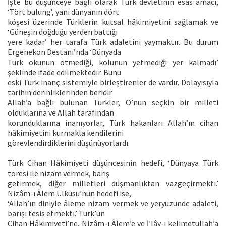
İşte bu düşünceye bağlı olarak Türk devletinin esas amacı,
‘Tört bulung’, yani dünyanın dört
köşesi üzerinde Türklerin kutsal hâkimiyetini sağlamak ve
‘Güneşin doğduğu yerden battığı
yere kadar’ her tarafa Türk adaletini yaymaktır. Bu durum
Ergenekon Destanı’nda ‘Dünyada
Türk okunun ötmediği, kolunun yetmediği yer kalmadı’
şeklinde ifade edilmektedir. Bunu
eski Türk inanç sistemiyle birleştirenler de vardır. Dolayısıyla
tarihin derinliklerinden beridir
Allah’a bağlı bulunan Türkler, O’nun seçkin bir milleti
olduklarına ve Allah tarafından
korunduklarına inanıyorlar, Türk hakanları Allah’ın cihan
hâkimiyetini kurmakla kendilerini
görevlendirdiklerini düşünüyorlardı.
Türk Cihan Hâkimiyeti düşüncesinin hedefi, ‘Dünyaya Türk
töresi ile nizam vermek, barış
getirmek, diğer milletleri düşmanlıktan vazgeçirmekti.’
Nizâm-ı Âlem Ülküsü’nün hedefi ise,
‘Allah’ın diniyle âleme nizam vermek ve yeryüzünde adaleti,
barışı tesis etmekti.’ Türk’ün
Cihan Hâkimiyeti’ne, Nizâm-ı Âlem’e ve İ’lây-ı kelimetullah’a