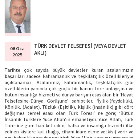
TÜRK DEVLET FELSEFESİ (VEYA DEVLET
06 Oca
AKLI)
2025
Tarihte çok sayıda büyük devletler kuran atalarımızın
başarıları sadece kahramanlık ve teşkilatçılık özellikleriyle
açıklanamaz. Atalarımız; kahramanlık, teşkilatçılık gibi
özelliklerin yanında çok güçlü bir kanun-töre anlayışına ve
bütün insanlığa hizmeti ve dünya barışını esas alan bir ‘Hayat
Felsefesine-Dünya Görüşüne’ sahiptiler. ‘İyilik-(faydalılık),
Könilik, (Adalet), Tüzlük (Eşitlik), Kişilik (İnsânilik) gibi dört
değişmez temel esası olan Türk Töresi’ ne göre; ‘Bütün
İnsanlık Türklere Yüce Allah’ın emanetiydi. Yüce Allah, Türk
Töresine göre hareket eden, halka ve insanlığa hizmeti ilke
edinen kişilere kut (bağış, cihanı idare etme yetkisi) verir ve
onu hakanlık görevine getirirdi. Yüce Allah, töreye uymayan ve