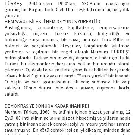
TÜRKEŞ 1944’lerden 1990’ları, SSCB’nin dağılacağını
görmüştür. Bu gün Türk Devletleri Teşkilatı onun açtığı yolda
yürüyor.
HEM YAVUZ BİLEKLİ HEM DE YUNUS YÜREKLİ İDİ
Başbuğumuz, komünizme, kapitalizme, emperyalizme,
yolsuzluğa, rüşvete, haksız kazanca, bölgeciliğe ve
bölücülüğe karşı amansız bir savaş açmıştı. Türk Milletini
bölmek ve parçalamak isteyenler, karşılarında yıkılmaz,
yenilmez ve aşılmaz bir engel olarak Merhum TÜRKEŞ’i
bulmuşlardır. Türkiye’nin iç ve dış düşmanı o kadar çoktu ki,
Türkeş bu düşmanların karşısına halkın bir umudu olarak
çıkmıştır. O, devlete ve millete yönelik tehditler karşısında
“Yavuz bilekli” günlük yaşantısında “Yunus yürekli” bir insandı.
O haşin ve sert görünüşünün altında; yumuşak bir kalp
saklıydı. O’nun duruşu bile dosta güven, düşmana korku
salardı.
DEMOKRASİYE SONUNA KADAR İNANIRDI
Merhum Türkeş, 1960 İhtilali’nin içinde bizzat yer almış, 12
Eylül 80 ihtilalinin acılarını bizzat hissetmiş ve yıllarca hapis
yatmış bir insan olarak demokrasiyi ve meşruiyeti her zaman
savunmuş ve. En kötü demokrasi en iyi dikta rejiminden daha