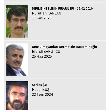
DİRİLİŞ NESLİNİN FİRARÎLERİ - 17.02.2010
Nurullah KAPLAN
17 Kas 2025
Unutulmayanlar: Necmettin Hacıeminoğlu
Efendi BARUTCU
25 Haz 2025
Serkes (3)
Hüdai KUŞ
22 Tem 2024