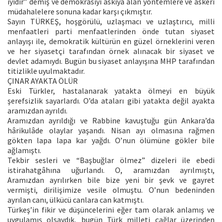
iyidir” demiş ve demokrasiyi askıya alan yöntemlere ve askeri
müdahalelere sonuna kadar karşı çıkmıştır.
Sayın TÜRKEŞ, hoşgörülü, uzlaşmacı ve uzlaştırıcı, milli
menfaatleri parti menfaatlerinden önde tutan siyaset
anlayışı ile, demokratik kültürün en güzel örneklerini veren
ve her siyasetçi tarafından örnek alınacak bir siyaset ve
devlet adamıydı. Bugün bu siyaset anlayışına MHP tarafından
titizlikle uyulmaktadır.
ÇINAR AYAKTA ÖLÜR
Eski Türkler, hastalanarak yatakta ölmeyi en büyük
şerefsizlik sayarlardı. O’da ataları gibi yatakta değil ayakta
aramızdan ayrıldı.
Aramızdan ayrıldığı ve Rabbine kavuştuğu gün Ankara’da
hârikulâde olaylar yaşandı. Nisan ayı olmasına rağmen
gökten lapa lapa kar yağdı. O’nun ölümüne gökler bile
ağlamıştı.
Tekbir sesleri ve “Başbuğlar ölmez” dizeleri ile ebedi
istirahatgâhına uğurlandı. O, aramızdan ayrılmıştı,
Aramızdan ayrılırken bile bize yeni bir şevk ve gayret
vermişti, dirilişimize vesile olmuştu. O’nun bedeninden
ayrılan canı, ülkücü canlara can katmıştı.
Türkeş’in fikir ve düşüncelerini eğer tam olarak anlamış ve
uygulamış olsaydık, bugün Türk milleti çağlar üzerinden