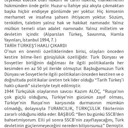
hükmünden önde gelir. Huzur-u İlahiye yüz akıyla çıkmaktan
başka hiçbir endişeye gönlümde yer yoktur. Hiç kimsenin
merhamet ve insafına şahsen ihtiyacım yoktur. Sözüm,
tenkidim, talebim yalnız hak ve hakikat namınadır. Yalnız
mülkün temeli olan adalet namınadır. Yalnız milletim ve
devletim içindir. (Alparslan Türkeş, Savunma, Hamla
Yayınları, İstanbul 1994, 7. )
TARİH TÜRKEŞ’İ HAKLI ÇIKARDI
O’nun en önemli özelliklerinden birisi, olayları önceden
kestire bilme-İleri görüşlülük özelliğidir. Türk Dünyası ve
Sovyetler birliğinin dağılması ile ilgili politikalarda her
kesimden en az 50 yıl ileride olmuştur. Başbuğumuzun Türk
Dünyası ve Sovyetlerle ilgili politikaları önceden kestiren ve o
doğrultuda politikalar üreten tek lider olduğu “Tarih Türkeş’i
haklı çıkardı” sözleriyle teyit edilmiştir.
1944 Türkçülük olaylarının savcısı Kazım ALÖÇ, ”Rusya’nın
çok güçlü olduğunu, Türkiye’nin gücünün zayıf olması,
Türkiye’nin Rusya’nın karşısında durmasının mümkün
olmadığı, dolayısıyla TURANCILIK, TÜRKÇÜLÜK fikirlerinin
zararlı olduğunu iddia eder. BAŞBUĞ: “Ben bu günkü SSCB’den
bahsetmiyorum. Elli yıl sonra SSCB’nin zayıflayacağını, Türk
devletinin güçlenmeyeceğini nereden biliyorsunuz.” Demiştir.