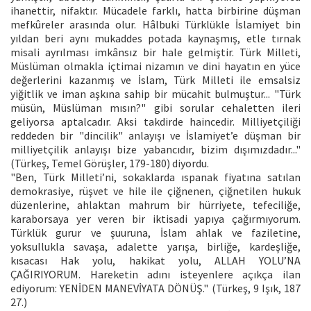
ihanettir, nifaktır. Mücadele farklı, hatta birbirine düşman
mefkûreler arasında olur. Hâlbuki Türklükle İslamiyet bin
yıldan beri aynı mukaddes potada kaynaşmış, etle tırnak
misali ayrılması imkânsız bir hale gelmiştir. Türk Milleti,
Müslüman olmakla içtimai nizamın ve dini hayatın en yüce
değerlerini kazanmış ve İslam, Türk Milleti ile emsalsiz
yiğitlik ve iman aşkına sahip bir mücahit bulmuştur... "Türk
müsün, Müslüman mısın?" gibi sorular cehaletten ileri
geliyorsa aptalcadır. Aksi takdirde haincedir. Milliyetçiliği
reddeden bir "dincilik" anlayışı ve İslamiyet’e düşman bir
milliyetçilik anlayışı bize yabancıdır, bizim dışımızdadır..."
(Türkeş, Temel Görüşler, 179-180) diyordu.
"Ben, Türk Milleti’ni, sokaklarda ıspanak fiyatına satılan
demokrasiye, rüşvet ve hile ile çiğnenen, çiğnetilen hukuk
düzenlerine, ahlaktan mahrum bir hürriyete, tefeciliğe,
karaborsaya yer veren bir iktisadi yapıya çağırmıyorum.
Türklük gurur ve şuuruna, İslam ahlak ve faziletine,
yoksullukla savaşa, adalette yarışa, birliğe, kardeşliğe,
kısacası Hak yolu, hakikat yolu, ALLAH YOLU’NA
ÇAĞIRIYORUM. Hareketin adını isteyenlere açıkça ilan
ediyorum: YENİDEN MANEVİYATA DÖNÜŞ." (Türkeş, 9 Işık, 187
27.)