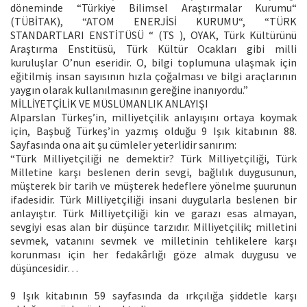
döneminde “Türkiye Bilimsel Araştırmalar Kurumu“
(TÜBİTAK), “ATOM ENERJİSİ KURUMU“, “TÜRK
STANDARTLARI ENSTİTÜSÜ “ (TS ), OYAK, Türk Kültürünü
Araştırma Enstitüsü, Türk Kültür Ocakları gibi milli
kuruluşlar O’nun eseridir. O, bilgi toplumuna ulaşmak için
eğitilmiş insan sayısının hızla çoğalması ve bilgi araçlarının
yaygın olarak kullanılmasının gereğine inanıyordu.”
MİLLİYETÇİLİK VE MÜSLÜMANLIK ANLAYIŞI
Alparslan Türkeş’in, milliyetçilik anlayışını ortaya koymak
için, Başbuğ Türkeş’in yazmış olduğu 9 Işık kitabının 88.
Sayfasında ona ait şu cümleler yeterlidir sanırım:
“Türk Milliyetçiliği ne demektir? Türk Milliyetçiliği, Türk
Milletine karşı beslenen derin sevgi, bağlılık duygusunun,
müşterek bir tarih ve müşterek hedeflere yönelme şuurunun
ifadesidir. Türk Milliyetçiliği insani duygularla beslenen bir
anlayıştır. Türk Milliyetçiliği kin ve garazı esas almayan,
sevgiyi esas alan bir düşünce tarzıdır. Milliyetçilik; milletini
sevmek, vatanını sevmek ve milletinin tehlikelere karşı
korunması için her fedakârlığı göze almak duygusu ve
düşüncesidir…
9 Işık kitabının 59 sayfasında da ırkçılığa şiddetle karşı