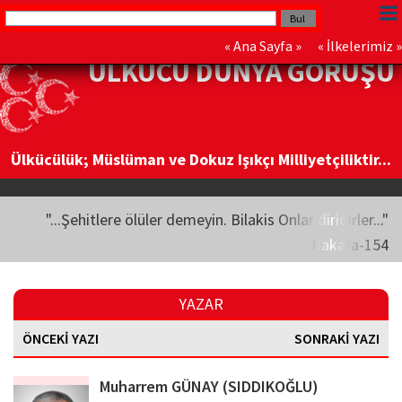
«
Ana Sayfa
» «
İlkelerimiz
»
ÜLKÜCÜ DÜNYA GÖRÜŞÜ
Ülkücülük; Müslüman ve Dokuz Işıkçı Milliyetçiliktir...
"...Şehitlere ölüler demeyin. Bilakis Onlar diridirler..."
Bakara-154
YAZAR
ÖNCEKİ YAZI
SONRAKİ YAZI
Muharrem GÜNAY (SIDDIKOĞLU)