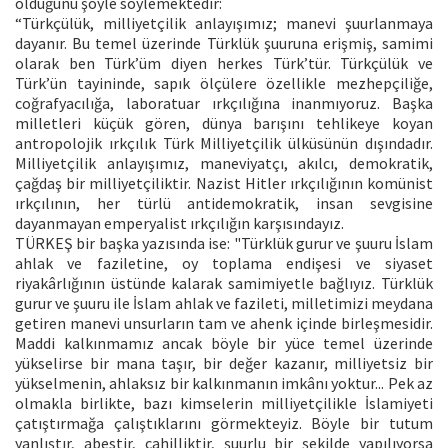
olduğunu şöyle söylemektedir:
“Türkçülük, milliyetçilik anlayışımız; manevi şuurlanmaya
dayanır. Bu temel üzerinde Türklük şuuruna erişmiş, samimi
olarak ben Türk’üm diyen herkes Türk’tür. Türkçülük ve
Türk’ün tayininde, sapık ölçülere özellikle mezhepçiliğe,
coğrafyacılığa, laboratuar ırkçılığına inanmıyoruz. Başka
milletleri küçük gören, dünya barışını tehlikeye koyan
antropolojik ırkçılık Türk Milliyetçilik ülküsünün dışındadır.
Milliyetçilik anlayışımız, maneviyatçı, akılcı, demokratik,
çağdaş bir milliyetçiliktir. Nazist Hitler ırkçılığının komünist
ırkçılının, her türlü antidemokratik, insan sevgisine
dayanmayan emperyalist ırkçılığın karşısındayız.
TÜRKEŞ bir başka yazısında ise: "Türklük gurur ve şuuru İslam
ahlak ve faziletine, oy toplama endişesi ve siyaset
riyakârlığının üstünde kalarak samimiyetle bağlıyız. Türklük
gurur ve şuuru ile İslam ahlak ve fazileti, milletimizi meydana
getiren manevi unsurların tam ve ahenk içinde birleşmesidir.
Maddi kalkınmamız ancak böyle bir yüce temel üzerinde
yükselirse bir mana taşır, bir değer kazanır, milliyetsiz bir
yükselmenin, ahlaksız bir kalkınmanın imkânı yoktur... Pek az
olmakla birlikte, bazı kimselerin milliyetçilikle İslamiyeti
çatıştırmağa çalıştıklarını görmekteyiz. Böyle bir tutum
yanlıştır, abestir, cahilliktir, şuurlu bir şekilde yapılıyorsa