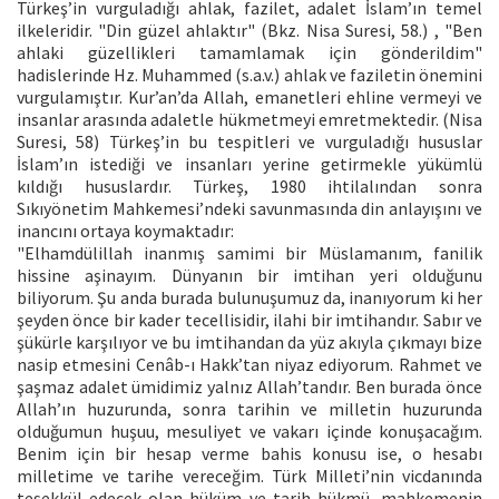
Türkeş’in vurguladığı ahlak, fazilet, adalet İslam’ın temel
ilkeleridir. "Din güzel ahlaktır" (Bkz. Nisa Suresi, 58.) , "Ben
ahlaki güzellikleri tamamlamak için gönderildim"
hadislerinde Hz. Muhammed (s.a.v.) ahlak ve faziletin önemini
vurgulamıştır. Kur’an’da Allah, emanetleri ehline vermeyi ve
insanlar arasında adaletle hükmetmeyi emretmektedir. (Nisa
Suresi, 58) Türkeş’in bu tespitleri ve vurguladığı hususlar
İslam’ın istediği ve insanları yerine getirmekle yükümlü
kıldığı hususlardır. Türkeş, 1980 ihtilalından sonra
Sıkıyönetim Mahkemesi’ndeki savunmasında din anlayışını ve
inancını ortaya koymaktadır:
"Elhamdülillah inanmış samimi bir Müslamanım, fanilik
hissine aşinayım. Dünyanın bir imtihan yeri olduğunu
biliyorum. Şu anda burada bulunuşumuz da, inanıyorum ki her
şeyden önce bir kader tecellisidir, ilahi bir imtihandır. Sabır ve
şükürle karşılıyor ve bu imtihandan da yüz akıyla çıkmayı bize
nasip etmesini Cenâb-ı Hakk’tan niyaz ediyorum. Rahmet ve
şaşmaz adalet ümidimiz yalnız Allah’tandır. Ben burada önce
Allah’ın huzurunda, sonra tarihin ve milletin huzurunda
olduğumun huşuu, mesuliyet ve vakarı içinde konuşacağım.
Benim için bir hesap verme bahis konusu ise, o hesabı
milletime ve tarihe vereceğim. Türk Milleti’nin vicdanında
teşekkül edecek olan hüküm ve tarih hükmü, mahkemenin