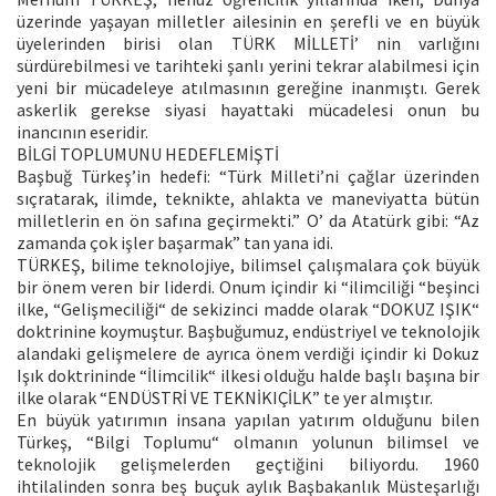
üzerinde yaşayan milletler ailesinin en şerefli ve en büyük
üyelerinden birisi olan TÜRK MİLLETİ’ nin varlığını
sürdürebilmesi ve tarihteki şanlı yerini tekrar alabilmesi için
yeni bir mücadeleye atılmasının gereğine inanmıştı. Gerek
askerlik gerekse siyasi hayattaki mücadelesi onun bu
inancının eseridir.
BİLGİ TOPLUMUNU HEDEFLEMİŞTİ
Başbuğ Türkeş’in hedefi: “Türk Milleti’ni çağlar üzerinden
sıçratarak, ilimde, teknikte, ahlakta ve maneviyatta bütün
milletlerin en ön safına geçirmekti.” O’ da Atatürk gibi: “Az
zamanda çok işler başarmak” tan yana idi.
TÜRKEŞ, bilime teknolojiye, bilimsel çalışmalara çok büyük
bir önem veren bir liderdi. Onum içindir ki “ilimciliği “beşinci
ilke, “Gelişmeciliği“ de sekizinci madde olarak “DOKUZ IŞIK“
doktrinine koymuştur. Başbuğumuz, endüstriyel ve teknolojik
alandaki gelişmelere de ayrıca önem verdiği içindir ki Dokuz
Işık doktrininde “İlimcilik“ ilkesi olduğu halde başlı başına bir
ilke olarak “ENDÜSTRİ VE TEKNİKIÇİLK” te yer almıştır.
En büyük yatırımın insana yapılan yatırım olduğunu bilen
Türkeş, “Bilgi Toplumu“ olmanın yolunun bilimsel ve
teknolojik gelişmelerden geçtiğini biliyordu. 1960
ihtilalinden sonra beş buçuk aylık Başbakanlık Müsteşarlığı