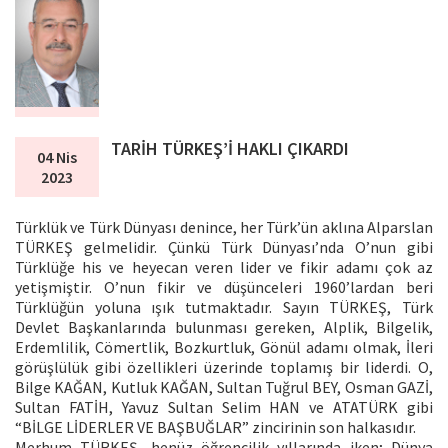
TARİH TÜRKEŞ’İ HAKLI ÇIKARDI
04 Nis
2023
Türklük ve Türk Dünyası denince, her Türk’ün aklına Alparslan
TÜRKEŞ gelmelidir. Çünkü Türk Dünyası’nda O’nun gibi
Türklüğe his ve heyecan veren lider ve fikir adamı çok az
yetişmiştir. O’nun fikir ve düşünceleri 1960’lardan beri
Türklüğün yoluna ışık tutmaktadır. Sayın TÜRKEŞ, Türk
Devlet Başkanlarında bulunması gereken, Alplik, Bilgelik,
Erdemlilik, Cömertlik, Bozkurtluk, Gönül adamı olmak, İleri
görüşlülük gibi özellikleri üzerinde toplamış bir liderdi. O,
Bilge KAĞAN, Kutluk KAĞAN, Sultan Tuğrul BEY, Osman GAZİ,
Sultan FATİH, Yavuz Sultan Selim HAN ve ATATÜRK gibi
“BİLGE LİDERLER VE BAŞBUĞLAR” zincirinin son halkasıdır.
Merhum TÜRKEŞ, henüz öğrencilik yıllarında iken; Dünya