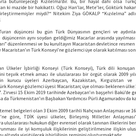
rla bütünleşeceği Kızılelma’dır. Bu, bir hayal dahi olsa Türk
an ki mazide bir hakikatti. Oğuz Han’lar, Mete’ler, Göktürk hakan
irleştirmemişler miydi?“ Nitekim Ziya GÖKALP “Kızılelma” adlı 
.
 Turan düşüncesi bu gün Türk Dünyasının gençleri ve aydınlar
u düşüncenin aynı soydan geldiğimiz Macarlar arasında yayılması
arı” düzenlenmesi ve bu kurultayın Macaristan devletince resmen
e Macaristan’ın Türk Konseyi’ne gözlemci üye olarak katılması son 
n Ülkeler İşbirliği Konseyi (Türk Konseyi), Türk dili konuşan
ini teşvik etmek amacı ile uluslararası bir örgüt olarak 2009 yı
n kurucu üyeleri Azerbaycan, Kazakistan, Kırgızistan ve 
ürk Konseyi gözlemci üyesi: Macaristan; üye olması beklenen ülke:
7. Zirvesi 15 Ekim 2019 tarihinde Azebaycan’ın başşehri Bakü’de g
sa da Türkmenistan’ın Başbakan Yardımcısı Pürli Agamuradov da kat
temel belgeleri olan 3 Ekim 2009 tarihli Nahçıvan Anlaşması ve 16 
si’ne göre, TDİK üyesi ülkeler, Birleşmiş Milletler Anlaşmas
sıra uluslararası hukukun diğer evrensel olarak tanınan ilkelerini be
unması ile iyi komşuluk ilişkilerinin geliştirilmesine ilişkin ulu
sı altında yürütülecek işbirliğinin zeminini oluşturmaktadır.