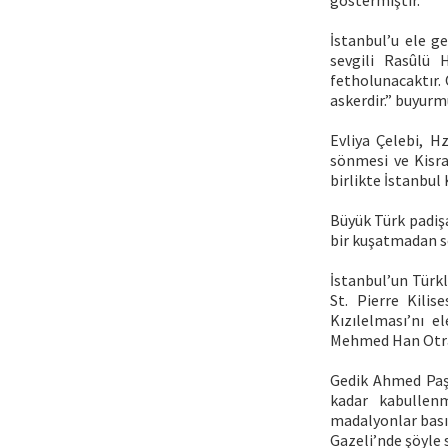
göstermiştir.
İstanbul’u ele g
sevgili Rasûlü 
fetholunacaktır.
askerdir.” buyurm
Evliya Çelebi, 
sönmesi ve Kisra
birlikte İstanbul
Büyük Türk padiş
bir kuşatmadan s
İstanbul’un Türk
St. Pierre Kilis
Kızılelması’nı e
Mehmed Han Otran
Gedik Ahmed Paşa
kadar kabullenm
madalyonlar basıl
Gazeli’nde şöyle 