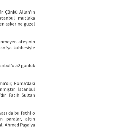
r. Çünkü Allah’ın
İstanbul mutlaka
en asker ne güzel
önmeyen ateşinin
asofya kubbesiyle
anbul’u 52 günlük
ma’dır; Roma’daki
nmıştır. İstanbul
dır. Fatih Sultan
ası da bu fethi o
n paralar, altın
mal, Ahmed Paşa’ya