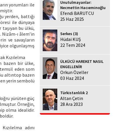
Unutulmayanlar:
arın yorumları ile
Necmettin Hacıeminoğlu
miştir.
Efendi BARUTCU
u yerden, battığı
25 Haz 2025
öresi ile dünyaya
r taşıyan bu ülkü,
Serkes (3)
. Nizâm-ı âlem’in
Hüdai KUŞ
rin ve savaşların
22 Tem 2024
 iyice olgunlaşmış
rak Kızılelma
ÜLKÜCÜ HAREKET NASIL
n bazen bir ülke,
ENGELLENİR
i temsil eden som
Orkun Özeller
 Bu altıntop bazen
03 Haz 2024
len yerin sembolü
Türkistanlılık 2
 doğru yürüten güç
Altan Çetin
olmuştur. Örneğin,
28 Ara 2023
p olma idealidir.
boldür.
 Kızılelma adını