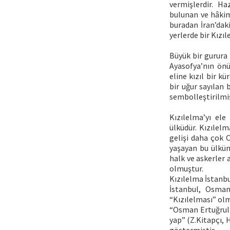
vermişlerdir. H
bulunan ve hâkim
buradan İran’dak
yerlerde bir Kızı
Büyük bir gurura
Ayasofya’nın önü
eline kızıl bir k
bir uğur sayılan
sembolleştirilmiş
Kızılelma’yı el
ülküdür. Kızılel
gelişi daha çok O
yaşayan bu ülkün
halk ve askerler 
olmuştur.
Kızılelma İstanb
İstanbul, Osmanl
“Kızılelması” olm
“Osman Ertuğrul 
yap” (Z.Kitapçı, 