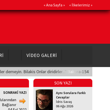
«
Ana Sayfa
» «
İlkelerimiz
»
Rİ
VİDEO GALERİ
üler demeyin. Bilakis Onlar diridirler..." Bakara-154
SON YAZI
SONRAKİ YAZI
Aynı Sorulara Farklı
Cevaplar
Yularından
İdris Savaş
Bağlanır
06 Ağu 2026
04 Eyl 2022