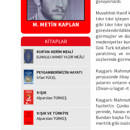
görüyorlardı.
Muvahhid-Hanif ka
tıkır tıkır işley
M. METİN KAPLAN
gibi tıkır tıkır 
görevlendirildikl
görmüşler ve düş
KİTAPLAR
medeniyetler kur
Gök Türk kitabele
KUR'AN-KERİM MEALİ
yaratılmış ve i
ELMALILI HAMDİ YAZIR MEÂLİ
sözlerinde görme
Kaşgarlı Mahmut 
PEYGAMBERİMİZİN HAYATI
yeryüzünde ilbay 
İrfan YÜCEL
yularını onların 
(Divan-ü lügat-it 
9 IŞIK
Alparslan TÜRKEŞ
Kaşgarlı Mahmut 
fazilettir. Çünk
yerinde, havası e
9 IŞIK VE TÜRKÝYE
Bundan başka Tür
Alparslan TÜRKEŞ
mertlik gibi övülm