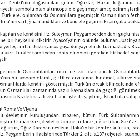
azar Denizi’nin doğusundan gelen Oğuzlar, Hazar kağanının ça
iyetin sembolü olan altıntopu ele geçirmeyi amaç edinmişlerdir.
i Türklere, onlardan da Osmanlılara geçmiştir. Osmanlıların feth
lelma’nın varlığına inandıkları ve bunu ele geçirmek için çabaladıkl
 kapılan ve kendisini Hz. Süleyman Peygamberden dahi güçlü his
ne bir heykelini diktirir. Ayasofya’nın önünde bulunan Justinyan
üre yerleştirirler. Justinyanus güya dünyayı elinde tutmaktadır. Biz
 bu küre Türkler tarafından sahip olunması gereken bir hedef yani
tir.
e geçirmek Osmanlılardan önce de var olan ancak Osmanlılarl
ma’nın bir kavram olarak, gittikçe arzulanan bir emel, ülkü ve s
smanlılarda kendini göstermiştir. Türk’ün ortak bilinçaltında ef
ün Osmanlılar zamanında yazılı kaynaklara da geçtiği görülmek
arasında Kızılelma adı ve efsanesiyle ile yayılmış, İstanbul’a sah
ul Roma Ve Viyana
ı devletinin kuruluşundan itibaren, bütün Türk Sultanlarının
uştur. Osman Gazi, devletin kurucusu olarak, oğlu Orhan Gazi’ye:
oğlusun, Oğuz Karahan neslisin, Hakk’ın bir kemter kulusun, İstan
Hz. Peygamberin Hadislerinde Türkler 2. cilt, s.137) diyerek İstanbu