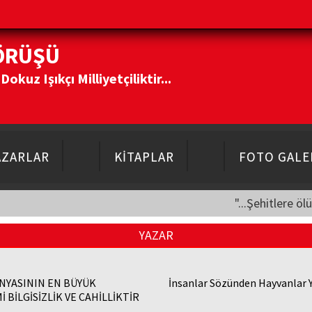
ÖRÜŞÜ
kuz Işıkçı Milliyetçiliktir...
AZARLAR
KİTAPLAR
FOTO GALE
"...Şehitlere öl
YAZAR
NYASININ EN BÜYÜK
İnsanlar Sözünden Hayvanlar 
 BİLGİSİZLİK VE CAHİLLİKTİR