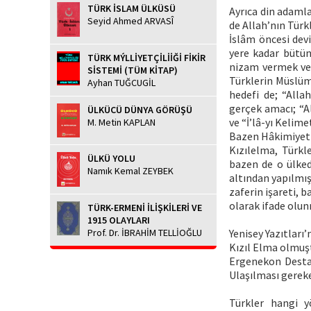
TÜRK İSLAM ÜLKÜSÜ
Ayrıca din adamla
Seyid Ahmed ARVASÎ
de Allah’nın Türk
İslâm öncesi dev
yere kadar bütün
TÜRK MÝLLİYETÇİLİİĞİ FİKİR
nizam vermek ve d
SİSTEMİ (TÜM KİTAP)
Türklerin Müslüm
Ayhan TUĞCUGİL
hedefi de; “Alla
gerçek amacı; “Al
ÜLKÜCÜ DÜNYA GÖRÜŞÜ
ve “İ’lâ-yı Kelime
M. Metin KAPLAN
Bazen Hâkimiyeti
Kızılelma, Türkl
ÜLKÜ YOLU
bazen de o ülked
Namık Kemal ZEYBEK
altından yapılmış
zaferin işareti,
olarak ifade olu
TÜRK-ERMENİ İLİŞKİLERİ VE
1915 OLAYLARI
Prof. Dr. İBRAHİM TELLİOĞLU
Yenisey Yazıtları
Kızıl Elma olmuşt
Ergenekon Destan
Ulaşılması gereke
Türkler hangi y