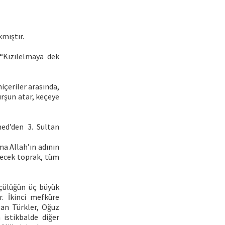
kmıştır.
 “Kızılelmaya dek
çeriler arasında,
urşun atar, keçeye
ed’den 3. Sultan
lma Allah’ın adının
ilecek toprak, tüm
kçülüğün üç büyük
r. İkinci mefkûre
lan Türkler, Oğuz
 istikbalde diğer