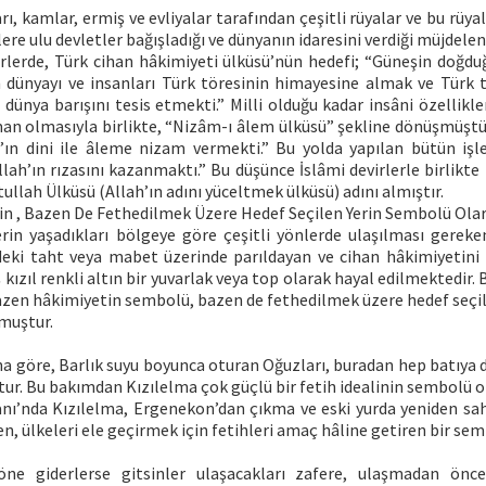
rı, kamlar, ermiş ve evliyalar tarafından çeşitli rüyalar ve bu rüyal
lere ulu devletler bağışladığı ve dünyanın idaresini verdiği müjdelen
irlerde, Türk cihan hâkimiyeti ülküsü’nün hedefi; “Güneşin doğduğ
 dünyayı ve insanları Türk töresinin himayesine almak ve Türk t
ünya barışını tesis etmekti.” Milli olduğu kadar insâni özellikle
an olmasıyla birlikte, “Nizâm-ı âlem ülküsü” şekline dönüşmüştü
h’ın dini ile âleme nizam vermekti.” Bu yolda yapılan bütün işle
lah’ın rızasını kazanmaktı.” Bu düşünce İslâmi devirlerle birlikte
tullah Ülküsü (Allah’ın adını yüceltmek ülküsü) adını almıştır.
n , Bazen De Fethedilmek Üzere Hedef Seçilen Yerin Sembolü Ola
erin yaşadıkları bölgeye göre çeşitli yönlerde ulaşılması gereke
eki taht veya mabet üzerinde parıldayan ve cihan hâkimiyetin
 kızıl renkli altın bir yuvarlak veya top olarak hayal edilmektedir.
 bazen hâkimiyetin sembolü, bazen de fethedilmek üzere hedef seçi
nmuştur.
’na göre, Barlık suyu boyunca oturan Oğuzları, buradan hep batıya
ur. Bu bakımdan Kızılelma çok güçlü bir fetih idealinin sembolü 
ı’nda Kızılelma, Ergenekon’dan çıkma ve eski yurda yeniden sahi
n, ülkeleri ele geçirmek için fetihleri amaç hâline getiren bir sem
öne giderlerse gitsinler ulaşacakları zafere, ulaşmadan önce