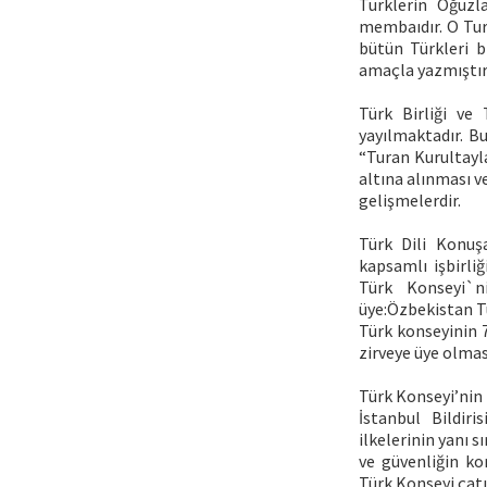
Türklerin Oğuzla
membaıdır. O Tur
bütün Türkleri b
amaçla yazmıştır
Türk Birliği ve
yayılmaktadır. B
“Turan Kurultayl
altına alınması v
gelişmelerdir.
Türk Dili Konuşa
kapsamlı işbirliğ
Türk Konseyi`ni
üye:Özbekistan T
Türk konseyinin 
zirveye üye olma
Türk Konseyi’nin 
İstanbul Bildiri
ilkelerinin yanı 
ve güvenliğin kor
Türk Konseyi çatı