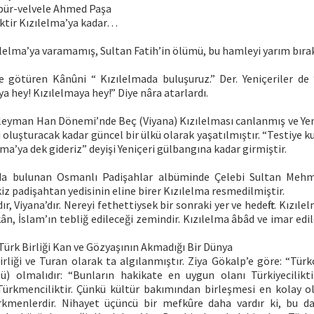
 pür-velvele Ahmed Paşa
ektir Kızılelma’ya kadar…
ılelma’ya varamamış, Sultan Fatih’in ölümü, bu hamleyi yarım bıra
re götüren Kânûni “ Kızılelmada buluşuruz.” Der. Yeniçeriler de
ya hey! Kızılelmaya hey!” Diye nâra atarlardı.
leyman Han Dönemi’nde Beç (Viyana) Kızılelması canlanmış ve Yeni
 oluşturacak kadar güncel bir ülkü olarak yaşatılmıştır. “Testiye k
elma’ya dek gideriz” deyişi Yeniçeri gülbangına kadar girmiştir.
da bulunan Osmanlı Padişahlar albüminde Çelebi Sultan Mehm
iz padişahtan yedisinin eline birer Kızılelma resmedilmiştir.
, Viyana’dır. Nereyi fethettiysek bir sonraki yer ve hedeftir. Kızıle
n, İslam’ın tebliğ edileceği zemindir. Kızılelma âbâd ve imar ed
ürk Birliği Kan ve Gözyaşının Akmadığı Bir Dünya
irliği ve Turan olarak ta algılanmıştır. Ziya Gökalp’e göre: “Tür
ü) olmalıdır: “Bunların hakikate en uygun olanı Türkiyecilikti
ürkmenciliktir. Çünkü kültür bakımından birleşmesi en kolay o
rkmenlerdir. Nihayet üçüncü bir mefkûre daha vardır ki, bu da