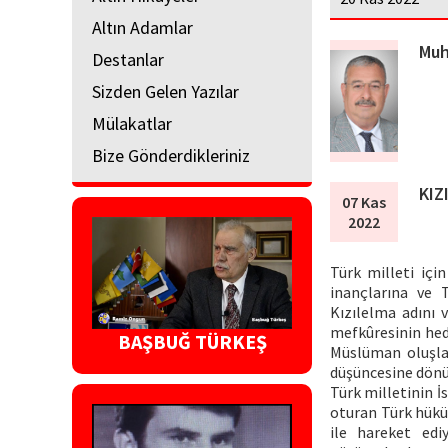
Altın Adamlar
Muh
Destanlar
Sizden Gelen Yazılar
Mülakatlar
Bize Gönderdikleriniz
KIZ
07 Kas
2022
Türk milleti içi
inançlarına ve 
Kızılelma adını 
mefkûresinin hede
BAŞBUĞ TÜRKEŞ
Müslüman oluşlar
düşüncesine dön
Türk milletinin İ
oturan Türk hüküm
ile hareket edi