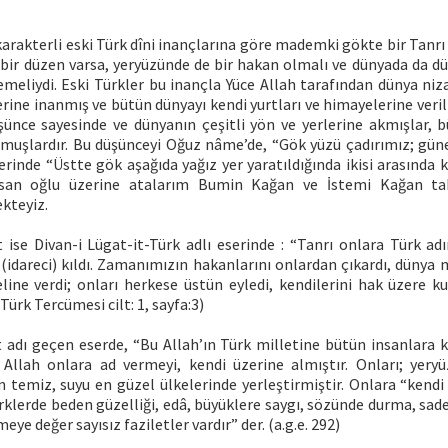
rakterli eski Türk dîni inançlarına göre mademki gökte bir Tanrı
en bir düzen varsa, yeryüzünde de bir hakan olmalı ve dünyada da d
işlemeliydi. Eski Türkler bu inançla Yüce Allah tarafından dünya n
erine inanmış ve bütün dünyayı kendi yurtları ve himayelerine veril
ünce sayesinde ve dünyanın çeşitli yön ve yerlerine akmışlar, b
muşlardır. Bu düşünceyi Oğuz nâme’de, “Gök yüzü çadırımız; gün
rinde “Üstte gök aşağıda yağız yer yaratıldığında ikisi arasında 
nsan oğlu üzerine atalarım Bumin Kağan ve İstemi Kağan ta
kteyiz.
ise Divan-i Lügat-it-Türk adlı eserinde : “Tanrı onlara Türk adın
(idareci) kıldı. Zamanımızın hakanlarını onlardan çıkardı, dünya m
eline verdi; onları herkese üstün eyledi, kendilerini hak üzere ku
Türk Tercümesi cilt: 1, sayfa:3)
adı geçen eserde, “Bu Allah’ın Türk milletine bütün insanlara kar
ü Allah onlara ad vermeyi, kendi üzerine almıştır. Onları; yer
n temiz, suyu en güzel ülkelerinde yerleştirmiştir. Onlara “kend
klerde beden güzelliği, edâ, büyüklere saygı, sözünde durma, sade
eye değer sayısız faziletler vardır” der. (a.g.e. 292)