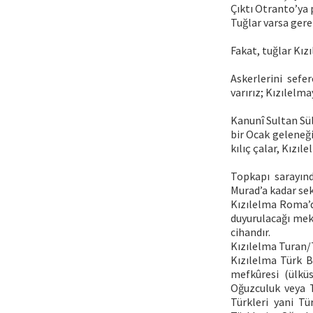
Çıktı Otranto’ya
Tuğlar varsa ger
Fakat, tuğlar Kız
Askerlerini sefe
varırız; Kızılelma
Kanunî Sultan Sü
bir Ocak geleneği
kılıç çalar, Kızıl
Topkapı sarayın
Murad’a kadar sek
Kızılelma Roma’dır
duyurulacağı mekâ
cihandır.
Kızılelma Turan/T
Kızılelma Türk B
mefkûresi (ülküs
Oğuzculuk veya T
Türkleri yani Tü