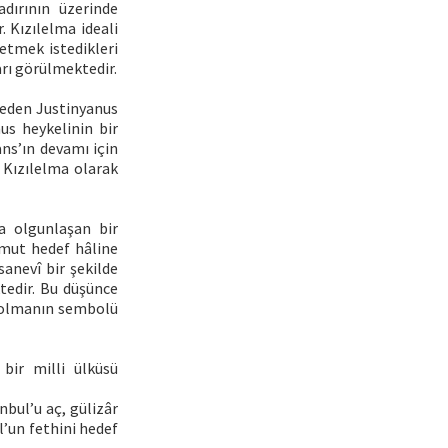
dırının üzerinde
 Kızılelma ideali
etmek istedikleri
arı görülmektedir.
seden Justinyanus
us heykelinin bir
ans’ın devamı için
 Kızılelma olarak
a olgunlaşan bir
omut hedef hâline
sanevî bir şekilde
tedir. Bu düşünce
ip olmanın sembolü
 bir milli ülküsü
bul’u aç, gülizâr
l’un fethini hedef