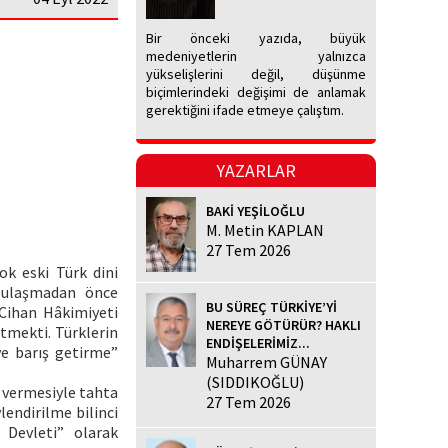
Bir önceki yazıda, büyük
medeniyetlerin yalnızca
yükselişlerini değil, düşünme
biçimlerindeki değişimi de anlamak
gerektiğini ifade etmeye çalıştım.
YAZARLAR
BAKİ YEŞİLOĞLU
M. Metin KAPLAN
27 Tem 2026
ok eski Türk dini
, ulaşmadan önce
BU SÜREÇ TÜRKİYE’Yİ
 Cihan Hâkimiyeti
NEREYE GÖTÜRÜR? HAKLI
etmekti. Türklerin
ENDİŞELERİMİZ...
ve barış getirme”
Muharrem GÜNAY
(SIDDIKOĞLU)
) vermesiyle tahta
27 Tem 2026
lendirilme bilinci
 Devleti” olarak