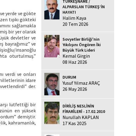
TÜRKEŞNAME /
ALPARSLAN TÜRKEŞ’İN
HAYATI
 ve yerde ve gökte
Halim Kaya
üzen tıpkı gökteki
20 Tem 2026
izamını sağlamakla
miş bir yer olarak
üyük devletler ve
Sovyetler Birliği'nin
eş bayrağımız” ve
Yıkılışını Öngören İki
kişioğlu/insanoğlu
Büyük Türk Lideri
Kemal Girgin
hta oturtulmuş.”
08 Haz 2026
ı verdi ve onları
DURUM
illetlerinin idare
Yusuf Yılmaz ARAÇ
vvetlendirdi” der.
26 May 2026
şı lutfettiği bir
DİRİLİŞ NESLİNİN
yüzünün en yüksek
FİRARÎLERİ - 17.02.2010
i ordum” demiştir.
Nurullah KAPLAN
lik, kahramanlık,
17 Kas 2025