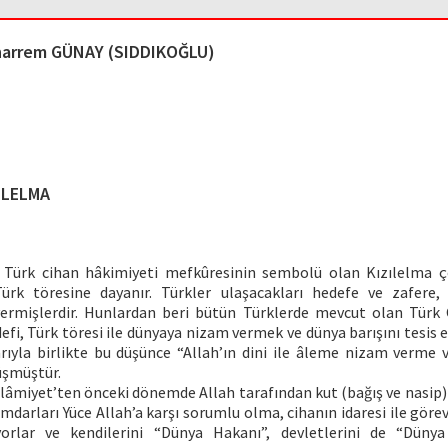
arrem GÜNAY (SIDDIKOĞLU)
ILELMA
n Türk cihan hâkimiyeti mefkûresinin sembolü olan Kızılelma ç
Türk töresine dayanır. Türkler ulaşacakları hedefe ve zafere
vermişlerdir. Hunlardan beri bütün Türklerde mevcut olan Türk
fi, Türk töresi ile dünyaya nizam vermek ve dünya barışını tesis 
ıyla birlikte bu düşünce “Allah’ın dini ile âleme nizam verme 
üşmüştür.
slâmiyet’ten önceki dönemde Allah tarafından kut (bağış ve nasip
darları Yüce Allah’a karşı sorumlu olma, cihanın idaresi ile görev
yorlar ve kendilerini “Dünya Hakanı”, devletlerini de “Dünya