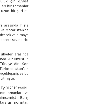
çülük için kuvvet
ları bir zamanlar
uzun bir şiiri bu
ı arasında hızla
 ve Macaristan’da
 destek ve himaye
derece sevindirici
 ülkeler arasında
lında kurulmuştur.
Türkiye`dir. Son
Türkmenistan’dır.
erçekleşmiş ve bu
ılmıştır.
Eylül 2010 tarihli
ı’nın amaçları ve
nimsemiştir. Barış
slararası normlar,