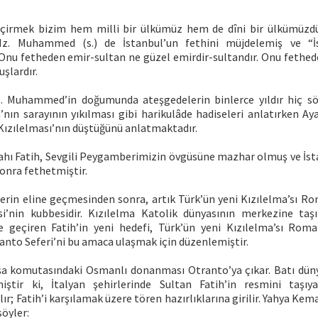
eçirmek bizim hem milli bir ülkümüz hem de dîni bir ülkümüzdü
Hz. Muhammed (s.) de İstanbul’un fethini müjdelemiş ve “
 Onu fetheden emir-sultan ne güzel emirdir-sultandır. Onu fethed
uşlardır.
Hz. Muhammed’in doğumunda ateşgedelerin binlerce yıldır hiç s
’nın sarayının yıkılması gibi harikulâde hadiseleri anlatırken Ay
 Kızılelması’nın düştüğünü anlatmaktadır.
ahı Fatih, Sevgili Peygamberimizin övgüsüne mazhar olmuş ve İst
onra fethetmiştir.
lerin eline geçmesinden sonra, artık Türk’ün yeni Kızılelma’sı Ro
esi’nin kubbesidir. Kızılelma Katolik dünyasının merkezine taşı
le geçiren Fatih’in yeni hedefi, Türk’ün yeni Kızılelma’sı Roma’
to Seferi’ni bu amaca ulaşmak için düzenlemiştir.
 komutasındaki Osmanlı donanması Otranto’ya çıkar. Batı düny
iştir ki, İtalyan şehirlerinde Sultan Fatih’in resmini taşıya
ır; Fatih’i karşılamak üzere tören hazırlıklarına girilir. Yahya Ke
söyler: