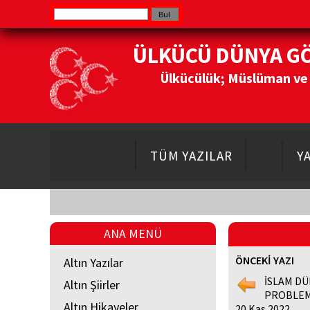
ÜLKÜCÜ DÜNYA G
Ülkücülük; Müslüman ve Do
TÜM YAZILAR
Y
ANA MENÜ
ÖNCEKİ YAZI
Altın Yazılar
İSLAM DÜ
Altın Şiirler
PROBLEMİ
Altın Hikayeler
20 Kas 2022