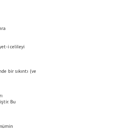
nra
et-i celileyi
e bir sıkıntı (ve
rı
ştir. Bu
 mümin