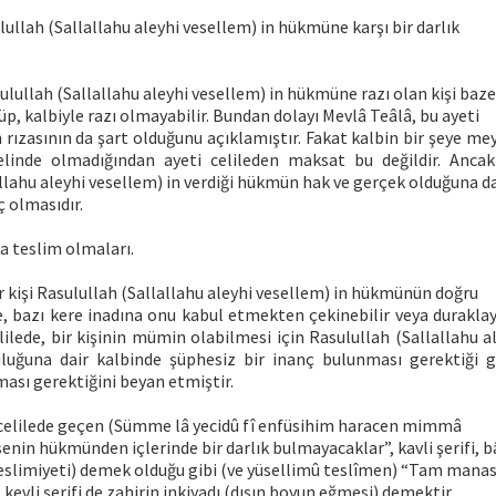
ulullah (Sallallahu aleyhi vesellem) in hükmüne karşı bir darlık
asulullah (Sallallahu aleyhi vesellem) in hükmüne razı olan kişi baz
nüp, kalbiyle razı olmayabilir. Bundan dolayı Mevlâ Teâlâ, bu ayeti
n rızasının da şart olduğunu açıklamıştır. Fakat kalbin bir şeye mey
 elinde olmadığından ayeti celileden maksat bu değildir. Anc
llahu aleyhi vesellem) in verdiği hükmün hak ve gerçek olduğuna da
ç olmasıdır.
a teslim olmaları.
bir kişi Rasulullah (Sallallahu aleyhi vesellem) in hükmünün doğru
, bazı kere inadına onu kabul etmekten çekinebilir veya duraklaya
lilede, bir kişinin mümin olabilmesi için Rasulullah (Sallallahu a
uğuna dair kalbinde şüphesiz bir inanç bulunması gerektiği gi
ası gerektiğini beyan etmiştir.
i celilede geçen (Sümme lâ yecidû fî enfüsihim haracen mimmâ
enin hükmünden içlerinde bir darlık bulmayacaklar”, kavli şerifi, b
teslimiyeti) demek olduğu gibi (ve yüsellimû teslîmen) “Tam manas
kevli şerifi de zahirin inkiyadı (dışın boyun eğmesi) demektir.