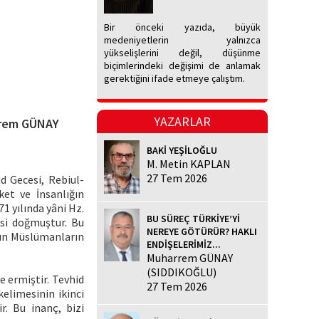
Bir önceki yazıda, büyük
medeniyetlerin yalnızca
yükselişlerini değil, düşünme
biçimlerindeki değişimi de anlamak
gerektiğini ifade etmeye çalıştım.
YAZARLAR
rrem GÜNAY
BAKİ YEŞİLOĞLU
M. Metin KAPLAN
27 Tem 2026
d Gecesi, Rebiul-
et ve İnsanlığın
1 yılında yâni Hz.
BU SÜREÇ TÜRKİYE’Yİ
esi doğmuştur. Bu
NEREYE GÖTÜRÜR? HAKLI
ün Müslümanların
ENDİŞELERİMİZ...
Muharrem GÜNAY
(SIDDIKOĞLU)
 ermiştir. Tevhid
27 Tem 2026
kelimesinin ikinci
r. Bu inanç, bizi