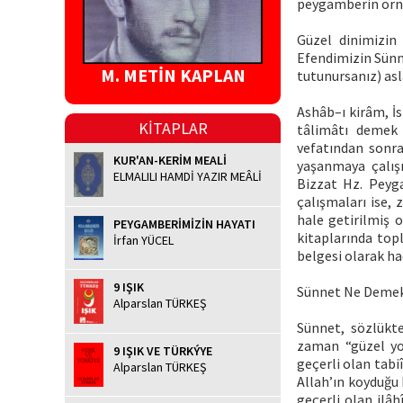
peygamberin örne
Güzel dinimizin
Efendimizin Sünne
M. METİN KAPLAN
tutunursanız) asl
Ashâb–ı kirâm, İs
KİTAPLAR
tâlimâtı demek 
vefatından sonra
KUR'AN-KERİM MEALİ
yaşanmaya çalışı
ELMALILI HAMDİ YAZIR MEÂLİ
Bizzat Hz. Peyg
çalışmaları ise, 
hale getirilmiş o
PEYGAMBERİMİZİN HAYATI
kitaplarında top
İrfan YÜCEL
belgesi olarak had
9 IŞIK
Sünnet Ne Demek
Alparslan TÜRKEŞ
Sünnet, sözlükte
zaman “güzel yol
9 IŞIK VE TÜRKÝYE
geçerli olan tabiî
Alparslan TÜRKEŞ
Allah’ın koyduğu
geçerli olan ilâhî