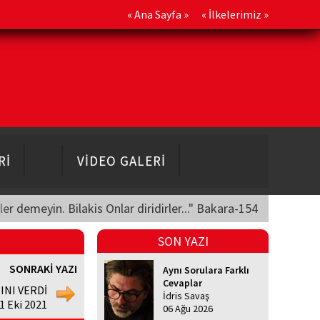
«
Ana Sayfa
» «
İlkelerimiz
»
Rİ
VİDEO GALERİ
üler demeyin. Bilakis Onlar diridirler..." Bakara-154
SON YAZI
SONRAKİ YAZI
Aynı Sorulara Farklı
Cevaplar
INI VERDİ
İdris Savaş
1 Eki 2021
06 Ağu 2026