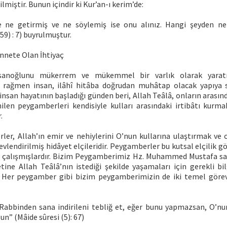
lmiştir. Bunun içindir ki Kur’an-ı kerim’de:
 ne getirmiş ve ne söylemiş ise onu alınız. Hangi şeyden n
59) : 7) buyrulmuştur.
nnete Olan İhtiyaç
insanoğlunu mükerrem ve mükemmel bir varlık olarak yaratm
rağmen insan, ilâhî hitâba doğrudan muhâtap olacak yapıya sa
nsan hayatının başladığı günden beri, Allah Teâlâ, onların arasın
ilen peygamberleri kendisiyle kulları arasındaki irtibâtı kurm
.
er, Allah’ın emir ve nehiylerini O’nun kullarına ulaştırmak ve 
lendirilmiş hidâyet elçileridir. Peygamberler bu kutsal elçilik gö
 çalışmışlardır. Bizim Peygamberimiz Hz. Muhammed Mustafa sal
ne Allah Teâlâ’nın istediği şekilde yaşamaları için gerekli bil
. Her peygamber gibi bizim peygamberimizin de iki temel görevi
abbinden sana indirileni tebliğ et, eğer bunu yapmazsan, O’nun 
n” (Mâide sûresi (5): 67)