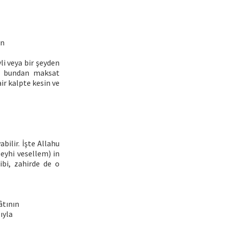
en
li veya bir şeyden
ak bundan maksat
ir kalpte kesin ve
bilir. İşte Allahu
leyhi vesellem) in
bi, zahirde de o
âtının
ıyla