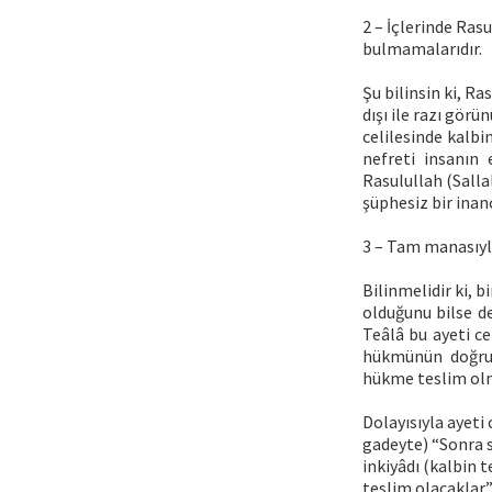
2 – İçlerinde Ras
bulmamalarıdır.
Şu bilinsin ki, R
dışı ile razı görü
celilesinde kalbi
nefreti insanın
Rasulullah (Salla
şüphesiz bir inan
3 – Tam manasıyl
Bilinmelidir ki, 
olduğunu bilse de
Teâlâ bu ayeti ce
hükmünün doğrul
hükme teslim olm
Dolayısıyla ayet
gadeyte) “Sonra s
inkiyâdı (kalbin 
teslim olacaklar” 