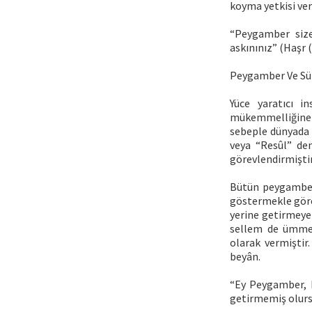
koyma yetkisi veri
“Peygamber size
askınınız” (Haşr (
Peygamber Ve Sü
Yüce yaratıcı 
mükemmelliğine 
sebeple dünyada i
veya “Resûl” den
görevlendirmiştir
Bütün peygamberl
göstermekle görev
yerine getirmeye
sellem de ümmeti
olarak vermiştir
beyân.
“Ey Peygamber, R
getirmemiş olursu