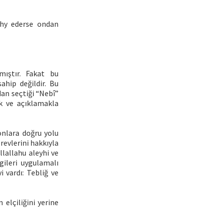
ehy ederse ondan
ıştır. Fakat bu
hip değildir. Bu
dan seçtiği “Nebî”
ak ve açıklamakla
onlara doğru yolu
revlerini hakkıyla
lallahu aleyhi ve
gileri uygulamalı
 vardı: Tebliğ ve
elçiliğini yerine