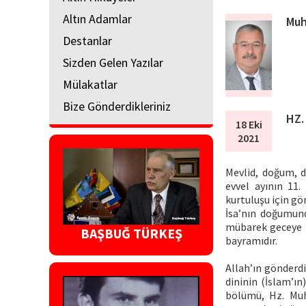
Altın Adamlar
Muh
Destanlar
Sizden Gelen Yazılar
Mülakatlar
Bize Gönderdikleriniz
HZ.
18 Eki
2021
Mevlid, doğum, d
evvel ayının 11
kurtuluşu için gö
İsa’nın doğumund
mübarek geceye 
BAŞBUĞ TÜRKEŞ
bayramıdır.
Allah’ın gönderd
dininin (İslam’ın
bölümü, Hz. Muha