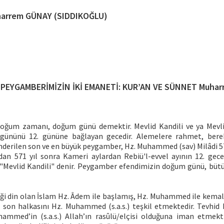
arrem GÜNAY (SIDDIKOĞLU)
 PEYGAMBERİMİZİN İKİ EMANETİ: KUR’AN VE SÜNNET Muha
oğum zamanı, doğum günü demektir. Mevlid Kandili ve ya Mevli
. gününü 12. gününe bağlayan gecedir. Alemelere rahmet, berek
nderilen son ve en büyük peygamber, Hz. Muhammed (sav) Milâdi 57
an 571 yıl sonra Kameri aylardan Rebiü'l-evvel ayının 12. gec
"Mevlid Kandili" denir. Peygamber efendimizin doğum günü, büt
iği din olan İslam Hz. Âdem ile başlamış, Hz. Muhammed ile kemale
) son halkasını Hz. Muhammed (s.a.s.) teşkil etmektedir. Tevhid 
mmed’in (s.a.s.) Allah’ın rasûlü/elçisi olduğuna iman etmekti