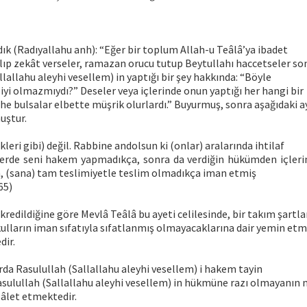
dık (Radıyallahu anh): “Eğer bir toplum Allah-u Teâlâ’ya ibadet
lıp zekât verseler, ramazan orucu tutup Beytullahı haccetseler so
llallahu aleyhi vesellem) in yaptığı bir şey hakkında: “Böyle
yi olmazmıydı?” Deseler veya içlerinde onun yaptığı her hangi bir
he bulsalar elbette müşrik olurlardı.” Buyurmuş, sonra aşağıdaki ay
uştur.
kleri gibi) değil. Rabbine andolsun ki (onlar) aralarında ihtilaf
lerde seni hakem yapmadıkça, sonra da verdiğin hükümden içlerind
 (sana) tam teslimiyetle teslim olmadıkça iman etmiş
65)
ikredildiğine göre Mevlâ Teâlâ bu ayeti celilesinde, bir takım şartla
ların iman sıfatıyla sıfatlanmış olmayacaklarına dair yemin etmi
dir.
arda Rasulullah (Sallallahu aleyhi vesellem) i hakem tayin
asulullah (Sallallahu aleyhi vesellem) in hükmüne razı olmayanın
âlet etmektedir.