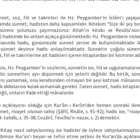
net, söz, fiil ve takrirleri ile Hz. Peygamber’in İslâm’ı yaşa
amda sünnet, hadisten daha kapsamlıdır. Nitekim “Size iki şey bı
z sürece yolunuzu şaşırmazsınız: Allah’ın kitabı ve Resûlü’nün 
3) hadisinde bu anlam açıkça görülmektedir. Hz. Peygambere nisbet
nasında hadis, günümüzde sünnet yerine de kullanılmaktadır. A
 sünnet deyince hadis anlaşılmaktadır. Sünnetin çoğulu sünen
fiil ve takrirlerine ait hadisleri içeren kitaplardan bir kısmının adı
in, Hz. Peygamber’in sözlerini, sünnetin ise, fiil ve uygulamaların
isi sünnetten ayrı düşünmek için yeterli değildir. Bu birlik, sü
uru yamamak, ona kendisinden olmayan bir şeyi katmak mânasına
k iddialarına kulak asmamak gerekir. Zaten sünnet, hadis kitapl
ğil, onların ifade ettiği mânalardır.
 açıklayıcısı olduğu için Kur’ân-ı Kerîm’den hemen sonraki ikinci
net, rivayet olunan vahiy (Şâfiî, Risâle, s. 91-92); hadis ise, “riva
-tahdîs, s. 35-38; Cezâirî, Tevcîhü’n-nazar, s. 2) demektir.
itap nasıl vahyolunmuş ise hadisler de öylece vahyolunmuştur.
mize Kur’an’ı beyan ve tefsir etme yetkisi ile Kur’an’da açıkl