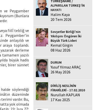
TÜRKEŞNAME /
ALPARSLAN TÜRKEŞ’İN
HAYATI
rîm ve Peygamber
Halim Kaya
rakıyorum (Bunlara
20 Tem 2026
rdır.
ya fiilî tebliğ ve
Sovyetler Birliği'nin
Hz. Peygamber’in
Yıkılışını Öngören İki
inde anlaşıldı ve
Büyük Türk Lideri
Kemal Girgin
r araya toplandı.
08 Haz 2026
 yazarak derleme
rda tamamen yazılı
zyılda büyük hadis
DURUM
ler, birer sünnet
Yusuf Yılmaz ARAÇ
26 May 2026
DİRİLİŞ NESLİNİN
 halde söylendiği
FİRARÎLERİ - 17.02.2010
âinâtın düzeninde
Nurullah KAPLAN
 terimi vardır. Bu,
17 Kas 2025
 hatta yok olmada
Fetih: 23; İsra 77;