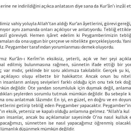
erine ne indirildiğini açıkca anlatasın diye sana da Kur’ân’ı inzâl et
iz vahiy yoluyla Allah’tan aldığı Kur’an âyetlerini, görevi gereği
ıyor aynı zamanda onları açıklıyor ve anlatıyordu. Tebliğ ettikl
slî göreviydi. Hemen işâret edelim ki Peygamberimizin tebliğ
lamaları da ona uygun bir çerçeve ve nitelikte gerçekleşiyordu. Yani
Hz. Peygamber tarafından yorumlanması demek oluyordu.
ız Kur’ân-ı Kerîm’in eksiksiz, yeterli, açık ve her şeyi açıkl
mal edilmiş bulunmasına rağmen, sünnetin ifade ettiği bir y
 var mıdır, şeklinde bir soru aklımıza takılabilir. Gerçek şu ki
 açıklayıcı oluşu elbette bir hakikattır. Ancak onun bu nite
 insanların anlayış seviyeleri farklı olduğu için onu tek tek doğ
kün değildir. Öte yandan sorumluluk için duymak değil, anlama
dıkları şeylerden sorumlu tutmak mümkün değildir. Bu sebeple 
ona onu anlatmak lâzımdır. En iyi, en güzel, en doğru ve en doyu
yetlerini getirip tebliğ eden Peygamber yapacaktır. Peygamber’in 
’ın eksik, yetersiz ve kapalı olduğu anlamına gelmez. “Allah’a ku
n insanlar, ancak bu açıklamalar sayesinde O’na nasıl kulluk e
pacağımızı, sünnetten ise nasıl yapacağımız öğrenmiş olacakl
slümanlık düşünmek mümkün değildir.