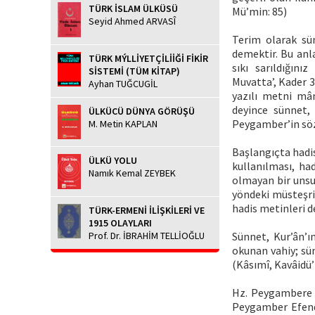
TÜRK İSLAM ÜLKÜSÜ
Mü’min: 85)
Seyid Ahmed ARVASÎ
Terim olarak sün
demektir. Bu anl
TÜRK MÝLLİYETÇİLİİĞİ FİKİR
sıkı sarıldığını
SİSTEMİ (TÜM KİTAP)
Muvatta’, Kader 
Ayhan TUĞCUGİL
yazılı metni mâ
deyince sünnet,
ÜLKÜCÜ DÜNYA GÖRÜŞÜ
Peygamber’in söz, 
M. Metin KAPLAN
Başlangıçta hadis
ÜLKÜ YOLU
kullanılması, had
Namık Kemal ZEYBEK
olmayan bir uns
yöndeki müsteşri
hadis metinleri de
TÜRK-ERMENİ İLİŞKİLERİ VE
1915 OLAYLARI
Prof. Dr. İBRAHİM TELLİOĞLU
Sünnet, Kur’ân’ın
okunan vahiy; sün
(Kâsımî, Kavâidü’t
Hz. Peygambere K
Peygamber Efendi