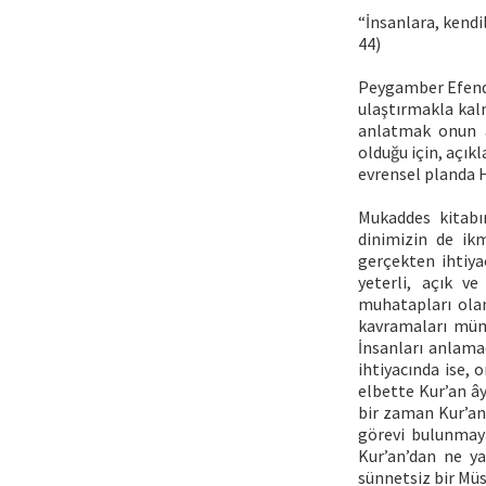
“İnsanlara, kendil
44)
Peygamber Efendim
ulaştırmakla kalm
anlatmak onun a
olduğu için, açık
evrensel planda 
Mukaddes kitabım
dinimizin de ik
gerçekten ihtiyaç
yeterli, açık ve
muhatapları olan
kavramaları müm
İnsanları anlama
ihtiyacında ise, 
elbette Kur’an â
bir zaman Kur’an
görevi bulunmaya
Kur’an’dan ne ya
sünnetsiz bir Mü