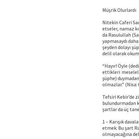
Müşrik Olurlardı
Nitekin Caferi Sa
etseler, namaz kı
da Rasulullah (Sa
yapmasaydı daha i
şeyden dolayı şüp
delil olarak okum
“Hayır! Öyle (dedi
ettikleri mesele
şüphe) duymadan,
olmazlar.” (Nisa: 
Tefsiri Kebir’de z
bulundurmadan kul
şartlar da üç tane
1 – Karışık daval
etmek: Bu şart R
olmayacağına del