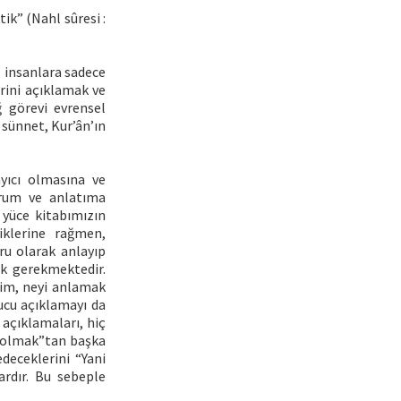
tik” (Nahl sûresi :
, insanlara sadece
erini açıklamak ve
 görevi evrensel
 sünnet, Kur’ân’ın
ayıcı olmasına ve
orum ve anlatıma
, yüce kitabımızın
liklerine rağmen,
ru olarak anlayıp
k gerekmektedir.
kim, neyi anlamak
rucu açıklamayı da
açıklamaları, hiç
l olmak”tan başka
deceklerini “Yani
ardır. Bu sebeple