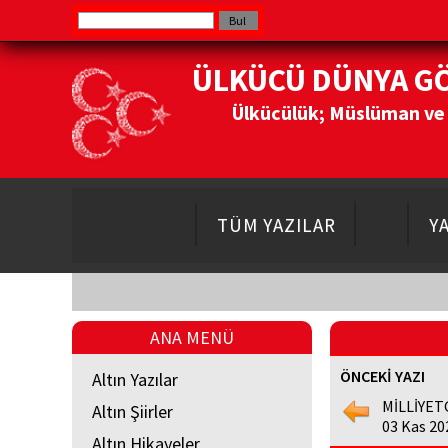
ÜLKÜCÜ DÜNYA G
Ülkücülük; Müslüman ve Do
TÜM YAZILAR
Y
ANA MENÜ
ÖNCEKİ YAZI
Altın Yazılar
MİLLİYET
Altın Şiirler
03 Kas 20
Altın Hikayeler