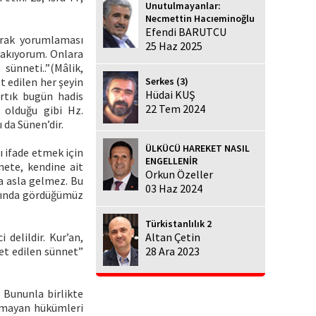
Unutulmayanlar:
Necmettin Hacıeminoğlu
Efendi BARUTCU
yarak yorumlaması
25 Haz 2025
rakıyorum. Onlara
sünneti..”(Mâlik,
Serkes (3)
 edilen her şeyin
Hüdai KUŞ
rtık bugün hadis
22 Tem 2024
 olduğu gibi Hz.
 da Sünen’dir.
ÜLKÜCÜ HAREKET NASIL
ı ifade etmek için
ENGELLENİR
nnete, kendine ait
Orkun Özeller
 asla gelmez. Bu
03 Haz 2024
arında gördüğümüz
Türkistanlılık 2
 delildir. Kur’an,
Altan Çetin
yet edilen sünnet”
28 Ara 2023
 Bununla birlikte
anmayan hükümleri