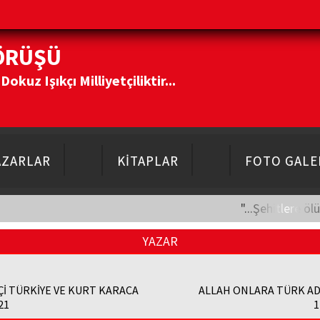
ÖRÜŞÜ
kuz Işıkçı Milliyetçiliktir...
AZARLAR
KİTAPLAR
FOTO GALE
"...Şehitlere öl
YAZAR
Çİ TÜRKİYE VE KURT KARACA
ALLAH ONLARA TÜRK AD
21
1