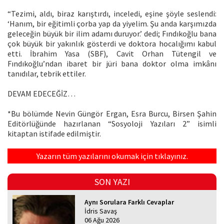
“Tezimi, aldı, biraz karıştırdı, inceledi, eşine şöyle seslendi:
‘Hanım, bir eğitimli çorba yap da yiyelim. Şu anda karşımızda
geleceğin büyük bir ilim adamı duruyor.’ dedi; Fındıkoğlu bana
çok büyük bir yakınlık gösterdi ve doktora hocalığımı kabul
etti. İbrahim Yasa (SBF), Cavit Orhan Tütengil ve
Fındıkoğlu’ndan ibaret bir jüri bana doktor olma imkânı
tanıdılar, tebrik ettiler.
DEVAM EDECEĞİZ…
*Bu bölümde Nevin Güngör Ergan, Esra Burcu, Birsen Şahin
Editörlüğünde hazırlanan “Sosyoloji Yazıları 2” isimli
kitaptan istifade edilmiştir.
Yazarın tüm yazılarını okumak için tıklayınız.
SON YAZI
Aynı Sorulara Farklı Cevaplar
İdris Savaş
06 Ağu 2026