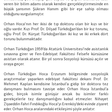
veren bir bilim adamı olarak kendini gerçekleştirmesinde en
büyük şansının Şükran Hanım gibi bir eşe sahip olması
olduğunu vurgulamıştır.
Orhan Hoca’nın her ikisi de tıp doktoru olan bir kızı ve bir
oğlu vardır. Kızı Prof. Dr. Dilşad Türkdoğan’dan bir kız torunu,
oğlu Prof. Dr. Kürşat Türkdoğan’dan iki kız ve iki erkek dört
torunu bulunmaktadır.
Orhan Türkdoğan 1959’da Atatürk Üniversitesi’nde asistanlık
sınavına girer ve Fen-Edebiyat Fakültesi Felsefe kürsüsüne
asistan olarak atanır. Bir yıl sonra Sosyoloji kürsüsü açılır ve
oraya geçer.
Orhan Türkdoğan Hoca Erzurum bölgesinde sosyolojik
araştırmalar yaparken edebiyat fakültesi dekanı Prof. Dr.
Mehmet Kaplan kendisine İstanbul’a gidip bir doktora tez
danışmanı bulmasını tavsiye eder. Orhan Hoca İstanbul’a
gider, birçok isimle görüşür ancak bu isimler farklı
gerekçelerle tez danışmanlığını kabul etmezler. Nihayet
Ziyaeddin Fahri Fındıkoğlu Hoca’yı Erenköy’deki evinde ziyaret
eder. Orhan Hoca aralarındaki etkileşimi şöyle anlatır: