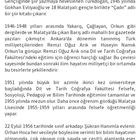
Gençliğinde şiir yazmaya heveslenen Türkdoğan, 1945 yılında
Gökhan Evliyaoğlu ve 18 Malatyalı gençle birlikte “Çadır” adlı
bir şiir kitabı çıkarır.
1946-1948 yılları arasında Yakarış, Çağlayan, Orkun gibi
dergilerde ve Malatya’da çıkan Barış adlı mahalli bir gazetede
yazıları çıkmıştır. Ankara’da dönemin tanınmış Türk
milliyetçilerinden Remzi Oğuz Arık ve Hüseyin Namık
Orkun’la görüşür. Remzi Oğuz Arık ona Dil ve Tarih Coğrafya
Fakültesi’ndeki eğitimi için öğrenci harçlığı sağlar. Bu çevresi
sayesinde bundan sonraki ilim hayatını milliyetçi bir ortamda
bu tesirlerle şekillendirir.
1951 yılında büyük bir azimle ikinci kez üniversiteye
başladığında Dil ve Tarih Coğrafya Fakültesi Felsefe,
Sosyoloji, Pedagoji ve Bilim Tarihinde eğitimini tamamlar ve
1955 yılında mezun olur. Daha önce öğrenim gördüğü Malatya
Lisesinde 1955-1959 yılları arasında felsefe öğretmenliği
yapar.
22 Eylül 1956 tarihinde sınıf arkadaşı Şükran Hanımla evlenir.
Orhan Hoca her vesileyle böylesine verimli bir bilim hayatının
olmasında, çok okuyup çok sayıda ve çeşitli alanlarda eser