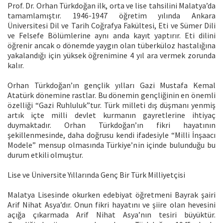
Prof. Dr. Orhan Türkdoğan ilk, orta ve lise tahsilini Malatya’da
tamamlamıştır. 1946-1947 öğretim yılında Ankara
Üniversitesi Dil ve Tarih Coğrafya Fakültesi, Eti ve Sümer Dili
ve Felsefe Bölümlerine aynı anda kayıt yaptırır. Eti dilini
öğrenir ancak o dönemde yaygın olan tüberküloz hastalığına
yakalandığı için yüksek öğrenimine 4 yıl ara vermek zorunda
kalır.
Orhan Türkdoğan’ın gençlik yılları Gazi Mustafa Kemal
Atatürk dönemine rastlar. Bu dönemin gençliğinin en önemli
özelliği “Gazi Ruhluluk”tur. Türk milleti dış düşmanı yenmiş
artık içte milli devlet kurmanın gayretlerine ihtiyaç
duymaktadır. Orhan Türkdoğan’ın fikri hayatının
şekillenmesinde, daha doğrusu kendi ifadesiyle “Milli İnşaacı
Modele” mensup olmasında Türkiye’nin içinde bulunduğu bu
durum etkili olmuştur.
Lise ve Üniversite Yıllarında Genç Bir Türk Milliyetçisi
Malatya Lisesinde okurken edebiyat öğretmeni Bayrak şairi
Arif Nihat Asya’dır. Onun fikri hayatını ve şiire olan hevesini
açığa çıkarmada Arif Nihat Asya’nın tesiri büyüktür.