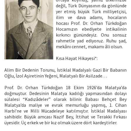
değil, Türk Dünyasının da gönlünde
yer etmiş büyük Türk milliyetçisi,
ilim ve dava adamı, hocaların
hocası Prof. Dr. Orhan Türkdoğan
Hocamızın ebediyete intikalinin
kırkıncı günündeyiz. Onu sonsuz
rahmetle yad ediyoruz. Ruhu şad,
mekânı cennet, makamı âli olsun.
Kısa Hayat Hikayesi*:
Alim Bir Dedenin Torunu, İstiklal Madalyalı Gazi Bir Babanın
Oğlu, İzol Aşiretinin Yeğeni, Malatyalı Bir Asilzade…
Prof. Dr. Orhan Türkdoğan 18 Ekim 1926’da Malatya’da
doğmuştur. Dedesinin Malatya kadılığı yapmasından dolayı
sülalesi “Kadızâdeler” olarak bilinir. Babası Behçet Bey
Malatya’da maliye ve evrak memurluğu yapmış, 1. Cihan
Harbi’ne ve Milli Mücadeleye katılmıştır. İstiklal Madalyası
sahibidir. Büyük amcası Nazif Bey, İttihat ve Terakki Fırkası
üyesidir. Üç erkek ve bir kız olmak üzere dört kardeştirler.