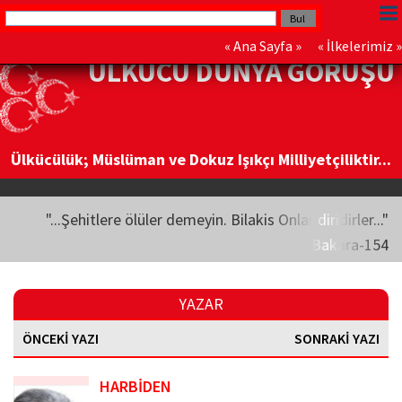
«
Ana Sayfa
» «
İlkelerimiz
»
ÜLKÜCÜ DÜNYA GÖRÜŞÜ
Ülkücülük; Müslüman ve Dokuz Işıkçı Milliyetçiliktir...
"...Şehitlere ölüler demeyin. Bilakis Onlar diridirler..."
Bakara-154
YAZAR
ÖNCEKİ YAZI
SONRAKİ YAZI
HARBİDEN