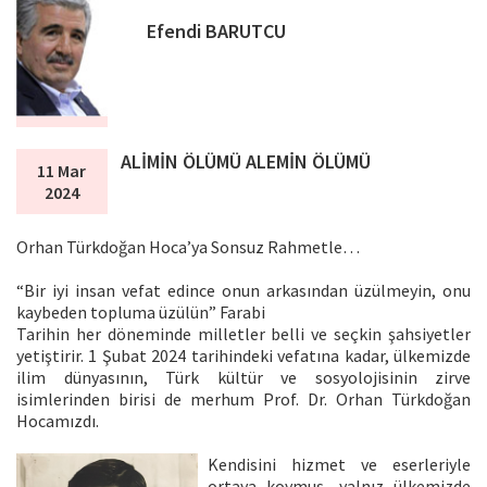
Efendi BARUTCU
ALİMİN ÖLÜMÜ ALEMİN ÖLÜMÜ
11 Mar
2024
Orhan Türkdoğan Hoca’ya Sonsuz Rahmetle…
“Bir iyi insan vefat edince onun arkasından üzülmeyin, onu
kaybeden topluma üzülün” Farabi
Tarihin her döneminde milletler belli ve seçkin şahsiyetler
yetiştirir. 1 Şubat 2024 tarihindeki vefatına kadar, ülkemizde
ilim dünyasının, Türk kültür ve sosyolojisinin zirve
isimlerinden birisi de merhum Prof. Dr. Orhan Türkdoğan
Hocamızdı.
Kendisini hizmet ve eserleriyle
ortaya koymuş, yalnız ülkemizde