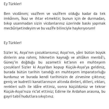
Ey Türkler!
Ben vicdânım; vazîfem ve vazîfem olduğu kadar da tek
imkânım, îkaz ve ihtar etmektir; bunun için de durmadan,
bıkıp usanmadan sizin vicdanlarınız üzerinde baskı yapmak
mecbûriyetindeyim ve bu vazîfe bilinciyle haykırıyorum!
Ey Türkler!
Sizler ki, Asya’nın çocuklarısınız; Asya’nın, yâni bütün büyük
dinlerin ana rahmi, hikmetin kaynağı ve ahlâkın menbâ’ı,
Güneş’in doğduğu bu azametli kıt’anın en muhteşem
çocukları! Sizler ki Asya’dan kopup Küçük-Asya’ya geldiniz,
burada bütün tarihin tanıdığı en muhteşem imparatorluğu
kurdunuz ve burada kendi tarihinizin de zirvesine çıktınız;
geniş ve kudretli kanatlarınızın altında dinleri, dilleri, ırkları,
renkleri sulh ile idâre ettiniz, sonra küçüldünüz ve tekrar
Küçük-Asya’nıza ric’at ettiniz; Edirne ile Ardahan arasına, bu
gayri tabiî hudutlara sıkıştınız.