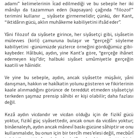
adamı” kelimelerinin îcad edilmediği ve bu sebeple her iki
mânâyı da tazammun eden (kapsayan) çağında “filozof”
terimini kullanır ⎯ siyâsete girmemelidir; çünkü, der Kant,
“iktidârın gücü, aklın muhâkeme kabiliyetini ifsâd eder”.
Yâni filozof da siyâsete girince, her siyâsetçi gibi, siyâsetin
mülevves (kirli) çamuruna bulaşır ve “gerçeği” söyleme
kabiliyetini -günümüzde yüzlerce örneğini gördüğümüz gibi-
kaybeder. Hâlbuki, aydın, yine Kant’a göre, “gerçeğe ihânet
edemeyen kişi”dir; halbuki siyâset umûmiyetle gerçeğin
kaatili ve hâinidir.
Ve yine bu sebeple, aydın, ancak siyâsette müşâvir, yâni
danışman, hakkın ve hakîkatin yolunu gösteren ve fikirlerinin
kaale alınmadığını görünce de tereddüt etmeden siyâsetçiyi
terkeden şaşmaz prensip sâhibi er kişi olabilir; daha fazlası
değil.
Kezâ aydın vicdandır ve vicdan olduğu için de fizikî gücü
yoktur, fizikî güç siyâsettedir, ancak onun da vicdânı yoktur;
binâenaleyh, aydın ancak mânevî baskı gücüne sâhiptir ve onu
kullanmalıdır, bu onun için bir tercîh mes’elesi değil, mecbûrî