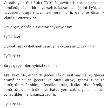
Ve dahi yine O, Hâlık-ı Zü’lcelâl, devirleri insanlar arasında
döndürür, bâzan birini yükseltir, bâzan da diğerini; liyâkatini
kaybeden, uyuşan kavimleri yere indirir, genç ve dinamik
olanları tepeye çıkarır.
Onun için, vicdânınız olarak haykırıyorum:
Ey Türkler!
Liyâkatinizi kaybetmek ve uyuşmak üzeresiniz. Sakın ha!
Ey Türkler!
Bu da geçer” demeyiniz! Sakın ha!
Aksi takdirde, elbet de geçer; lâkin unutmayınız ki, “geçer
ammâ deler de geçer” ve ölüyü diriye, geceyi gündüze
dönüştüren Rabbim, efendileri kula, kulları da efendiye
dönüştürür; sizi indirir, ve hattâ yere çakar, çakar da dün
yönettiklerinizi başınıza geçirir.
Ey Türkler!