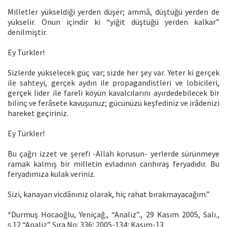
Milletler yükseldiği yerden düşer; ammâ, düştüğü yerden de
yükselir. Onun içindir ki “yiğit düştüğü yerden kalkar”
denilmiştir.
Ey Türkler!
Sizlerde yükselecek güç var; sizde her şey var. Yeter ki gerçek
ile sahteyi, gerçek aydın ile propagandistleri ve lobicileri,
gerçek lider ile fareli köyün kavalcılarını ayırdedebilecek bir
bilinç ve ferâsete kavuşunuz; gücünüzü keşfediniz ve irâdenizi
hareket geçiriniz.
Ey Türkler!
Bu çağrı izzet ve şerefi -Allah korusun- yerlerde sürünmeye
ramak kalmış bir milletin evladının canhıraş feryadıdır. Bu
feryadımıza kulak veriniz.
Sizi, kanayan vicdânınız olarak, hiç rahat bırakmayacağım.”
*Durmuş Hocaoğlu, Yeniçağ., “Analiz”., 29 Kasım 2005, Salı.,
s.12 “Analiz” Sıra No: 336; 2005-134; Kasım-13