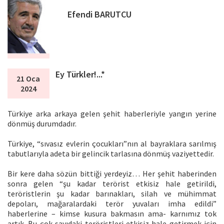
Efendi BARUTCU
Ey Türkler!...*
21 Oca
2024
Türkiye arka arkaya gelen şehit haberleriyle yangın yerine
dönmüş durumdadır.
Türkiye, “sıvasız evlerin çocukları”nın al bayraklara sarılmış
tabutlarıyla adeta bir gelincik tarlasına dönmüş vaziyettedir.
Bir kere daha sözün bittiği yerdeyiz… Her şehit haberinden
sonra gelen “şu kadar terörist etkisiz hale getirildi,
teröristlerin şu kadar barınakları, silah ve mühimmat
depoları, mağaralardaki terör yuvaları imha edildi”
haberlerine – kimse kusura bakmasın ama- karnımız tok
artık. Bu çok sayıdaki teröristleri etkisiz hale getirmek için