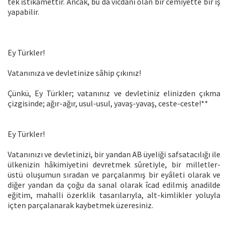
tek istikamettir. Ancak, bu da vicdânı olan bir cemiyette bir iş
yapabilir.
Ey Türkler!
Vatanınıza ve devletinize sâhip çıkınız!
Çünkü, Ey Türkler; vatanınız ve devletiniz elinizden çıkma
çizgisinde; ağır-ağır, usul-usul, yavaş-yavaş, ceste-ceste!**
Ey Türkler!
Vatanınızı ve devletinizi, bir yandan AB üyeliği safsatacılığı ile
ülkenizin hâkimiyetini devretmek sûretiyle, bir milletler-
üstü oluşumun sıradan ve parçalanmış bir eyâleti olarak ve
diğer yandan da çoğu da sanal olarak îcad edilmiş anadilde
eğitim, mahalli özerklik tasarılarıyla, alt-kimlikler yoluyla
içten parçalanarak kaybetmek üzeresiniz.