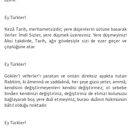
Ey Türkler!
Kezâ Tarih, merhametsizdir; yere düşenlerin üstüne basarak
ilerler. İmdi Sizler, yere düşmek üzeresiniz. Yere düşmeyiniz!
Aksi takdirde, Tarih, ağır gövdesiyle sizi de ezer geçer ve
çöplüğüne atar.
Ey Türkler!
Gökler’i veYerler’i yaratan ve onları direksiz ayakta tutan
Rabbim, ki âmennâ ve saddaknâ, her şeye gücü yeter, ammâ,
kendisini değiştirmeyenleri kendisi değiştirmez; ol sebebe
binâen kendinizi değiştiriniz, değiştiriniz de elinizi kolunuzu
bağlayarak boş yere duâ etmeyiniz; burası duânın hükmünün
bâtıl olduğu noktadır.
Ey Türkler!