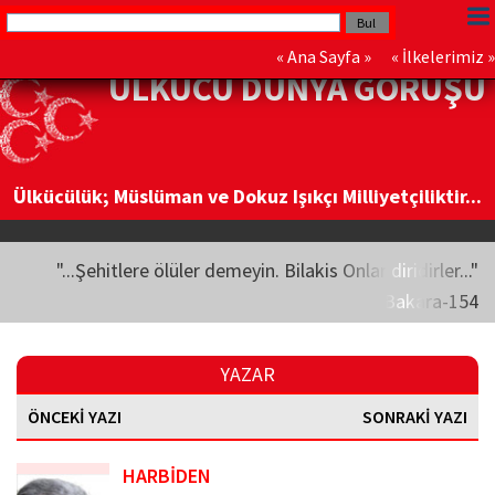
«
Ana Sayfa
» «
İlkelerimiz
»
ÜLKÜCÜ DÜNYA GÖRÜŞÜ
Ülkücülük; Müslüman ve Dokuz Işıkçı Milliyetçiliktir...
"...Şehitlere ölüler demeyin. Bilakis Onlar diridirler..."
Bakara-154
YAZAR
ÖNCEKİ YAZI
SONRAKİ YAZI
HARBİDEN