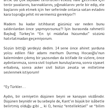
terör yuvalarını, barınaklarını, yığınaklarını yerle bir edip, ele
başlarını yok etmek için her seferinde onlarca vatan evladını
kara toprağa şehit mi vermemiz gerekiyor?!
Madem bu kadar istihbarat gücünüz var neden bunu
saldırılardan önce yapmıyorsunuz?! İşin burasında rahmetli
Başbuğ Türkeş’in “En iyi müdafaa hücumdur.” sözünü
hatırlatmadan geçemiyorum.
Sözün bittiği yerdeyiz dedim. 14 sene önce ahiret yurduna
yolcu edilen fikir adamı merhum Durmuş Hocaoğlu’nun
kaleminden çıkmış bir yazısından da istifade ile sizlere, önce
aydınlarımıza, sonra sivil toplum kuruluşlarına, sonra siyaset
erbabına, sonra asker sivil bütün zevata ve milletime
seslenmek istiyorum!
“Ey Türkler…
Aydın, bir cemiyetin düşünen beyni ve kanayan vicdânıdır.
Düşünen beynidir ve bu sebeple de, Kant’ın büyük bir isâbetle
belirtmiş olduğu gibi ⎯ ki O, henüz “entellektüel” ve “bilim