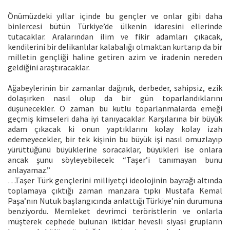
Önümüzdeki yıllar içinde bu gençler ve onlar gibi daha
binlercesi bütün Türkiye’de ülkenin idaresini ellerinde
tutacaklar. Aralarından ilim ve fikir adamları çıkacak,
kendilerini bir delikanlılar kalabalığı olmaktan kurtarıp da bir
milletin gençliği haline getiren azim ve iradenin nereden
geldiğini araştıracaklar.
Ağabeylerinin bir zamanlar dağınık, derbeder, sahipsiz, ezik
dolaşırken nasıl olup da bir gün toparlandıklarını
düşünecekler. O zaman bu kutlu toparlanmalarda emeği
geçmiş kimseleri daha iyi tanıyacaklar. Karşılarına bir büyük
adam çıkacak ki onun yaptıklarını kolay kolay izah
edemeyecekler, bir tek kişinin bu büyük işi nasıl omuzlayıp
yürüttüğünü büyüklerine soracaklar, büyükleri ise onlara
ancak şunu söyleyebilecek: “Taşer’i tanımayan bunu
anlayamaz.”
…Taşer Türk gençlerini milliyetçi ideolojinin bayrağı altında
toplamaya çıktığı zaman manzara tıpkı Mustafa Kemal
Paşa’nın Nutuk başlangıcında anlattığı Türkiye’nin durumuna
benziyordu. Memleket devrimci teröristlerin ve onlarla
müşterek cephede bulunan iktidar hevesli siyasi grupların