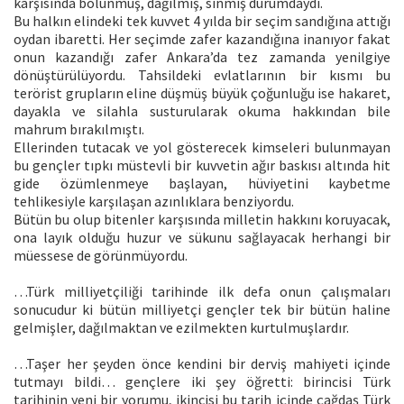
karşısında bölünmüş, dağılmış, sinmiş durumdaydı.
Bu halkın elindeki tek kuvvet 4 yılda bir seçim sandığına attığı
oydan ibaretti. Her seçimde zafer kazandığına inanıyor fakat
onun kazandığı zafer Ankara’da tez zamanda yenilgiye
dönüştürülüyordu. Tahsildeki evlatlarının bir kısmı bu
terörist grupların eline düşmüş büyük çoğunluğu ise hakaret,
dayakla ve silahla susturularak okuma hakkından bile
mahrum bırakılmıştı.
Ellerinden tutacak ve yol gösterecek kimseleri bulunmayan
bu gençler tıpkı müstevli bir kuvvetin ağır baskısı altında hit
gide özümlenmeye başlayan, hüviyetini kaybetme
tehlikesiyle karşılaşan azınlıklara benziyordu.
Bütün bu olup bitenler karşısında milletin hakkını koruyacak,
ona layık olduğu huzur ve sükunu sağlayacak herhangi bir
müessese de görünmüyordu.
…Türk milliyetçiliği tarihinde ilk defa onun çalışmaları
sonucudur ki bütün milliyetçi gençler tek bir bütün haline
gelmişler, dağılmaktan ve ezilmekten kurtulmuşlardır.
…Taşer her şeyden önce kendini bir derviş mahiyeti içinde
tutmayı bildi… gençlere iki şey öğretti: birincisi Türk
tarihinin yeni bir yorumu, ikincisi bu tarih içinde çağdaş Türk