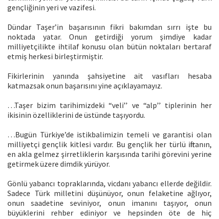
gençliğinin yeri ve vazifesi.
Dündar Taşer’in başarısının fikri bakımdan sırrı işte bu
noktada yatar. Onun getirdiği yorum şimdiye kadar
milliyetçilikte ihtilaf konusu olan bütün noktaları bertaraf
etmiş herkesi birleştirmiştir.
Fikirlerinin yanında şahsiyetine ait vasıfları hesaba
katmazsak onun başarısını yine açıklayamayız.
…Taşer bizim tarihimizdeki “veli’’ ve “alp’’ tiplerinin her
ikisinin özelliklerini de üstünde taşıyordu.
…Bugün Türkiye’de istikbalimizin temeli ve garantisi olan
milliyetçi gençlik kitlesi vardır. Bu gençlik her türlü iftiranın,
en akla gelmez şirretliklerin karşısında tarihi görevini yerine
getirmek üzere dimdik yürüyor.
Gönlü yabancı topraklarında, vicdanı yabancı ellerde değildir.
Sadece Türk milletini düşünüyor, onun felaketine ağlıyor,
onun saadetine seviniyor, onun imanını taşıyor, onun
büyüklerini rehber ediniyor ve hepsinden öte de hiç