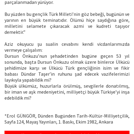
parçalanmadan yürüyor.
Bu yüzden bu gençlik Türk Milleti’nin göz bebeği, bugünün ve
yarının en büyük teminatıdır. Ölümü hiçe saydığına göre,
milletini selamete çıkaracak azmi ve kudreti taşıyor
demektir.”
Aziz okuyucu şu sualin cevabını kendi vicdanlarımızda
vermeye çalışalım:
Dursun Önkuzu’nun şehadetinden bugüne geçen 53 yıl
sonunda, başta Dursun Önkuzu olmak üzere binlerce Ülkücü
şehidimize karşı ve Ülkücü Türk gençliğinin isim ve fikir
babası Dündar Taşer’in ruhunu şad edecek vazifelerimizi
layıkıyla yapabildik mi?
Büyük ülkümüz, huzurlarla örülmüş, sevgilerle donatılmış,
bir iman ve aşk medeniyetini, milliyetçi büyük Türkiye’yi inşa
edebildik mi?
*Erol GÜNGÖR, Dünden Bugünden Tarih-Kültür-Milliyetçilik,
Sayfa 124, Mayaş Yayınları, 1. Baskı, Ekim 1982, Ankara