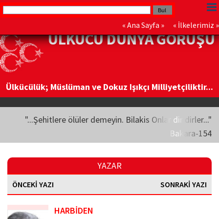
«
Ana Sayfa
» «
İlkelerimiz
»
ÜLKÜCÜ DÜNYA GÖRÜŞÜ
Ülkücülük; Müslüman ve Dokuz Işıkçı Milliyetçiliktir...
"...Şehitlere ölüler demeyin. Bilakis Onlar diridirler..."
Bakara-154
YAZAR
ÖNCEKİ YAZI
SONRAKİ YAZI
HARBİDEN