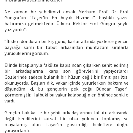
Ne zaman bir şehidimizi ansak Merhum Prof. Dr. Erol
Güngör’ün “Taşer’in En büyük Hizmeti’’ başlıklı yazısı
hatırımıza gelmektedir. Ülkücü Rektör Erol Güngör şöyle
yazıyordu*:
“İlikleri donduran bir kış günü, karlar altında yüzlerce gencin
bayrağa sarılı bir tabut arkasından muntazam sıralarla
yürüdüklerini gördüm.
Elinde kitaplarıyla fakülte kapısından çıkarken şehit edilmiş
bir arkadaşlarına karşı son görevlerini yapıyorlardı.
Gözlerinde sadece bulanık bir hüzün değil bir ümit parıltısı
okunuyordu. Başları dik, vakar içinde yürürlerken baktım ve
düşündüm ki, bu gençlerin pek çoğu Dündar Taşer’i
görmemiştir. Halbuki bu vakur kalabalığın en önünde sanki o
vardı.
Gençler hakikatte bir şehit arkadaşlarının tabutu arkasında
değil kendilerini kutsal bir ülkü yolunda toplamış ve
mayalamış olan Taşer’in gösterdiği hedeflere doğru
yürüyorlardı.