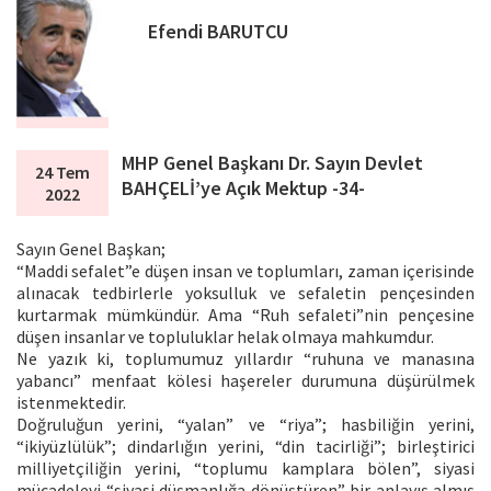
Efendi BARUTCU
MHP Genel Başkanı Dr. Sayın Devlet
24 Tem
BAHÇELİ’ye Açık Mektup -34-
2022
Sayın Genel Başkan;
“Maddi sefalet”e düşen insan ve toplumları, zaman içerisinde
alınacak tedbirlerle yoksulluk ve sefaletin pençesinden
kurtarmak mümkündür. Ama “Ruh sefaleti”nin pençesine
düşen insanlar ve topluluklar helak olmaya mahkumdur.
Ne yazık ki, toplumumuz yıllardır “ruhuna ve manasına
yabancı” menfaat kölesi haşereler durumuna düşürülmek
istenmektedir.
Doğruluğun yerini, “yalan” ve “riya”; hasbiliğin yerini,
“ikiyüzlülük”; dindarlığın yerini, “din tacirliği”; birleştirici
milliyetçiliğin yerini, “toplumu kamplara bölen”, siyasi
mücadeleyi “siyasi düşmanlığa dönüştüren” bir anlayış almış