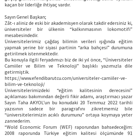
kaçan bir liderliğe ihtiyaç vardır.
Sayın Genel Başkan;
Zât-ı aliniz de eski bir akademisyen olarak takdir edersiniz ki,
üniversiteler bir ülkenin “kalkınmasının lokomotifi”
mesabesindedir.
Üniversitelerimiz çağdaş bilimin verileri ışığında eğitim
yapmak yerine bir siyasi partinin “arka bahçesi” durumuna
getirilmek istenmektedir.
Bu konuyla ilgili feryadımızı biz de iki yıl önce, “Üniversiteler
Camiiler ve Bilim ve Teknoloji” başlıklı yazımızla dile
getirmiştik.
https://www.efendibarutcu.com/universiteler-camiiler-ve-
bilim-ve-teknoloji/
Üniversitelerimizdeki “eğitim kalitesinin derecesini”
açıklaması bakımından değerli fikir adamı, araştırmacı yazar
Sayın Taha AKYOL’un bu konudaki 20 Temmuz 2022 tarihli
yazısının sadece bir paragrafını zikretmemiz bile
“üniversitelerimizin acıklı durumunu” ortaya koymaya yeter
zannederim.
“Wold Economic Forum (WEF) raporundan bahsedeceğim:
2008 raporunda Türkiye eğitim kalitesi ölçümünde 91