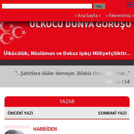
«
Ana Sayfa
» «
İlkelerimiz
»
ÜLKÜCÜ DÜNYA GÖRÜŞÜ
Ülkücülük; Müslüman ve Dokuz Işıkçı Milliyetçiliktir...
"...Şehitlere ölüler demeyin. Bilakis Onlar diridirler..."
Bakara-154
YAZAR
ÖNCEKİ YAZI
SONRAKİ YAZI
HARBİDEN