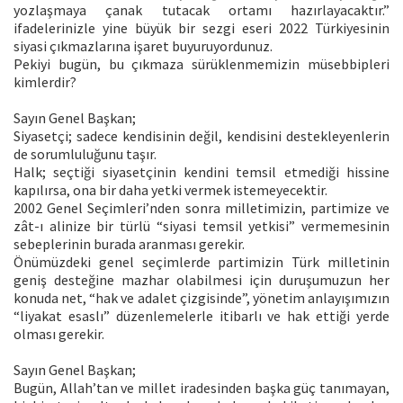
yozlaşmaya çanak tutacak ortamı hazırlayacaktır.”
ifadelerinizle yine büyük bir sezgi eseri 2022 Türkiyesinin
siyasi çıkmazlarına işaret buyuruyordunuz.
Pekiyi bugün, bu çıkmaza sürüklenmemizin müsebbipleri
kimlerdir?
Sayın Genel Başkan;
Siyasetçi; sadece kendisinin değil, kendisini destekleyenlerin
de sorumluluğunu taşır.
Halk; seçtiği siyasetçinin kendini temsil etmediği hissine
kapılırsa, ona bir daha yetki vermek istemeyecektir.
2002 Genel Seçimleri’nden sonra milletimizin, partimize ve
zât-ı alinize bir türlü “siyasi temsil yetkisi” vermemesinin
sebeplerinin burada aranması gerekir.
Önümüzdeki genel seçimlerde partimizin Türk milletinin
geniş desteğine mazhar olabilmesi için duruşumuzun her
konuda net, “hak ve adalet çizgisinde”, yönetim anlayışımızın
“liyakat esaslı” düzenlemelerle itibarlı ve hak ettiği yerde
olması gerekir.
Sayın Genel Başkan;
Bugün, Allah’tan ve millet iradesinden başka güç tanımayan,