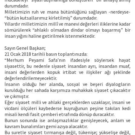
durumdadır.
Milletimizin ruh ve mana bütünlüğünü sağlayan -nerdeyse-
“bütün kutsallarımız kirletilmiş” durumdadır.
Yıllardır milletimizin millî ve manevi değerleri iliklerine kadar
sömürülerek “ahlaklı olmadan dindar olmayı başarmış” bir
insan yığını haline getirilmek istenmektedir.
Sayın Genel Başkan;
21 Ocak 2018 tarihli basın toplantınızda:
“Merhum Peyami Safa’nın ifadesiyle söylersek hayat
siyasettir, bu nedenle siyaset insandan ayrı, insandan muaf,
insani değerlerden kopuk irtibat ve ilişkiler ağı şeklinde
değerlendirilemeyecektir.
İnsanın olduğu her alanda, sosyal ve beşeri diyalogların
kurulduğu her sahada karşımıza muhakkak siyaset çıkacaktır
ve çıkmıştır.
Eğer siyaset milli ve ahlaki gerçeklerden uzaklaşır, insani ve
vicdani ölçüleri kaybederse kuyruğunun peşine takılan kedi
misali kendi fasit çemberi etrafında dönüp duracaktır.
Bunun sonunda ise anlaşmazlıklar genişleyecek, anlam ve
kavram bunalımları gemi azıya alacaktır.
Bu suretle siyaset tırmanışa değil, tükenişe; yükselişe değil,