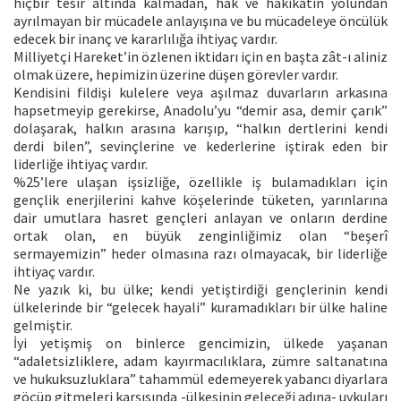
hiçbir tesir altında kalmadan, hak ve hakikatin yolundan
ayrılmayan bir mücadele anlayışına ve bu mücadeleye öncülük
edecek bir inanç ve kararlılığa ihtiyaç vardır.
Milliyetçi Hareket’in özlenen iktidarı için en başta zât-ı aliniz
olmak üzere, hepimizin üzerine düşen görevler vardır.
Kendisini fildişi kulelere veya aşılmaz duvarların arkasına
hapsetmeyip gerekirse, Anadolu’yu “demir asa, demir çarık”
dolaşarak, halkın arasına karışıp, “halkın dertlerini kendi
derdi bilen”, sevinçlerine ve kederlerine iştirak eden bir
liderliğe ihtiyaç vardır.
%25’lere ulaşan işsizliğe, özellikle iş bulamadıkları için
gençlik enerjilerini kahve köşelerinde tüketen, yarınlarına
dair umutlara hasret gençleri anlayan ve onların derdine
ortak olan, en büyük zenginliğimiz olan “beşerî
sermayemizin” heder olmasına razı olmayacak, bir liderliğe
ihtiyaç vardır.
Ne yazık ki, bu ülke; kendi yetiştirdiği gençlerinin kendi
ülkelerinde bir “gelecek hayali” kuramadıkları bir ülke haline
gelmiştir.
İyi yetişmiş on binlerce gencimizin, ülkede yaşanan
“adaletsizliklere, adam kayırmacılıklara, zümre saltanatına
ve hukuksuzluklara” tahammül edemeyerek yabancı diyarlara
göçüp gitmeleri karşısında -ülkesinin geleceği adına- uykuları