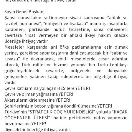
Sayın Genel Başkan;
Şahsi dürüstlükle yetinmeyip siyasi kadrosunu “ahlak ve
fazilet numunesi”, “ehliyetli ve liyakatli” inanmış insanlarla
kurabilen, partisinde nüfuz ticaretine, sinsi dalavereci
tavırlara fırsat vermeyen bir ahlaki ilkeyi hakim kılacak
liderliğe ihtiyaç vardır.
Meseleler karşısında ani öfke patlamalarına esir olmak
yerine, gerekirse sabır taşlarını dahi çatlatacak bir “sabır ve
tevazu” ile davranacak, milli meselelerde cesur adımlar
atacak, Türk milletine hizmet yolunda her türlü tehlikeyi
göğüsleyebilecek cesarete, bölgedeki ve dünyadaki
gelişmeleri yakinen takip edebilecek bir bilgeliğe ihtiyaç
vardır.
Çevre katliamına yol açan HES’lere YETER!
Çevre ve orman yağmasına YETER!
Akarsuların kirlenmesine YETER!
Şehirlerimizin beton yığınına döndürülmesine YETER!
Türkiye’nin “STRATEJİK GÖÇ MÜHENDİSLİĞİ” yoluyla “KAÇAK
GÖÇMENLER ÜLKESİ” haline getirilerek nüfus yapımızın
bozulmasına YETER!
diyecek bir liderliğe ihtiyaç vardır.