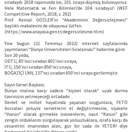
sıradaydı. 2018 raporunda ise, 101. sıraya düşmüş bulunuyoruz.
Hele Matematik ve Fen Bilimleri’de 104. sıradayız! (WEF
Competitive Report, 2018, s. 292)
Prof. Kemal GÖZLER’in “Akademinin Değersizleşmesi”
başlıklı makalesini de okuyunuz lütfen.
(https://www.anayasa.gen.tr/degersizlesme.htm)
Yine bugün (21 Temmuz 2022) internet sayfalarında
yayımlanan “Dünya Üniversiteleri Sıralaması” haberine göre:
Son 20 yılda,
ODTÜ, 85’inci sıradan 801’inci sıraya,
İTÜ, 150’nci sıradan 850’nci sıraya,
BOĞAZİÇİ ÜNV, 137’nci sıradan 650’nci sıraya gerilemiştir.
Sayın Genel Başkan;
Dünya malına karşı sadece “kişisel olarak” uzak durma
tavrınızın yetmeyeceği ortadadır.
Devlet ve millet hayatında yaşanan soygunlara, FETÖ
borsaları yoluyla servetlerin el değiştirmesine, siyasete
“Harun” olarak girmekle övünenlerin, nasıl “Karun” gibi
zengin olduklarını sorgulayarak yolsuzluklara, israfa karşı da
cesaretini imanından alan, gür bir sada ile YETER! diye
haykıracak bir liderliğe ihtiyaç vardır.