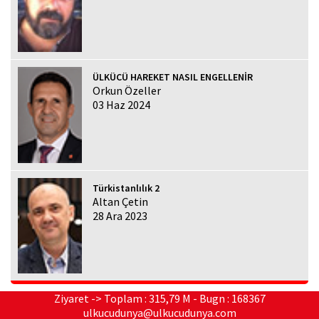
ÜLKÜCÜ HAREKET NASIL ENGELLENİR
Orkun Özeller
03 Haz 2024
Türkistanlılık 2
Altan Çetin
28 Ara 2023
Ziyaret -> Toplam : 315,79 M - Bugn : 168367
ulkucudunya@ulkucudunya.com