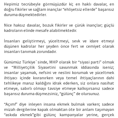
Hepimiz tecrübeyle görmüşüzdür ki; en haklı davalar, en
doğru fikirler ve sağlam inançlar “ehliyetsiz ellerde” başarısız
duruma düşmektedirler.
Nice haksız davalar, bozuk fikirler ve çürük inançlar; güçlü
kadroların elinde mesafe alabilmektedir.
İnsanları geliştirmeyi, yüceltmeyi, sevk ve idare etmeyi
düşünen kadrolar her şeyden önce fert ve cemiyet olarak
insanları tanımak zorundadır.
Günümüz Türkiye`sinde, MHP olarak bir “siyasi parti” olmak
ve “Milliyetçilik Siyasetini savunmak iddiasında iseniz;
insanlar yaşamak, nefsini ve neslini korumak ve yüceltmek
ihtiyacı içinde kıvranırken veya temel ihtiyaçlarının dahi
tehlikeye maruz kaldığını idrak ederken, siz onlara nasihat
etmeye, sabırlı olmayı tavsiye etmeye kalkışırsanız sadece
başarısız duruma düşmezsiniz, “gülünç” de olursunuz.
“Açım!” diye inleyen insana ekmek bulmak varken; sadece
mizah dergilerine kapak olmaktan öte bir anlam taşımayan
“askıda ekmek”gibi gülünç kampanyalar yerine, gerçek