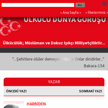
«
Ana Sayfa
» «
İlkelerimiz
»
ÜLKÜCÜ DÜNYA GÖRÜŞÜ
Ülkücülük; Müslüman ve Dokuz Işıkçı Milliyetçiliktir...
"...Şehitlere ölüler demeyin. Bilakis Onlar diridirler..."
Bakara-154
YAZAR
ÖNCEKİ YAZI
SONRAKİ YAZI
HARBİDEN