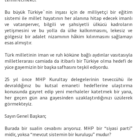
Bu büyük Türkiye`nin inşası için de milliyetçi bir eğitim
sistemi ile millet hayatının her alanına hitap edecek imanlı
ve vatanperver, bilgili ve şahsiyetli ülkücü kadroların
yetişmesini ve bu yolla da ülke kalkınmasını, lekesiz ve
gölgesiz bir adalet nizamının hâkim kılınmasını sağlamayı
esas almıştır.
Türk milletinin iman ve ruh köküne bağlı aydınlar vasıtasıyla
milletlerarası camiada da itibarlı bir Türkiye olma hedefi de
yüce gayemizin bir başka safhasını teşkil ediyordu.
25 yıl önce MHP Kurultay delegelerinin teveccühü ile
devraldığınız bu kutsal emaneti hedeflerine ulaştırma
konusunda gayret edip yeni merhaleler katetmek bir yana,
her geçen gün ana gayesinden uzaklaştırdığınızı üzülerek
görmekteyiz.
Sayın Genel Başkan;
Burada bir sualin cevabını arıyoruz. MHP bir “siyasi parti”
midir, yoksa “mevcut sistemin bir kuruluşu” mudur?