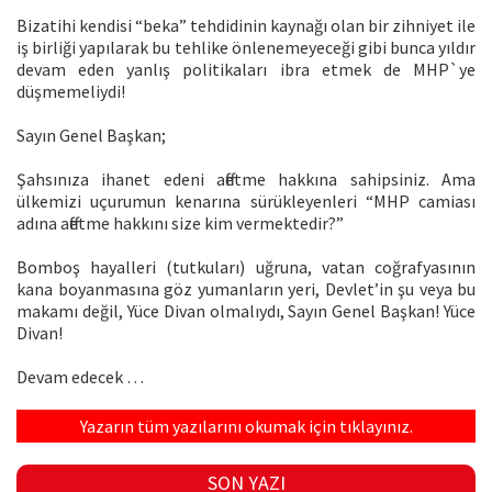
Bizatihi kendisi “beka” tehdidinin kaynağı olan bir zihniyet ile
iş birliği yapılarak bu tehlike önlenemeyeceği gibi bunca yıldır
devam eden yanlış politikaları ibra etmek de MHP`ye
düşmemeliydi!
Sayın Genel Başkan;
Şahsınıza ihanet edeni affetme hakkına sahipsiniz. Ama
ülkemizi uçurumun kenarına sürükleyenleri “MHP camiası
adına affetme hakkını size kim vermektedir?”
Bomboş hayalleri (tutkuları) uğruna, vatan coğrafyasının
kana boyanmasına göz yumanların yeri, Devlet’in şu veya bu
makamı değil, Yüce Divan olmalıydı, Sayın Genel Başkan! Yüce
Divan!
Devam edecek …
Yazarın tüm yazılarını okumak için tıklayınız.
SON YAZI