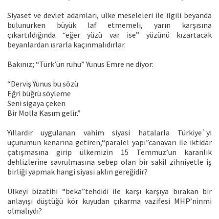
Siyaset ve devlet adamları, ülke meseleleri ile ilgili beyanda
bulunurken büyük laf etmemeli, yarın karşısına
çıkartıldığında “eğer yüzü var ise” yüzünü kızartacak
beyanlardan ısrarla kaçınmalıdırlar.
Bakınız; “Türk’ün ruhu” Yunus Emre ne diyor:
“Derviş Yunus bu sözü
Eğri büğrü söyleme
Seni sigaya çeken
Bir Molla Kasım gelir.”
Yıllardır uygulanan vahim siyasi hatalarla Türkiye`yi
uçurumun kenarına getiren,“paralel yapı”canavarı ile iktidar
çatışmasına girip ülkemizin 15 Temmuz’un karanlık
dehlizlerine savrulmasına sebep olan bir sakil zihniyetle iş
birliği yapmak hangi siyasi aklın gereğidir?
Ülkeyi bizatihi “beka”tehdidi ile karşı karşıya bırakan bir
anlayışı düştüğü kör kuyudan çıkarma vazifesi MHP’ninmi
olmalıydı?