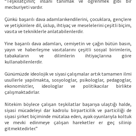
“Teşkilatçının; insanı tanımak ve öğrenmek gibi bir
mecburiyeti vardır.
Çünkü başarılı dava adamlarıkendilerini, çocuklara, gençlere
ve yetişkinlere dil, üslup, ihtiyaç ve meselelerini çeşitli biçim,
vasıta ve tekniklerle anlatabilenlerdir.
Yine başarılı dava adamları, cemiyetin ve çağın bütün basın,
yayın ve haberleşme vasıtalarını çeşitli sosyal birimlerin,
tabakaların ve dilimlerin ihtiyaçlarına göre
kullanabilenlerdir.
Günümüzde ideolojik ve siyasi çalışmalar artık tamamen ilmi
usullerle yapılmakta, sosyologlar, psikologlar, pedagoglar,
ekonomistler, ideologlar ve politikacılar birlikte
çalışmaktadırlar.
Nitekim böylece çalışan teşkilatlar başarıya ulaştığı halde,
siyasi mücadeleyi dar kadrolu birparticilik ve particiliği de
siyasi şirket biçiminde mütalaa eden, ayak oyunlarıyla koltuk
ve mevki edinmeye çalışan hareketler er geç silinip
gitmektedirler.”