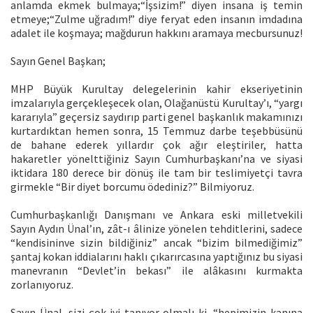
anlamda ekmek bulmaya;“İşsizim!” diyen insana iş temin
etmeye;“Zulme uğradım!” diye feryat eden insanın imdadına
adalet ile koşmaya; mağdurun hakkını aramaya mecbursunuz!
Sayın Genel Başkan;
MHP Büyük Kurultay delegelerinin kahir ekseriyetinin
imzalarıyla gerçekleşecek olan, Olağanüstü Kurultay’ı, “yargı
kararıyla” geçersiz saydırıp parti genel başkanlık makamınızı
kurtardıktan hemen sonra, 15 Temmuz darbe teşebbüsünü
de bahane ederek yıllardır çok ağır eleştiriler, hatta
hakaretler yönelttiğiniz Sayın Cumhurbaşkanı’na ve siyasi
iktidara 180 derece bir dönüş ile tam bir teslimiyetçi tavra
girmekle “Bir diyet borcumu ödediniz?” Bilmiyoruz.
Cumhurbaşkanlığı Danışmanı ve Ankara eski milletvekili
Sayın Aydın Ünal’ın, zât-ı âlinize yönelen tehditlerini, sadece
“kendisininve sizin bildiğiniz” ancak “bizim bilmediğimiz”
şantaj kokan iddialarını haklı çıkarırcasına yaptığınız bu siyasi
manevranın “Devlet’in bekası” ile alâkasını kurmakta
zorlanıyoruz.
Sayın Ünal, sizi çok iyi tanıyor olmalı ki, “hepimizin kanına