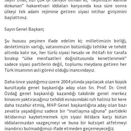
dokunan” hakaretvari iddiaları karşısında kısa süre sonra
ülkeyi tek adam rejimine getiren siyasi intihar girişimini
başlattınız.
Sayın Genel Başkan;
Şu hususu peşinen ifade edelim ki; milletimizin birliği,
devletimizin varlığı, vatanımızın bütünlüğü tehlike ve tehdit
altında kalır ise, her türlü siyasi hesabı ve ihtilafı bir tarafa
bırakıp “ülke menfaatleri doğrultusunda kenetlenmek”
sadece siyasi partilerin değil, toplumu meydana getiren her
Türk insanının asli görevi olduğu inancındayız.
Daha önce yazdığımız üzere 2004 yılında yapılacak olan büyük
kurultayda genel başkanlığa aday olan Sn. Prof. Dr. Ümit
Özdağ genel başkanlığı kazandığı takdirde genel merkez
binasını yaktıracağınız tehdidi esnasındaki ruh haliniz bir kere
daha tezahür etmiş, MHP Genel başkanlığına aday olan bazı
zevatla yaşadığınız sadece bir “inatlaşma uğruna” partideki
iktidarınızı kaybetmemek için siyasi iktidara karşı bütün
iddialarınızdan vazgeçmeyi ve buna bir kutsiyet atfetmeyi
inandırıcı bulmadığımızı ifade etmeden geçemeyeceğiz.