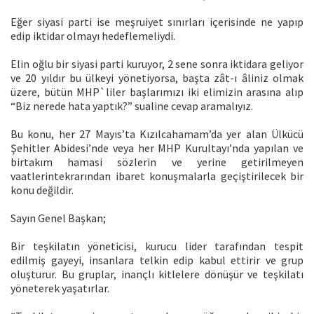
Eğer siyasi parti ise meşruiyet sınırları içerisinde ne yapıp
edip iktidar olmayı hedeflemeliydi.
Elin oğlu bir siyasi parti kuruyor, 2 sene sonra iktidara geliyor
ve 20 yıldır bu ülkeyi yönetiyorsa, başta zât-ı âliniz olmak
üzere, bütün MHP`liler başlarımızı iki elimizin arasına alıp
“Biz nerede hata yaptık?” sualine cevap aramalıyız.
Bu konu, her 27 Mayıs’ta Kızılcahamam’da yer alan Ülkücü
Şehitler Abidesi’nde veya her MHP Kurultayı’nda yapılan ve
birtakım hamasi sözlerin ve yerine getirilmeyen
vaatlerintekrarından ibaret konuşmalarla geçiştirilecek bir
konu değildir.
Sayın Genel Başkan;
Bir teşkilatın yöneticisi, kurucu lider tarafından tespit
edilmiş gayeyi, insanlara telkin edip kabul ettirir ve grup
oluşturur. Bu gruplar, inançlı kitlelere dönüşür ve teşkilatı
yöneterek yaşatırlar.