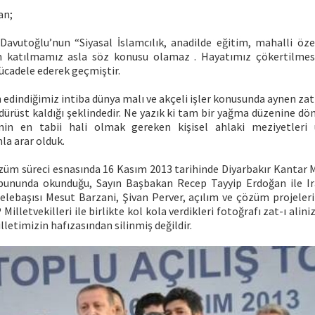
an;
Davutoğlu’nun “Siyasal İslamcılık, anadilde eğitim, mahalli öze
im katılmamız asla söz konusu olamaz . Hayatımız çökertilme
ücadele ederek geçmiştir.
 edindiğimiz intiba dünya malı ve akçeli işler konusunda aynen zat-ı
ürüst kaldığı şeklindedir. Ne yazık ki tam bir yağma düzenine dö
inin en tabii hali olmak gereken kişisel ahlaki meziyetleri 
la arar olduk.
züm süreci esnasında 16 Kasım 2013 tarihinde Diyarbakır Kantar 
bununda okunduğu, Sayın Başbakan Recep Tayyip Erdoğan ile Ira
elebaşısı Mesut Barzani, Şivan Perver, açılım ve çözüm projeleri
Milletvekilleri ile birlikte kol kola verdikleri fotoğrafı zat-ı ali
lletimizin hafızasından silinmiş değildir.