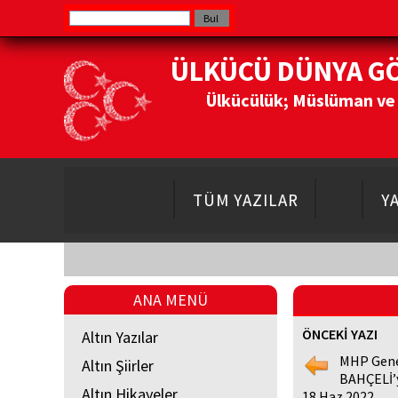
ÜLKÜCÜ DÜNYA G
Ülkücülük; Müslüman ve Do
TÜM YAZILAR
Y
ANA MENÜ
ÖNCEKİ YAZI
Altın Yazılar
MHP Genel
Altın Şiirler
BAHÇELİ’y
Altın Hikayeler
18 Haz 2022