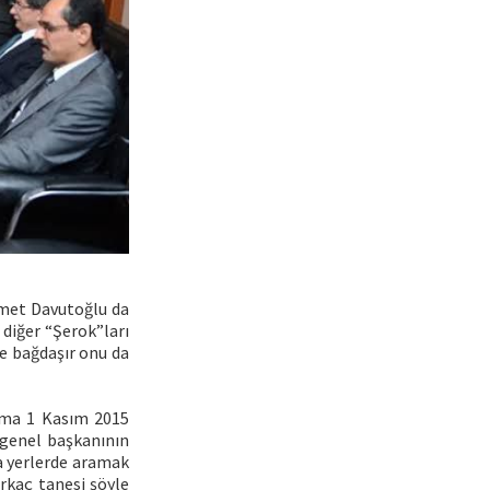
hmet Davutoğlu da
 diğer “Şerok”ları
ce bağdaşır onu da
 Ama 1 Kasım 2015
 genel başkanının
ka yerlerde aramak
rkaç tanesi şöyle