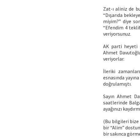
Zat-ı aliniz de 
“Dışarıda bekleye
miyim?” diye so
“Efendim 4 teklif
veriyorsunuz.
AK parti heyeti
Ahmet Davutoğlu
veriyorlar.
İleriki zamanlar
esnasında yayına 
doğrulamıştı.
Sayın Ahmet Dav
saatlerinde Balg
ayağınızı kaydırm
(Bu bilgileri biz
bir “Alim” dostu
bir sakınca görm