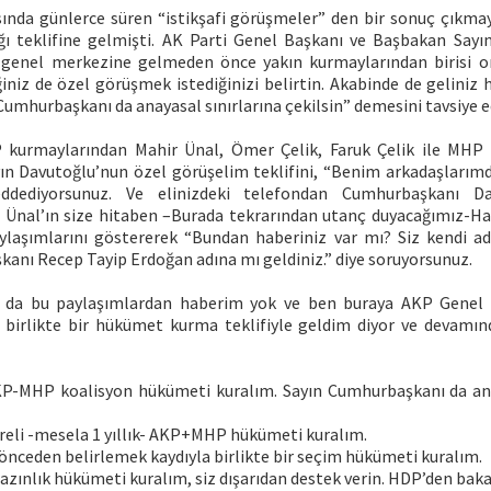
ında günlerce süren “istikşafi görüşmeler” den bir sonuç çıkma
ı teklifine gelmişti. AK Parti Genel Başkanı ve Başbakan Sayı
genel merkezine gelmeden önce yakın kurmaylarından birisi on
iniz de özel görüşmek istediğinizi belirtin. Akabinde de geliniz
Cumhurbaşkanı da anayasal sınırlarına çekilsin” demesini tavsiye e
 kurmaylarından Mahir Ünal, Ömer Çelik, Faruk Çelik ile MHP
yın Davutoğlu’nun özel görüşelim teklifini, “Benim arkadaşlarım
reddediyorsunuz. Ve elinizdeki telefondan Cumhurbaşkanı D
ın Ünal’ın size hitaben –Burada tekrarından utanç duyacağımız-Ha
laşımlarını göstererek “Bundan haberiniz var mı? Siz kendi ad
anı Recep Tayip Erdoğan adına mı geldiniz.” diye soruyorsunuz.
’ da bu paylaşımlardan haberim yok ve ben buraya AKP Genel B
birlikte bir hükümet kurma teklifiyle geldim diyor ve devamınd
KP-MHP koalisyon hükümeti kuralım. Sayın Cumhurbaşkanı da ana
süreli -mesela 1 yıllık- AKP+MHP hükümeti kuralım.
 önceden belirlemek kaydıyla birlikte bir seçim hükümeti kuralım.
 azınlık hükümeti kuralım, siz dışarıdan destek verin. HDP’den ba