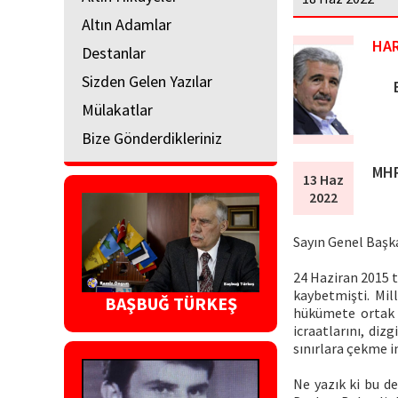
Altın Adamlar
HA
Destanlar
Sizden Gelen Yazılar
Ef
Mülakatlar
Bize Gönderdikleriniz
MHP
13 Haz
2022
Sayın Genel Başk
24 Haziran 2015 t
kaybetmişti. Mil
BAŞBUĞ TÜRKEŞ
hükümete ortak o
icraatlarını, di
sınırlara çekme i
Ne yazık ki bu d