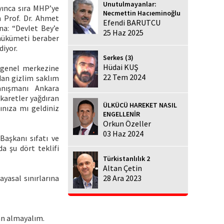
Unutulmayanlar:
yınca sıra MHP’ye
Necmettin Hacıeminoğlu
n Prof. Dr. Ahmet
Efendi BARUTCU
a: “Devlet Bey’e
25 Haz 2025
 hükümeti beraber
diyor.
Serkes (3)
Hüdai KUŞ
 genel merkezine
22 Tem 2024
dan gizlim saklım
anışmanı Ankara
karetler yağdıran
ÜLKÜCÜ HAREKET NASIL
ınıza mı geldiniz
ENGELLENİR
Orkun Özeller
03 Haz 2024
aşkanı sıfatı ve
a şu dört teklifi
Türkistanlılık 2
Altan Çetin
yasal sınırlarına
28 Ara 2023
kan almayalım.