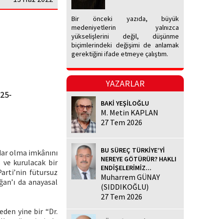
Bir önceki yazıda, büyük
medeniyetlerin yalnızca
yükselişlerini değil, düşünme
biçimlerindeki değişimi de anlamak
gerektiğini ifade etmeye çalıştım.
YAZARLAR
25-
BAKİ YEŞİLOĞLU
M. Metin KAPLAN
27 Tem 2026
BU SÜREÇ TÜRKİYE’Yİ
idar olma imkânını
NEREYE GÖTÜRÜR? HAKLI
 ve kurulacak bir
ENDİŞELERİMİZ...
arti’nin fütursuz
Muharrem GÜNAY
ğan’ı da anayasal
(SIDDIKOĞLU)
27 Tem 2026
den yine bir “Dr.