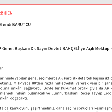
RBİDEN
endi BARUTCU
 Genel Başkanı Dr. Sayın Devlet BAHÇELİ’ye Açık Mektup -
an;
arihinde yapılan genel seçimlerde AK Parti ilk defa tek başına ikt
letimiz, MHP’yede 80’den fazla milletvekili vererek yeni bir şans
lma imkânı sağlıyordu. Böyle bir hükümet ortaklığıyla da AK P
zginlemek imkânı bulunacak ve Cumhurbaşkanı Recep Tayyip Erdo
mkânı doğacaktı.
efa da kamuoyunu şaşırtmadınız, daha seçim sonuçları kesinleşme