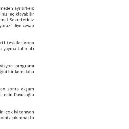
meden ayrılırken:
nizi açıklayabilir
nel Sekreteriniz
iyoruz” diye cevap
i teşkilatlarına
a yayma talimatı
levizyon programı
ğini bir kere daha
ktan sonra akşam
at edin Davutoğlu
ni çok iyi tanıyan
smini açıklamakta