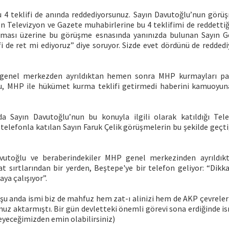
bu 4 teklifi de anında reddediyorsunuz. Sayın Davutoğlu’nun görüş
n Televizyon ve Gazete muhabirlerine bu 4 teklifimi de reddettiği
rması üzerine bu görüşme esnasında yanınızda bulunan Sayın Ge
i de ret mi ediyoruz” diye soruyor. Sizde evet dördünü de redded
 genel merkezden ayrıldıktan hemen sonra MHP kurmayları part
, MHP ile hükümet kurma teklifi getirmedi haberini kamuoyun
da Sayın Davutoğlu’nun bu konuyla ilgili olarak katıldığı Te
telefonla katılan Sayın Faruk Çelik görüşmelerin bu şekilde geçti
utoğlu ve beraberindekiler MHP genel merkezinden ayrıldı
at sırtlarından bir yerden, Beştepe'ye bir telefon geliyor: “Dikk
aya çalışıyor”.
e şu anda ismi biz de mahfuz hem zat-ı alinizi hem de AKP çevreleri
muz aktarmıştı. Bir gün devletteki önemli görevi sona erdiğinde i
eyeceğimizden emin olabilirsiniz)