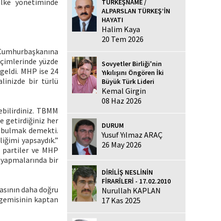
 ülke yönetiminde
TÜRKEŞNAME /
ALPARSLAN TÜRKEŞ’İN
HAYATI
Halim Kaya
20 Tem 2026
n Cumhurbaşkanına
eçimlerinde yüzde
Sovyetler Birliği'nin
 geldi. MHP ise 24
Yıkılışını Öngören İki
linizde bir türlü
Büyük Türk Lideri
Kemal Girgin
08 Haz 2026
ebilirdiniz. TBMM
e getirdiğiniz her
DURUM
ı bulmak demekti.
Yusuf Yılmaz ARAÇ
iğimi yapsaydık.”
26 May 2026
i partiler ve MHP
ı yapmalarında bir
DİRİLİŞ NESLİNİN
FİRARÎLERİ - 17.02.2010
asının daha doğru
Nurullah KAPLAN
t gemisinin kaptan
17 Kas 2025