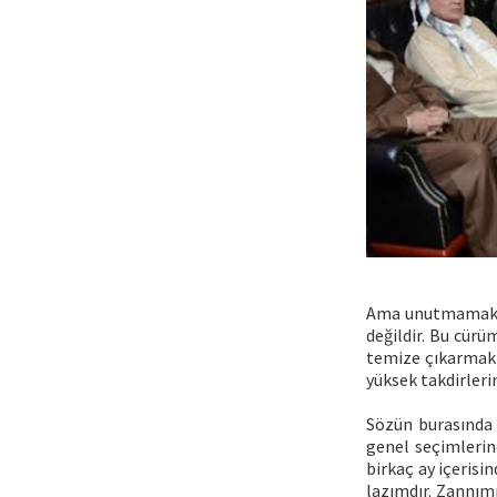
Ama unutmamak la
değildir. Bu cürü
temize çıkarmak g
yüksek takdirlerin
Sözün burasında 
genel seçimlerin
birkaç ay içerisi
lazımdır. Zannım