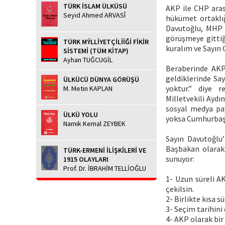
TÜRK İSLAM ÜLKÜSÜ
AKP ile CHP aras
Seyid Ahmed ARVASÎ
hükümet ortaklığ
Davutoğlu, MHP 
görüşmeye gittiğ
TÜRK MÝLLİYETÇİLİİĞİ FİKİR
kuralım ve Sayın 
SİSTEMİ (TÜM KİTAP)
Ayhan TUĞCUGİL
Beraberinde AKP
geldiklerinde Sa
ÜLKÜCÜ DÜNYA GÖRÜŞÜ
yoktur.” diye 
M. Metin KAPLAN
Milletvekili Ayd
sosyal medya pay
ÜLKÜ YOLU
yoksa Cumhurbaşk
Namık Kemal ZEYBEK
Sayın Davutoğlu
Başbakan olarak 
TÜRK-ERMENİ İLİŞKİLERİ VE
sunuyor:
1915 OLAYLARI
Prof. Dr. İBRAHİM TELLİOĞLU
1- Uzun süreli A
çekilsin.
2- Birlikte kısa 
3- Seçim tarihini
4- AKP olarak bir