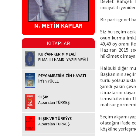
Devlet Bahçeli k
inisiyatifi yenid
Bir parti genel ba
M. METİN KAPLAN
Siz bu seçim açı
oyun kurma imkân
KİTAPLAR
49,49 oy oranı il
Haziran 2015 seç
KUR'AN-KERİM MEALİ
hükümet olmaya y
ELMALILI HAMDİ YAZIR MEÂLİ
Halbuki diğer mu
Başkanının seçilm
PEYGAMBERİMİZİN HAYATI
türlü yolsuzlukl
İrfan YÜCEL
Şimdi yakın çevr
itirazlarını duy
9 IŞIK
temsilcilerinin T
Alparslan TÜRKEŞ
mahsur görmemiş
Seçim akşamı yap
9 IŞIK VE TÜRKÝYE
olacağını ifade e
Alparslan TÜRKEŞ
köşküne yerleşme