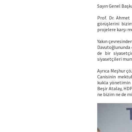
Sayın Genel Başk
Prof. Dr. Ahmet 
görüşlerini biz
projelere karşı m
Yakın çevresinden
Davutoğlununda d
de bir siyasetç
siyasetçileri mum
Ayrıca Meşhur çö
Canisinin mektu
kukla yönetimin 
Beşir Atalay, HDP 
ne bizim ne de mi