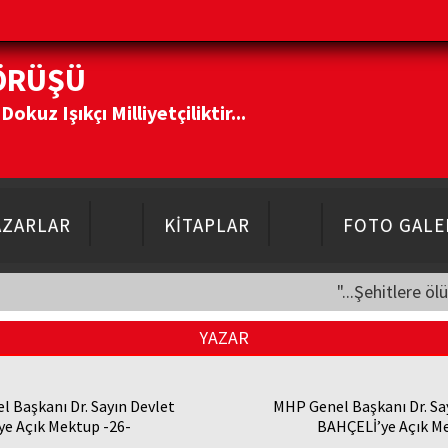
ÖRÜŞÜ
kuz Işıkçı Milliyetçiliktir...
AZARLAR
KİTAPLAR
FOTO GALE
"...Şehitlere öl
YAZAR
 Başkanı Dr. Sayın Devlet
MHP Genel Başkanı Dr. Sa
e Açık Mektup -26-
BAHÇELİ’ye Açık M