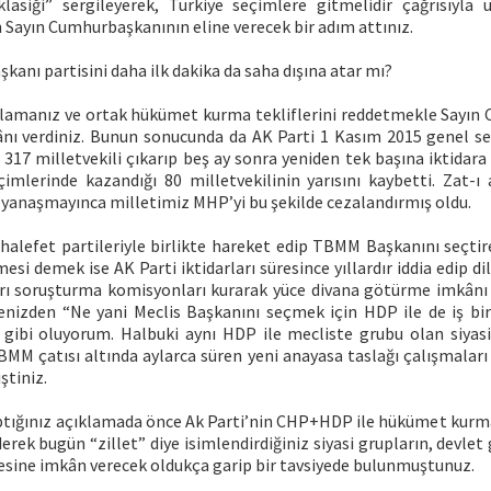
lasiği” sergileyerek, Türkiye seçimlere gitmelidir çağrısıyla
en Sayın Cumhurbaşkanının eline verecek bir adım attınız.
şkanı partisini daha ilk dakika da saha dışına atar mı?
klamanız ve ortak hükümet kurma tekliflerini reddetmekle Sayı
ı verdiniz. Bunun sonucunda da AK Parti 1 Kasım 2015 genel s
e 317 milletvekili çıkarıp beş ay sonra yeniden tek başına iktidara
imlerinde kazandığı 80 milletvekilinin yarısını kaybetti. Zat-ı a
anaşmayınca milletimiz MHP’yi bu şekilde cezalandırmış oldu.
halefet partileriyle birlikte hareket edip TBMM Başkanını seçtir
esi demek ise AK Parti iktidarları süresince yıllardır iddia edip dil
arı soruşturma komisyonları kurarak yüce divana götürme imkân
enizden “Ne yani Meclis Başkanını seçmek için HDP ile de iş birl
ar gibi oluyorum. Halbuki aynı HDP ile mecliste grubu olan siyas
BMM çatısı altında aylarca süren yeni anayasa taslağı çalışmalar
tiniz.
tığınız açıklamada önce Ak Parti’nin CHP+HDP ile hükümet kurm
derek bugün “zillet” diye isimlendirdiğiniz siyasi grupların, devle
sine imkân verecek oldukça garip bir tavsiyede bulunmuştunuz.