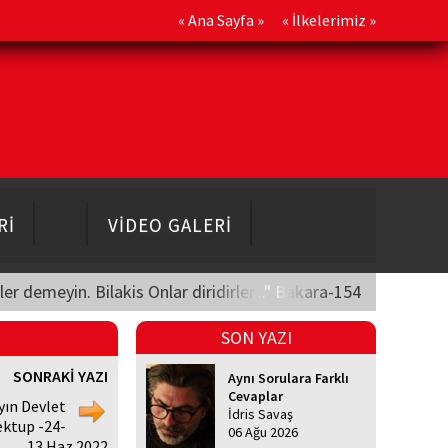
«
Ana Sayfa
» «
İlkelerimiz
»
Rİ
VİDEO GALERİ
üler demeyin. Bilakis Onlar diridirler..." Bakara-154
SON YAZI
SONRAKİ YAZI
Aynı Sorulara Farklı
Cevaplar
yın Devlet
İdris Savaş
ektup -24-
06 Ağu 2026
13 Haz 2022