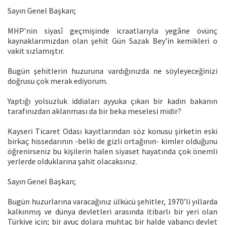
Sayın Genel Başkan;
MHP’nin siyasî geçmişinde icraatlarıyla yegâne övünç
kaynaklarımızdan olan şehit Gün Sazak Bey’in kemikleri o
vakit sızlamıştır.
Bugün şehitlerin huzuruna vardığınızda ne söyleyeceğinizi
doğrusu çok merak ediyorum.
Yaptığı yolsuzluk iddiaları ayyuka çıkan bir kadın bakanın
tarafınızdan aklanması da bir beka meselesi midir?
Kayseri Ticaret Odası kayıtlarından söz konusu şirketin eski
birkaç hissedarının -belki de gizli ortağının- kimler olduğunu
öğrenirseniz bu kişilerin halen siyaset hayatında çok önemli
yerlerde olduklarına şahit olacaksınız.
Sayın Genel Başkan;
Bugün huzurlarına varacağınız ülkücü şehitler, 1970’li yıllarda
kalkınmış ve dünya devletleri arasında itibarlı bir yeri olan
Türkiye için; bir avuç dolara muhtaç bir halde yabancı devlet