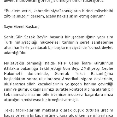
devlet mürüvvetini göreceğiz ümidiyle ömür tüketiyoruz.
“Bu elem verici, kahredici siyasî sonuçların birinci müsebbibi
zât-ı alinizdir” dersem, acaba haksızlık mı etmiş olurum?
Sayın Genel Başkan;
Şehit Gün Sazak Bey’in başarılı bir işadamlığının yanı sıra
Türk milliyetçiliği mücadelesi tarihinin şeref sahifelerine
altın harflerle yazılacak bir başka meziyeti de “dürüst devlet
adamlığı”dır.
Milletvekili olmadığı halde MHP Genel İdare Kurulu’nun
ittifakla bakanlığa teklif ettiği Gün Bey, 2.Milliyetçi Cephe
Hükümeti döneminde, Gümrük Tekel Bakanlığı’na
başladıktan sonra uluslararası Amerikalı sigara devlerinin,
uluslararası silah kaçakçılarının yolgeçen hanına çevirdiği
sınır ve gümrük kapılarımızı süratle kontrol altına alarak bir
tek namuslu insanın bile istenirse mucizevi başarılara imza
atacağının müstesna bir örneğini vermişti.
Tekel fabrikalarının maksatlı olarak düşük tutulan üretim
kapasitelerini birkaç misline çıkararak, ülkemize milyarlarca