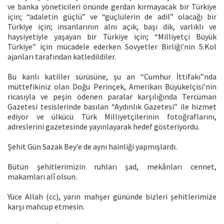
ve banka yöneticileri önünde gerdan kırmayacak bir Türkiye
için; “adaletin güçlü” ve “güçlülerin de adil” olacağı bir
Türkiye için; insanlarının alnı açık, başı dik, varlıklı ve
haysiyetiyle yaşayan bir Türkiye için; “Milliyetçi Büyük
Türkiye” için mücadele ederken Sovyetler Birliği’nin 5.Kol
ajanları tarafından katledildiler.
Bu kanlı katiller sürüsüne, şu an “Cumhur İttifakı”nda
müttefikiniz olan Doğu Perinçek, Amerikan Büyükelçisi’nin
ricasıyla ve peşin ödenen paralar karşılığında Tercüman
Gazetesi tesislerinde basılan “Aydınlık Gazetesi” ile hizmet
ediyor ve ülkücü Türk Milliyetçilerinin fotoğraflarını,
adreslerini gazetesinde yayınlayarak hedef gösteriyordu.
Şehit Gün Sazak Bey’e de aynı hainliği yapmışlardı.
Bütün şehitlerimizin ruhları şad, mekânları cennet,
makamları alî olsun.
Yüce Allah (cc), yarın mahşer gününde bizleri şehitlerimize
karşı mahcup etmesin.