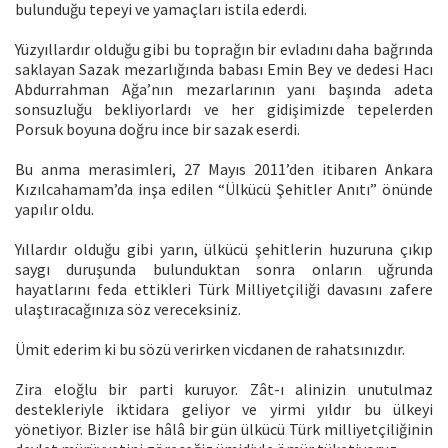
bulunduğu tepeyi ve yamaçları istila ederdi.
Yüzyıllardır olduğu gibi bu toprağın bir evladını daha bağrında
saklayan Sazak mezarlığında babası Emin Bey ve dedesi Hacı
Abdurrahman Ağa’nın mezarlarının yanı başında adeta
sonsuzluğu bekliyorlardı ve her gidişimizde tepelerden
Porsuk boyuna doğru ince bir sazak eserdi.
Bu anma merasimleri, 27 Mayıs 2011’den itibaren Ankara
Kızılcahamam’da inşa edilen “Ülkücü Şehitler Anıtı” önünde
yapılır oldu.
Yıllardır olduğu gibi yarın, ülkücü şehitlerin huzuruna çıkıp
saygı duruşunda bulunduktan sonra onların uğrunda
hayatlarını feda ettikleri Türk Milliyetçiliği davasını zafere
ulaştıracağınıza söz vereceksiniz.
Ümit ederim ki bu sözü verirken vicdanen de rahatsınızdır.
Zira eloğlu bir parti kuruyor. Zât-ı alinizin unutulmaz
destekleriyle iktidara geliyor ve yirmi yıldır bu ülkeyi
yönetiyor. Bizler ise hâlâ bir gün ülkücü Türk milliyetçiliğinin