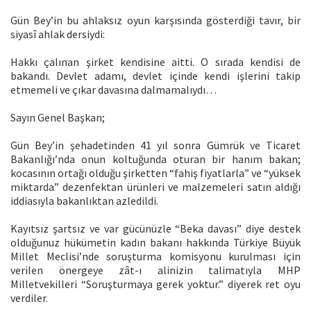
Gün Bey’in bu ahlaksız oyun karşısında gösterdiği tavır, bir
siyasî ahlak dersiydi:
Hakkı çalınan şirket kendisine aitti. O sırada kendisi de
bakandı. Devlet adamı, devlet içinde kendi işlerini takip
etmemeli ve çıkar davasına dalmamalıydı…
Sayın Genel Başkan;
Gün Bey’in şehadetinden 41 yıl sonra Gümrük ve Ticaret
Bakanlığı’nda onun koltuğunda oturan bir hanım bakan;
kocasının ortağı olduğu şirketten “fahiş fiyatlarla” ve “yüksek
miktarda” dezenfektan ürünleri ve malzemeleri satın aldığı
iddiasıyla bakanlıktan azledildi.
Kayıtsız şartsız ve var gücünüzle “Beka davası” diye destek
olduğunuz hükümetin kadın bakanı hakkında Türkiye Büyük
Millet Meclisi’nde soruşturma komisyonu kurulması için
verilen önergeye zât-ı alinizin talimatıyla MHP
Milletvekilleri “Soruşturmaya gerek yoktur.” diyerek ret oyu
verdiler.