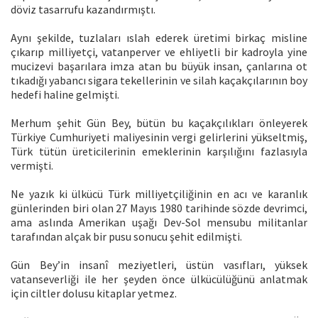
döviz tasarrufu kazandırmıştı.
Aynı şekilde, tuzlaları ıslah ederek üretimi birkaç misline
çıkarıp milliyetçi, vatanperver ve ehliyetli bir kadroyla yine
mucizevi başarılara imza atan bu büyük insan, çanlarına ot
tıkadığı yabancı sigara tekellerinin ve silah kaçakçılarının boy
hedefi haline gelmişti.
Merhum şehit Gün Bey, bütün bu kaçakçılıkları önleyerek
Türkiye Cumhuriyeti maliyesinin vergi gelirlerini yükseltmiş,
Türk tütün üreticilerinin emeklerinin karşılığını fazlasıyla
vermişti.
Ne yazık ki ülkücü Türk milliyetçiliğinin en acı ve karanlık
günlerinden biri olan 27 Mayıs 1980 tarihinde sözde devrimci,
ama aslında Amerikan uşağı Dev-Sol mensubu militanlar
tarafından alçak bir pusu sonucu şehit edilmişti.
Gün Bey’in insanî meziyetleri, üstün vasıfları, yüksek
vatanseverliği ile her şeyden önce ülkücülüğünü anlatmak
için ciltler dolusu kitaplar yetmez.