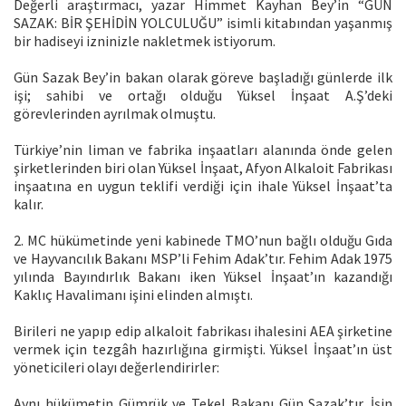
Değerli araştırmacı, yazar Himmet Kayhan Bey’in “GÜN
SAZAK: BİR ŞEHİDİN YOLCULUĞU” isimli kitabından yaşanmış
bir hadiseyi izninizle nakletmek istiyorum.
Gün Sazak Bey’in bakan olarak göreve başladığı günlerde ilk
işi; sahibi ve ortağı olduğu Yüksel İnşaat A.Ş’deki
görevlerinden ayrılmak olmuştu.
Türkiye’nin liman ve fabrika inşaatları alanında önde gelen
şirketlerinden biri olan Yüksel İnşaat, Afyon Alkaloit Fabrikası
inşaatına en uygun teklifi verdiği için ihale Yüksel İnşaat’ta
kalır.
2. MC hükümetinde yeni kabinede TMO’nun bağlı olduğu Gıda
ve Hayvancılık Bakanı MSP’li Fehim Adak’tır. Fehim Adak 1975
yılında Bayındırlık Bakanı iken Yüksel İnşaat’ın kazandığı
Kaklıç Havalimanı işini elinden almıştı.
Birileri ne yapıp edip alkaloit fabrikası ihalesini AEA şirketine
vermek için tezgâh hazırlığına girmişti. Yüksel İnşaat’ın üst
yöneticileri olayı değerlendirirler:
Aynı hükümetin Gümrük ve Tekel Bakanı Gün Sazak’tır. İşin