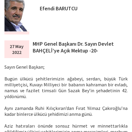
Efendi BARUTCU
MHP Genel Başkanı Dr. Sayın Devlet
27 May
BAHÇELİ’ye Açık Mektup -20-
2022
Sayın Genel Başkan;
Bugün ülkücü şehitlerimizin ağabeyi, serdarı, büyük Türk
milliyetçisi, Kuvayı Milliyeci bir babanın kahraman bir evladı,
namus ve fazilet timsali Gün Sazak Bey’in şehadetinin 42.
yıldönümü.
Aynı zamanda Ruhi Kılıçkıran’dan Fırat Yılmaz Çakıroğlu’na
kadar binlerce ülkücü şehidimizi anma günü.
Aziz hatıraları önünde sonsuz hürmet ve minnettarlıkla
eğildiğimiz ülkücü şehitlerimizin anma merasimleri, merhum