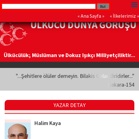
«
Ana Sayfa
» «
İlkelerimiz
»
ÜLKÜCÜ DÜNYA GÖRÜŞÜ
Ülkücülük; Müslüman ve Dokuz Işıkçı Milliyetçiliktir...
"...Şehitlere ölüler demeyin. Bilakis Onlar diridirler..."
Bakara-154
YAZAR DETAY
Halim Kaya