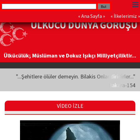
«
Ana Sayfa
» «
İlkelerimiz
»
ÜLKÜCÜ DÜNYA GÖRÜŞÜ
Ülkücülük; Müslüman ve Dokuz Işıkçı Milliyetçiliktir...
"...Şehitlere ölüler demeyin. Bilakis Onlar diridirler..."
Bakara-154
VİDEO İZLE