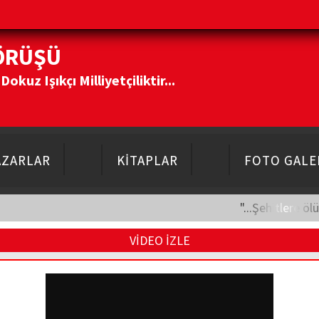
ÖRÜŞÜ
kuz Işıkçı Milliyetçiliktir...
AZARLAR
KİTAPLAR
FOTO GALE
"...Şehitlere öl
VİDEO İZLE