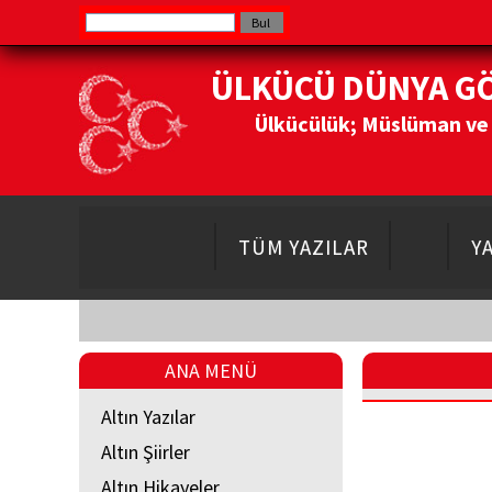
ÜLKÜCÜ DÜNYA G
Ülkücülük; Müslüman ve Do
TÜM YAZILAR
Y
ANA MENÜ
Altın Yazılar
Altın Şiirler
Altın Hikayeler