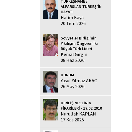
TÜRKEŞNAME /
ALPARSLAN TÜRKEŞ’İN
HAYATI
Halim Kaya
20 Tem 2026
Sovyetler Birliği'nin
Yıkılışını Öngören İki
Büyük Türk Lideri
Kemal Girgin
08 Haz 2026
DURUM
Yusuf Yılmaz ARAÇ
26 May 2026
DİRİLİŞ NESLİNİN
FİRARÎLERİ - 17.02.2010
Nurullah KAPLAN
17 Kas 2025