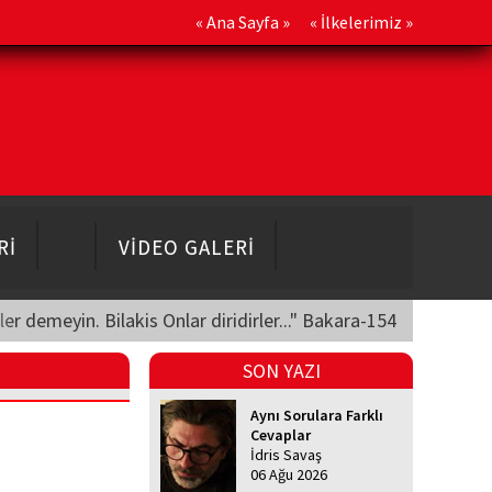
«
Ana Sayfa
» «
İlkelerimiz
»
Rİ
VİDEO GALERİ
üler demeyin. Bilakis Onlar diridirler..." Bakara-154
SON YAZI
Aynı Sorulara Farklı
Cevaplar
İdris Savaş
06 Ağu 2026