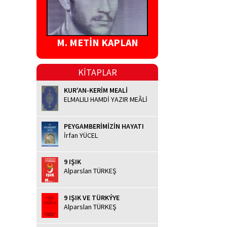
M. METİN KAPLAN
KİTAPLAR
KUR'AN-KERİM MEALİ
ELMALILI HAMDİ YAZIR MEÂLİ
PEYGAMBERİMİZİN HAYATI
İrfan YÜCEL
9 IŞIK
Alparslan TÜRKEŞ
9 IŞIK VE TÜRKÝYE
Alparslan TÜRKEŞ