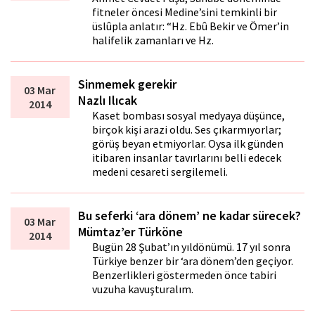
fitneler öncesi Medine’sini temkinli bir
üslûpla anlatır: “Hz. Ebû Bekir ve Ömer’in
halifelik zamanları ve Hz.
Sinmemek gerekir
03 Mar
Nazlı Ilıcak
2014
Kaset bombası sosyal medyaya düşünce,
birçok kişi arazi oldu. Ses çıkarmıyorlar;
görüş beyan etmiyorlar. Oysa ilk günden
itibaren insanlar tavırlarını belli edecek
medeni cesareti sergilemeli.
Bu seferki ‘ara dönem’ ne kadar sürecek?
03 Mar
Mümtaz’er Türköne
2014
Bugün 28 Şubat’ın yıldönümü. 17 yıl sonra
Türkiye benzer bir ‘ara dönem’den geçiyor.
Benzerlikleri göstermeden önce tabiri
vuzuha kavuşturalım.