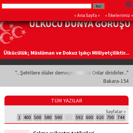
«
Ana Sayfa
» «
İlkelerimiz
»
ÜLKÜCÜ DÜNYA GÖRÜŞÜ
Ülkücülük; Müslüman ve Dokuz Işıkçı Milliyetçiliktir...
"...Şehitlere ölüler demeyin. Bilakis Onlar diridirler..."
Bakara-154
TÜM YAZILAR
Sayfalar »
1
400
500
580
590
591
592
600
610
700
744