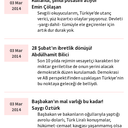
Kullandı, şimdi posasını atıyor
03 Mar
Emin Çölaşan
2014
Sevgili okuyucularım, Türkiye’de utanç
verici, yüz kızartıcı olaylar yaşıyoruz. Devleti
-yargı dahil- tümüyle ele geçirenler için
artık dur durak yok.
28 Şubat’ın ibretlik dönüşü!
03 Mar
Abdülhamit Bilici
2014
Son 10 yılda rejimin vesayetçi karakteri bir
miktar geriletilse de onun yerini alacak
demokratik düzen kurulamadı. Demokrasi
ve AB perspektifinden uzaklaşan Türkiye’nin
bu noktaya geleceği de belliydi.
Başbakan’ın mal varlığı bu kadar!
03 Mar
Saygı Öztürk
2014
Başbakan ve bakanların oğullarıyla yaptığı
avrolu-dolarlı, Türk Liralı konuşmalar,
hükümet-cemaat kavgası yaşanmamış olsa