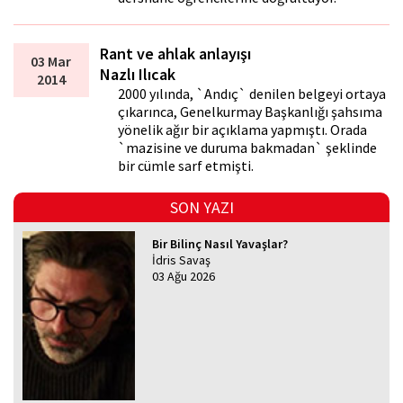
Rant ve ahlak anlayışı
03 Mar
Nazlı Ilıcak
2014
2000 yılında, `Andıç` denilen belgeyi ortaya
çıkarınca, Genelkurmay Başkanlığı şahsıma
yönelik ağır bir açıklama yapmıştı. Orada
`mazisine ve duruma bakmadan` şeklinde
bir cümle sarf etmişti.
SON YAZI
Bir Bilinç Nasıl Yavaşlar?
İdris Savaş
03 Ağu 2026