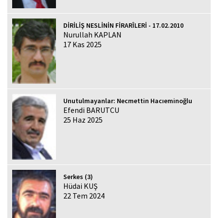
DİRİLİŞ NESLİNİN FİRARÎLERİ - 17.02.2010
Nurullah KAPLAN
17 Kas 2025
Unutulmayanlar: Necmettin Hacıeminoğlu
Efendi BARUTCU
25 Haz 2025
Serkes (3)
Hüdai KUŞ
22 Tem 2024