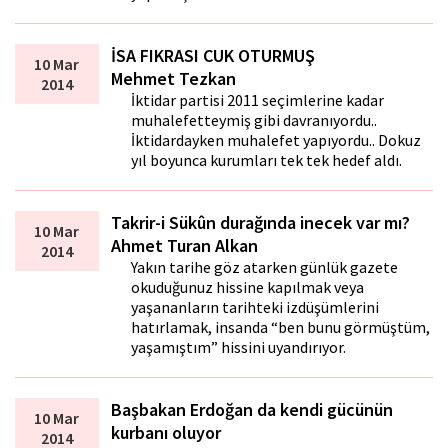
İSA FIKRASI CUK OTURMUŞ
10 Mar
Mehmet Tezkan
2014
İktidar partisi 2011 seçimlerine kadar
muhalefetteymiş gibi davranıyordu..
İktidardayken muhalefet yapıyordu.. Dokuz
yıl boyunca kurumları tek tek hedef aldı.
Takrir-i Sükûn durağında inecek var mı?
10 Mar
Ahmet Turan Alkan
2014
Yakın tarihe göz atarken günlük gazete
okuduğunuz hissine kapılmak veya
yaşananların tarihteki izdüşümlerini
hatırlamak, insanda “ben bunu görmüştüm,
yaşamıştım” hissini uyandırıyor.
Başbakan Erdoğan da kendi gücünün
10 Mar
kurbanı oluyor
2014