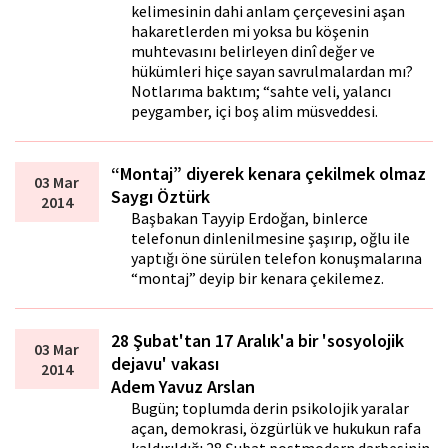
kelimesinin dahi anlam çerçevesini aşan
hakaretlerden mi yoksa bu köşenin
muhtevasını belirleyen dinî değer ve
hükümleri hiçe sayan savrulmalardan mı?
Notlarıma baktım; “sahte veli, yalancı
peygamber, içi boş alim müsveddesi.
“Montaj” diyerek kenara çekilmek olmaz
03 Mar
Saygı Öztürk
2014
Başbakan Tayyip Erdoğan, binlerce
telefonun dinlenilmesine şaşırıp, oğlu ile
yaptığı öne sürülen telefon konuşmalarına
“montaj” deyip bir kenara çekilemez.
28 Şubat'tan 17 Aralık'a bir 'sosyolojik
03 Mar
dejavu' vakası
2014
Adem Yavuz Arslan
Bugün; toplumda derin psikolojik yaralar
açan, demokrasi, özgürlük ve hukukun rafa