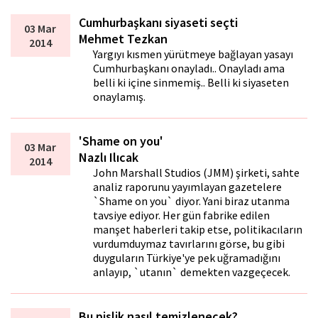
Cumhurbaşkanı siyaseti seçti
03 Mar
Mehmet Tezkan
2014
Yargıyı kısmen yürütmeye bağlayan yasayı
Cumhurbaşkanı onayladı.. Onayladı ama
belli ki içine sinmemiş.. Belli ki siyaseten
onaylamış.
'Shame on you'
03 Mar
Nazlı Ilıcak
2014
John Marshall Studios (JMM) şirketi, sahte
analiz raporunu yayımlayan gazetelere
`Shame on you` diyor. Yani biraz utanma
tavsiye ediyor. Her gün fabrike edilen
manşet haberleri takip etse, politikacıların
vurdumduymaz tavırlarını görse, bu gibi
duyguların Türkiye'ye pek uğramadığını
anlayıp, `utanın` demekten vazgeçecek.
Bu pislik nasıl temizlenecek?