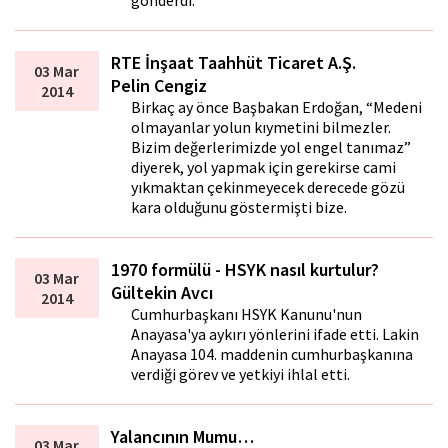
gönderdi: `
RTE İnşaat Taahhüt Ticaret A.Ş.
03 Mar
Pelin Cengiz
2014
Birkaç ay önce Başbakan Erdoğan, “Medeni
olmayanlar yolun kıymetini bilmezler.
Bizim değerlerimizde yol engel tanımaz”
diyerek, yol yapmak için gerekirse cami
yıkmaktan çekinmeyecek derecede gözü
kara olduğunu göstermişti bize.
1970 formülü - HSYK nasıl kurtulur?
03 Mar
Gültekin Avcı
2014
Cumhurbaşkanı HSYK Kanunu'nun
Anayasa'ya aykırı yönlerini ifade etti. Lakin
Anayasa 104. maddenin cumhurbaşkanına
verdiği görev ve yetkiyi ihlal etti.
Yalancının Mumu…
03 Mar