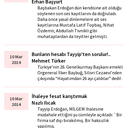
Erhan Başyurt
Başbakan Erdoğan dün kendisine ait olduğu
söylenen son ses kayıtlarını da doğruladı.
Daha önce yasal dinlemelere ait ses
kayıtlarına Mustafa Latif Topbaş, Nihat
Özdemir, Abdullah Tivnikli gibi
muhataplardan da teyitler gelmişti.
Bunların hesabı Tayyip’ten sorulur!..
10 Mar
Mehmet Türker
2014
Türkiye’nin 26. Genelkurmay Başkanı emekli
Orgeneral İlker Başbuğ, Silivri Cezaevi’nden
çıkışında “Hayatımdan 26 ayı çaldılar” dedi!.
İhaleye fesat karıştırmak
10 Mar
Nazlı Ilıcak
2014
Tayyip Erdoğan, MİLGEM ihalesine
müdahale ettiğini şu cümleyle açıkladı: `Bir
firma saf dışı bırakılmış. Bir haksızlık
yapılmış.