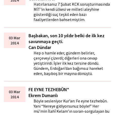
2014
Hatırlarsanız 7 Şubat KCK soruşturmasında
MİT'in kendi ülkesi ve milleti aleyhine
gösterdiği suç teşkil eden bazı
faaliyetlerden bahsetmiştim.
Başbakan, son 10 yıldır belki de ilk kez
03 Mar
savunmaya geçti.
2014
Can Dündar
Hep o hamle eder, gündem belirler,
çerçeveyi çizerdi; diğerleri ona cevap
yetiştirirdi. İşler ilk kez tersine döndü.
Gündem, Erdoğan’dan bağımsız hareket
eden, başıboş bir mayına dönüştü.
FE EYNE TEZHEBÛN*
03 Mar
Ekrem Dumanlı
2014
Böyle sesleniyor Kur’an: Fe eyne tezhebûn.
Yani “Nereye gidiyorsunuz böyle!” Her
mü’min İlahî Kelam’ın soran-sorgulayan bu