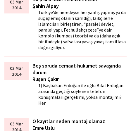
03 Mar
Şahin Alpay
2014
Türkiye’de neredeyse her yanlış yapmış ya da
suç işlemiş olanın sarıldığı, laikçilerle
İslamcıları birleştiren, “paralel devlet,
paralel yapı, Fethullahçı çete”ye dair
komplo (kumpas) teorisi ya da (daha açık
bir ifadeyle) safsatası yavaş yavaş tam iflasa
doğru gidiyor.
Beş soruda cemaat-hükümet savaşında
03 Mar
durum
2014
Ruşen Çakır
1) Başbakan Erdoğan ile oğlu Bilal Erdoğan
arasında geçtiği söylenen telefon
konuşmaları gerçek mi, yoksa montaj mı?
Her
O kayıtlar neden montaj olamaz
03 Mar
Emre Uslu
2014