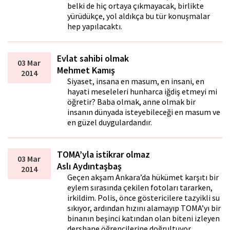
belki de hiç ortaya çıkmayacak, birlikte
yürüdükçe, yol aldıkça bu tür konuşmalar
hep yapılacaktı.
Evlat sahibi olmak
03 Mar
Mehmet Kamış
2014
Siyaset, insana en masum, en insani, en
hayati meseleleri hunharca iğdiş etmeyi mi
öğretir? Baba olmak, anne olmak bir
insanın dünyada isteyebileceği en masum ve
en güzel duygulardandır.
TOMA’yla istikrar olmaz
03 Mar
Aslı Aydıntaşbaş
2014
Geçen akşam Ankara’da hükümet karşıtı bir
eylem sırasında çekilen fotoları tararken,
irkildim. Polis, önce göstericilere tazyikli su
sıkıyor, ardından hızını alamayıp TOMA’yı bir
binanın beşinci katından olan biteni izleyen
dershane öğrencilerine doğrultuyor.