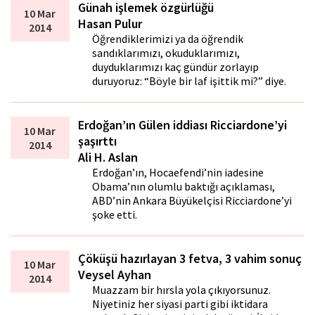
Günah işlemek özgürlüğü
10 Mar
Hasan Pulur
2014
Öğrendiklerimizi ya da öğrendik
sandıklarımızı, okuduklarımızı,
duyduklarımızı kaç gündür zorlayıp
duruyoruz: “Böyle bir laf işittik mi?” diye.
Erdoğan’ın Gülen iddiası Ricciardone’yi
10 Mar
şaşırttı
2014
Ali H. Aslan
Erdoğan’ın, Hocaefendi’nin iadesine
Obama’nın olumlu baktığı açıklaması,
ABD’nin Ankara Büyükelçisi Ricciardone’yi
şoke etti.
Çöküşü hazırlayan 3 fetva, 3 vahim sonuç
10 Mar
Veysel Ayhan
2014
Muazzam bir hırsla yola çıkıyorsunuz.
Niyetiniz her siyasi parti gibi iktidara