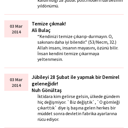
kaldırıldığı 28 Şubat postmodern darbesinin
yıldönümü.
Temize çıkmak!
03 Mar
Ali Bulaç
2014
“Kendinizi temize çıkarıp-durmayın. O,
sakınanı daha iyi bilendir.” (53/Necm, 32.)
Allah insanı, insanın mayasını, özünü bilir.
İnsan kendini temize çıkarmaya
yeltenmesin.
Jübileyi 28 Şubat ile yapmak bir Demirel
03 Mar
geleneğidir!
2014
Nuh Gönültaş
İktidara kim gelirse gelsin, ülkede gündem
hiç değişmiyor. `Biz değiştik`, `O gömleği
çıkarttık` diye iş başına gelen herkes bir
müddet sonra devletin fabrika ayarlarına
rücu ediyor.