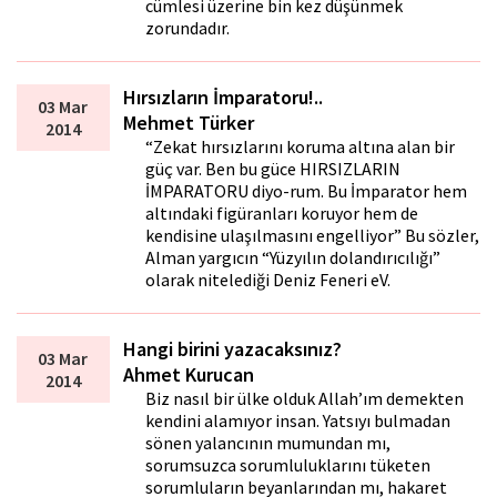
cümlesi üzerine bin kez düşünmek
zorundadır.
Hırsızların İmparatoru!..
03 Mar
Mehmet Türker
2014
“Zekat hırsızlarını koruma altına alan bir
güç var. Ben bu güce HIRSIZLARIN
İMPARATORU diyo-rum. Bu İmparator hem
altındaki figüranları koruyor hem de
kendisine ulaşılmasını engelliyor” Bu sözler,
Alman yargıcın “Yüzyılın dolandırıcılığı”
olarak nitelediği Deniz Feneri eV.
Hangi birini yazacaksınız?
03 Mar
Ahmet Kurucan
2014
Biz nasıl bir ülke olduk Allah’ım demekten
kendini alamıyor insan. Yatsıyı bulmadan
sönen yalancının mumundan mı,
sorumsuzca sorumluluklarını tüketen
sorumluların beyanlarından mı, hakaret