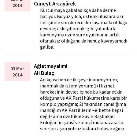
Cüneyt Arcayürek
2014
Kurtulmaya çabaladıkça daha derine
batıyor. Bu yüz yılda, üstelik uluslararası
iletişimin son derece ileri aşamada olduğu
devirde; eski yıllardaki gibi yalanlarla
kamuoyunu uzun süre uyutmanın artık
olanaksız olduğunu da henüz kavrayamadı
galiba.
Ağlatmayalım!
03 Mar
Ali Bulaç
2014
Açıkçası ben de iki şeye inanmıyorum,
inanmak da istemiyorum: 1) Hizmet
hareketinin devlet içinde bu kadar etkin
olduğuna ve AK Parti hükümetine karşı bir
komplo yaptığına; 2) Yakından tanıdığıma
inandığım AK Partililerin –elbette hepsi
değil- ama özellikle Sayın Başbakan
Erdoğan’ın şahsî ve ailevî mülahazalarla
sınırları aşan yolsuzluklara bulaşacağına.