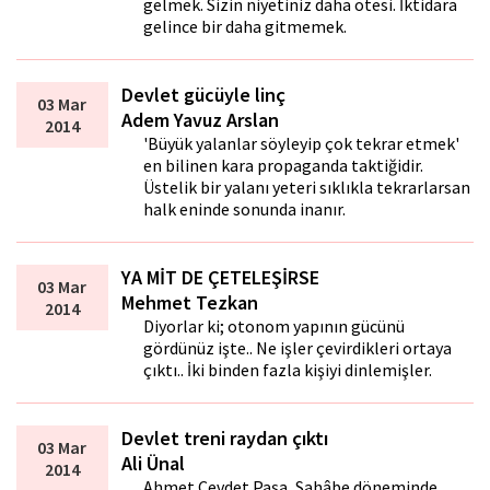
gelmek. Sizin niyetiniz daha ötesi. İktidara
gelince bir daha gitmemek.
Devlet gücüyle linç
03 Mar
Adem Yavuz Arslan
2014
'Büyük yalanlar söyleyip çok tekrar etmek'
en bilinen kara propaganda taktiğidir.
Üstelik bir yalanı yeteri sıklıkla tekrarlarsan
halk eninde sonunda inanır.
YA MİT DE ÇETELEŞİRSE
03 Mar
Mehmet Tezkan
2014
Diyorlar ki; otonom yapının gücünü
gördünüz işte.. Ne işler çevirdikleri ortaya
çıktı.. İki binden fazla kişiyi dinlemişler.
Devlet treni raydan çıktı
03 Mar
Ali Ünal
2014
Ahmet Cevdet Paşa, Sahâbe döneminde