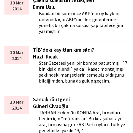
Çakma suikastın tetikçileri
10 Mar
Emre Uslu
2014
Bundan bir süre önce AKP’nin oy kaybını
önlemek için AKP’nin ileri gelenlerine
yönelik bir çakma suikast yapılabileceğini
yazmıştım.
TİB'deki kayıtları kim sildi?
10 Mar
Nazlı Ilıcak
2014
Star Gazetesi yeni bir bomba patlatmış... `7
bin kişi dinlendi` ya da `Kaset montajmış`
şeklindeki manşetlerin temelsiz olduğunu
bildiğimden, buna da gülüp geçtim.
Sandık röntgeni
10 Mar
Güneri Civaoğlu
2014
TARHAN Erdem’in KONDA Araştırmaları
benim için “referanstır.” Bu kez şubat ayı
araştırmasına göre AK Parti oyları -Türkiye
genelinde- yüzde 49, 4.