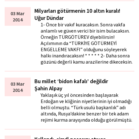
Milyarları götürmenin 10 altın kuralı!
03 Mar
Uğur Dündar
2014
1- Önce bir vakıf kuracaksın. Sonra vakfa
anlamlı ve güven verici bir isim bulacaksın.
Örneğin TÜRGÖTÜREV diyebilirsin!
Açılımının da “TÜRKİYE GÖTÜRMEYİ
ENGELLEME VAKFI” olduğunu söyleyerek
halkı inandıracaksın! * * * * * 2- Daha sonra
gözünü değerli kamu arazilerine dikeceksin.
Bu millet ‘bidon kafalı’ değildir
03 Mar
Şahin Alpay
2014
Yaklaşık üç yıl öncesinden başlayarak
Erdoğan ve kliğinin niyetlerinin iyi olmadığı
belli olmuştu. “Türk usulü başkanlık” adı
altında, Rusya’dakine benzer bir tek adam
rejimi kurma arayışında olduğu görülmüştü.